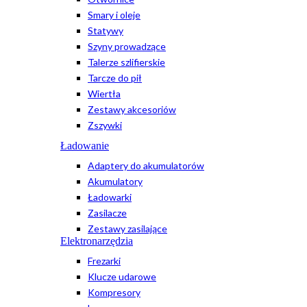
Smary i oleje
Statywy
Szyny prowadzące
Talerze szlifierskie
Tarcze do pił
Wiertła
Zestawy akcesoriów
Zszywki
Ładowanie
Adaptery do akumulatorów
Akumulatory
Ładowarki
Zasilacze
Zestawy zasilające
Elektronarzędzia
Frezarki
Klucze udarowe
Kompresory