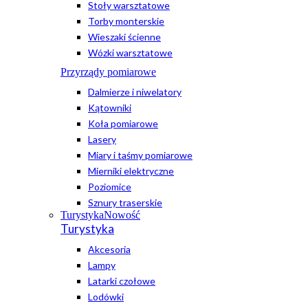
Stoły warsztatowe
Torby monterskie
Wieszaki ścienne
Wózki warsztatowe
Przyrządy pomiarowe
Dalmierze i niwelatory
Kątowniki
Koła pomiarowe
Lasery
Miary i taśmy pomiarowe
Mierniki elektryczne
Poziomice
Sznury traserskie
Turystyka
Nowość
Turystyka
Akcesoria
Lampy
Latarki czołowe
Lodówki