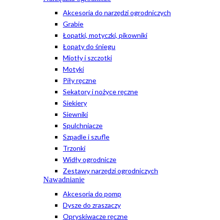
Akcesoria do narzędzi ogrodniczych
Grabie
Łopatki, motyczki, pikowniki
Łopaty do śniegu
Miotły i szczotki
Motyki
Piły ręczne
Sekatory i nożyce ręczne
Siekiery
Siewniki
Spulchniacze
Szpadle i szufle
Trzonki
Widły ogrodnicze
Zestawy narzędzi ogrodniczych
Nawadnianie
Akcesoria do pomp
Dysze do zraszaczy
Opryskiwacze ręczne