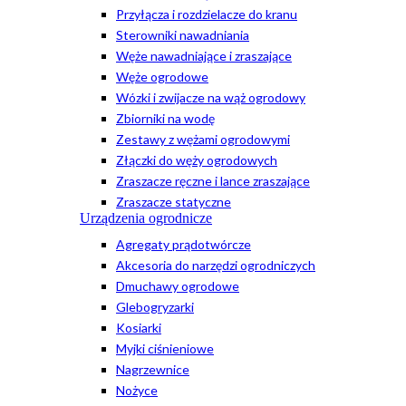
Przyłącza i rozdzielacze do kranu
Sterowniki nawadniania
Węże nawadniające i zraszające
Węże ogrodowe
Wózki i zwijacze na wąż ogrodowy
Zbiorniki na wodę
Zestawy z wężami ogrodowymi
Złączki do węży ogrodowych
Zraszacze ręczne i lance zraszające
Zraszacze statyczne
Urządzenia ogrodnicze
Agregaty prądotwórcze
Akcesoria do narzędzi ogrodniczych
Dmuchawy ogrodowe
Glebogryzarki
Kosiarki
Myjki ciśnieniowe
Nagrzewnice
Nożyce