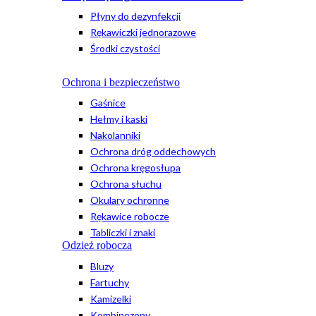
Płyny do dezynfekcji
Rękawiczki jednorazowe
Środki czystości
Ochrona i bezpieczeństwo
Gaśnice
Hełmy i kaski
Nakolanniki
Ochrona dróg oddechowych
Ochrona kręgosłupa
Ochrona słuchu
Okulary ochronne
Rękawice robocze
Tabliczki i znaki
Odzież robocza
Bluzy
Fartuchy
Kamizelki
Kombinezony