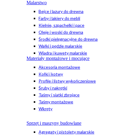
Malarstwo
Bejce i lazury do drewna
Farby i lakiery do mebli
Kielnie, szpachelki i pace
Oleje i woski do drewna
Środki pielęgnacyjne do drewna
Wałki i pędzle malarskie
Wiadra i kuwety malarskie
Materiały montażowe i mocujące
Akcesoria montażowe
Kołki i kotwy
Profile i listwy wykończeniowe
Śruby i nakrętki
Taśmy i siatki zbrojące
Taśmy montażowe
Wkręty
Sprzęt i maszyny budowlane
Agregaty i pistolety malarskie