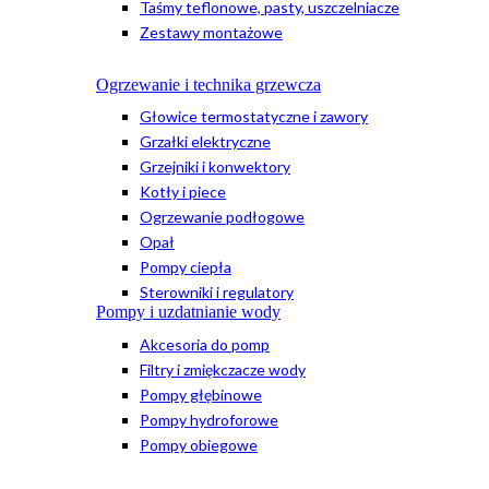
Taśmy teflonowe, pasty, uszczelniacze
Zestawy montażowe
Ogrzewanie i technika grzewcza
Głowice termostatyczne i zawory
Grzałki elektryczne
Grzejniki i konwektory
Kotły i piece
Ogrzewanie podłogowe
Opał
Pompy ciepła
Sterowniki i regulatory
Pompy i uzdatnianie wody
Akcesoria do pomp
Filtry i zmiękczacze wody
Pompy głębinowe
Pompy hydroforowe
Pompy obiegowe