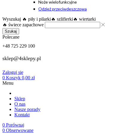
Noże wielofunkcyjne
Odzież przeciwdeszczowa
Wyszukaj
🔥 piły i pilarki
🔥 szlifierki
🔥 wiertarki
🔥 świece zapachowe
Szukaj
Polecane
+48 725 229 100
sklep@4sklepy.pl
Zaloguj się
0
Koszyk
0,00
zł
Menu
Sklep
O nas
Nasze porady
Kontakt
0
Porównaj
0
Obserwowane