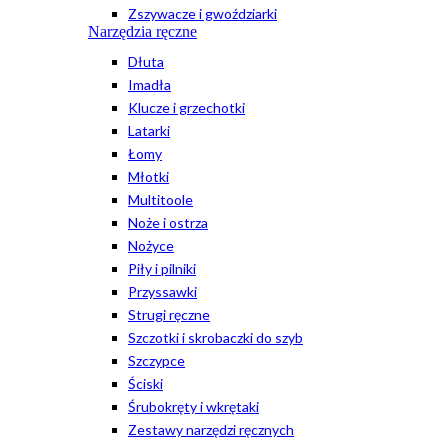
Zszywacze i gwoździarki
Narzędzia ręczne
Dłuta
Imadła
Klucze i grzechotki
Latarki
Łomy
Młotki
Multitoole
Noże i ostrza
Nożyce
Piły i pilniki
Przyssawki
Strugi ręczne
Szczotki i skrobaczki do szyb
Szczypce
Ściski
Śrubokręty i wkrętaki
Zestawy narzędzi ręcznych