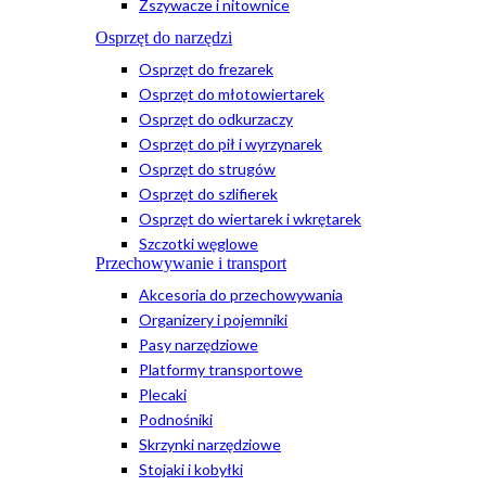
Zszywacze i nitownice
Osprzęt do narzędzi
Osprzęt do frezarek
Osprzęt do młotowiertarek
Osprzęt do odkurzaczy
Osprzęt do pił i wyrzynarek
Osprzęt do strugów
Osprzęt do szlifierek
Osprzęt do wiertarek i wkrętarek
Szczotki węglowe
Przechowywanie i transport
Akcesoria do przechowywania
Organizery i pojemniki
Pasy narzędziowe
Platformy transportowe
Plecaki
Podnośniki
Skrzynki narzędziowe
Stojaki i kobyłki