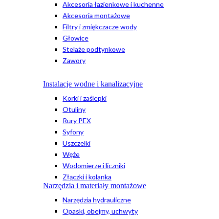
Akcesoria łazienkowe i kuchenne
Akcesoria montażowe
Filtry i zmiękczacze wody
Głowice
Stelaże podtynkowe
Zawory
Instalacje wodne i kanalizacyjne
Korki i zaślepki
Otuliny
Rury PEX
Syfony
Uszczelki
Węże
Wodomierze i liczniki
Złączki i kolanka
Narzędzia i materiały montażowe
Narzędzia hydrauliczne
Opaski, obejmy, uchwyty