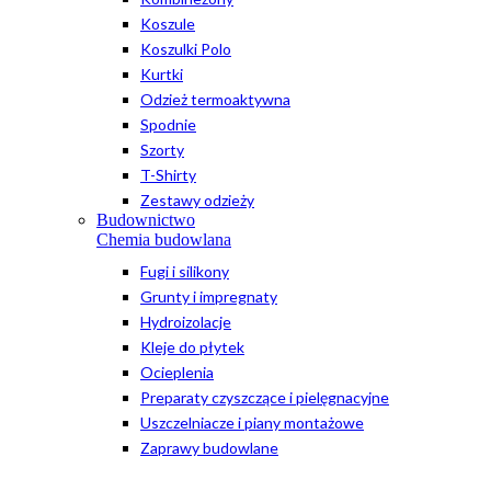
Koszule
Koszulki Polo
Kurtki
Odzież termoaktywna
Spodnie
Szorty
T-Shirty
Zestawy odzieży
Budownictwo
Chemia budowlana
Fugi i silikony
Grunty i impregnaty
Hydroizolacje
Kleje do płytek
Ocieplenia
Preparaty czyszczące i pielęgnacyjne
Uszczelniacze i piany montażowe
Zaprawy budowlane