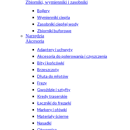
Zbiorniki, wymienniki i zasobniki
Bojlery
Wymienniki ciepła
Zasobniki ciepłej wody
Zbiorniki buforowe
Narzędzia
Akcesoria
Adaptery i uchwyty
Akcesoria do polerowania i czyszczenia
Bity i końcówki
Brzeszczoty
Dłuta do młotów
Frezy
Gwoździe i sztyfty
Kredy traserskie
Łączniki do frezarki
Markery i ołówki
Materiały ścierne
Nasadki
Otwornice