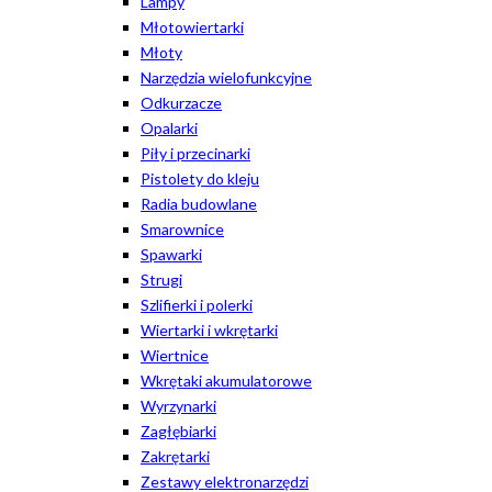
Lampy
Młotowiertarki
Młoty
Narzędzia wielofunkcyjne
Odkurzacze
Opalarki
Piły i przecinarki
Pistolety do kleju
Radia budowlane
Smarownice
Spawarki
Strugi
Szlifierki i polerki
Wiertarki i wkrętarki
Wiertnice
Wkrętaki akumulatorowe
Wyrzynarki
Zagłębiarki
Zakrętarki
Zestawy elektronarzędzi