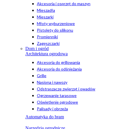
Akcesoria i osprzęt do maszyn
Mieszadła
Mieszarki
Młoty wyburzeniowe
Pistolety do silikonu
Promienniki
Zagęszczarki
Dom i ogród
Architektura ogrodowa
Akcesoria do grillowania
Akcesoria do odśnieżania
Grille
Nasiona i nawozy
Odstraszacze zwierząt i owadów
Ogrzewanie tarasowe
Oświetlenie ogrodowe
Palisady i obrzeża
Automatyka do bram
Narzędzia ogrodnicze