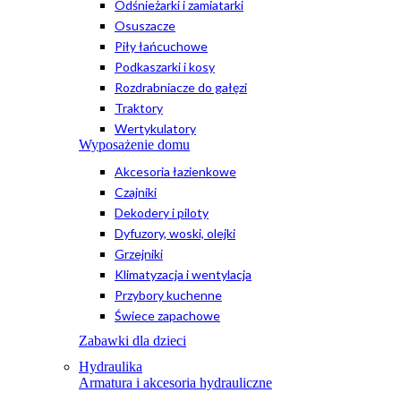
Odśnieżarki i zamiatarki
Osuszacze
Piły łańcuchowe
Podkaszarki i kosy
Rozdrabniacze do gałęzi
Traktory
Wertykulatory
Wyposażenie domu
Akcesoria łazienkowe
Czajniki
Dekodery i piloty
Dyfuzory, woski, olejki
Grzejniki
Klimatyzacja i wentylacja
Przybory kuchenne
Świece zapachowe
Zabawki dla dzieci
Hydraulika
Armatura i akcesoria hydrauliczne