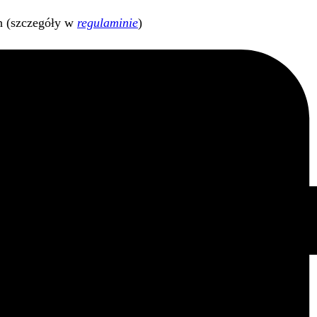
h (szczegóły w
regulaminie
)