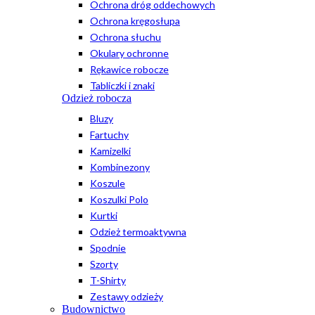
Ochrona dróg oddechowych
Ochrona kręgosłupa
Ochrona słuchu
Okulary ochronne
Rękawice robocze
Tabliczki i znaki
Odzież robocza
Bluzy
Fartuchy
Kamizelki
Kombinezony
Koszule
Koszulki Polo
Kurtki
Odzież termoaktywna
Spodnie
Szorty
T-Shirty
Zestawy odzieży
Budownictwo