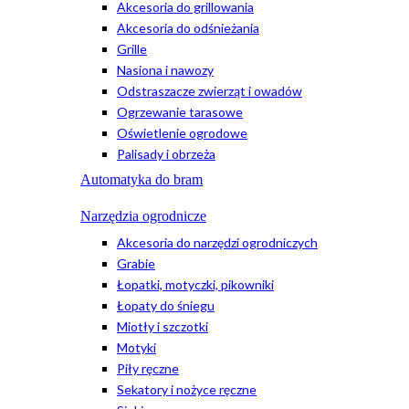
Akcesoria do grillowania
Akcesoria do odśnieżania
Grille
Nasiona i nawozy
Odstraszacze zwierząt i owadów
Ogrzewanie tarasowe
Oświetlenie ogrodowe
Palisady i obrzeża
Automatyka do bram
Narzędzia ogrodnicze
Akcesoria do narzędzi ogrodniczych
Grabie
Łopatki, motyczki, pikowniki
Łopaty do śniegu
Miotły i szczotki
Motyki
Piły ręczne
Sekatory i nożyce ręczne