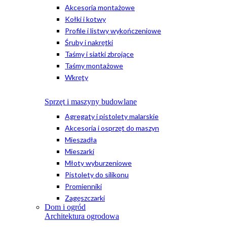
Akcesoria montażowe
Kołki i kotwy
Profile i listwy wykończeniowe
Śruby i nakrętki
Taśmy i siatki zbrojące
Taśmy montażowe
Wkręty
Sprzęt i maszyny budowlane
Agregaty i pistolety malarskie
Akcesoria i osprzęt do maszyn
Mieszadła
Mieszarki
Młoty wyburzeniowe
Pistolety do silikonu
Promienniki
Zagęszczarki
Dom i ogród
Architektura ogrodowa