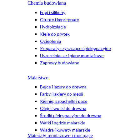
Chemia budowlana
Fugi i silikony
Grunty i impregnaty
Hydroizolacje
Kleje do płytek
Ocieplenia
Preparaty czyszczące i pielęgnacyjne
Uszczelniacze i piany montażowe
Zaprawy budowlane
Malarstwo
Bejce i lazury do drewna
Farby i lakiery do mebli
Kielnie, szpachelki i pace
Oleje i woski do drewna
Środki pielęgnacyjne do drewna
Wałki i pędzle malarskie
Wiadra i kuwety malarskie
Materiały montażowe i mocujące