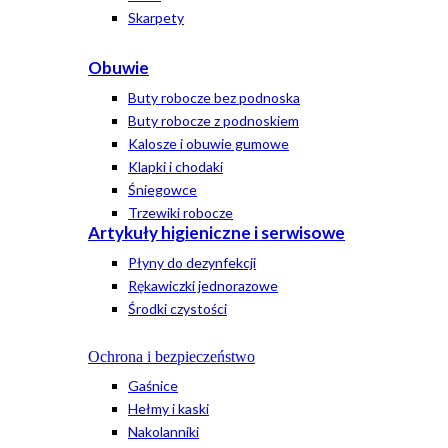
Skarpety
Obuwie
Buty robocze bez podnoska
Buty robocze z podnoskiem
Kalosze i obuwie gumowe
Klapki i chodaki
Śniegowce
Trzewiki robocze
Artykuły higieniczne i serwisowe
Płyny do dezynfekcji
Rękawiczki jednorazowe
Środki czystości
Ochrona i bezpieczeństwo
Gaśnice
Hełmy i kaski
Nakolanniki