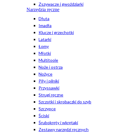
Zszywacze i gwoździarki
Narzędzia ręczne
Dłuta
Imadła
Klucze i grzechotki
Latarki
Łomy
Młotki
Multitoole
Noże i ostrza
Nożyce
Piły i pilniki
Przyssawki
Strugi ręczne
Szczotki i skrobaczki do szyb
Szczypce
Ściski
Śrubokręty i wkrętaki
Zestawy narzędzi ręcznych