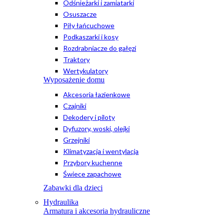
Odśnieżarki i zamiatarki
Osuszacze
Piły łańcuchowe
Podkaszarki i kosy
Rozdrabniacze do gałęzi
Traktory
Wertykulatory
Wyposażenie domu
Akcesoria łazienkowe
Czajniki
Dekodery i piloty
Dyfuzory, woski, olejki
Grzejniki
Klimatyzacja i wentylacja
Przybory kuchenne
Świece zapachowe
Zabawki dla dzieci
Hydraulika
Armatura i akcesoria hydrauliczne