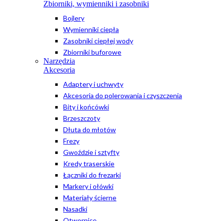
Zbiorniki, wymienniki i zasobniki
Bojlery
Wymienniki ciepła
Zasobniki ciepłej wody
Zbiorniki buforowe
Narzędzia
Akcesoria
Adaptery i uchwyty
Akcesoria do polerowania i czyszczenia
Bity i końcówki
Brzeszczoty
Dłuta do młotów
Frezy
Gwoździe i sztyfty
Kredy traserskie
Łączniki do frezarki
Markery i ołówki
Materiały ścierne
Nasadki
Otwornice