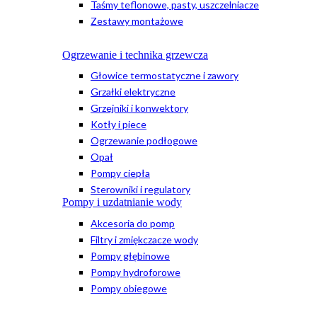
Taśmy teflonowe, pasty, uszczelniacze
Zestawy montażowe
Ogrzewanie i technika grzewcza
Głowice termostatyczne i zawory
Grzałki elektryczne
Grzejniki i konwektory
Kotły i piece
Ogrzewanie podłogowe
Opał
Pompy ciepła
Sterowniki i regulatory
Pompy i uzdatnianie wody
Akcesoria do pomp
Filtry i zmiękczacze wody
Pompy głębinowe
Pompy hydroforowe
Pompy obiegowe