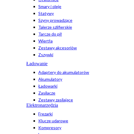
Smary i oleje
Statywy
Szyny prowadzące
Talerze szlifierskie
Tarcze do pił
Wiertła
Zestawy akcesoriów
Zszywki
Ładowanie
Adaptery do akumulatorów
Akumulatory
Ładowarki
Zasilacze
Zestawy zasilające
Elektronarzędzia
Frezarki
Klucze udarowe
Kompresory