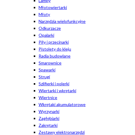
Lampy
Młotowiertarki
Młoty
Narzędzia wielofunkcyjne
Odkurzacze
Opalarki
Piły i przecinarki
Pistolety do kleju
Radia budowlane
Smarownice
Spawarki
Strugi
Szlifierki i polerki
Wiertarki i wkrętarki
Wiertnice
Wkrętaki akumulatorowe
Wyrzynarki
Zagłębiarki
Zakrętarki
Zestawy elektronarzędzi