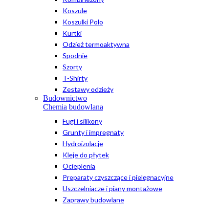
Koszule
Koszulki Polo
Kurtki
Odzież termoaktywna
Spodnie
Szorty
T-Shirty
Zestawy odzieży
Budownictwo
Chemia budowlana
Fugi i silikony
Grunty i impregnaty
Hydroizolacje
Kleje do płytek
Ocieplenia
Preparaty czyszczące i pielęgnacyjne
Uszczelniacze i piany montażowe
Zaprawy budowlane