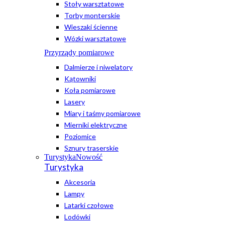
Stoły warsztatowe
Torby monterskie
Wieszaki ścienne
Wózki warsztatowe
Przyrządy pomiarowe
Dalmierze i niwelatory
Kątowniki
Koła pomiarowe
Lasery
Miary i taśmy pomiarowe
Mierniki elektryczne
Poziomice
Sznury traserskie
Turystyka
Nowość
Turystyka
Akcesoria
Lampy
Latarki czołowe
Lodówki