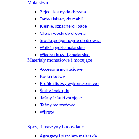
Malarstwo
Bejce i lazury do drewna
Farby i lakiery do mebli
Kielnie, szpachelki i pace
Oleje i woski do drewna
Środki pielęgnacyjne do drewna
Wałki i pędzle malarskie
Wiadra i kuwety malarskie
Materiały montażowe i mocujące
Akcesoria montażowe
Kołki i kotwy
Profile i listwy wykończeniowe
Śruby i nakrętki
Taśmy i siatki zbrojące
Taśmy montażowe
Wkręty
Sprzęt i maszyny budowlane
Agregaty i pistolety malarskie