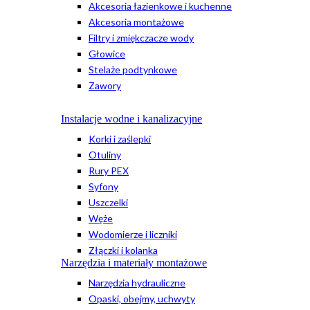
Akcesoria łazienkowe i kuchenne
Akcesoria montażowe
Filtry i zmiękczacze wody
Głowice
Stelaże podtynkowe
Zawory
Instalacje wodne i kanalizacyjne
Korki i zaślepki
Otuliny
Rury PEX
Syfony
Uszczelki
Węże
Wodomierze i liczniki
Złączki i kolanka
Narzędzia i materiały montażowe
Narzędzia hydrauliczne
Opaski, obejmy, uchwyty