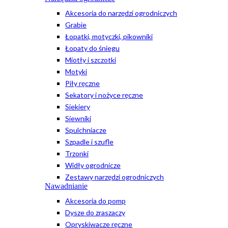
Akcesoria do narzędzi ogrodniczych
Grabie
Łopatki, motyczki, pikowniki
Łopaty do śniegu
Miotły i szczotki
Motyki
Piły ręczne
Sekatory i nożyce ręczne
Siekiery
Siewniki
Spulchniacze
Szpadle i szufle
Trzonki
Widły ogrodnicze
Zestawy narzędzi ogrodniczych
Nawadnianie
Akcesoria do pomp
Dysze do zraszaczy
Opryskiwacze ręczne