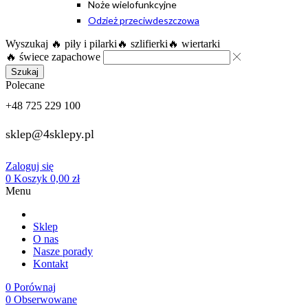
Noże wielofunkcyjne
Odzież przeciwdeszczowa
Wyszukaj
🔥 piły i pilarki
🔥 szlifierki
🔥 wiertarki
🔥 świece zapachowe
Szukaj
Polecane
+48 725 229 100
sklep@4sklepy.pl
Zaloguj się
0
Koszyk
0,00
zł
Menu
Sklep
O nas
Nasze porady
Kontakt
0
Porównaj
0
Obserwowane