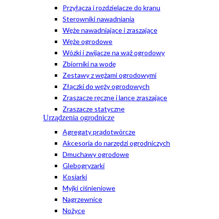
Przyłącza i rozdzielacze do kranu
Sterowniki nawadniania
Węże nawadniające i zraszające
Węże ogrodowe
Wózki i zwijacze na wąż ogrodowy
Zbiorniki na wodę
Zestawy z wężami ogrodowymi
Złączki do węży ogrodowych
Zraszacze ręczne i lance zraszające
Zraszacze statyczne
Urządzenia ogrodnicze
Agregaty prądotwórcze
Akcesoria do narzędzi ogrodniczych
Dmuchawy ogrodowe
Glebogryzarki
Kosiarki
Myjki ciśnieniowe
Nagrzewnice
Nożyce