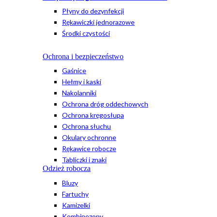
Płyny do dezynfekcji
Rękawiczki jednorazowe
Środki czystości
Ochrona i bezpieczeństwo
Gaśnice
Hełmy i kaski
Nakolanniki
Ochrona dróg oddechowych
Ochrona kręgosłupa
Ochrona słuchu
Okulary ochronne
Rękawice robocze
Tabliczki i znaki
Odzież robocza
Bluzy
Fartuchy
Kamizelki
Kombinezony