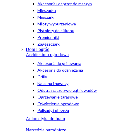
Akcesoria i osprzęt do maszyn
Mieszadła
Mieszarki
Młoty wyburzeniowe
Pistolety do silikonu
Promienniki
Zagęszczarki
Dom i ogród
Architektura ogrodowa
Akcesoria do grillowania
Akcesoria do odśnieżania
Grille
Nasiona i nawozy
Odstraszacze zwierząt i owadów
Ogrzewanie tarasowe
Oświetlenie ogrodowe
Palisady i obrzeża
Automatyka do bram
Narzędzia ogrodnicze