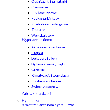
Odśnieżarki i zamiatarki
Osuszacze
Piły łańcuchowe
Podkaszarki i kosy
Rozdrabniacze do gałęzi
Traktory
Wertykulatory
Wyposażenie domu
Akcesoria łazienkowe
Czajniki
Dekodery i piloty
Dyfuzory, woski, olejki
Grzejniki
Klimatyzacja i wentylacja
Przybory kuchenne
Świece zapachowe
Zabawki dla dzieci
Hydraulika
Armatura i akcesoria hydrauliczne