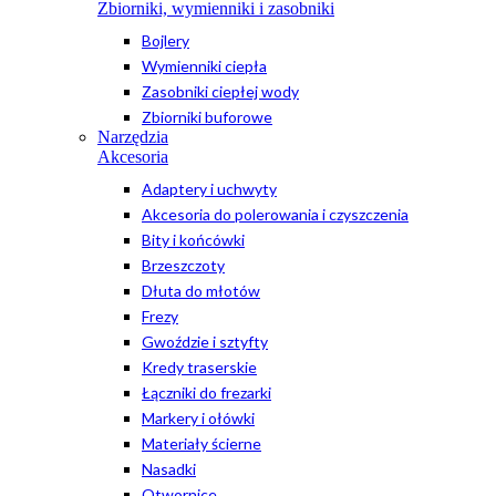
Zbiorniki, wymienniki i zasobniki
Bojlery
Wymienniki ciepła
Zasobniki ciepłej wody
Zbiorniki buforowe
Narzędzia
Akcesoria
Adaptery i uchwyty
Akcesoria do polerowania i czyszczenia
Bity i końcówki
Brzeszczoty
Dłuta do młotów
Frezy
Gwoździe i sztyfty
Kredy traserskie
Łączniki do frezarki
Markery i ołówki
Materiały ścierne
Nasadki
Otwornice