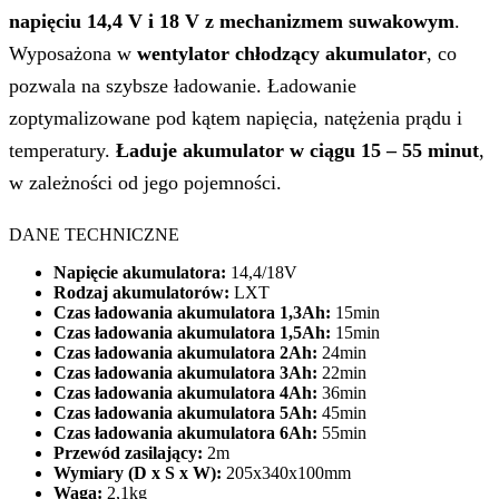
napięciu 14,4 V i 18 V z mechanizmem suwakowym
.
Wyposażona w
wentylator chłodzący akumulator
, co
pozwala na szybsze ładowanie. Ładowanie
zoptymalizowane pod kątem napięcia, natężenia prądu i
temperatury.
Ładuje akumulator w ciągu 15 – 55 minut
,
w zależności od jego pojemności.
DANE TECHNICZNE
Napięcie akumulatora:
14,4/18V
Rodzaj akumulatorów:
LXT
Czas ładowania akumulatora 1,3Ah:
15min
Czas ładowania akumulatora 1,5Ah:
15min
Czas ładowania akumulatora 2Ah:
24min
Czas ładowania akumulatora 3Ah:
22min
Czas ładowania akumulatora 4Ah:
36min
Czas ładowania akumulatora 5Ah:
45min
Czas ładowania akumulatora 6Ah:
55min
Przewód zasilający:
2m
Wymiary (D x S x W):
205x340x100mm
Waga:
2,1kg