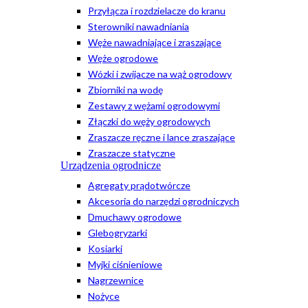
Przyłącza i rozdzielacze do kranu
Sterowniki nawadniania
Węże nawadniające i zraszające
Węże ogrodowe
Wózki i zwijacze na wąż ogrodowy
Zbiorniki na wodę
Zestawy z wężami ogrodowymi
Złączki do węży ogrodowych
Zraszacze ręczne i lance zraszające
Zraszacze statyczne
Urządzenia ogrodnicze
Agregaty prądotwórcze
Akcesoria do narzędzi ogrodniczych
Dmuchawy ogrodowe
Glebogryzarki
Kosiarki
Myjki ciśnieniowe
Nagrzewnice
Nożyce