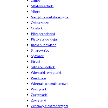
Lampy
Młotowiertarki
Młoty
Narzędzia wielofunkcyjne
Odkurzacze
Opalarki
Piły i przecinarki
Pistolety do kleju
Radia budowlane
Smarownice
Spawarki
Strugi
Szlifierki i polerki
Wiertarki i wkrętarki
Wiertnice
Wkrętaki akumulatorowe
Wyrzynarki
Zagłębiarki
Zakrętarki
Zestawy elektronarzędzi