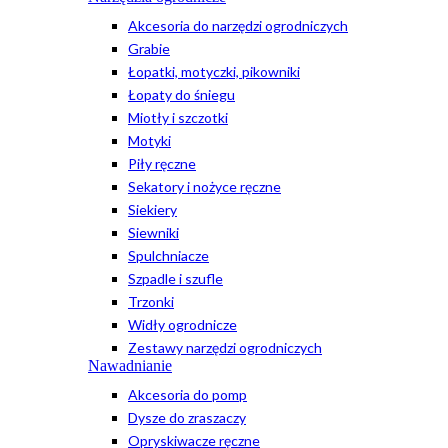
Akcesoria do narzędzi ogrodniczych
Grabie
Łopatki, motyczki, pikowniki
Łopaty do śniegu
Miotły i szczotki
Motyki
Piły ręczne
Sekatory i nożyce ręczne
Siekiery
Siewniki
Spulchniacze
Szpadle i szufle
Trzonki
Widły ogrodnicze
Zestawy narzędzi ogrodniczych
Nawadnianie
Akcesoria do pomp
Dysze do zraszaczy
Opryskiwacze ręczne