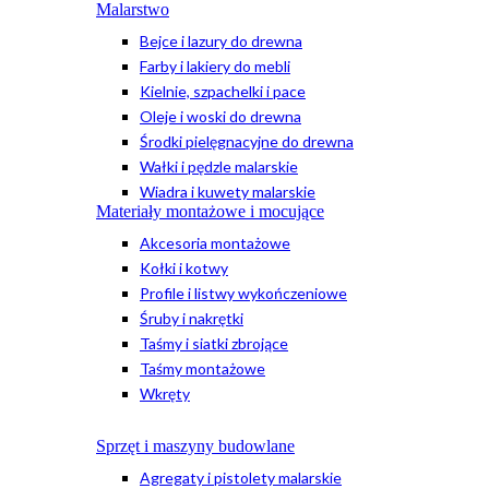
Malarstwo
Bejce i lazury do drewna
Farby i lakiery do mebli
Kielnie, szpachelki i pace
Oleje i woski do drewna
Środki pielęgnacyjne do drewna
Wałki i pędzle malarskie
Wiadra i kuwety malarskie
Materiały montażowe i mocujące
Akcesoria montażowe
Kołki i kotwy
Profile i listwy wykończeniowe
Śruby i nakrętki
Taśmy i siatki zbrojące
Taśmy montażowe
Wkręty
Sprzęt i maszyny budowlane
Agregaty i pistolety malarskie