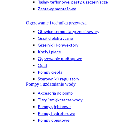
Taśmy teflonowe, pasty, uszczelniacze
Zestawy montażowe
Ogrzewanie i technika grzewcza
Głowice termostatyczne i zawory
Grzałki elektryczne
Grzejniki i konwektory
Kotły i piece
Ogrzewanie podłogowe
Opał
Pompy ciepła
Sterowniki i regulatory
Pompy i uzdatnianie wody
Akcesoria do pomp
Filtry i zmiękczacze wody
Pompy głębinowe
Pompy hydroforowe
Pompy obiegowe