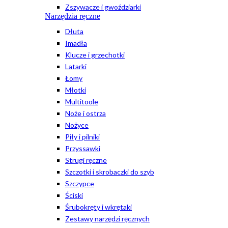
Zszywacze i gwoździarki
Narzędzia ręczne
Dłuta
Imadła
Klucze i grzechotki
Latarki
Łomy
Młotki
Multitoole
Noże i ostrza
Nożyce
Piły i pilniki
Przyssawki
Strugi ręczne
Szczotki i skrobaczki do szyb
Szczypce
Ściski
Śrubokręty i wkrętaki
Zestawy narzędzi ręcznych