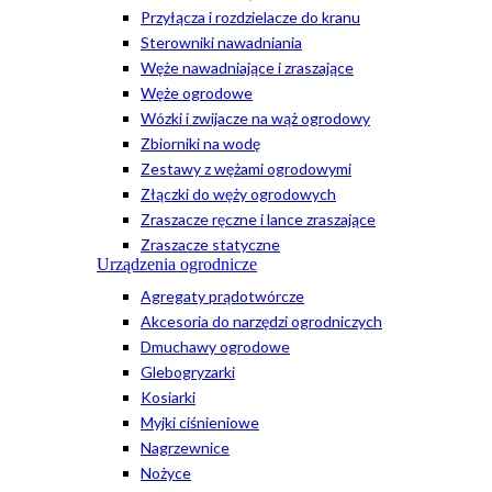
Przyłącza i rozdzielacze do kranu
Sterowniki nawadniania
Węże nawadniające i zraszające
Węże ogrodowe
Wózki i zwijacze na wąż ogrodowy
Zbiorniki na wodę
Zestawy z wężami ogrodowymi
Złączki do węży ogrodowych
Zraszacze ręczne i lance zraszające
Zraszacze statyczne
Urządzenia ogrodnicze
Agregaty prądotwórcze
Akcesoria do narzędzi ogrodniczych
Dmuchawy ogrodowe
Glebogryzarki
Kosiarki
Myjki ciśnieniowe
Nagrzewnice
Nożyce