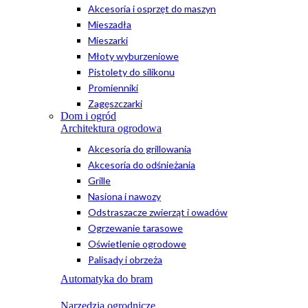
Akcesoria i osprzęt do maszyn
Mieszadła
Mieszarki
Młoty wyburzeniowe
Pistolety do silikonu
Promienniki
Zagęszczarki
Dom i ogród
Architektura ogrodowa
Akcesoria do grillowania
Akcesoria do odśnieżania
Grille
Nasiona i nawozy
Odstraszacze zwierząt i owadów
Ogrzewanie tarasowe
Oświetlenie ogrodowe
Palisady i obrzeża
Automatyka do bram
Narzędzia ogrodnicze