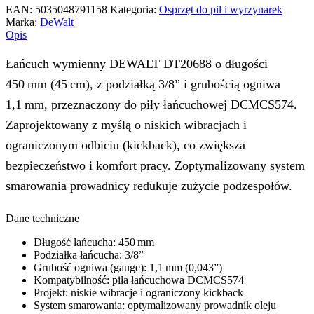
EAN:
5035048791158
Kategoria:
Osprzęt do pił i wyrzynarek
Marka:
DeWalt
Opis
Łańcuch wymienny DEWALT DT20688 o długości
450 mm (45 cm), z podziałką 3/8” i grubością ogniwa
1,1 mm, przeznaczony do piły łańcuchowej DCMCS574.
Zaprojektowany z myślą o niskich wibracjach i
ograniczonym odbiciu (kickback), co zwiększa
bezpieczeństwo i komfort pracy. Zoptymalizowany system
smarowania prowadnicy redukuje zużycie podzespołów.
Dane techniczne
Długość łańcucha: 450 mm
Podziałka łańcucha: 3/8”
Grubość ogniwa (gauge): 1,1 mm (0,043”)
Kompatybilność: piła łańcuchowa DCMCS574
Projekt: niskie wibracje i ograniczony kickback
System smarowania: optymalizowany prowadnik oleju