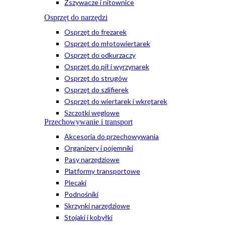
Zszywacze i nitownice
Osprzęt do narzędzi
Osprzęt do frezarek
Osprzęt do młotowiertarek
Osprzęt do odkurzaczy
Osprzęt do pił i wyrzynarek
Osprzęt do strugów
Osprzęt do szlifierek
Osprzęt do wiertarek i wkrętarek
Szczotki węglowe
Przechowywanie i transport
Akcesoria do przechowywania
Organizery i pojemniki
Pasy narzędziowe
Platformy transportowe
Plecaki
Podnośniki
Skrzynki narzędziowe
Stojaki i kobyłki