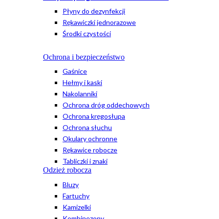
Płyny do dezynfekcji
Rękawiczki jednorazowe
Środki czystości
Ochrona i bezpieczeństwo
Gaśnice
Hełmy i kaski
Nakolanniki
Ochrona dróg oddechowych
Ochrona kręgosłupa
Ochrona słuchu
Okulary ochronne
Rękawice robocze
Tabliczki i znaki
Odzież robocza
Bluzy
Fartuchy
Kamizelki
Kombinezony