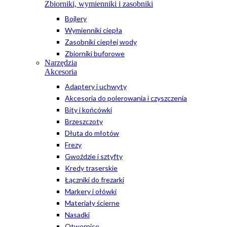
Zbiorniki, wymienniki i zasobniki
Bojlery
Wymienniki ciepła
Zasobniki ciepłej wody
Zbiorniki buforowe
Narzędzia
Akcesoria
Adaptery i uchwyty
Akcesoria do polerowania i czyszczenia
Bity i końcówki
Brzeszczoty
Dłuta do młotów
Frezy
Gwoździe i sztyfty
Kredy traserskie
Łączniki do frezarki
Markery i ołówki
Materiały ścierne
Nasadki
Otwornice