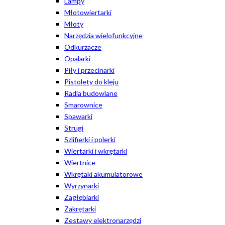
Lampy
Młotowiertarki
Młoty
Narzędzia wielofunkcyjne
Odkurzacze
Opalarki
Piły i przecinarki
Pistolety do kleju
Radia budowlane
Smarownice
Spawarki
Strugi
Szlifierki i polerki
Wiertarki i wkrętarki
Wiertnice
Wkrętaki akumulatorowe
Wyrzynarki
Zagłębiarki
Zakrętarki
Zestawy elektronarzędzi