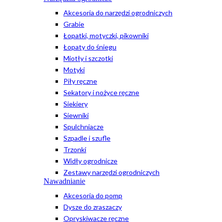
Akcesoria do narzędzi ogrodniczych
Grabie
Łopatki, motyczki, pikowniki
Łopaty do śniegu
Miotły i szczotki
Motyki
Piły ręczne
Sekatory i nożyce ręczne
Siekiery
Siewniki
Spulchniacze
Szpadle i szufle
Trzonki
Widły ogrodnicze
Zestawy narzędzi ogrodniczych
Nawadnianie
Akcesoria do pomp
Dysze do zraszaczy
Opryskiwacze ręczne