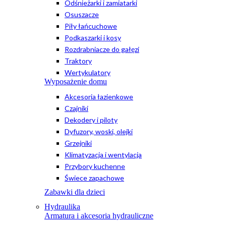
Odśnieżarki i zamiatarki
Osuszacze
Piły łańcuchowe
Podkaszarki i kosy
Rozdrabniacze do gałęzi
Traktory
Wertykulatory
Wyposażenie domu
Akcesoria łazienkowe
Czajniki
Dekodery i piloty
Dyfuzory, woski, olejki
Grzejniki
Klimatyzacja i wentylacja
Przybory kuchenne
Świece zapachowe
Zabawki dla dzieci
Hydraulika
Armatura i akcesoria hydrauliczne