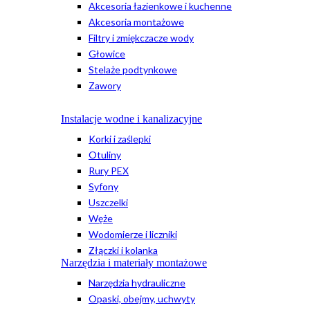
Akcesoria łazienkowe i kuchenne
Akcesoria montażowe
Filtry i zmiękczacze wody
Głowice
Stelaże podtynkowe
Zawory
Instalacje wodne i kanalizacyjne
Korki i zaślepki
Otuliny
Rury PEX
Syfony
Uszczelki
Węże
Wodomierze i liczniki
Złączki i kolanka
Narzędzia i materiały montażowe
Narzędzia hydrauliczne
Opaski, obejmy, uchwyty