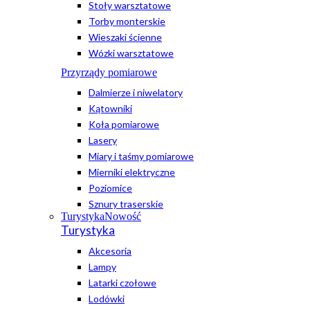
Stoły warsztatowe
Torby monterskie
Wieszaki ścienne
Wózki warsztatowe
Przyrządy pomiarowe
Dalmierze i niwelatory
Kątowniki
Koła pomiarowe
Lasery
Miary i taśmy pomiarowe
Mierniki elektryczne
Poziomice
Sznury traserskie
Turystyka
Nowość
Turystyka
Akcesoria
Lampy
Latarki czołowe
Lodówki