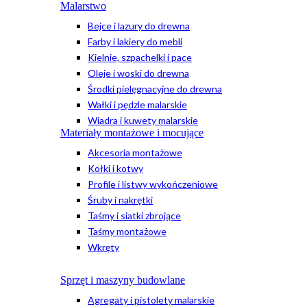
Malarstwo
Bejce i lazury do drewna
Farby i lakiery do mebli
Kielnie, szpachelki i pace
Oleje i woski do drewna
Środki pielęgnacyjne do drewna
Wałki i pędzle malarskie
Wiadra i kuwety malarskie
Materiały montażowe i mocujące
Akcesoria montażowe
Kołki i kotwy
Profile i listwy wykończeniowe
Śruby i nakrętki
Taśmy i siatki zbrojące
Taśmy montażowe
Wkręty
Sprzęt i maszyny budowlane
Agregaty i pistolety malarskie