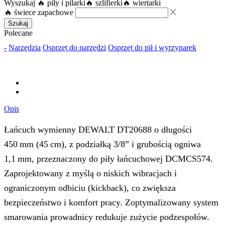
Wyszukaj
🔥 piły i pilarki
🔥 szlifierki
🔥 wiertarki
🔥 świece zapachowe
Szukaj
Polecane
-
Narzędzia
Osprzęt do narzędzi
Osprzęt do pił i wyrzynarek
Opis
Łańcuch wymienny DEWALT DT20688 o długości
450 mm (45 cm), z podziałką 3/8” i grubością ogniwa
1,1 mm, przeznaczony do piły łańcuchowej DCMCS574.
Zaprojektowany z myślą o niskich wibracjach i
ograniczonym odbiciu (kickback), co zwiększa
bezpieczeństwo i komfort pracy. Zoptymalizowany system
smarowania prowadnicy redukuje zużycie podzespołów.