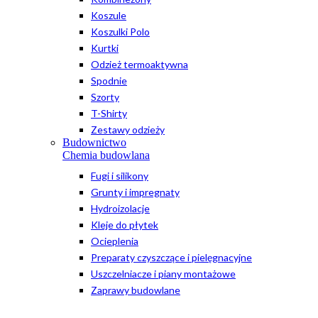
Koszule
Koszulki Polo
Kurtki
Odzież termoaktywna
Spodnie
Szorty
T-Shirty
Zestawy odzieży
Budownictwo
Chemia budowlana
Fugi i silikony
Grunty i impregnaty
Hydroizolacje
Kleje do płytek
Ocieplenia
Preparaty czyszczące i pielęgnacyjne
Uszczelniacze i piany montażowe
Zaprawy budowlane