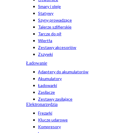
Smary i oleje
Statywy
Szyny prowadzące
Talerze szlifierskie
Tarcze do pił
Wiertła
Zestawy akcesoriów
Zszywki
Ładowanie
Adaptery do akumulatorów
Akumulatory
Ładowarki
Zasilacze
Zestawy zasilające
Elektronarzędzia
Frezarki
Klucze udarowe
Kompresory