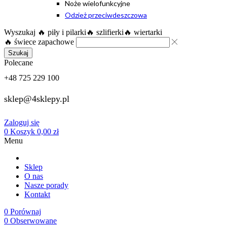
Noże wielofunkcyjne
Odzież przeciwdeszczowa
Wyszukaj
🔥 piły i pilarki
🔥 szlifierki
🔥 wiertarki
🔥 świece zapachowe
Szukaj
Polecane
+48 725 229 100
sklep@4sklepy.pl
Zaloguj się
0
Koszyk
0,00
zł
Menu
Sklep
O nas
Nasze porady
Kontakt
0
Porównaj
0
Obserwowane