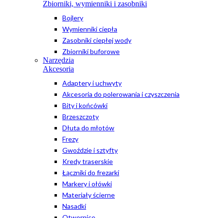
Zbiorniki, wymienniki i zasobniki
Bojlery
Wymienniki ciepła
Zasobniki ciepłej wody
Zbiorniki buforowe
Narzędzia
Akcesoria
Adaptery i uchwyty
Akcesoria do polerowania i czyszczenia
Bity i końcówki
Brzeszczoty
Dłuta do młotów
Frezy
Gwoździe i sztyfty
Kredy traserskie
Łączniki do frezarki
Markery i ołówki
Materiały ścierne
Nasadki
Otwornice