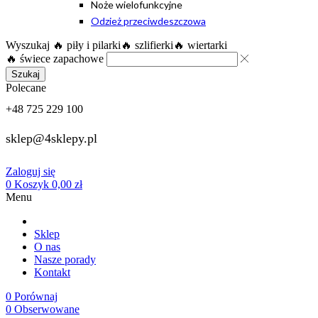
Noże wielofunkcyjne
Odzież przeciwdeszczowa
Wyszukaj
🔥 piły i pilarki
🔥 szlifierki
🔥 wiertarki
🔥 świece zapachowe
Szukaj
Polecane
+48 725 229 100
sklep@4sklepy.pl
Zaloguj się
0
Koszyk
0,00
zł
Menu
Sklep
O nas
Nasze porady
Kontakt
0
Porównaj
0
Obserwowane