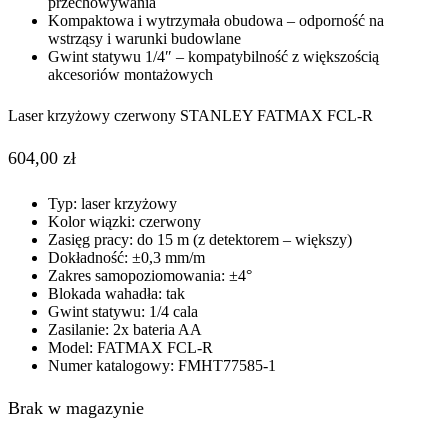
przechowywania
Kompaktowa i wytrzymała obudowa – odporność na
wstrząsy i warunki budowlane
Gwint statywu 1/4″ – kompatybilność z większością
akcesoriów montażowych
Laser krzyżowy czerwony STANLEY FATMAX FCL-R
604,00
zł
Typ: laser krzyżowy
Kolor wiązki: czerwony
Zasięg pracy: do 15 m (z detektorem – większy)
Dokładność: ±0,3 mm/m
Zakres samopoziomowania: ±4°
Blokada wahadła: tak
Gwint statywu: 1/4 cala
Zasilanie: 2x bateria AA
Model: FATMAX FCL-R
Numer katalogowy: FMHT77585-1
Brak w magazynie