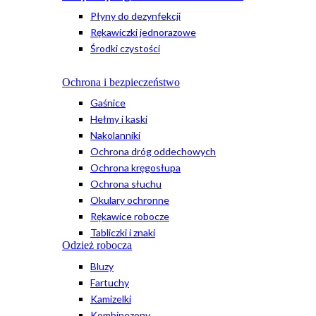
Płyny do dezynfekcji
Rękawiczki jednorazowe
Środki czystości
Ochrona i bezpieczeństwo
Gaśnice
Hełmy i kaski
Nakolanniki
Ochrona dróg oddechowych
Ochrona kręgosłupa
Ochrona słuchu
Okulary ochronne
Rękawice robocze
Tabliczki i znaki
Odzież robocza
Bluzy
Fartuchy
Kamizelki
Kombinezony