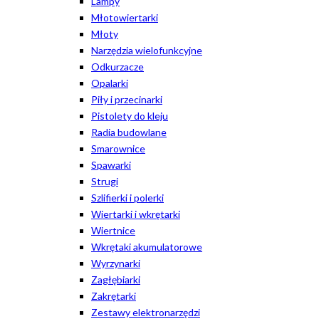
Lampy
Młotowiertarki
Młoty
Narzędzia wielofunkcyjne
Odkurzacze
Opalarki
Piły i przecinarki
Pistolety do kleju
Radia budowlane
Smarownice
Spawarki
Strugi
Szlifierki i polerki
Wiertarki i wkrętarki
Wiertnice
Wkrętaki akumulatorowe
Wyrzynarki
Zagłębiarki
Zakrętarki
Zestawy elektronarzędzi