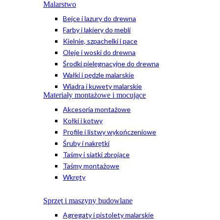
Malarstwo
Bejce i lazury do drewna
Farby i lakiery do mebli
Kielnie, szpachelki i pace
Oleje i woski do drewna
Środki pielęgnacyjne do drewna
Wałki i pędzle malarskie
Wiadra i kuwety malarskie
Materiały montażowe i mocujące
Akcesoria montażowe
Kołki i kotwy
Profile i listwy wykończeniowe
Śruby i nakrętki
Taśmy i siatki zbrojące
Taśmy montażowe
Wkręty
Sprzęt i maszyny budowlane
Agregaty i pistolety malarskie