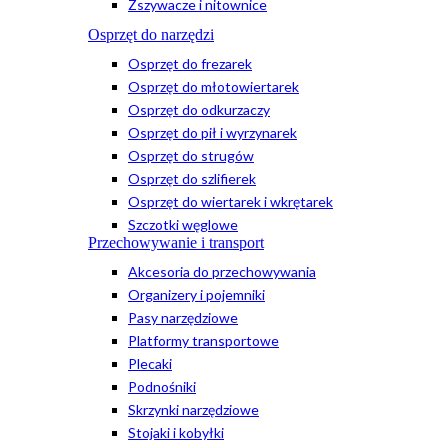
Zszywacze i nitownice
Osprzęt do narzędzi
Osprzęt do frezarek
Osprzęt do młotowiertarek
Osprzęt do odkurzaczy
Osprzęt do pił i wyrzynarek
Osprzęt do strugów
Osprzęt do szlifierek
Osprzęt do wiertarek i wkrętarek
Szczotki węglowe
Przechowywanie i transport
Akcesoria do przechowywania
Organizery i pojemniki
Pasy narzędziowe
Platformy transportowe
Plecaki
Podnośniki
Skrzynki narzędziowe
Stojaki i kobyłki