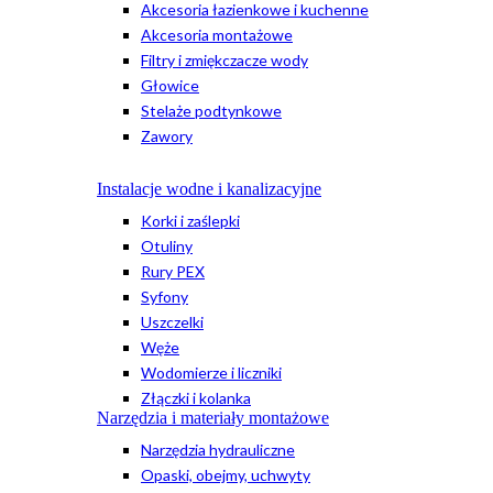
Akcesoria łazienkowe i kuchenne
Akcesoria montażowe
Filtry i zmiękczacze wody
Głowice
Stelaże podtynkowe
Zawory
Instalacje wodne i kanalizacyjne
Korki i zaślepki
Otuliny
Rury PEX
Syfony
Uszczelki
Węże
Wodomierze i liczniki
Złączki i kolanka
Narzędzia i materiały montażowe
Narzędzia hydrauliczne
Opaski, obejmy, uchwyty