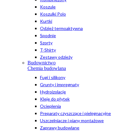
Koszule
Koszulki Polo
Kurtki
Odzież termoaktywna
Spodnie
Szorty
T-Shirty
Zestawy odzieży
Budownictwo
Chemia budowlana
Fugi i silikony
Grunty i impregnaty
Hydroizolacje
Kleje do płytek
Ocieplenia
Preparaty czyszczące i pielęgnacyjne
Uszczelniacze i piany montażowe
Zaprawy budowlane