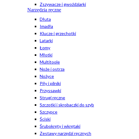
Zszywacze i gwoździarki
Narzędzia ręczne
Dłuta
Imadła
Klucze i grzechotki
Latarki
Łomy
Młotki
Multitoole
Noże i ostrza
Nożyce
Piły i pilniki
Przyssawki
Strugi ręczne
Szczotki i skrobaczki do szyb
Szczypce
Ściski
Śrubokręty i wkrętaki
Zestawy narzędzi ręcznych