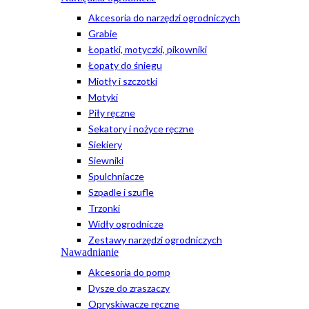
Akcesoria do narzędzi ogrodniczych
Grabie
Łopatki, motyczki, pikowniki
Łopaty do śniegu
Miotły i szczotki
Motyki
Piły ręczne
Sekatory i nożyce ręczne
Siekiery
Siewniki
Spulchniacze
Szpadle i szufle
Trzonki
Widły ogrodnicze
Zestawy narzędzi ogrodniczych
Nawadnianie
Akcesoria do pomp
Dysze do zraszaczy
Opryskiwacze ręczne