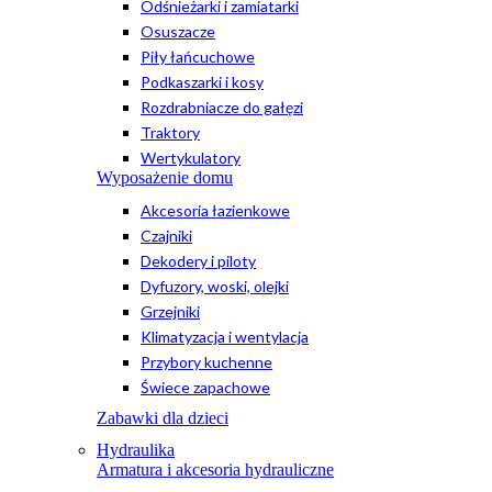
Odśnieżarki i zamiatarki
Osuszacze
Piły łańcuchowe
Podkaszarki i kosy
Rozdrabniacze do gałęzi
Traktory
Wertykulatory
Wyposażenie domu
Akcesoria łazienkowe
Czajniki
Dekodery i piloty
Dyfuzory, woski, olejki
Grzejniki
Klimatyzacja i wentylacja
Przybory kuchenne
Świece zapachowe
Zabawki dla dzieci
Hydraulika
Armatura i akcesoria hydrauliczne