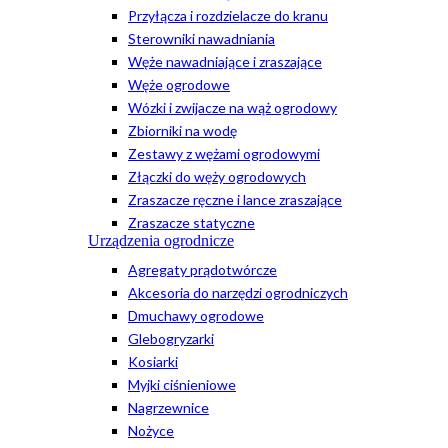
Przyłącza i rozdzielacze do kranu
Sterowniki nawadniania
Węże nawadniające i zraszające
Węże ogrodowe
Wózki i zwijacze na wąż ogrodowy
Zbiorniki na wodę
Zestawy z wężami ogrodowymi
Złączki do węży ogrodowych
Zraszacze ręczne i lance zraszające
Zraszacze statyczne
Urządzenia ogrodnicze
Agregaty prądotwórcze
Akcesoria do narzędzi ogrodniczych
Dmuchawy ogrodowe
Glebogryzarki
Kosiarki
Myjki ciśnieniowe
Nagrzewnice
Nożyce