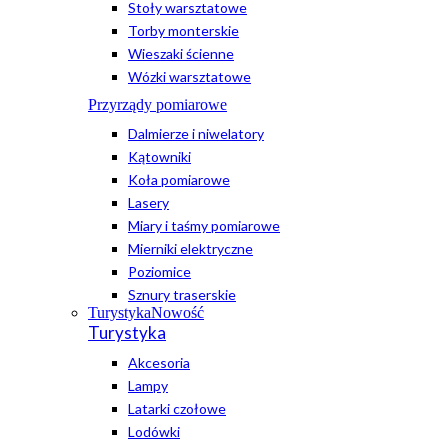
Stoły warsztatowe
Torby monterskie
Wieszaki ścienne
Wózki warsztatowe
Przyrządy pomiarowe
Dalmierze i niwelatory
Kątowniki
Koła pomiarowe
Lasery
Miary i taśmy pomiarowe
Mierniki elektryczne
Poziomice
Sznury traserskie
Turystyka
Nowość
Turystyka
Akcesoria
Lampy
Latarki czołowe
Lodówki