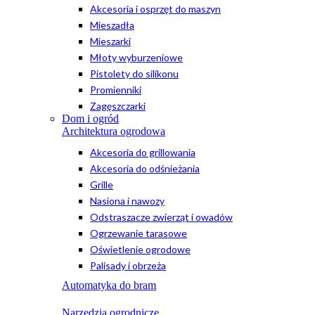
Akcesoria i osprzęt do maszyn
Mieszadła
Mieszarki
Młoty wyburzeniowe
Pistolety do silikonu
Promienniki
Zagęszczarki
Dom i ogród
Architektura ogrodowa
Akcesoria do grillowania
Akcesoria do odśnieżania
Grille
Nasiona i nawozy
Odstraszacze zwierząt i owadów
Ogrzewanie tarasowe
Oświetlenie ogrodowe
Palisady i obrzeża
Automatyka do bram
Narzędzia ogrodnicze