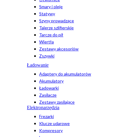
Smary i oleje
Statywy
Szyny prowadzące
Talerze szlifierskie
Tarcze do pił
Wiertła
Zestawy akcesoriów
Zszywki
Ładowanie
Adaptery do akumulatorów
Akumulatory
Ładowarki
Zasilacze
Zestawy zasilające
Elektronarzędzia
Frezarki
Klucze udarowe
Kompresory