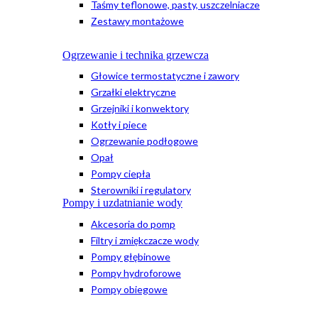
Taśmy teflonowe, pasty, uszczelniacze
Zestawy montażowe
Ogrzewanie i technika grzewcza
Głowice termostatyczne i zawory
Grzałki elektryczne
Grzejniki i konwektory
Kotły i piece
Ogrzewanie podłogowe
Opał
Pompy ciepła
Sterowniki i regulatory
Pompy i uzdatnianie wody
Akcesoria do pomp
Filtry i zmiękczacze wody
Pompy głębinowe
Pompy hydroforowe
Pompy obiegowe