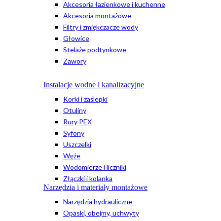
Akcesoria łazienkowe i kuchenne
Akcesoria montażowe
Filtry i zmiękczacze wody
Głowice
Stelaże podtynkowe
Zawory
Instalacje wodne i kanalizacyjne
Korki i zaślepki
Otuliny
Rury PEX
Syfony
Uszczelki
Węże
Wodomierze i liczniki
Złączki i kolanka
Narzędzia i materiały montażowe
Narzędzia hydrauliczne
Opaski, obejmy, uchwyty