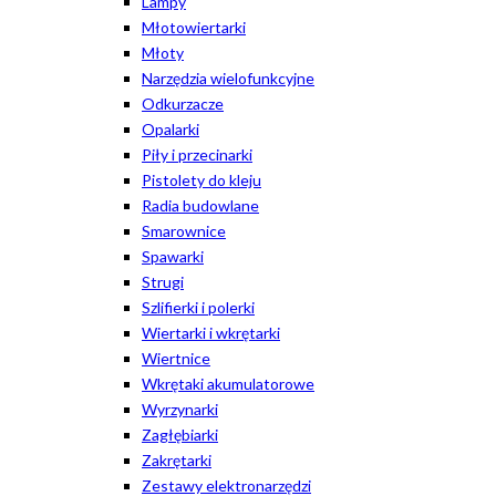
Lampy
Młotowiertarki
Młoty
Narzędzia wielofunkcyjne
Odkurzacze
Opalarki
Piły i przecinarki
Pistolety do kleju
Radia budowlane
Smarownice
Spawarki
Strugi
Szlifierki i polerki
Wiertarki i wkrętarki
Wiertnice
Wkrętaki akumulatorowe
Wyrzynarki
Zagłębiarki
Zakrętarki
Zestawy elektronarzędzi