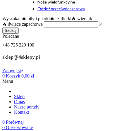
Noże wielofunkcyjne
Odzież przeciwdeszczowa
Wyszukaj
🔥 piły i pilarki
🔥 szlifierki
🔥 wiertarki
🔥 świece zapachowe
Szukaj
Polecane
+48 725 229 100
sklep@4sklepy.pl
Zaloguj się
0
Koszyk
0,00
zł
Menu
Sklep
O nas
Nasze porady
Kontakt
0
Porównaj
0
Obserwowane