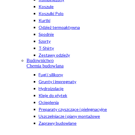
Koszule
Koszulki Polo
Kurtki
Odzież termoaktywna
Spodnie
Szorty
T-Shirty
Zestawy odzieży
Budownictwo
Chemia budowlana
Fugi i silikony
Grunty i impregnaty
Hydroizolacje
Kleje do płytek
Ocieplenia
Preparaty czyszczące i pielęgnacyjne
Uszczelniacze i piany montażowe
Zaprawy budowlane