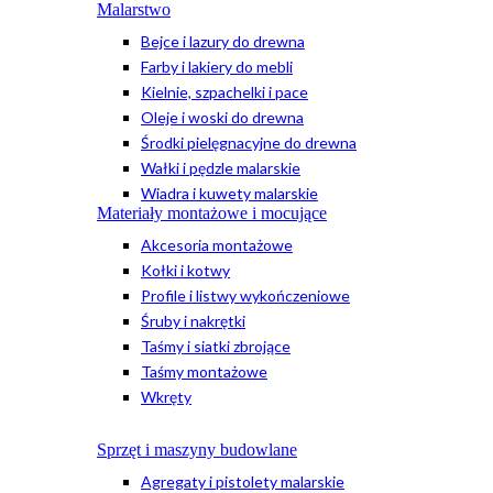
Malarstwo
Bejce i lazury do drewna
Farby i lakiery do mebli
Kielnie, szpachelki i pace
Oleje i woski do drewna
Środki pielęgnacyjne do drewna
Wałki i pędzle malarskie
Wiadra i kuwety malarskie
Materiały montażowe i mocujące
Akcesoria montażowe
Kołki i kotwy
Profile i listwy wykończeniowe
Śruby i nakrętki
Taśmy i siatki zbrojące
Taśmy montażowe
Wkręty
Sprzęt i maszyny budowlane
Agregaty i pistolety malarskie