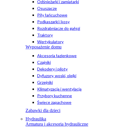
Odśnieżarki i zamiatarki
Osuszacze
Piły łańcuchowe
Podkaszarki i kosy
Rozdrabniacze do gałęzi
Traktory
Wertykulatory
Wyposażenie domu
Akcesoria łazienkowe
Czajniki
Dekodery i piloty
Dyfuzory, woski, olejki
Grzejniki
Klimatyzacja i wentylacja
Przybory kuchenne
Świece zapachowe
Zabawki dla dzieci
Hydraulika
Armatura i akcesoria hydrauliczne