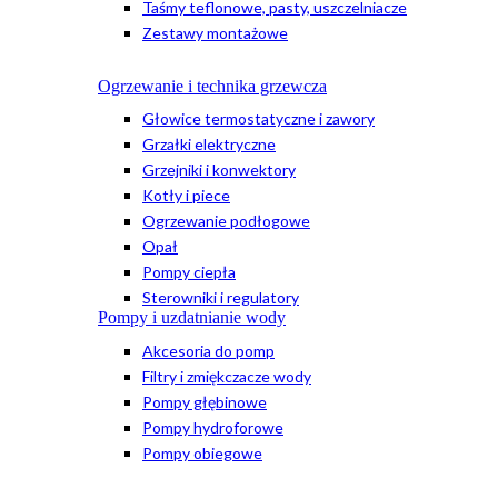
Taśmy teflonowe, pasty, uszczelniacze
Zestawy montażowe
Ogrzewanie i technika grzewcza
Głowice termostatyczne i zawory
Grzałki elektryczne
Grzejniki i konwektory
Kotły i piece
Ogrzewanie podłogowe
Opał
Pompy ciepła
Sterowniki i regulatory
Pompy i uzdatnianie wody
Akcesoria do pomp
Filtry i zmiękczacze wody
Pompy głębinowe
Pompy hydroforowe
Pompy obiegowe