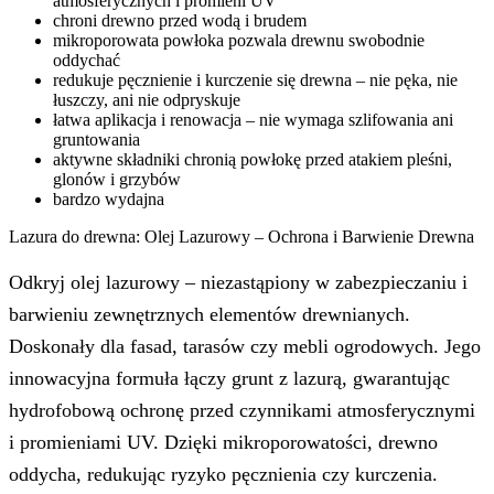
atmosferycznych i promieni UV
chroni drewno przed wodą i brudem
mikroporowata powłoka pozwala drewnu swobodnie
oddychać
redukuje pęcznienie i kurczenie się drewna – nie pęka, nie
łuszczy, ani nie odpryskuje
łatwa aplikacja i renowacja – nie wymaga szlifowania ani
gruntowania
aktywne składniki chronią powłokę przed atakiem pleśni,
glonów i grzybów
bardzo wydajna
Lazura do drewna: Olej Lazurowy – Ochrona i Barwienie Drewna
Odkryj olej lazurowy – niezastąpiony w zabezpieczaniu i
barwieniu zewnętrznych elementów drewnianych.
Doskonały dla fasad, tarasów czy mebli ogrodowych. Jego
innowacyjna formuła łączy grunt z lazurą, gwarantując
hydrofobową ochronę przed czynnikami atmosferycznymi
i promieniami UV. Dzięki mikroporowatości, drewno
oddycha, redukując ryzyko pęcznienia czy kurczenia.