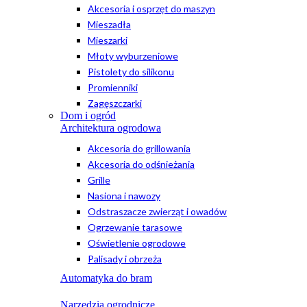
Akcesoria i osprzęt do maszyn
Mieszadła
Mieszarki
Młoty wyburzeniowe
Pistolety do silikonu
Promienniki
Zagęszczarki
Dom i ogród
Architektura ogrodowa
Akcesoria do grillowania
Akcesoria do odśnieżania
Grille
Nasiona i nawozy
Odstraszacze zwierząt i owadów
Ogrzewanie tarasowe
Oświetlenie ogrodowe
Palisady i obrzeża
Automatyka do bram
Narzędzia ogrodnicze