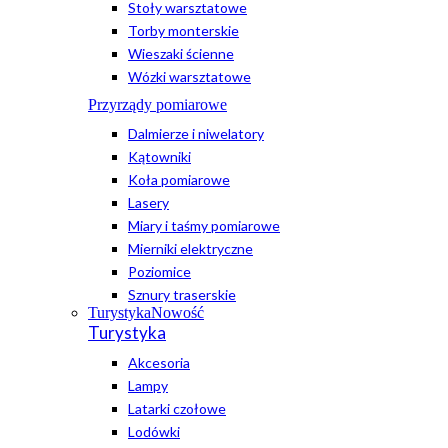
Stoły warsztatowe
Torby monterskie
Wieszaki ścienne
Wózki warsztatowe
Przyrządy pomiarowe
Dalmierze i niwelatory
Kątowniki
Koła pomiarowe
Lasery
Miary i taśmy pomiarowe
Mierniki elektryczne
Poziomice
Sznury traserskie
Turystyka
Nowość
Turystyka
Akcesoria
Lampy
Latarki czołowe
Lodówki