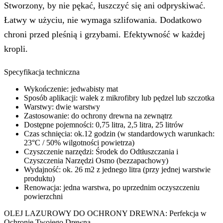
Stworzony, by nie pękać, łuszczyć się ani odpryskiwać.
Łatwy w użyciu, nie wymaga szlifowania. Dodatkowo
chroni przed pleśnią i grzybami. Efektywność w każdej
kropli.
Specyfikacja techniczna
Wykończenie: jedwabisty mat
Sposób aplikacji: wałek z mikrofibry lub pędzel lub szczotka
Warstwy: dwie warstwy
Zastosowanie: do ochrony drewna na zewnątrz
Dostępne pojemności: 0,75 litra, 2,5 litra, 25 litrów
Czas schnięcia: ok.12 godzin (w standardowych warunkach:
23°C / 50% wilgotności powietrza)
Czyszczenie narzędzi: Środek do Odtłuszczania i
Czyszczenia Narzędzi Osmo (bezzapachowy)
Wydajność: ok. 26 m2 z jednego litra (przy jednej warstwie
produktu)
Renowacja: jedna warstwa, po uprzednim oczyszczeniu
powierzchni
OLEJ LAZUROWY DO OCHRONY DREWNA: Perfekcja w
Ochronie Twojego Drewna