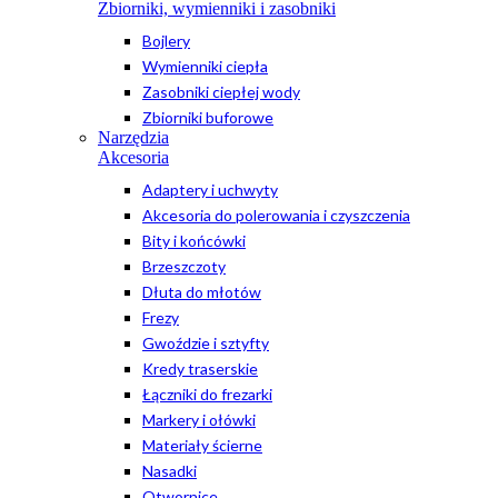
Zbiorniki, wymienniki i zasobniki
Bojlery
Wymienniki ciepła
Zasobniki ciepłej wody
Zbiorniki buforowe
Narzędzia
Akcesoria
Adaptery i uchwyty
Akcesoria do polerowania i czyszczenia
Bity i końcówki
Brzeszczoty
Dłuta do młotów
Frezy
Gwoździe i sztyfty
Kredy traserskie
Łączniki do frezarki
Markery i ołówki
Materiały ścierne
Nasadki
Otwornice