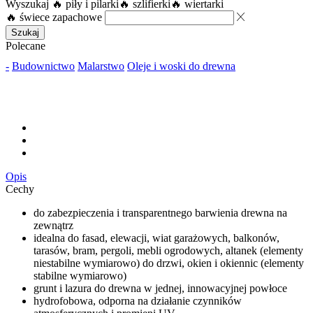
Wyszukaj
🔥 piły i pilarki
🔥 szlifierki
🔥 wiertarki
🔥 świece zapachowe
Szukaj
Polecane
-
Budownictwo
Malarstwo
Oleje i woski do drewna
Opis
Cechy
do zabezpieczenia i transparentnego barwienia drewna na
zewnątrz
idealna do fasad, elewacji, wiat garażowych, balkonów,
tarasów, bram, pergoli, mebli ogrodowych, altanek (elementy
niestabilne wymiarowo) do drzwi, okien i okiennic (elementy
stabilne wymiarowo)
grunt i lazura do drewna w jednej, innowacyjnej powłoce
hydrofobowa, odporna na działanie czynników