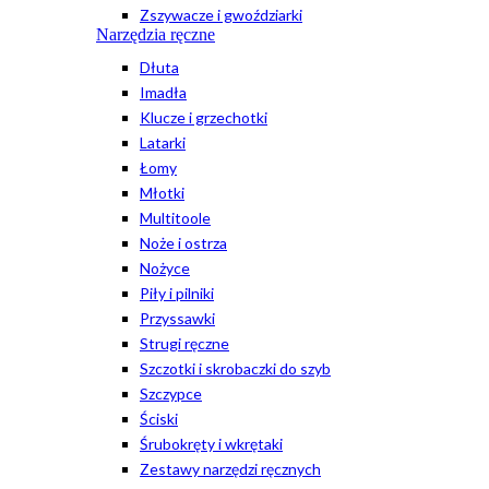
Zszywacze i gwoździarki
Narzędzia ręczne
Dłuta
Imadła
Klucze i grzechotki
Latarki
Łomy
Młotki
Multitoole
Noże i ostrza
Nożyce
Piły i pilniki
Przyssawki
Strugi ręczne
Szczotki i skrobaczki do szyb
Szczypce
Ściski
Śrubokręty i wkrętaki
Zestawy narzędzi ręcznych