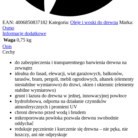
EAN:
4006850837182
Kategoria:
Oleje i woski do drewna
Marka:
Osmo
Informacje dodatkowe
Waga
0,75 kg
Opis
Cechy
do zabezpieczenia i transparentnego barwienia drewna na
zewnątrz
idealna do fasad, elewacji, wiat garażowych, balkonów,
tarasów, bram, pergoli, mebli ogrodowych, altanek (elementy
niestabilne wymiarowo) do drzwi, okien i okiennic (elementy
stabilne wymiarowo)
grunt i lazura do drewna w jednej, innowacyjnej powłoce
hydrofobowa, odporna na działanie czynników
atmosferycznych i promieni UV
chroni drewno przed wodą i brudem
mikroporowata powłoka pozwala drewnu swobodnie
oddychać
redukuje pęcznienie i kurczenie się drewna – nie pęka, nie
łuszczy, ani nie odpryskuje