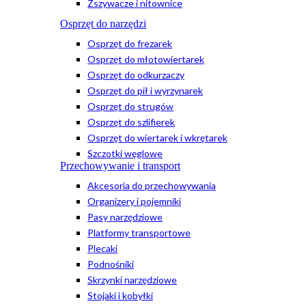
Zszywacze i nitownice
Osprzęt do narzędzi
Osprzęt do frezarek
Osprzęt do młotowiertarek
Osprzęt do odkurzaczy
Osprzęt do pił i wyrzynarek
Osprzęt do strugów
Osprzęt do szlifierek
Osprzęt do wiertarek i wkrętarek
Szczotki węglowe
Przechowywanie i transport
Akcesoria do przechowywania
Organizery i pojemniki
Pasy narzędziowe
Platformy transportowe
Plecaki
Podnośniki
Skrzynki narzędziowe
Stojaki i kobyłki