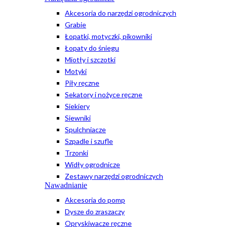
Akcesoria do narzędzi ogrodniczych
Grabie
Łopatki, motyczki, pikowniki
Łopaty do śniegu
Miotły i szczotki
Motyki
Piły ręczne
Sekatory i nożyce ręczne
Siekiery
Siewniki
Spulchniacze
Szpadle i szufle
Trzonki
Widły ogrodnicze
Zestawy narzędzi ogrodniczych
Nawadnianie
Akcesoria do pomp
Dysze do zraszaczy
Opryskiwacze ręczne