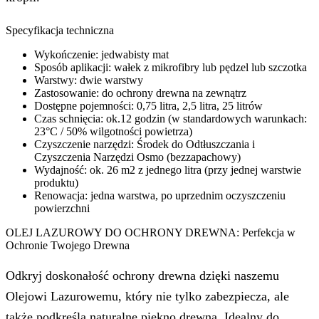
Specyfikacja techniczna
Wykończenie: jedwabisty mat
Sposób aplikacji: wałek z mikrofibry lub pędzel lub szczotka
Warstwy: dwie warstwy
Zastosowanie: do ochrony drewna na zewnątrz
Dostępne pojemności: 0,75 litra, 2,5 litra, 25 litrów
Czas schnięcia: ok.12 godzin (w standardowych warunkach:
23°C / 50% wilgotności powietrza)
Czyszczenie narzędzi: Środek do Odtłuszczania i
Czyszczenia Narzędzi Osmo (bezzapachowy)
Wydajność: ok. 26 m2 z jednego litra (przy jednej warstwie
produktu)
Renowacja: jedna warstwa, po uprzednim oczyszczeniu
powierzchni
OLEJ LAZUROWY DO OCHRONY DREWNA: Perfekcja w
Ochronie Twojego Drewna
Odkryj doskonałość ochrony drewna dzięki naszemu
Olejowi Lazurowemu, który nie tylko zabezpiecza, ale
także podkreśla naturalne piękno drewna. Idealny do