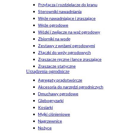
Przyłącza i rozdzielacze do kranu
Sterowniki nawadniania
Węże nawadniające i zraszające
Węże ogrodowe
Wózki i zwijacze na wąż ogrodowy
Zbiorniki na wodę
Zestawy z wężami ogrodowymi
Złączki do węży ogrodowych
Zraszacze ręczne i lance zraszające
Zraszacze statyczne
Urządzenia ogrodnicze
Agregaty prądotwórcze
Akcesoria do narzędzi ogrodniczych
Dmuchawy ogrodowe
Glebogryzarki
Kosiarki
Myjki ciśnieniowe
Nagrzewnice
Nożyce