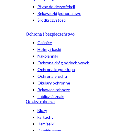
Płyny do dezynfekcji
Rękawiczki jednorazowe
Środki czystości
Ochrona i bezpieczeństwo
Gaśnice
Hełmy i kaski
Nakolanniki
Ochrona dróg oddechowych
Ochrona kręgosłupa
Ochrona słuchu
Okulary ochronne
Rękawice robocze
Tabliczki i znaki
Odzież robocza
Bluzy
Fartuchy
Kamizelki
Kombinezony