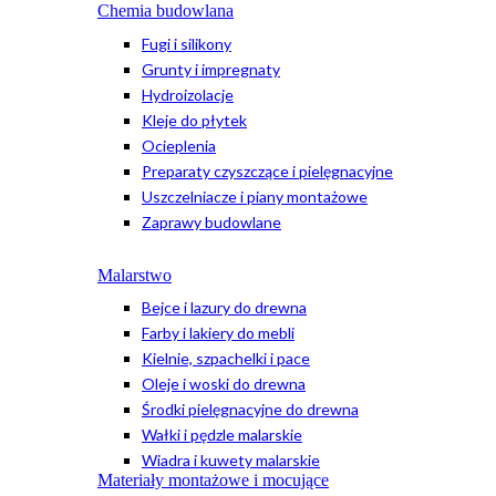
Chemia budowlana
Fugi i silikony
Grunty i impregnaty
Hydroizolacje
Kleje do płytek
Ocieplenia
Preparaty czyszczące i pielęgnacyjne
Uszczelniacze i piany montażowe
Zaprawy budowlane
Malarstwo
Bejce i lazury do drewna
Farby i lakiery do mebli
Kielnie, szpachelki i pace
Oleje i woski do drewna
Środki pielęgnacyjne do drewna
Wałki i pędzle malarskie
Wiadra i kuwety malarskie
Materiały montażowe i mocujące