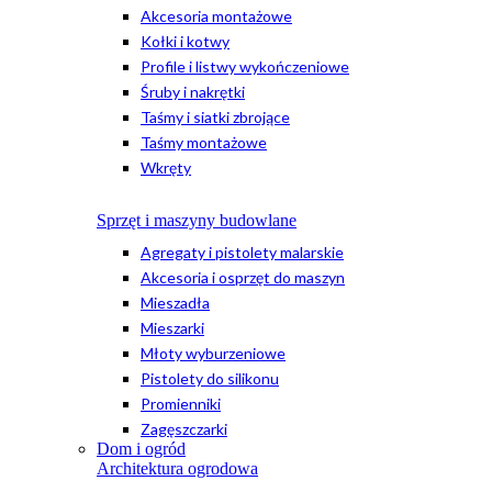
Akcesoria montażowe
Kołki i kotwy
Profile i listwy wykończeniowe
Śruby i nakrętki
Taśmy i siatki zbrojące
Taśmy montażowe
Wkręty
Sprzęt i maszyny budowlane
Agregaty i pistolety malarskie
Akcesoria i osprzęt do maszyn
Mieszadła
Mieszarki
Młoty wyburzeniowe
Pistolety do silikonu
Promienniki
Zagęszczarki
Dom i ogród
Architektura ogrodowa