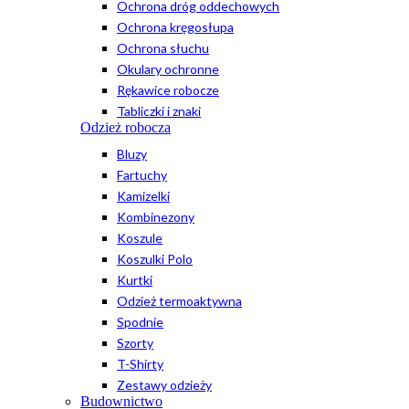
Ochrona dróg oddechowych
Ochrona kręgosłupa
Ochrona słuchu
Okulary ochronne
Rękawice robocze
Tabliczki i znaki
Odzież robocza
Bluzy
Fartuchy
Kamizelki
Kombinezony
Koszule
Koszulki Polo
Kurtki
Odzież termoaktywna
Spodnie
Szorty
T-Shirty
Zestawy odzieży
Budownictwo