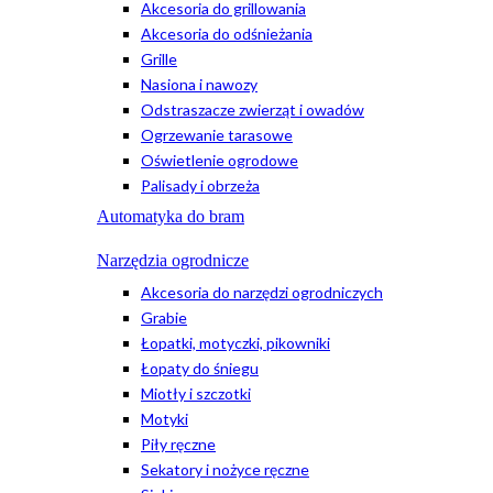
Akcesoria do grillowania
Akcesoria do odśnieżania
Grille
Nasiona i nawozy
Odstraszacze zwierząt i owadów
Ogrzewanie tarasowe
Oświetlenie ogrodowe
Palisady i obrzeża
Automatyka do bram
Narzędzia ogrodnicze
Akcesoria do narzędzi ogrodniczych
Grabie
Łopatki, motyczki, pikowniki
Łopaty do śniegu
Miotły i szczotki
Motyki
Piły ręczne
Sekatory i nożyce ręczne