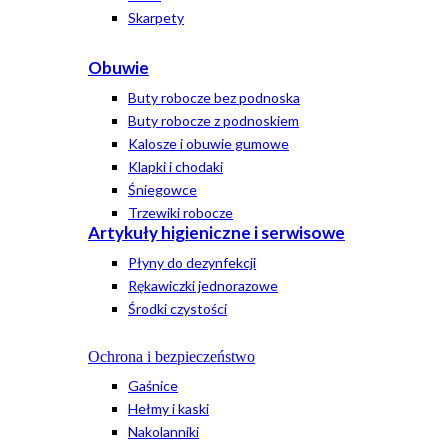
Skarpety
Obuwie
Buty robocze bez podnoska
Buty robocze z podnoskiem
Kalosze i obuwie gumowe
Klapki i chodaki
Śniegowce
Trzewiki robocze
Artykuły higieniczne i serwisowe
Płyny do dezynfekcji
Rękawiczki jednorazowe
Środki czystości
Ochrona i bezpieczeństwo
Gaśnice
Hełmy i kaski
Nakolanniki