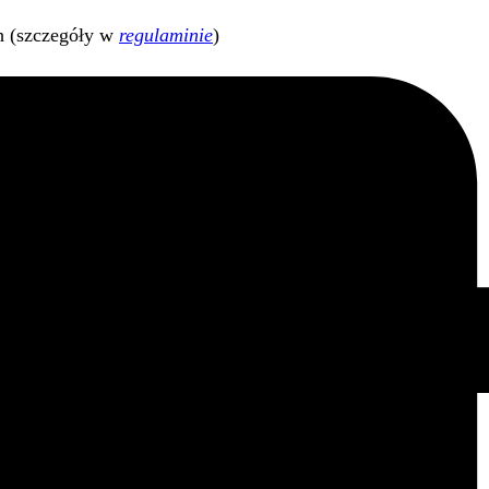
h (szczegóły w
regulaminie
)