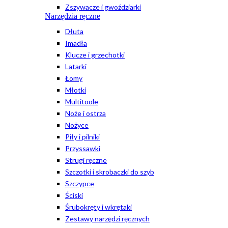
Zszywacze i gwoździarki
Narzędzia ręczne
Dłuta
Imadła
Klucze i grzechotki
Latarki
Łomy
Młotki
Multitoole
Noże i ostrza
Nożyce
Piły i pilniki
Przyssawki
Strugi ręczne
Szczotki i skrobaczki do szyb
Szczypce
Ściski
Śrubokręty i wkrętaki
Zestawy narzędzi ręcznych