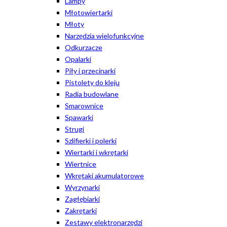
Lampy
Młotowiertarki
Młoty
Narzędzia wielofunkcyjne
Odkurzacze
Opalarki
Piły i przecinarki
Pistolety do kleju
Radia budowlane
Smarownice
Spawarki
Strugi
Szlifierki i polerki
Wiertarki i wkrętarki
Wiertnice
Wkrętaki akumulatorowe
Wyrzynarki
Zagłębiarki
Zakrętarki
Zestawy elektronarzędzi