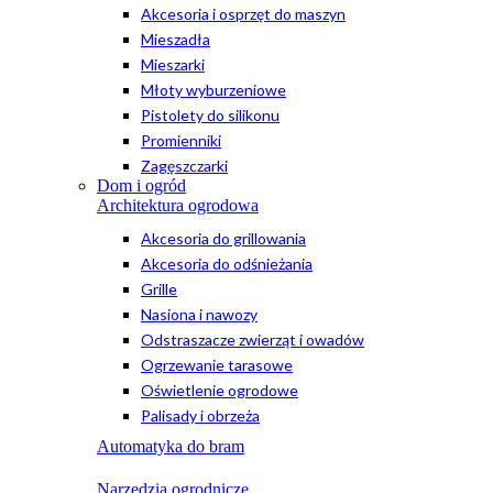
Akcesoria i osprzęt do maszyn
Mieszadła
Mieszarki
Młoty wyburzeniowe
Pistolety do silikonu
Promienniki
Zagęszczarki
Dom i ogród
Architektura ogrodowa
Akcesoria do grillowania
Akcesoria do odśnieżania
Grille
Nasiona i nawozy
Odstraszacze zwierząt i owadów
Ogrzewanie tarasowe
Oświetlenie ogrodowe
Palisady i obrzeża
Automatyka do bram
Narzędzia ogrodnicze