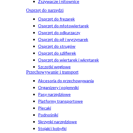
Zszywacze i nitownice
Osprzęt do narzędzi
Osprzęt do frezarek
Osprzęt do młotowiertarek
Osprzęt do odkurzaczy
Osprzęt do pił i wyrzynarek
Osprzęt do strugów
Osprzęt do szlifierek
Osprzęt do wiertarek i wkrętarek
Szczotki węglowe
Przechowywanie i transport
Akcesoria do przechowywania
Organizery i pojemniki
Pasy narzędziowe
Platformy transportowe
Plecaki
Podnośniki
Skrzynki narzędziowe
Stojaki i kobyłki