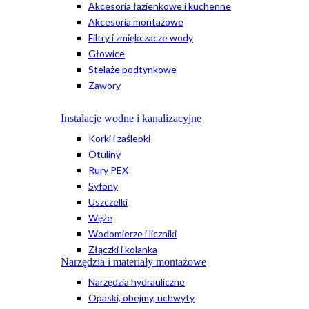
Akcesoria łazienkowe i kuchenne
Akcesoria montażowe
Filtry i zmiękczacze wody
Głowice
Stelaże podtynkowe
Zawory
Instalacje wodne i kanalizacyjne
Korki i zaślepki
Otuliny
Rury PEX
Syfony
Uszczelki
Węże
Wodomierze i liczniki
Złączki i kolanka
Narzędzia i materiały montażowe
Narzędzia hydrauliczne
Opaski, obejmy, uchwyty