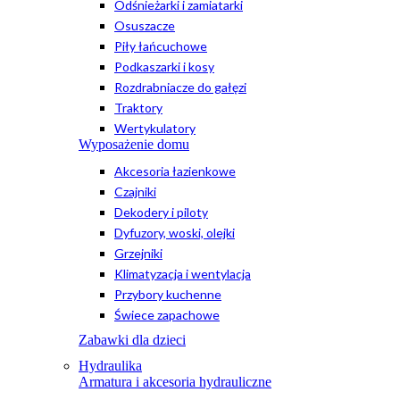
Odśnieżarki i zamiatarki
Osuszacze
Piły łańcuchowe
Podkaszarki i kosy
Rozdrabniacze do gałęzi
Traktory
Wertykulatory
Wyposażenie domu
Akcesoria łazienkowe
Czajniki
Dekodery i piloty
Dyfuzory, woski, olejki
Grzejniki
Klimatyzacja i wentylacja
Przybory kuchenne
Świece zapachowe
Zabawki dla dzieci
Hydraulika
Armatura i akcesoria hydrauliczne