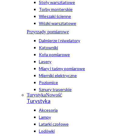
Stoły warsztatowe
Torby monterskie
Wieszaki ścienne
Wózki warsztatowe
Przyrządy pomiarowe
Dalmierze i niwelatory
Kątowniki
Koła pomiarowe
Lasery
Miary i taśmy pomiarowe
Mierniki elektryczne
Poziomice
Sznury traserskie
Turystyka
Nowość
Turystyka
Akcesoria
Lampy
Latarki czołowe
Lodówki