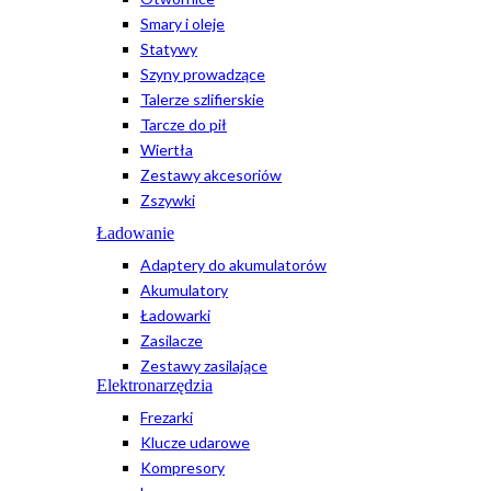
Smary i oleje
Statywy
Szyny prowadzące
Talerze szlifierskie
Tarcze do pił
Wiertła
Zestawy akcesoriów
Zszywki
Ładowanie
Adaptery do akumulatorów
Akumulatory
Ładowarki
Zasilacze
Zestawy zasilające
Elektronarzędzia
Frezarki
Klucze udarowe
Kompresory