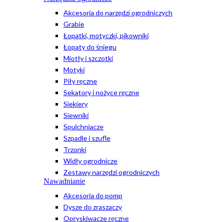
Akcesoria do narzędzi ogrodniczych
Grabie
Łopatki, motyczki, pikowniki
Łopaty do śniegu
Miotły i szczotki
Motyki
Piły ręczne
Sekatory i nożyce ręczne
Siekiery
Siewniki
Spulchniacze
Szpadle i szufle
Trzonki
Widły ogrodnicze
Zestawy narzędzi ogrodniczych
Nawadnianie
Akcesoria do pomp
Dysze do zraszaczy
Opryskiwacze ręczne