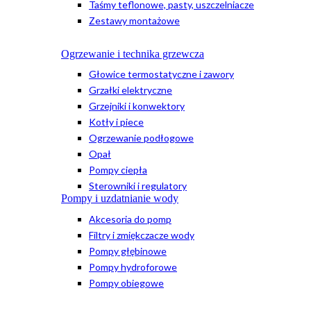
Taśmy teflonowe, pasty, uszczelniacze
Zestawy montażowe
Ogrzewanie i technika grzewcza
Głowice termostatyczne i zawory
Grzałki elektryczne
Grzejniki i konwektory
Kotły i piece
Ogrzewanie podłogowe
Opał
Pompy ciepła
Sterowniki i regulatory
Pompy i uzdatnianie wody
Akcesoria do pomp
Filtry i zmiękczacze wody
Pompy głębinowe
Pompy hydroforowe
Pompy obiegowe