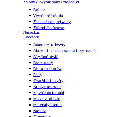
Zbiorniki, wymienniki i zasobniki
Bojlery
Wymienniki ciepła
Zasobniki ciepłej wody
Zbiorniki buforowe
Narzędzia
Akcesoria
Adaptery i uchwyty
Akcesoria do polerowania i czyszczenia
Bity i końcówki
Brzeszczoty
Dłuta do młotów
Frezy
Gwoździe i sztyfty
Kredy traserskie
Łączniki do frezarki
Markery i ołówki
Materiały ścierne
Nasadki
Otwornice