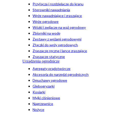
Przyłącza i rozdzielacze do kranu
Sterowniki nawadniania
Węże nawadniające i zraszające
Węże ogrodowe
Wózki i zwijacze na wąż ogrodowy
Zbiorniki na wodę
Zestawy z wężami ogrodowymi
Złączki do węży ogrodowych
Zraszacze ręczne i lance zraszające
Zraszacze statyczne
Urządzenia ogrodnicze
Agregaty prądotwórcze
Akcesoria do narzędzi ogrodniczych
Dmuchawy ogrodowe
Glebogryzarki
Kosiarki
Myjki ciśnieniowe
Nagrzewnice
Nożyce