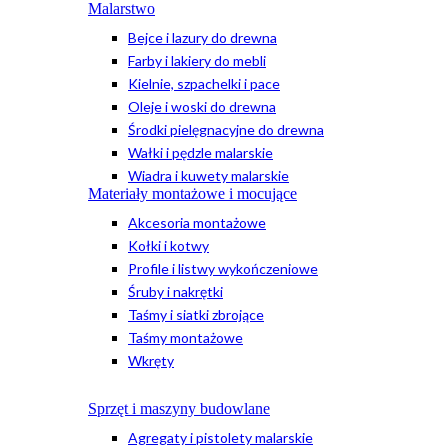
Malarstwo
Bejce i lazury do drewna
Farby i lakiery do mebli
Kielnie, szpachelki i pace
Oleje i woski do drewna
Środki pielęgnacyjne do drewna
Wałki i pędzle malarskie
Wiadra i kuwety malarskie
Materiały montażowe i mocujące
Akcesoria montażowe
Kołki i kotwy
Profile i listwy wykończeniowe
Śruby i nakrętki
Taśmy i siatki zbrojące
Taśmy montażowe
Wkręty
Sprzęt i maszyny budowlane
Agregaty i pistolety malarskie