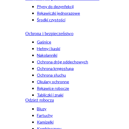
Płyny do dezynfekcji
Rękawiczki jednorazowe
Środki czystości
Ochrona i bezpieczeństwo
Gaśnice
Hełmy i kaski
Nakolanniki
Ochrona dróg oddechowych
Ochrona kręgosłupa
Ochrona słuchu
Okulary ochronne
Rękawice robocze
Tabliczki i znaki
Odzież robocza
Bluzy
Fartuchy
Kamizelki
Kombinezony