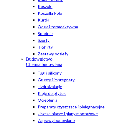
Koszule
Koszulki Polo
Kurtki
Odzież termoaktywna
Spodnie
Szorty
T-Shirty
Zestawy odzieży
Budownictwo
Chemia budowlana
Fugi i silikony
Grunty i impregnaty
Hydroizolacje
Kleje do płytek
Ocieplenia
Preparaty czyszczące i pielęgnacyjne
Uszczelniacze i piany montażowe
Zaprawy budowlane