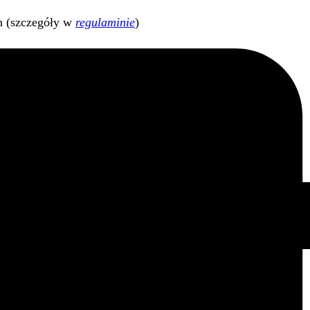
h (szczegóły w
regulaminie
)