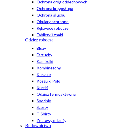
Ochrona dróg oddechowych
Ochrona kręgosłupa
Ochrona słuchu
Okulary ochronne
Rękawice robocze
Tabliczki i znaki
Odzież robocza
Bluzy
Fartuchy
Kamizelki
Kombinezony
Koszule
Koszulki Polo
Kurtki
Odzież termoaktywna
Spodnie
Szorty
T-Shirty
Zestawy odzieży
Budownictwo