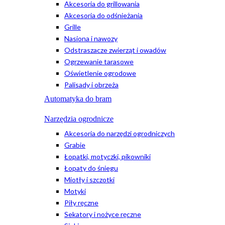
Akcesoria do grillowania
Akcesoria do odśnieżania
Grille
Nasiona i nawozy
Odstraszacze zwierząt i owadów
Ogrzewanie tarasowe
Oświetlenie ogrodowe
Palisady i obrzeża
Automatyka do bram
Narzędzia ogrodnicze
Akcesoria do narzędzi ogrodniczych
Grabie
Łopatki, motyczki, pikowniki
Łopaty do śniegu
Miotły i szczotki
Motyki
Piły ręczne
Sekatory i nożyce ręczne