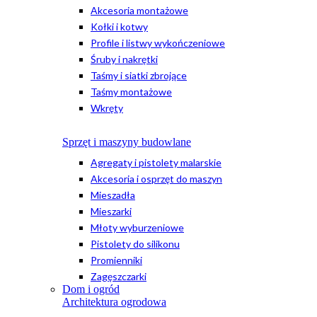
Akcesoria montażowe
Kołki i kotwy
Profile i listwy wykończeniowe
Śruby i nakrętki
Taśmy i siatki zbrojące
Taśmy montażowe
Wkręty
Sprzęt i maszyny budowlane
Agregaty i pistolety malarskie
Akcesoria i osprzęt do maszyn
Mieszadła
Mieszarki
Młoty wyburzeniowe
Pistolety do silikonu
Promienniki
Zagęszczarki
Dom i ogród
Architektura ogrodowa