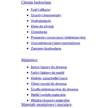
Chemia budowlana
Fugi i silikony
Grunty i impregnaty
Hydroizolacje
Kleje do płytek
Ocieplenia
Preparaty czyszczące i pielęgnacyjne
Uszczelniacze i piany montażowe
Zaprawy budowlane
Malarstwo
Bejce i lazury do drewna
Farby i lakiery do mebli
Kielnie, szpachelki i pace
Oleje i woski do drewna
Środki pielęgnacyjne do drewna
Wałki i pędzle malarskie
Wiadra i kuwety malarskie
Materiały montażowe i mocujące