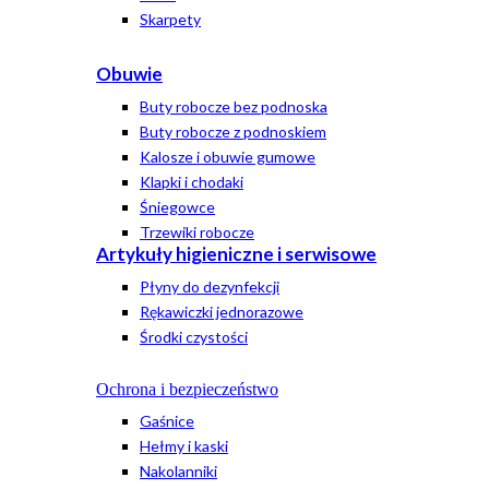
Skarpety
Obuwie
Buty robocze bez podnoska
Buty robocze z podnoskiem
Kalosze i obuwie gumowe
Klapki i chodaki
Śniegowce
Trzewiki robocze
Artykuły higieniczne i serwisowe
Płyny do dezynfekcji
Rękawiczki jednorazowe
Środki czystości
Ochrona i bezpieczeństwo
Gaśnice
Hełmy i kaski
Nakolanniki