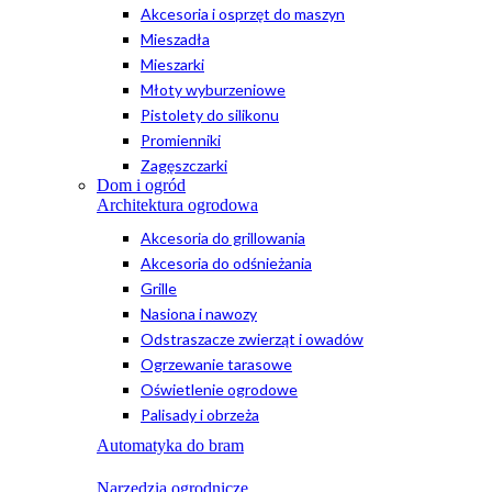
Akcesoria i osprzęt do maszyn
Mieszadła
Mieszarki
Młoty wyburzeniowe
Pistolety do silikonu
Promienniki
Zagęszczarki
Dom i ogród
Architektura ogrodowa
Akcesoria do grillowania
Akcesoria do odśnieżania
Grille
Nasiona i nawozy
Odstraszacze zwierząt i owadów
Ogrzewanie tarasowe
Oświetlenie ogrodowe
Palisady i obrzeża
Automatyka do bram
Narzędzia ogrodnicze