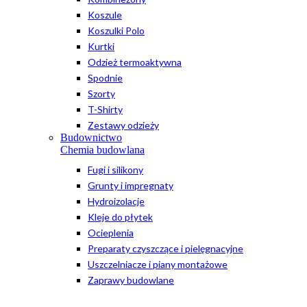
Koszule
Koszulki Polo
Kurtki
Odzież termoaktywna
Spodnie
Szorty
T-Shirty
Zestawy odzieży
Budownictwo
Chemia budowlana
Fugi i silikony
Grunty i impregnaty
Hydroizolacje
Kleje do płytek
Ocieplenia
Preparaty czyszczące i pielęgnacyjne
Uszczelniacze i piany montażowe
Zaprawy budowlane