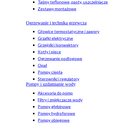
Taśmy teflonowe, pasty, uszczelniacze
Zestawy montażowe
Ogrzewanie i technika grzewcza
Głowice termostatyczne i zawory
Grzałki elektryczne
Grzejniki i konwektory
Kotły i piece
Ogrzewanie podłogowe
Opał
Pompy ciepła
Sterowniki i regulatory
Pompy i uzdatnianie wody
Akcesoria do pomp
Filtry i zmiękczacze wody
Pompy głębinowe
Pompy hydroforowe
Pompy obiegowe