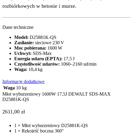
rozbiórkowych w betonie i murze.
Dane techniczne
Model:
D25881K‑QS
Zasilanie:
sieciowe 230 V
Moc pobierana:
1600 W
Uchwyt:
SDS‑Max
Energia udaru (EPTA):
17,5 J
Częstotliwość udarów:
1060–2160 ud/min
Waga:
10,4 kg
Informacje dodatkowe
Waga
10 kg
Młot wyburzeniowy 1600W 17,5J DEWALT SDS-MAX
D25881K-QS
2611,00
zł
1 × Młot wyburzeniowy D25881K‑QS
1 × Rękojeść boczna 360°