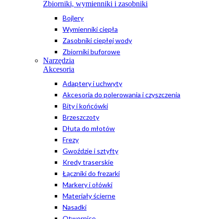
Zbiorniki, wymienniki i zasobniki
Bojlery
Wymienniki ciepła
Zasobniki ciepłej wody
Zbiorniki buforowe
Narzędzia
Akcesoria
Adaptery i uchwyty
Akcesoria do polerowania i czyszczenia
Bity i końcówki
Brzeszczoty
Dłuta do młotów
Frezy
Gwoździe i sztyfty
Kredy traserskie
Łączniki do frezarki
Markery i ołówki
Materiały ścierne
Nasadki
Otwornice