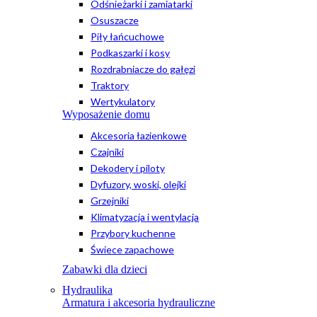
Odśnieżarki i zamiatarki
Osuszacze
Piły łańcuchowe
Podkaszarki i kosy
Rozdrabniacze do gałęzi
Traktory
Wertykulatory
Wyposażenie domu
Akcesoria łazienkowe
Czajniki
Dekodery i piloty
Dyfuzory, woski, olejki
Grzejniki
Klimatyzacja i wentylacja
Przybory kuchenne
Świece zapachowe
Zabawki dla dzieci
Hydraulika
Armatura i akcesoria hydrauliczne