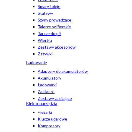
Smary i oleje
Statywy
Szyny prowadzące
Talerze szlifierskie
Tarcze do pił
Wiertła
Zestawy akcesoriów
Zszywki
Ładowanie
Adaptery do akumulatorów
Akumulatory
Ładowarki
Zasilacze
Zestawy zasilające
Elektronarzędzia
Frezarki
Klucze udarowe
Kompresory