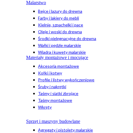
Malarstwo
Bejce i lazury do drewna
Farby i lakiery do mebli
Kielnie, szpachelki i pace
Oleje i woski do drewna
Środki pielęgnacyjne do drewna
Wałki i pędzle malarskie
Wiadra i kuwety malarskie
Materiały montażowe i mocujące
Akcesoria montażowe
Kołki i kotwy
Profile i listwy wykończeniowe
Śruby i nakrętki
Taśmy i siatki zbrojące
Taśmy montażowe
Wkręty
Sprzęt i maszyny budowlane
Agregaty i pistolety malarskie