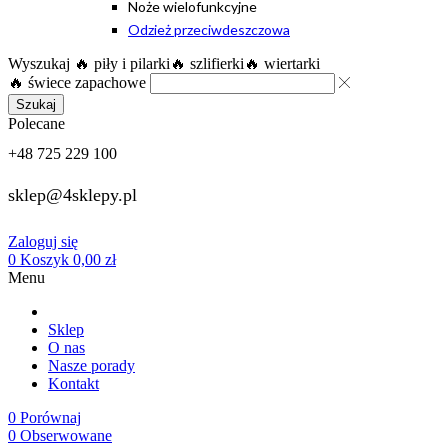
Noże wielofunkcyjne
Odzież przeciwdeszczowa
Wyszukaj
🔥 piły i pilarki
🔥 szlifierki
🔥 wiertarki
🔥 świece zapachowe
Szukaj
Polecane
+48 725 229 100
sklep@4sklepy.pl
Zaloguj się
0
Koszyk
0,00
zł
Menu
Sklep
O nas
Nasze porady
Kontakt
0
Porównaj
0
Obserwowane