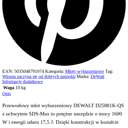
EAN:
5035048791974
Kategoria:
Młoty wyburzeniowe
Tag:
Wiosna zaczyna się od dobrych narzędzi
Marka:
DeWalt
Informacje dodatkowe
Waga
10 kg
Opis
Przewodowy młot wyburzeniowy DEWALT D25881K‑QS
z uchwytem SDS‑Max to potężne narzędzie o mocy 1600
W i energii udaru 17,5 J. Dzięki konstrukcji w kształcie