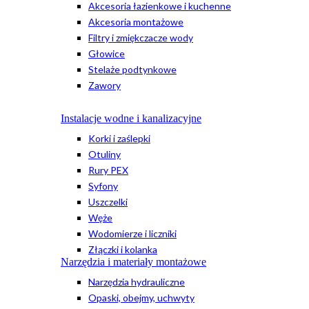
Akcesoria łazienkowe i kuchenne
Akcesoria montażowe
Filtry i zmiękczacze wody
Głowice
Stelaże podtynkowe
Zawory
Instalacje wodne i kanalizacyjne
Korki i zaślepki
Otuliny
Rury PEX
Syfony
Uszczelki
Węże
Wodomierze i liczniki
Złączki i kolanka
Narzędzia i materiały montażowe
Narzędzia hydrauliczne
Opaski, obejmy, uchwyty