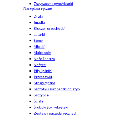
Zszywacze i gwoździarki
Narzędzia ręczne
Dłuta
Imadła
Klucze i grzechotki
Latarki
Łomy
Młotki
Multitoole
Noże i ostrza
Nożyce
Piły i pilniki
Przyssawki
Strugi ręczne
Szczotki i skrobaczki do szyb
Szczypce
Ściski
Śrubokręty i wkrętaki
Zestawy narzędzi ręcznych