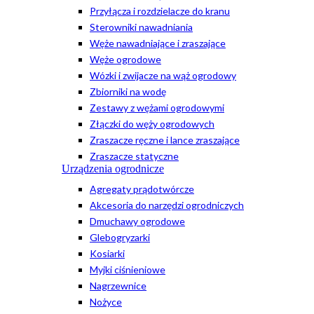
Przyłącza i rozdzielacze do kranu
Sterowniki nawadniania
Węże nawadniające i zraszające
Węże ogrodowe
Wózki i zwijacze na wąż ogrodowy
Zbiorniki na wodę
Zestawy z wężami ogrodowymi
Złączki do węży ogrodowych
Zraszacze ręczne i lance zraszające
Zraszacze statyczne
Urządzenia ogrodnicze
Agregaty prądotwórcze
Akcesoria do narzędzi ogrodniczych
Dmuchawy ogrodowe
Glebogryzarki
Kosiarki
Myjki ciśnieniowe
Nagrzewnice
Nożyce