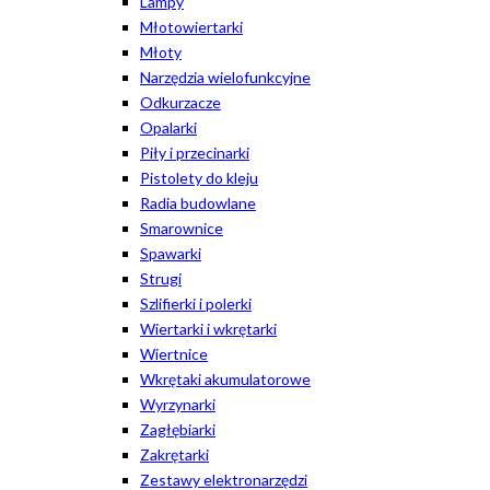
Lampy
Młotowiertarki
Młoty
Narzędzia wielofunkcyjne
Odkurzacze
Opalarki
Piły i przecinarki
Pistolety do kleju
Radia budowlane
Smarownice
Spawarki
Strugi
Szlifierki i polerki
Wiertarki i wkrętarki
Wiertnice
Wkrętaki akumulatorowe
Wyrzynarki
Zagłębiarki
Zakrętarki
Zestawy elektronarzędzi