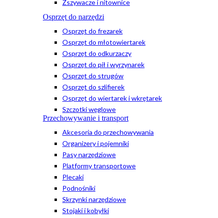
Zszywacze i nitownice
Osprzęt do narzędzi
Osprzęt do frezarek
Osprzęt do młotowiertarek
Osprzęt do odkurzaczy
Osprzęt do pił i wyrzynarek
Osprzęt do strugów
Osprzęt do szlifierek
Osprzęt do wiertarek i wkrętarek
Szczotki węglowe
Przechowywanie i transport
Akcesoria do przechowywania
Organizery i pojemniki
Pasy narzędziowe
Platformy transportowe
Plecaki
Podnośniki
Skrzynki narzędziowe
Stojaki i kobyłki