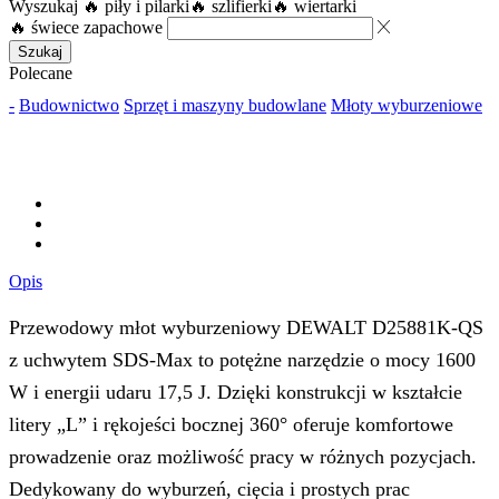
Wyszukaj
🔥 piły i pilarki
🔥 szlifierki
🔥 wiertarki
🔥 świece zapachowe
Szukaj
Polecane
-
Budownictwo
Sprzęt i maszyny budowlane
Młoty wyburzeniowe
Opis
Przewodowy młot wyburzeniowy DEWALT D25881K‑QS
z uchwytem SDS‑Max to potężne narzędzie o mocy 1600
W i energii udaru 17,5 J. Dzięki konstrukcji w kształcie
litery „L” i rękojeści bocznej 360° oferuje komfortowe
prowadzenie oraz możliwość pracy w różnych pozycjach.
Dedykowany do wyburzeń, cięcia i prostych prac