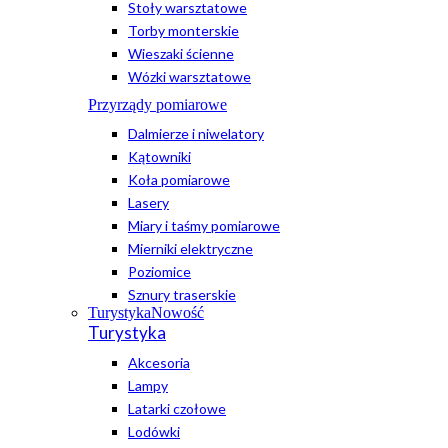
Stoły warsztatowe
Torby monterskie
Wieszaki ścienne
Wózki warsztatowe
Przyrządy pomiarowe
Dalmierze i niwelatory
Kątowniki
Koła pomiarowe
Lasery
Miary i taśmy pomiarowe
Mierniki elektryczne
Poziomice
Sznury traserskie
Turystyka
Nowość
Turystyka
Akcesoria
Lampy
Latarki czołowe
Lodówki