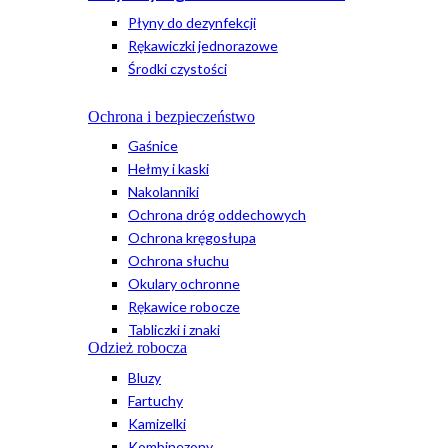
Płyny do dezynfekcji
Rękawiczki jednorazowe
Środki czystości
Ochrona i bezpieczeństwo
Gaśnice
Hełmy i kaski
Nakolanniki
Ochrona dróg oddechowych
Ochrona kręgosłupa
Ochrona słuchu
Okulary ochronne
Rękawice robocze
Tabliczki i znaki
Odzież robocza
Bluzy
Fartuchy
Kamizelki
Kombinezony