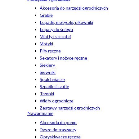
Akcesoria do narzędzi ogrodniczych
Grabie
Łopatki, motyczki, pikowniki
Łopaty do śniegu
Miotły i szczotki
Motyki
Piły ręczne
Sekatory i nożyce ręczne
Siekiery
Siewniki
Spulchniacze
Szpadle i szufle
Trzonki
Widły ogrodnicze
Zestawy narzędzi ogrodniczych
Nawadnianie
Akcesoria do pomp
Dysze do zraszaczy
Opryskiwacze ręczne