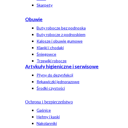
Skarpety
Obuwie
Buty robocze bez podnoska
Buty robocze z podnoskiem
Kalosze i obuwie gumowe
Klapki i chodaki
Śniegowce
Trzewiki robocze
Artykuły higieniczne i serwisowe
Płyny do dezynfekcji
Rękawiczki jednorazowe
Środki czystości
Ochrona i bezpieczeństwo
Gaśnice
Hełmy i kaski
Nakolanniki