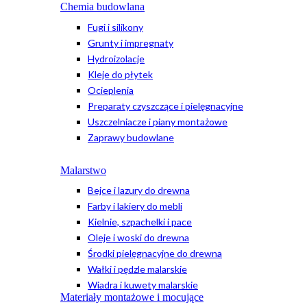
Chemia budowlana
Fugi i silikony
Grunty i impregnaty
Hydroizolacje
Kleje do płytek
Ocieplenia
Preparaty czyszczące i pielęgnacyjne
Uszczelniacze i piany montażowe
Zaprawy budowlane
Malarstwo
Bejce i lazury do drewna
Farby i lakiery do mebli
Kielnie, szpachelki i pace
Oleje i woski do drewna
Środki pielęgnacyjne do drewna
Wałki i pędzle malarskie
Wiadra i kuwety malarskie
Materiały montażowe i mocujące