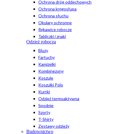
Ochrona dróg oddechowych
Ochrona kręgosłupa
Ochrona słuchu
Okulary ochronne
Rękawice robocze
Tabliczki i znaki
Odzież robocza
Bluzy
Fartuchy
Kamizelki
Kombinezony
Koszule
Koszulki Polo
Kurtki
Odzież termoaktywna
Spodnie
Szorty
T-Shirty
Zestawy odzieży
Budownictwo