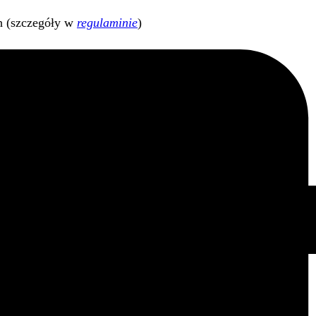
h (szczegóły w
regulaminie
)