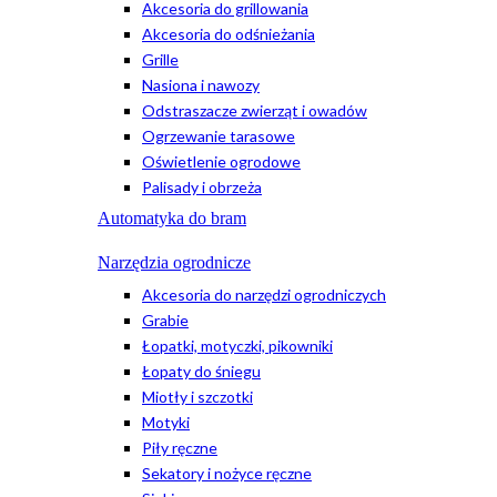
Akcesoria do grillowania
Akcesoria do odśnieżania
Grille
Nasiona i nawozy
Odstraszacze zwierząt i owadów
Ogrzewanie tarasowe
Oświetlenie ogrodowe
Palisady i obrzeża
Automatyka do bram
Narzędzia ogrodnicze
Akcesoria do narzędzi ogrodniczych
Grabie
Łopatki, motyczki, pikowniki
Łopaty do śniegu
Miotły i szczotki
Motyki
Piły ręczne
Sekatory i nożyce ręczne