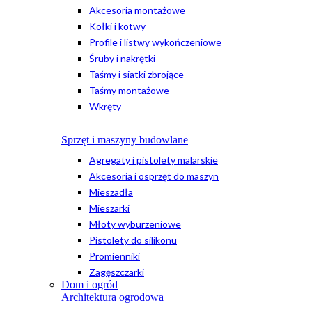
Akcesoria montażowe
Kołki i kotwy
Profile i listwy wykończeniowe
Śruby i nakrętki
Taśmy i siatki zbrojące
Taśmy montażowe
Wkręty
Sprzęt i maszyny budowlane
Agregaty i pistolety malarskie
Akcesoria i osprzęt do maszyn
Mieszadła
Mieszarki
Młoty wyburzeniowe
Pistolety do silikonu
Promienniki
Zagęszczarki
Dom i ogród
Architektura ogrodowa