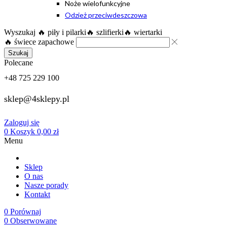
Noże wielofunkcyjne
Odzież przeciwdeszczowa
Wyszukaj
🔥 piły i pilarki
🔥 szlifierki
🔥 wiertarki
🔥 świece zapachowe
Szukaj
Polecane
+48 725 229 100
sklep@4sklepy.pl
Zaloguj się
0
Koszyk
0,00
zł
Menu
Sklep
O nas
Nasze porady
Kontakt
0
Porównaj
0
Obserwowane