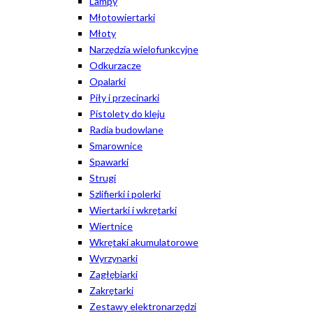
Lampy
Młotowiertarki
Młoty
Narzędzia wielofunkcyjne
Odkurzacze
Opalarki
Piły i przecinarki
Pistolety do kleju
Radia budowlane
Smarownice
Spawarki
Strugi
Szlifierki i polerki
Wiertarki i wkrętarki
Wiertnice
Wkrętaki akumulatorowe
Wyrzynarki
Zagłębiarki
Zakrętarki
Zestawy elektronarzędzi