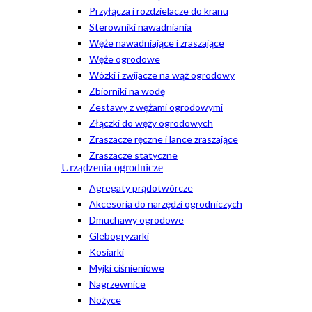
Przyłącza i rozdzielacze do kranu
Sterowniki nawadniania
Węże nawadniające i zraszające
Węże ogrodowe
Wózki i zwijacze na wąż ogrodowy
Zbiorniki na wodę
Zestawy z wężami ogrodowymi
Złączki do węży ogrodowych
Zraszacze ręczne i lance zraszające
Zraszacze statyczne
Urządzenia ogrodnicze
Agregaty prądotwórcze
Akcesoria do narzędzi ogrodniczych
Dmuchawy ogrodowe
Glebogryzarki
Kosiarki
Myjki ciśnieniowe
Nagrzewnice
Nożyce