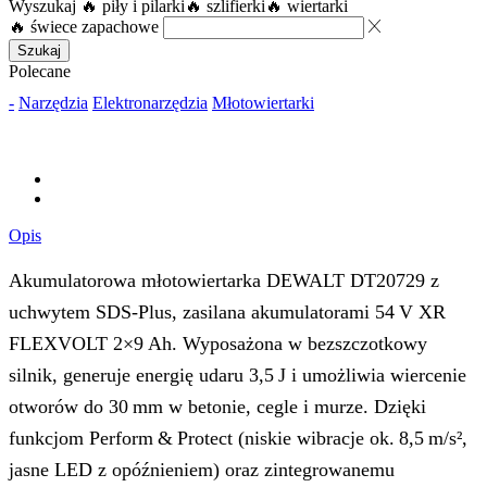
Wyszukaj
🔥 piły i pilarki
🔥 szlifierki
🔥 wiertarki
🔥 świece zapachowe
Szukaj
Polecane
-
Narzędzia
Elektronarzędzia
Młotowiertarki
Opis
Akumulatorowa młotowiertarka DEWALT DT20729 z
uchwytem SDS‑Plus, zasilana akumulatorami 54 V XR
FLEXVOLT 2×9 Ah. Wyposażona w bezszczotkowy
silnik, generuje energię udaru 3,5 J i umożliwia wiercenie
otworów do 30 mm w betonie, cegle i murze. Dzięki
funkcjom Perform & Protect (niskie wibracje ok. 8,5 m/s²,
jasne LED z opóźnieniem) oraz zintegrowanemu