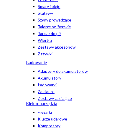
Smary i oleje
Statywy
Szyny prowadzące
Talerze szlifierskie
Tarcze do pił
Wiertła
Zestawy akcesoriów
Zszywki
Ładowanie
Adaptery do akumulatorów
Akumulatory
Ładowarki
Zasilacze
Zestawy zasilające
Elektronarzędzia
Frezarki
Klucze udarowe
Kompresory