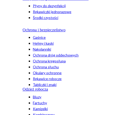
Płyny do dezynfekcji
Rękawiczki jednorazowe
Środki czystości
Ochrona i bezpieczeństwo
Gaśnice
Hełmy i kaski
Nakolanniki
Ochrona dróg oddechowych
Ochrona kręgosłupa
Ochrona słuchu
Okulary ochronne
Rękawice robocze
Tabliczki i znaki
Odzież robocza
Bluzy
Fartuchy
Kamizelki
Kombinezony