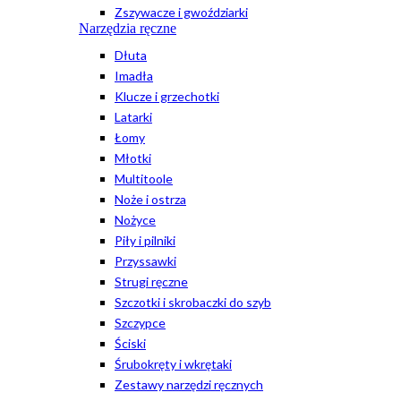
Zszywacze i gwoździarki
Narzędzia ręczne
Dłuta
Imadła
Klucze i grzechotki
Latarki
Łomy
Młotki
Multitoole
Noże i ostrza
Nożyce
Piły i pilniki
Przyssawki
Strugi ręczne
Szczotki i skrobaczki do szyb
Szczypce
Ściski
Śrubokręty i wkrętaki
Zestawy narzędzi ręcznych