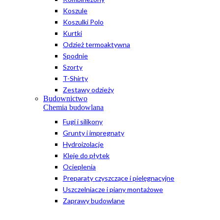
Koszule
Koszulki Polo
Kurtki
Odzież termoaktywna
Spodnie
Szorty
T-Shirty
Zestawy odzieży
Budownictwo
Chemia budowlana
Fugi i silikony
Grunty i impregnaty
Hydroizolacje
Kleje do płytek
Ocieplenia
Preparaty czyszczące i pielęgnacyjne
Uszczelniacze i piany montażowe
Zaprawy budowlane