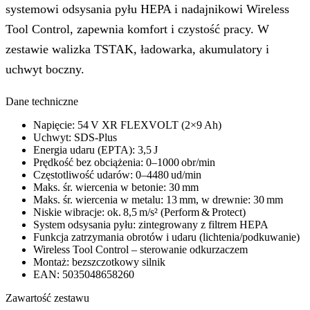
systemowi odsysania pyłu HEPA i nadajnikowi Wireless
Tool Control, zapewnia komfort i czystość pracy. W
zestawie walizka TSTAK, ładowarka, akumulatory i
uchwyt boczny.
Dane techniczne
Napięcie: 54 V XR FLEXVOLT (2×9 Ah)
Uchwyt: SDS‑Plus
Energia udaru (EPTA): 3,5 J
Prędkość bez obciążenia: 0–1000 obr/min
Częstotliwość udarów: 0–4480 ud/min
Maks. śr. wiercenia w betonie: 30 mm
Maks. śr. wiercenia w metalu: 13 mm, w drewnie: 30 mm
Niskie wibracje: ok. 8,5 m/s² (Perform & Protect)
System odsysania pyłu: zintegrowany z filtrem HEPA
Funkcja zatrzymania obrotów i udaru (lichtenia/podkuwanie)
Wireless Tool Control – sterowanie odkurzaczem
Montaż: bezszczotkowy silnik
EAN: 5035048658260
Zawartość zestawu