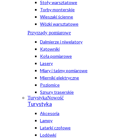
Stoły warsztatowe
Torby monterskie
Wieszaki ścienne
Wózki warsztatowe
Przyrządy pomiarowe
Dalmierze i niwelatory
Kątowniki
Koła pomiarowe
Lasery
Miary i taśmy pomiarowe
Mierniki elektryczne
Poziomice
Sznury traserskie
Turystyka
Nowość
Turystyka
Akcesoria
Lampy
Latarki czołowe
Lodówki