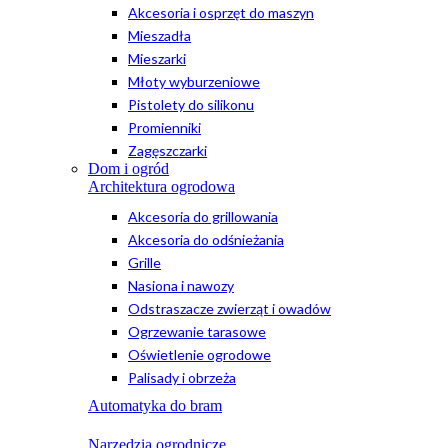
Akcesoria i osprzęt do maszyn
Mieszadła
Mieszarki
Młoty wyburzeniowe
Pistolety do silikonu
Promienniki
Zagęszczarki
Dom i ogród
Architektura ogrodowa
Akcesoria do grillowania
Akcesoria do odśnieżania
Grille
Nasiona i nawozy
Odstraszacze zwierząt i owadów
Ogrzewanie tarasowe
Oświetlenie ogrodowe
Palisady i obrzeża
Automatyka do bram
Narzędzia ogrodnicze