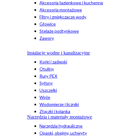
Akcesoria łazienkowe i kuchenne
Akcesoria montażowe
Filtry i zmiękczacze wody
Głowice
Stelaże podtynkowe
Zawory
Instalacje wodne i kanalizacyjne
Korki i zaślepki
Otuliny
Rury PEX
Syfony
Uszczelki
Węże
Wodomierze i liczniki
Złączki i kolanka
Narzędzia i materiały montażowe
Narzędzia hydrauliczne
Opaski, obejmy, uchwyty