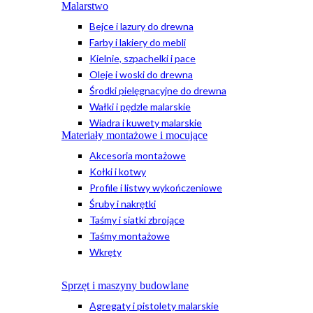
Malarstwo
Bejce i lazury do drewna
Farby i lakiery do mebli
Kielnie, szpachelki i pace
Oleje i woski do drewna
Środki pielęgnacyjne do drewna
Wałki i pędzle malarskie
Wiadra i kuwety malarskie
Materiały montażowe i mocujące
Akcesoria montażowe
Kołki i kotwy
Profile i listwy wykończeniowe
Śruby i nakrętki
Taśmy i siatki zbrojące
Taśmy montażowe
Wkręty
Sprzęt i maszyny budowlane
Agregaty i pistolety malarskie