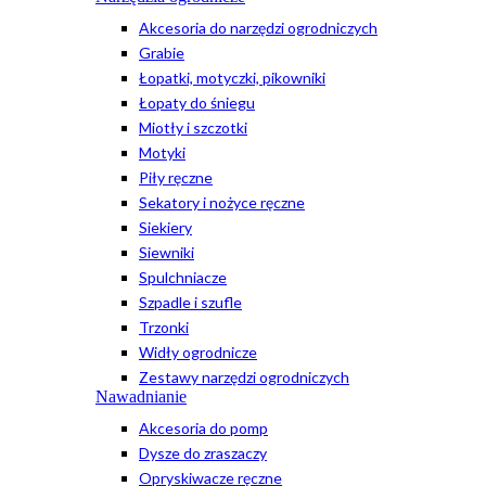
Akcesoria do narzędzi ogrodniczych
Grabie
Łopatki, motyczki, pikowniki
Łopaty do śniegu
Miotły i szczotki
Motyki
Piły ręczne
Sekatory i nożyce ręczne
Siekiery
Siewniki
Spulchniacze
Szpadle i szufle
Trzonki
Widły ogrodnicze
Zestawy narzędzi ogrodniczych
Nawadnianie
Akcesoria do pomp
Dysze do zraszaczy
Opryskiwacze ręczne