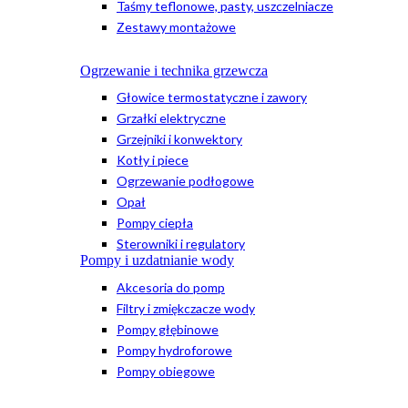
Taśmy teflonowe, pasty, uszczelniacze
Zestawy montażowe
Ogrzewanie i technika grzewcza
Głowice termostatyczne i zawory
Grzałki elektryczne
Grzejniki i konwektory
Kotły i piece
Ogrzewanie podłogowe
Opał
Pompy ciepła
Sterowniki i regulatory
Pompy i uzdatnianie wody
Akcesoria do pomp
Filtry i zmiękczacze wody
Pompy głębinowe
Pompy hydroforowe
Pompy obiegowe