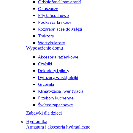
Odśnieżarki i zamiatarki
Osuszacze
Piły łańcuchowe
Podkaszarki i kosy
Rozdrabniacze do gałęzi
Traktory
Wertykulatory
Wyposażenie domu
Akcesoria łazienkowe
Czajniki
Dekodery i piloty
Dyfuzory, woski, olejki
Grzejniki
Klimatyzacja i wentylacja
Przybory kuchenne
Świece zapachowe
Zabawki dla dzieci
Hydraulika
Armatura i akcesoria hydrauliczne