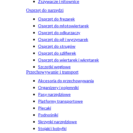
Zszywacze i nitownice
Osprzęt do narzędzi
Osprzęt do frezarek
Osprzęt do młotowiertarek
Osprzęt do odkurzaczy
Osprzęt do pił i wyrzynarek
Osprzęt do strugów
Osprzęt do szlifierek
Osprzęt do wiertarek i wkrętarek
Szczotki węglowe
Przechowywanie i transport
Akcesoria do przechowywania
Organizery i pojemniki
Pasy narzędziowe
Platformy transportowe
Plecaki
Podnośniki
Skrzynki narzędziowe
Stojaki i kobyłki