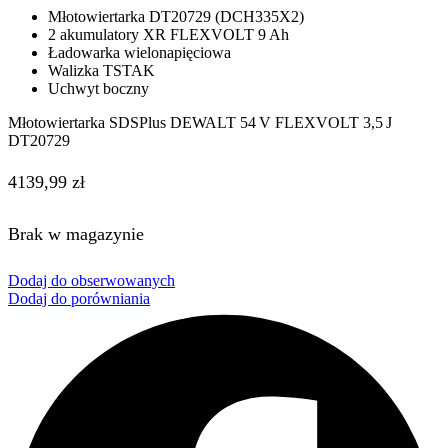
Młotowiertarka DT20729 (DCH335X2)
2 akumulatory XR FLEXVOLT 9 Ah
Ładowarka wielonapięciowa
Walizka TSTAK
Uchwyt boczny
Młotowiertarka SDSPlus DEWALT 54 V FLEXVOLT 3,5 J
DT20729
4139,99
zł
Brak w magazynie
Dodaj do obserwowanych
Dodaj do porówniania