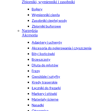
Zbiorniki, wymienniki i zasobniki
Bojlery
Wymienniki ciepła
Zasobniki ciepłej wody
Zbiorniki buforowe
Narzędzia
Akcesoria
Adaptery i uchwyty
Akcesoria do polerowania i czyszczenia
Bity i końcówki
Brzeszczoty
Dłuta do młotów
Frezy
Gwoździe i sztyfty
Kredy traserskie
Łączniki do frezarki
Markery i ołówki
Materiały ścierne
Nasadki
Otwornice