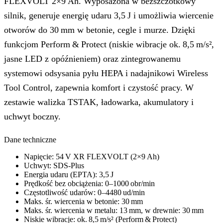
FLEXVOLT 2×9 Ah. Wyposażona w bezszczotkowy
silnik, generuje energię udaru 3,5 J i umożliwia wiercenie
otworów do 30 mm w betonie, cegle i murze. Dzięki
funkcjom Perform & Protect (niskie wibracje ok. 8,5 m/s²,
jasne LED z opóźnieniem) oraz zintegrowanemu
systemowi odsysania pyłu HEPA i nadajnikowi Wireless
Tool Control, zapewnia komfort i czystość pracy. W
zestawie walizka TSTAK, ładowarka, akumulatory i
uchwyt boczny.
Dane techniczne
Napięcie: 54 V XR FLEXVOLT (2×9 Ah)
Uchwyt: SDS‑Plus
Energia udaru (EPTA): 3,5 J
Prędkość bez obciążenia: 0–1000 obr/min
Częstotliwość udarów: 0–4480 ud/min
Maks. śr. wiercenia w betonie: 30 mm
Maks. śr. wiercenia w metalu: 13 mm, w drewnie: 30 mm
Niskie wibracje: ok. 8,5 m/s² (Perform & Protect)