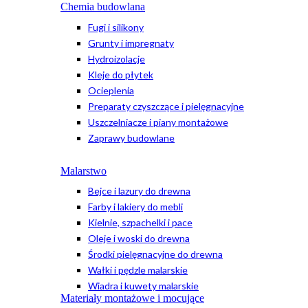
Chemia budowlana
Fugi i silikony
Grunty i impregnaty
Hydroizolacje
Kleje do płytek
Ocieplenia
Preparaty czyszczące i pielęgnacyjne
Uszczelniacze i piany montażowe
Zaprawy budowlane
Malarstwo
Bejce i lazury do drewna
Farby i lakiery do mebli
Kielnie, szpachelki i pace
Oleje i woski do drewna
Środki pielęgnacyjne do drewna
Wałki i pędzle malarskie
Wiadra i kuwety malarskie
Materiały montażowe i mocujące