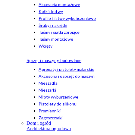
Akcesoria montażowe
Kołki i kotwy
Profile i listwy wykończeniowe
Śruby i nakrętki
Taśmy i siatki zbrojące
Taśmy montażowe
Wkręty
Sprzęt i maszyny budowlane
Agregaty i pistolety malarskie
Akcesoria i osprzęt do maszyn
Mieszadła
Mieszarki
Młoty wyburzeniowe
Pistolety do silikonu
Promienniki
Zagęszczarki
Dom i ogród
Architektura ogrodowa