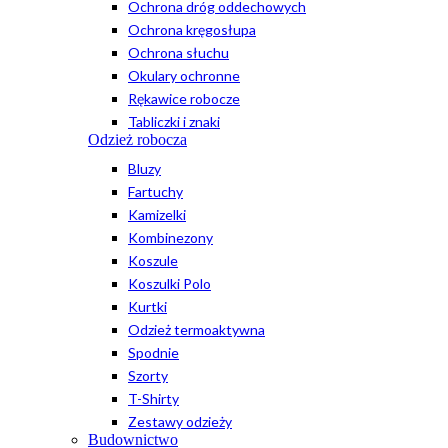
Ochrona dróg oddechowych
Ochrona kręgosłupa
Ochrona słuchu
Okulary ochronne
Rękawice robocze
Tabliczki i znaki
Odzież robocza
Bluzy
Fartuchy
Kamizelki
Kombinezony
Koszule
Koszulki Polo
Kurtki
Odzież termoaktywna
Spodnie
Szorty
T-Shirty
Zestawy odzieży
Budownictwo