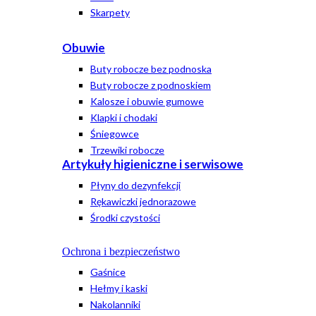
Skarpety
Obuwie
Buty robocze bez podnoska
Buty robocze z podnoskiem
Kalosze i obuwie gumowe
Klapki i chodaki
Śniegowce
Trzewiki robocze
Artykuły higieniczne i serwisowe
Płyny do dezynfekcji
Rękawiczki jednorazowe
Środki czystości
Ochrona i bezpieczeństwo
Gaśnice
Hełmy i kaski
Nakolanniki