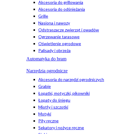
Akcesoria do grillowania
Akcesoria do odśnieżania
Grille
Nasiona i nawozy
Odstraszacze zwierząt i owadów
Ogrzewanie tarasowe
Oświetlenie ogrodowe
Palisady i obrzeża
Automatyka do bram
Narzędzia ogrodnicze
Akcesoria do narzędzi ogrodniczych
Grabie
Łopatki, motyczki, pikowniki
Łopaty do śniegu
Miotły i szczotki
Motyki
Piły ręczne
Sekatory i nożyce ręczne