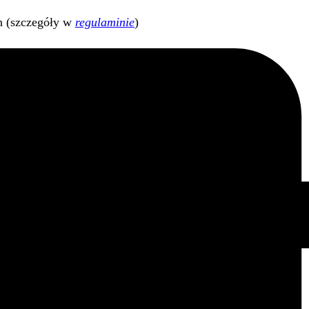
h (szczegóły w
regulaminie
)