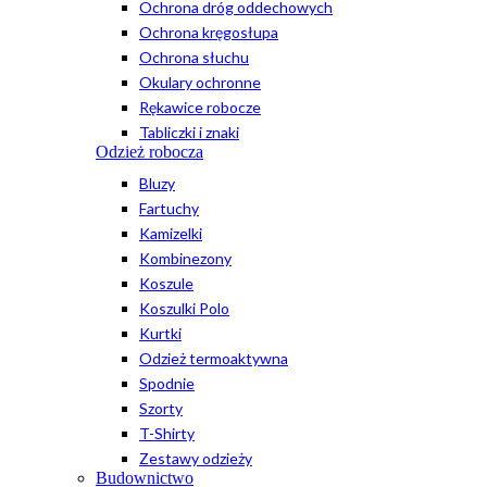
Ochrona dróg oddechowych
Ochrona kręgosłupa
Ochrona słuchu
Okulary ochronne
Rękawice robocze
Tabliczki i znaki
Odzież robocza
Bluzy
Fartuchy
Kamizelki
Kombinezony
Koszule
Koszulki Polo
Kurtki
Odzież termoaktywna
Spodnie
Szorty
T-Shirty
Zestawy odzieży
Budownictwo