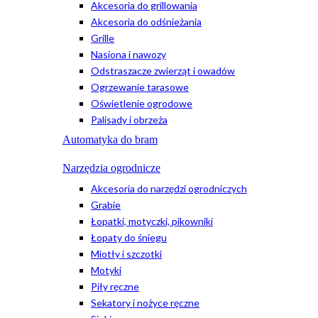
Akcesoria do grillowania
Akcesoria do odśnieżania
Grille
Nasiona i nawozy
Odstraszacze zwierząt i owadów
Ogrzewanie tarasowe
Oświetlenie ogrodowe
Palisady i obrzeża
Automatyka do bram
Narzędzia ogrodnicze
Akcesoria do narzędzi ogrodniczych
Grabie
Łopatki, motyczki, pikowniki
Łopaty do śniegu
Miotły i szczotki
Motyki
Piły ręczne
Sekatory i nożyce ręczne