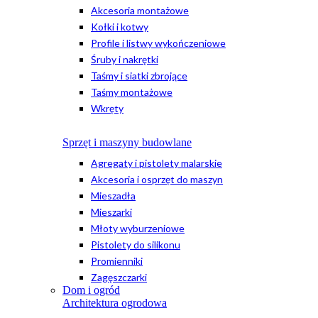
Akcesoria montażowe
Kołki i kotwy
Profile i listwy wykończeniowe
Śruby i nakrętki
Taśmy i siatki zbrojące
Taśmy montażowe
Wkręty
Sprzęt i maszyny budowlane
Agregaty i pistolety malarskie
Akcesoria i osprzęt do maszyn
Mieszadła
Mieszarki
Młoty wyburzeniowe
Pistolety do silikonu
Promienniki
Zagęszczarki
Dom i ogród
Architektura ogrodowa