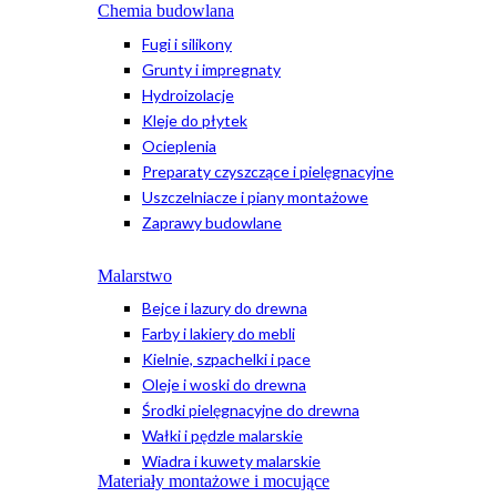
Chemia budowlana
Fugi i silikony
Grunty i impregnaty
Hydroizolacje
Kleje do płytek
Ocieplenia
Preparaty czyszczące i pielęgnacyjne
Uszczelniacze i piany montażowe
Zaprawy budowlane
Malarstwo
Bejce i lazury do drewna
Farby i lakiery do mebli
Kielnie, szpachelki i pace
Oleje i woski do drewna
Środki pielęgnacyjne do drewna
Wałki i pędzle malarskie
Wiadra i kuwety malarskie
Materiały montażowe i mocujące