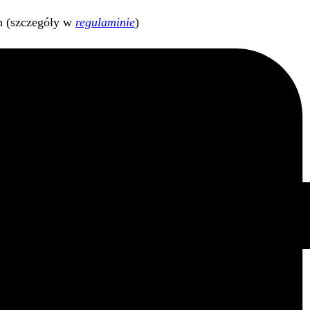
h (szczegóły w
regulaminie
)