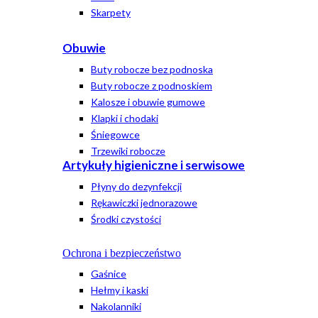
Skarpety
Obuwie
Buty robocze bez podnoska
Buty robocze z podnoskiem
Kalosze i obuwie gumowe
Klapki i chodaki
Śniegowce
Trzewiki robocze
Artykuły higieniczne i serwisowe
Płyny do dezynfekcji
Rękawiczki jednorazowe
Środki czystości
Ochrona i bezpieczeństwo
Gaśnice
Hełmy i kaski
Nakolanniki