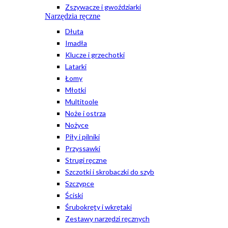
Zszywacze i gwoździarki
Narzędzia ręczne
Dłuta
Imadła
Klucze i grzechotki
Latarki
Łomy
Młotki
Multitoole
Noże i ostrza
Nożyce
Piły i pilniki
Przyssawki
Strugi ręczne
Szczotki i skrobaczki do szyb
Szczypce
Ściski
Śrubokręty i wkrętaki
Zestawy narzędzi ręcznych