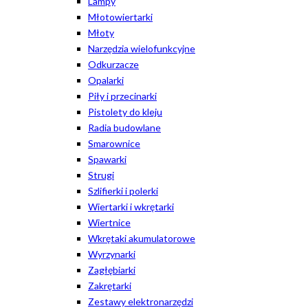
Lampy
Młotowiertarki
Młoty
Narzędzia wielofunkcyjne
Odkurzacze
Opalarki
Piły i przecinarki
Pistolety do kleju
Radia budowlane
Smarownice
Spawarki
Strugi
Szlifierki i polerki
Wiertarki i wkrętarki
Wiertnice
Wkrętaki akumulatorowe
Wyrzynarki
Zagłębiarki
Zakrętarki
Zestawy elektronarzędzi