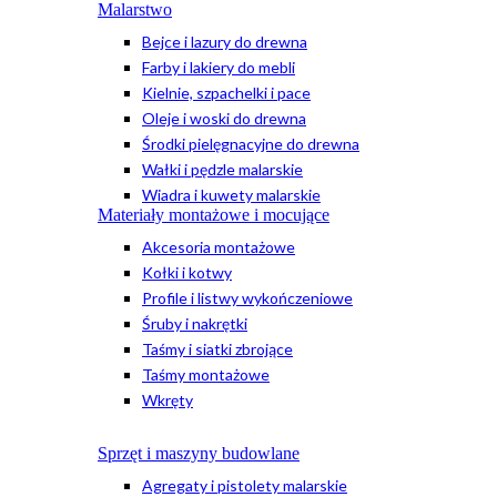
Malarstwo
Bejce i lazury do drewna
Farby i lakiery do mebli
Kielnie, szpachelki i pace
Oleje i woski do drewna
Środki pielęgnacyjne do drewna
Wałki i pędzle malarskie
Wiadra i kuwety malarskie
Materiały montażowe i mocujące
Akcesoria montażowe
Kołki i kotwy
Profile i listwy wykończeniowe
Śruby i nakrętki
Taśmy i siatki zbrojące
Taśmy montażowe
Wkręty
Sprzęt i maszyny budowlane
Agregaty i pistolety malarskie