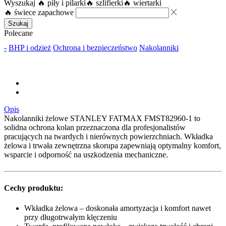
Wyszukaj
🔥 piły i pilarki
🔥 szlifierki
🔥 wiertarki
🔥 świece zapachowe
Szukaj
Polecane
-
BHP i odzież
Ochrona i bezpieczeństwo
Nakolanniki
Opis
Nakolanniki żelowe STANLEY FATMAX FMST82960-1 to
solidna ochrona kolan przeznaczona dla profesjonalistów
pracujących na twardych i nierównych powierzchniach. Wkładka
żelowa i trwała zewnętrzna skorupa zapewniają optymalny komfort,
wsparcie i odporność na uszkodzenia mechaniczne.
Cechy produktu:
Wkładka żelowa – doskonała amortyzacja i komfort nawet
przy długotrwałym klęczeniu