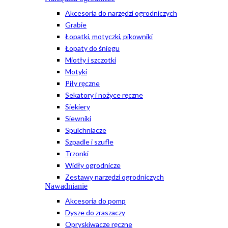
Akcesoria do narzędzi ogrodniczych
Grabie
Łopatki, motyczki, pikowniki
Łopaty do śniegu
Miotły i szczotki
Motyki
Piły ręczne
Sekatory i nożyce ręczne
Siekiery
Siewniki
Spulchniacze
Szpadle i szufle
Trzonki
Widły ogrodnicze
Zestawy narzędzi ogrodniczych
Nawadnianie
Akcesoria do pomp
Dysze do zraszaczy
Opryskiwacze ręczne