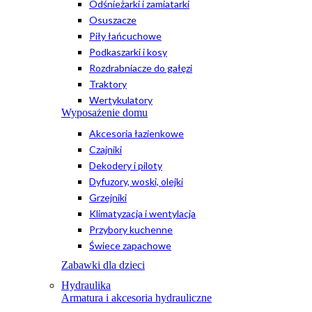
Odśnieżarki i zamiatarki
Osuszacze
Piły łańcuchowe
Podkaszarki i kosy
Rozdrabniacze do gałęzi
Traktory
Wertykulatory
Wyposażenie domu
Akcesoria łazienkowe
Czajniki
Dekodery i piloty
Dyfuzory, woski, olejki
Grzejniki
Klimatyzacja i wentylacja
Przybory kuchenne
Świece zapachowe
Zabawki dla dzieci
Hydraulika
Armatura i akcesoria hydrauliczne