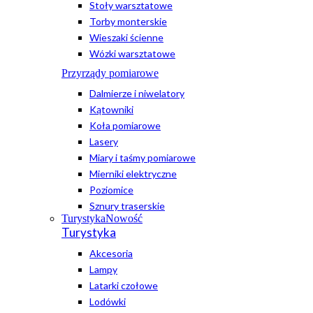
Stoły warsztatowe
Torby monterskie
Wieszaki ścienne
Wózki warsztatowe
Przyrządy pomiarowe
Dalmierze i niwelatory
Kątowniki
Koła pomiarowe
Lasery
Miary i taśmy pomiarowe
Mierniki elektryczne
Poziomice
Sznury traserskie
Turystyka
Nowość
Turystyka
Akcesoria
Lampy
Latarki czołowe
Lodówki