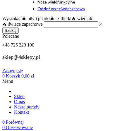
Noże wielofunkcyjne
Odzież przeciwdeszczowa
Wyszukaj
🔥 piły i pilarki
🔥 szlifierki
🔥 wiertarki
🔥 świece zapachowe
Szukaj
Polecane
+48 725 229 100
sklep@4sklepy.pl
Zaloguj się
0
Koszyk
0,00
zł
Menu
Sklep
O nas
Nasze porady
Kontakt
0
Porównaj
0
Obserwowane