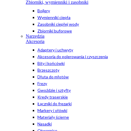
Zbiorniki, wymienniki i zasobniki
Bojlery
Wymienniki ciepła
Zasobniki ciepłej wody
Zbiorniki buforowe
Narzędzia
Akcesoria
Adaptery i uchwyty
Akcesoria do polerowania i czyszczenia
Bity i końcówki
Brzeszczoty
Dłuta do młotów
Frezy
Gwoździe i sztyfty
Kredy traserskie
Łączniki do frezarki
Markery i ołówki
Materiały ścierne
Nasadki
Otwornice