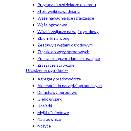
Przyłącza i rozdzielacze do kranu
Sterowniki nawadniania
Węże nawadniające i zraszające
Węże ogrodowe
Wózki i zwijacze na wąż ogrodowy
Zbiorniki na wodę
Zestawy z wężami ogrodowymi
Złączki do węży ogrodowych
Zraszacze ręczne i lance zraszające
Zraszacze statyczne
Urządzenia ogrodnicze
Agregaty prądotwórcze
Akcesoria do narzędzi ogrodniczych
Dmuchawy ogrodowe
Glebogryzarki
Kosiarki
Myjki ciśnieniowe
Nagrzewnice
Nożyce