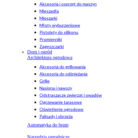
Akcesoria i osprzęt do maszyn
Mieszadła
Mieszarki
Młoty wyburzeniowe
Pistolety do silikonu
Promienniki
Zagęszczarki
Dom i ogród
Architektura ogrodowa
Akcesoria do grillowania
Akcesoria do odśnieżania
Grille
Nasiona i nawozy
Odstraszacze zwierząt i owadów
Ogrzewanie tarasowe
Oświetlenie ogrodowe
Palisady i obrzeża
Automatyka do bram
Narzędzia ogrodnicze