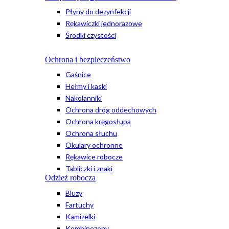
Płyny do dezynfekcji
Rękawiczki jednorazowe
Środki czystości
Ochrona i bezpieczeństwo
Gaśnice
Hełmy i kaski
Nakolanniki
Ochrona dróg oddechowych
Ochrona kręgosłupa
Ochrona słuchu
Okulary ochronne
Rękawice robocze
Tabliczki i znaki
Odzież robocza
Bluzy
Fartuchy
Kamizelki
Kombinezony