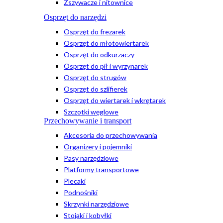
Zszywacze i nitownice
Osprzęt do narzędzi
Osprzęt do frezarek
Osprzęt do młotowiertarek
Osprzęt do odkurzaczy
Osprzęt do pił i wyrzynarek
Osprzęt do strugów
Osprzęt do szlifierek
Osprzęt do wiertarek i wkrętarek
Szczotki węglowe
Przechowywanie i transport
Akcesoria do przechowywania
Organizery i pojemniki
Pasy narzędziowe
Platformy transportowe
Plecaki
Podnośniki
Skrzynki narzędziowe
Stojaki i kobyłki