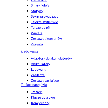
Smary i oleje
Statywy
Szyny prowadzące
Talerze szlifierskie
Tarcze do pił
Wiertła
Zestawy akcesoriów
Zszywki
Ładowanie
Adaptery do akumulatorów
Akumulatory
Ładowarki
Zasilacze
Zestawy zasilające
Elektronarzędzia
Frezarki
Klucze udarowe
Kompresory