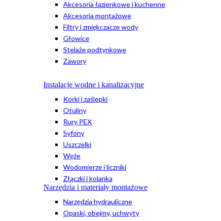
Akcesoria łazienkowe i kuchenne
Akcesoria montażowe
Filtry i zmiękczacze wody
Głowice
Stelaże podtynkowe
Zawory
Instalacje wodne i kanalizacyjne
Korki i zaślepki
Otuliny
Rury PEX
Syfony
Uszczelki
Węże
Wodomierze i liczniki
Złączki i kolanka
Narzędzia i materiały montażowe
Narzędzia hydrauliczne
Opaski, obejmy, uchwyty