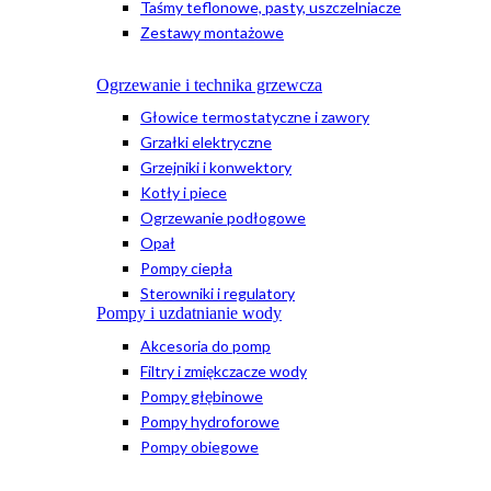
Taśmy teflonowe, pasty, uszczelniacze
Zestawy montażowe
Ogrzewanie i technika grzewcza
Głowice termostatyczne i zawory
Grzałki elektryczne
Grzejniki i konwektory
Kotły i piece
Ogrzewanie podłogowe
Opał
Pompy ciepła
Sterowniki i regulatory
Pompy i uzdatnianie wody
Akcesoria do pomp
Filtry i zmiękczacze wody
Pompy głębinowe
Pompy hydroforowe
Pompy obiegowe