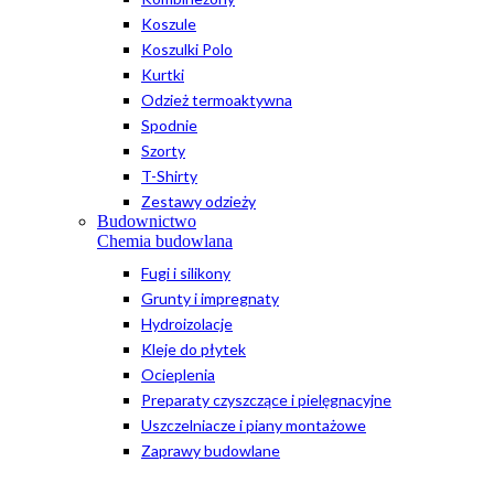
Koszule
Koszulki Polo
Kurtki
Odzież termoaktywna
Spodnie
Szorty
T-Shirty
Zestawy odzieży
Budownictwo
Chemia budowlana
Fugi i silikony
Grunty i impregnaty
Hydroizolacje
Kleje do płytek
Ocieplenia
Preparaty czyszczące i pielęgnacyjne
Uszczelniacze i piany montażowe
Zaprawy budowlane