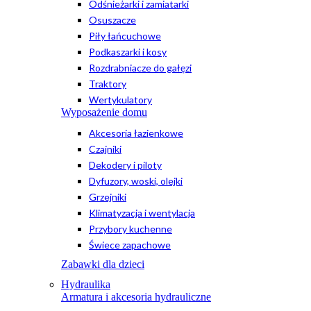
Odśnieżarki i zamiatarki
Osuszacze
Piły łańcuchowe
Podkaszarki i kosy
Rozdrabniacze do gałęzi
Traktory
Wertykulatory
Wyposażenie domu
Akcesoria łazienkowe
Czajniki
Dekodery i piloty
Dyfuzory, woski, olejki
Grzejniki
Klimatyzacja i wentylacja
Przybory kuchenne
Świece zapachowe
Zabawki dla dzieci
Hydraulika
Armatura i akcesoria hydrauliczne