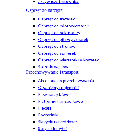
Zszywacze i nitownice
Osprzęt do narzędzi
Osprzęt do frezarek
Osprzęt do młotowiertarek
Osprzęt do odkurzaczy
Osprzęt do pił i wyrzynarek
Osprzęt do strugów
Osprzęt do szlifierek
Osprzęt do wiertarek i wkrętarek
Szczotki węglowe
Przechowywanie i transport
Akcesoria do przechowywania
Organizery i pojemniki
Pasy narzędziowe
Platformy transportowe
Plecaki
Podnośniki
Skrzynki narzędziowe
Stojaki i kobyłki