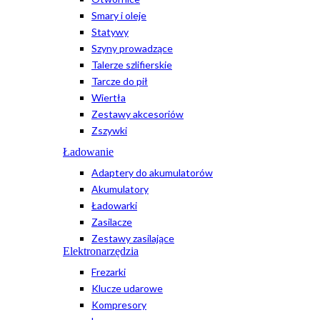
Smary i oleje
Statywy
Szyny prowadzące
Talerze szlifierskie
Tarcze do pił
Wiertła
Zestawy akcesoriów
Zszywki
Ładowanie
Adaptery do akumulatorów
Akumulatory
Ładowarki
Zasilacze
Zestawy zasilające
Elektronarzędzia
Frezarki
Klucze udarowe
Kompresory