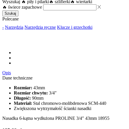
Wyszukaj
🔥 piły i pilarki
🔥 szlifierki
🔥 wiertarki
🔥 świece zapachowe
Szukaj
Polecane
-
Narzędzia
Narzędzia ręczne
Klucze i grzechotki
Opis
Dane techniczne
Rozmiar:
43mm
Rozmiar chwytu:
3/4″
Długość:
90mm
Materiał:
Stal chromowo-molibdenowa SCM-440
Zwiększona wytrzymałość ścianki nasadki
Nasadka 6-kątna wydłużona PROLINE 3/4″ 43mm 18955