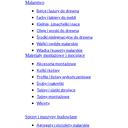
Malarstwo
Bejce i lazury do drewna
Farby i lakiery do mebli
Kielnie, szpachelki i pace
Oleje i woski do drewna
Środki pielęgnacyjne do drewna
Wałki i pędzle malarskie
Wiadra i kuwety malarskie
Materiały montażowe i mocujące
Akcesoria montażowe
Kołki i kotwy
Profile i listwy wykończeniowe
Śruby i nakrętki
Taśmy i siatki zbrojące
Taśmy montażowe
Wkręty
Sprzęt i maszyny budowlane
Agregaty i pistolety malarskie