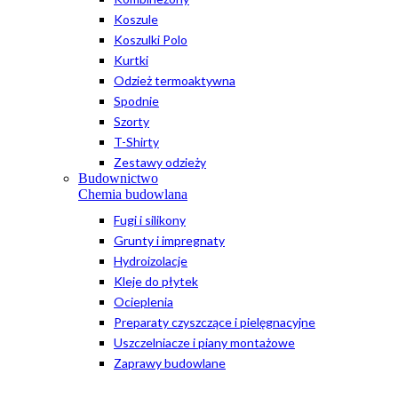
Koszule
Koszulki Polo
Kurtki
Odzież termoaktywna
Spodnie
Szorty
T-Shirty
Zestawy odzieży
Budownictwo
Chemia budowlana
Fugi i silikony
Grunty i impregnaty
Hydroizolacje
Kleje do płytek
Ocieplenia
Preparaty czyszczące i pielęgnacyjne
Uszczelniacze i piany montażowe
Zaprawy budowlane