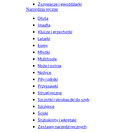
Zszywacze i gwoździarki
Narzędzia ręczne
Dłuta
Imadła
Klucze i grzechotki
Latarki
Łomy
Młotki
Multitoole
Noże i ostrza
Nożyce
Piły i pilniki
Przyssawki
Strugi ręczne
Szczotki i skrobaczki do szyb
Szczypce
Ściski
Śrubokręty i wkrętaki
Zestawy narzędzi ręcznych