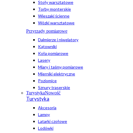
Stoły warsztatowe
Torby monterskie
Wieszaki ścienne
Wózki warsztatowe
Przyrządy pomiarowe
Dalmierze i niwelatory
Kątowniki
Koła pomiarowe
Lasery
Miary i taśmy pomiarowe
Mierniki elektryczne
Poziomice
Sznury traserskie
Turystyka
Nowość
Turystyka
Akcesoria
Lampy
Latarki czołowe
Lodówki