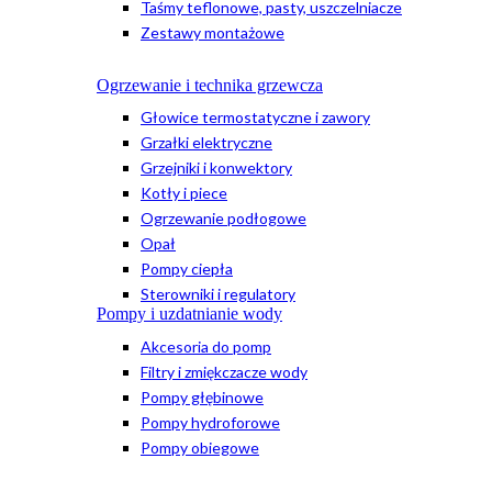
Taśmy teflonowe, pasty, uszczelniacze
Zestawy montażowe
Ogrzewanie i technika grzewcza
Głowice termostatyczne i zawory
Grzałki elektryczne
Grzejniki i konwektory
Kotły i piece
Ogrzewanie podłogowe
Opał
Pompy ciepła
Sterowniki i regulatory
Pompy i uzdatnianie wody
Akcesoria do pomp
Filtry i zmiękczacze wody
Pompy głębinowe
Pompy hydroforowe
Pompy obiegowe