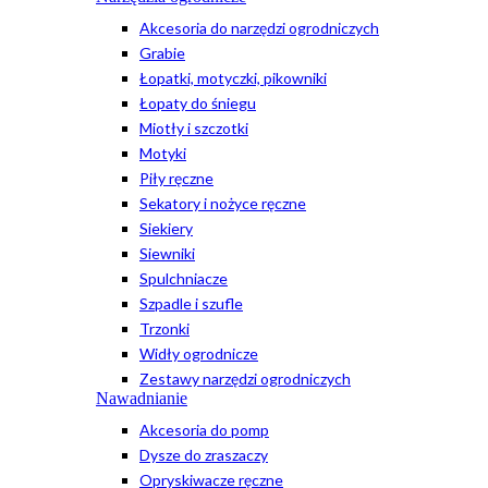
Akcesoria do narzędzi ogrodniczych
Grabie
Łopatki, motyczki, pikowniki
Łopaty do śniegu
Miotły i szczotki
Motyki
Piły ręczne
Sekatory i nożyce ręczne
Siekiery
Siewniki
Spulchniacze
Szpadle i szufle
Trzonki
Widły ogrodnicze
Zestawy narzędzi ogrodniczych
Nawadnianie
Akcesoria do pomp
Dysze do zraszaczy
Opryskiwacze ręczne