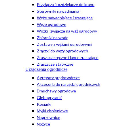
Przyłącza i rozdzielacze do kranu
Sterowniki nawadniania
Węże nawadniające i zraszające
Węże ogrodowe
Wózki i zwijacze na wąż ogrodowy
Zbiorniki na wodę
Zestawy z wężami ogrodowymi
Złączki do węży ogrodowych
Zraszacze ręczne i lance zraszające
Zraszacze statyczne
Urządzenia ogrodnicze
Agregaty prądotwórcze
Akcesoria do narzędzi ogrodniczych
Dmuchawy ogrodowe
Glebogryzarki
Kosiarki
Myjki ciśnieniowe
Nagrzewnice
Nożyce