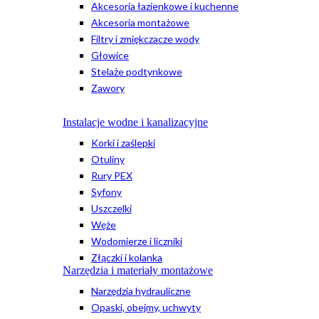
Akcesoria łazienkowe i kuchenne
Akcesoria montażowe
Filtry i zmiękczacze wody
Głowice
Stelaże podtynkowe
Zawory
Instalacje wodne i kanalizacyjne
Korki i zaślepki
Otuliny
Rury PEX
Syfony
Uszczelki
Węże
Wodomierze i liczniki
Złączki i kolanka
Narzędzia i materiały montażowe
Narzędzia hydrauliczne
Opaski, obejmy, uchwyty