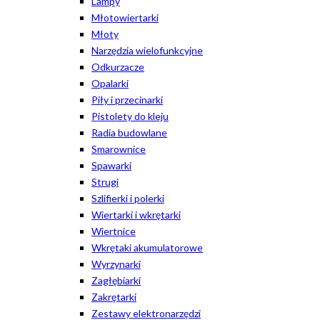
Lampy
Młotowiertarki
Młoty
Narzędzia wielofunkcyjne
Odkurzacze
Opalarki
Piły i przecinarki
Pistolety do kleju
Radia budowlane
Smarownice
Spawarki
Strugi
Szlifierki i polerki
Wiertarki i wkrętarki
Wiertnice
Wkrętaki akumulatorowe
Wyrzynarki
Zagłębiarki
Zakrętarki
Zestawy elektronarzędzi