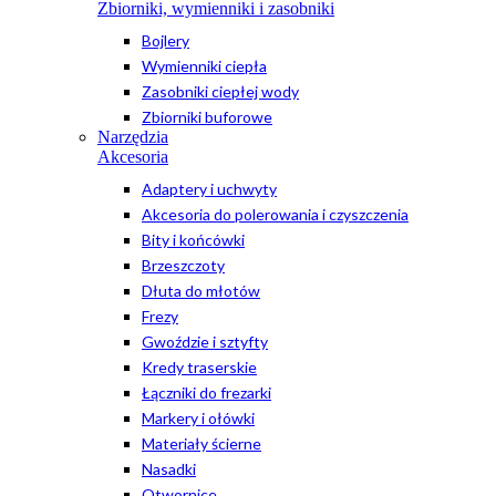
Zbiorniki, wymienniki i zasobniki
Bojlery
Wymienniki ciepła
Zasobniki ciepłej wody
Zbiorniki buforowe
Narzędzia
Akcesoria
Adaptery i uchwyty
Akcesoria do polerowania i czyszczenia
Bity i końcówki
Brzeszczoty
Dłuta do młotów
Frezy
Gwoździe i sztyfty
Kredy traserskie
Łączniki do frezarki
Markery i ołówki
Materiały ścierne
Nasadki
Otwornice