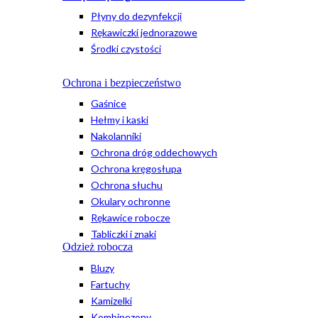
Płyny do dezynfekcji
Rękawiczki jednorazowe
Środki czystości
Ochrona i bezpieczeństwo
Gaśnice
Hełmy i kaski
Nakolanniki
Ochrona dróg oddechowych
Ochrona kręgosłupa
Ochrona słuchu
Okulary ochronne
Rękawice robocze
Tabliczki i znaki
Odzież robocza
Bluzy
Fartuchy
Kamizelki
Kombinezony