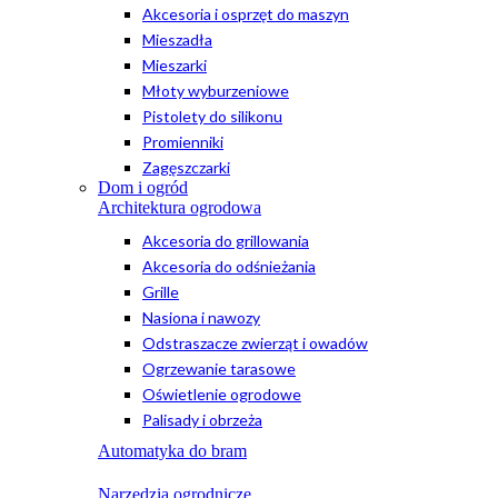
Akcesoria i osprzęt do maszyn
Mieszadła
Mieszarki
Młoty wyburzeniowe
Pistolety do silikonu
Promienniki
Zagęszczarki
Dom i ogród
Architektura ogrodowa
Akcesoria do grillowania
Akcesoria do odśnieżania
Grille
Nasiona i nawozy
Odstraszacze zwierząt i owadów
Ogrzewanie tarasowe
Oświetlenie ogrodowe
Palisady i obrzeża
Automatyka do bram
Narzędzia ogrodnicze