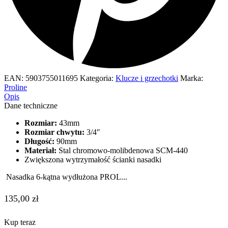
EAN:
5903755011695
Kategoria:
Klucze i grzechotki
Marka:
Proline
Opis
Dane techniczne
Rozmiar:
43mm
Rozmiar chwytu:
3/4″
Długość:
90mm
Materiał:
Stal chromowo-molibdenowa SCM-440
Zwiększona wytrzymałość ścianki nasadki
Nasadka 6-kątna wydłużona PROL...
135,00
zł
Kup teraz