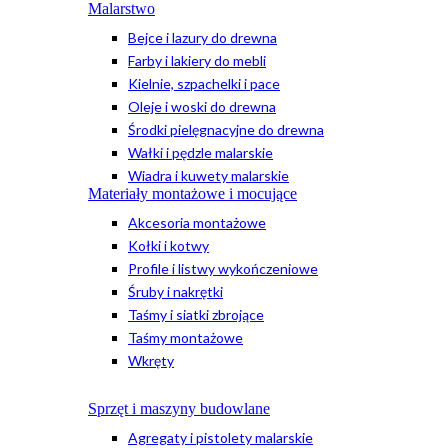
Malarstwo
Bejce i lazury do drewna
Farby i lakiery do mebli
Kielnie, szpachelki i pace
Oleje i woski do drewna
Środki pielęgnacyjne do drewna
Wałki i pędzle malarskie
Wiadra i kuwety malarskie
Materiały montażowe i mocujące
Akcesoria montażowe
Kołki i kotwy
Profile i listwy wykończeniowe
Śruby i nakrętki
Taśmy i siatki zbrojące
Taśmy montażowe
Wkręty
Sprzęt i maszyny budowlane
Agregaty i pistolety malarskie