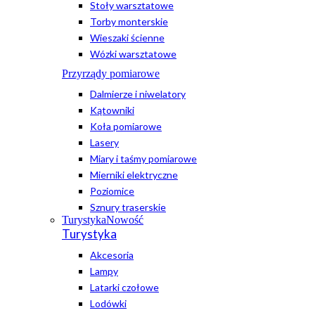
Stoły warsztatowe
Torby monterskie
Wieszaki ścienne
Wózki warsztatowe
Przyrządy pomiarowe
Dalmierze i niwelatory
Kątowniki
Koła pomiarowe
Lasery
Miary i taśmy pomiarowe
Mierniki elektryczne
Poziomice
Sznury traserskie
Turystyka
Nowość
Turystyka
Akcesoria
Lampy
Latarki czołowe
Lodówki