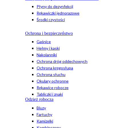
Płyny do dezynfekcji
Rękawiczki jednorazowe
Środki czystości
Ochrona i bezpieczeństwo
Gaśnice
Hełmy i kaski
Nakolanniki
Ochrona dróg oddechowych
Ochrona kręgosłupa
Ochrona słuchu
Okulary ochronne
Rękawice robocze
Tabliczki i znaki
Odzież robocza
Bluzy
Fartuchy
Kamizelki
Kombinezony