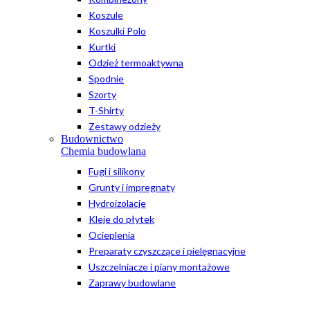
Koszule
Koszulki Polo
Kurtki
Odzież termoaktywna
Spodnie
Szorty
T-Shirty
Zestawy odzieży
Budownictwo
Chemia budowlana
Fugi i silikony
Grunty i impregnaty
Hydroizolacje
Kleje do płytek
Ocieplenia
Preparaty czyszczące i pielęgnacyjne
Uszczelniacze i piany montażowe
Zaprawy budowlane