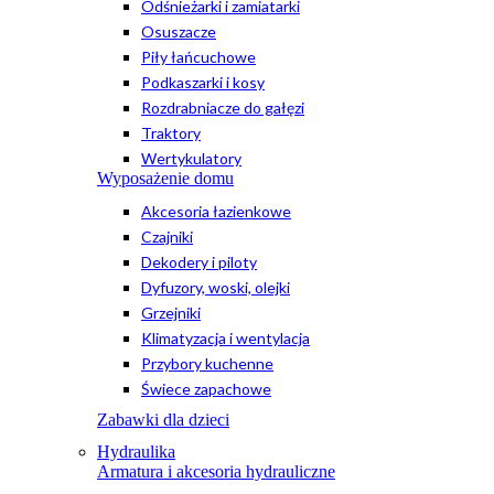
Odśnieżarki i zamiatarki
Osuszacze
Piły łańcuchowe
Podkaszarki i kosy
Rozdrabniacze do gałęzi
Traktory
Wertykulatory
Wyposażenie domu
Akcesoria łazienkowe
Czajniki
Dekodery i piloty
Dyfuzory, woski, olejki
Grzejniki
Klimatyzacja i wentylacja
Przybory kuchenne
Świece zapachowe
Zabawki dla dzieci
Hydraulika
Armatura i akcesoria hydrauliczne