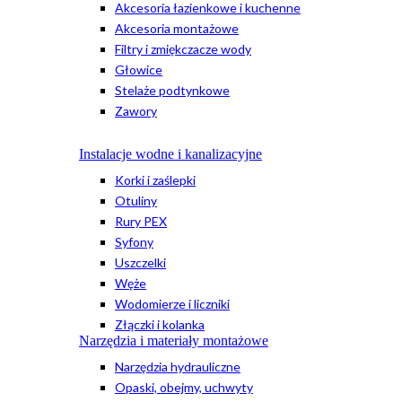
Akcesoria łazienkowe i kuchenne
Akcesoria montażowe
Filtry i zmiękczacze wody
Głowice
Stelaże podtynkowe
Zawory
Instalacje wodne i kanalizacyjne
Korki i zaślepki
Otuliny
Rury PEX
Syfony
Uszczelki
Węże
Wodomierze i liczniki
Złączki i kolanka
Narzędzia i materiały montażowe
Narzędzia hydrauliczne
Opaski, obejmy, uchwyty