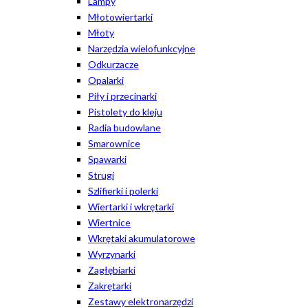
Lampy
Młotowiertarki
Młoty
Narzędzia wielofunkcyjne
Odkurzacze
Opalarki
Piły i przecinarki
Pistolety do kleju
Radia budowlane
Smarownice
Spawarki
Strugi
Szlifierki i polerki
Wiertarki i wkrętarki
Wiertnice
Wkrętaki akumulatorowe
Wyrzynarki
Zagłębiarki
Zakrętarki
Zestawy elektronarzędzi