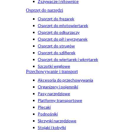
Zszywacze i nitownice
Osprzęt do narzędzi
Osprzęt do frezarek
Osprzęt do młotowiertarek
Osprzęt do odkurzaczy
Osprzęt do pił i wyrzynarek
Osprzęt do strugów
Osprzęt do szlifierek
Osprzęt do wiertarek i wkrętarek
Szczotki węglowe
Przechowywanie i transport
Akcesoria do przechowywania
Organizery i pojemniki
Pasy narzędziowe
Platformy transportowe
Plecaki
Podnośniki
Skrzynki narzędziowe
Stojaki i kobyłki