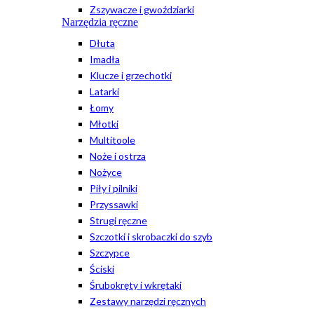
Zszywacze i gwoździarki
Narzędzia ręczne
Dłuta
Imadła
Klucze i grzechotki
Latarki
Łomy
Młotki
Multitoole
Noże i ostrza
Nożyce
Piły i pilniki
Przyssawki
Strugi ręczne
Szczotki i skrobaczki do szyb
Szczypce
Ściski
Śrubokręty i wkrętaki
Zestawy narzędzi ręcznych