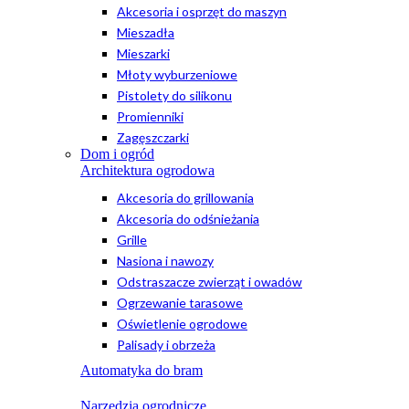
Akcesoria i osprzęt do maszyn
Mieszadła
Mieszarki
Młoty wyburzeniowe
Pistolety do silikonu
Promienniki
Zagęszczarki
Dom i ogród
Architektura ogrodowa
Akcesoria do grillowania
Akcesoria do odśnieżania
Grille
Nasiona i nawozy
Odstraszacze zwierząt i owadów
Ogrzewanie tarasowe
Oświetlenie ogrodowe
Palisady i obrzeża
Automatyka do bram
Narzędzia ogrodnicze