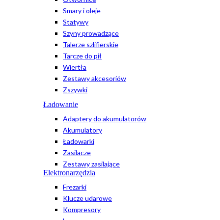
Smary i oleje
Statywy
Szyny prowadzące
Talerze szlifierskie
Tarcze do pił
Wiertła
Zestawy akcesoriów
Zszywki
Ładowanie
Adaptery do akumulatorów
Akumulatory
Ładowarki
Zasilacze
Zestawy zasilające
Elektronarzędzia
Frezarki
Klucze udarowe
Kompresory