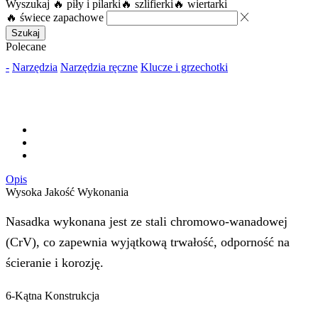
Wyszukaj
🔥 piły i pilarki
🔥 szlifierki
🔥 wiertarki
🔥 świece zapachowe
Szukaj
Polecane
-
Narzędzia
Narzędzia ręczne
Klucze i grzechotki
Opis
Wysoka Jakość Wykonania
Nasadka wykonana jest ze stali chromowo-wanadowej
(CrV), co zapewnia wyjątkową trwałość, odporność na
ścieranie i korozję.
6-Kątna Konstrukcja