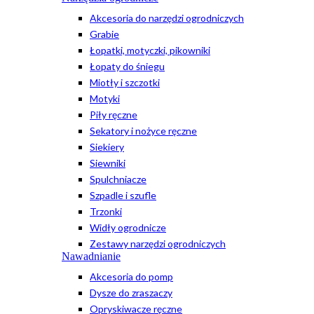
Akcesoria do narzędzi ogrodniczych
Grabie
Łopatki, motyczki, pikowniki
Łopaty do śniegu
Miotły i szczotki
Motyki
Piły ręczne
Sekatory i nożyce ręczne
Siekiery
Siewniki
Spulchniacze
Szpadle i szufle
Trzonki
Widły ogrodnicze
Zestawy narzędzi ogrodniczych
Nawadnianie
Akcesoria do pomp
Dysze do zraszaczy
Opryskiwacze ręczne