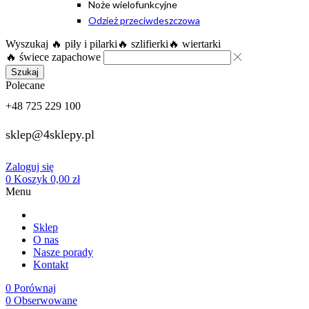
Noże wielofunkcyjne
Odzież przeciwdeszczowa
Wyszukaj
🔥 piły i pilarki
🔥 szlifierki
🔥 wiertarki
🔥 świece zapachowe
Szukaj
Polecane
+48 725 229 100
sklep@4sklepy.pl
Zaloguj się
0
Koszyk
0,00
zł
Menu
Sklep
O nas
Nasze porady
Kontakt
0
Porównaj
0
Obserwowane