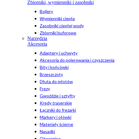
Zbiorniki, wymienniki i zasobniki
Bojlery
Wymienniki ciepła
Zasobniki ciepłej wody
Zbiorniki buforowe
Narzędzia
Akcesoria
Adaptery i uchwyty
Akcesoria do polerowania i czyszczenia
Bity i końcówki
Brzeszczoty
Dłuta do młotów
Frezy
Gwoździe i sztyfty
Kredy traserskie
Łączniki do frezarki
Markery i ołówki
Materiały ścierne
Nasadki
Otwornice