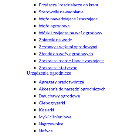
Przyłącza i rozdzielacze do kranu
Sterowniki nawadniania
Węże nawadniające i zraszające
Węże ogrodowe
Wózki i zwijacze na wąż ogrodowy
Zbiorniki na wodę
Zestawy z wężami ogrodowymi
Złączki do węży ogrodowych
Zraszacze ręczne i lance zraszające
Zraszacze statyczne
Urządzenia ogrodnicze
Agregaty prądotwórcze
Akcesoria do narzędzi ogrodniczych
Dmuchawy ogrodowe
Glebogryzarki
Kosiarki
Myjki ciśnieniowe
Nagrzewnice
Nożyce