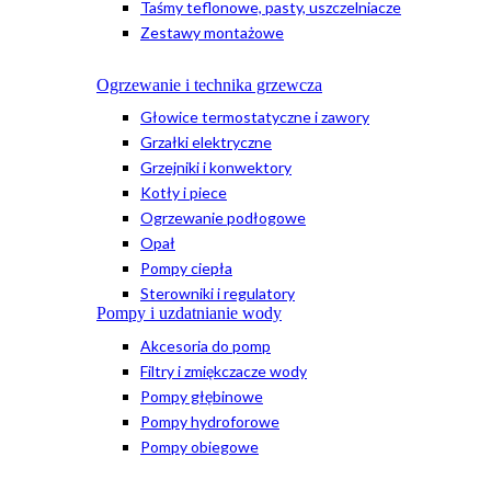
Taśmy teflonowe, pasty, uszczelniacze
Zestawy montażowe
Ogrzewanie i technika grzewcza
Głowice termostatyczne i zawory
Grzałki elektryczne
Grzejniki i konwektory
Kotły i piece
Ogrzewanie podłogowe
Opał
Pompy ciepła
Sterowniki i regulatory
Pompy i uzdatnianie wody
Akcesoria do pomp
Filtry i zmiękczacze wody
Pompy głębinowe
Pompy hydroforowe
Pompy obiegowe