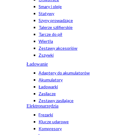
Smary i oleje
Statywy
Szyny prowadzące
Talerze szlifierskie
Tarcze do pił
Wiertła
Zestawy akcesoriów
Zszywki
Ładowanie
Adaptery do akumulatorów
Akumulatory
Ładowarki
Zasilacze
Zestawy zasilające
Elektronarzędzia
Frezarki
Klucze udarowe
Kompresory