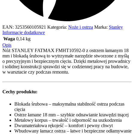
EAN:
3253560105921
Kategoria:
Noże i ostrza
Marka:
Stanley
Informacje dodatkowe
Waga
0,14 kg
Opis
Nóż STANLEY FATMAX FMHT10592-0 z ostrzem łamanym 18
mm i blokadą śrubową to wytrzymałe narzędzie stworzone z myślą
o precyzyjnym i bezpiecznym cięciu. Dzięki metalowej prowadnicy
i solidnej konstrukcji sprawdzi się w codziennej pracy na budowie,
w warsztacie czy podczas remontu.
Cechy produktu:
Blokada śrubowa – maksymalna stabilność ostrza podczas
cięcia
Ostrze łamane 18 mm – szybkie odnawianie krawędzi tnącej
Metalowy korpus – trwałość i odporność na uszkodzenia
Dwumateriałowa rękojeść – komfort i pewny chwyt
Wbudowany łamacz ostrza – łatwe i bezpieczne odłamywanie