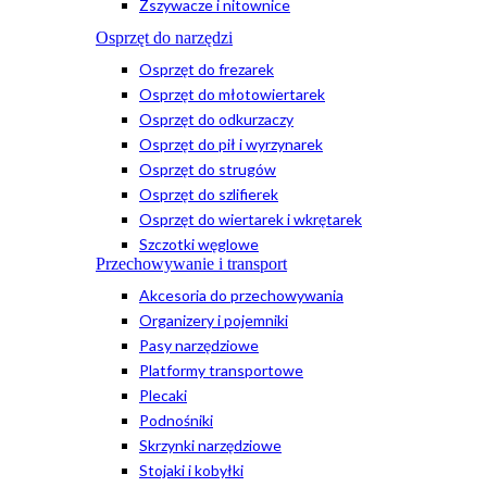
Zszywacze i nitownice
Osprzęt do narzędzi
Osprzęt do frezarek
Osprzęt do młotowiertarek
Osprzęt do odkurzaczy
Osprzęt do pił i wyrzynarek
Osprzęt do strugów
Osprzęt do szlifierek
Osprzęt do wiertarek i wkrętarek
Szczotki węglowe
Przechowywanie i transport
Akcesoria do przechowywania
Organizery i pojemniki
Pasy narzędziowe
Platformy transportowe
Plecaki
Podnośniki
Skrzynki narzędziowe
Stojaki i kobyłki