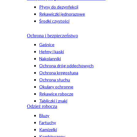
Płyny do dezynfekcji
Rękawiczki jednorazowe
Środki czystości
Ochrona i bezpieczeństwo
Gaśnice
Hełmy i kaski
Nakolanniki
Ochrona dróg oddechowych
Ochrona kręgosłupa
Ochrona słuchu
Okulary ochronne
Rękawice robocze
Tabliczki i znaki
Odzież robocza
Bluzy
Fartuchy
Kamizelki
Kombinezony