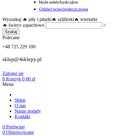
Noże wielofunkcyjne
Odzież przeciwdeszczowa
Wyszukaj
🔥 piły i pilarki
🔥 szlifierki
🔥 wiertarki
🔥 świece zapachowe
Szukaj
Polecane
+48 725 229 100
sklep@4sklepy.pl
Zaloguj się
0
Koszyk
0,00
zł
Menu
Sklep
O nas
Nasze porady
Kontakt
0
Porównaj
0
Obserwowane