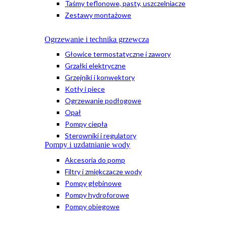
Taśmy teflonowe, pasty, uszczelniacze
Zestawy montażowe
Ogrzewanie i technika grzewcza
Głowice termostatyczne i zawory
Grzałki elektryczne
Grzejniki i konwektory
Kotły i piece
Ogrzewanie podłogowe
Opał
Pompy ciepła
Sterowniki i regulatory
Pompy i uzdatnianie wody
Akcesoria do pomp
Filtry i zmiękczacze wody
Pompy głębinowe
Pompy hydroforowe
Pompy obiegowe