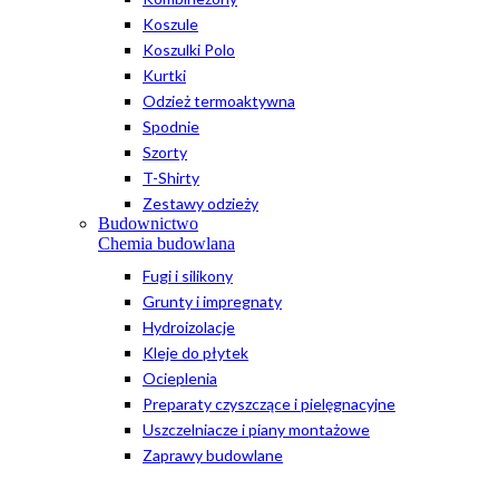
Koszule
Koszulki Polo
Kurtki
Odzież termoaktywna
Spodnie
Szorty
T-Shirty
Zestawy odzieży
Budownictwo
Chemia budowlana
Fugi i silikony
Grunty i impregnaty
Hydroizolacje
Kleje do płytek
Ocieplenia
Preparaty czyszczące i pielęgnacyjne
Uszczelniacze i piany montażowe
Zaprawy budowlane