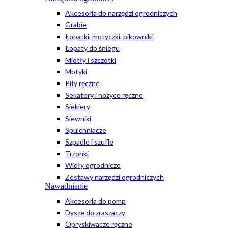
Akcesoria do narzędzi ogrodniczych
Grabie
Łopatki, motyczki, pikowniki
Łopaty do śniegu
Miotły i szczotki
Motyki
Piły ręczne
Sekatory i nożyce ręczne
Siekiery
Siewniki
Spulchniacze
Szpadle i szufle
Trzonki
Widły ogrodnicze
Zestawy narzędzi ogrodniczych
Nawadnianie
Akcesoria do pomp
Dysze do zraszaczy
Opryskiwacze ręczne