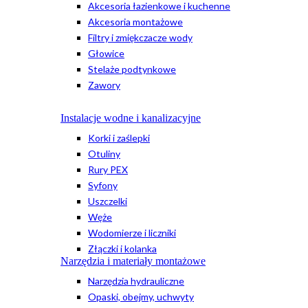
Akcesoria łazienkowe i kuchenne
Akcesoria montażowe
Filtry i zmiękczacze wody
Głowice
Stelaże podtynkowe
Zawory
Instalacje wodne i kanalizacyjne
Korki i zaślepki
Otuliny
Rury PEX
Syfony
Uszczelki
Węże
Wodomierze i liczniki
Złączki i kolanka
Narzędzia i materiały montażowe
Narzędzia hydrauliczne
Opaski, obejmy, uchwyty