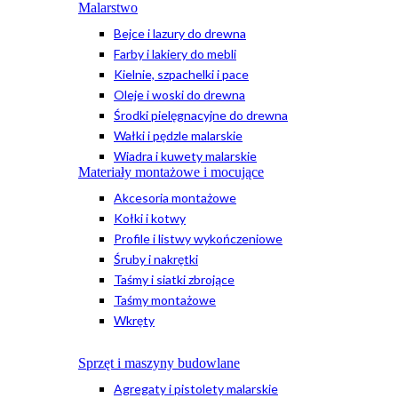
Malarstwo
Bejce i lazury do drewna
Farby i lakiery do mebli
Kielnie, szpachelki i pace
Oleje i woski do drewna
Środki pielęgnacyjne do drewna
Wałki i pędzle malarskie
Wiadra i kuwety malarskie
Materiały montażowe i mocujące
Akcesoria montażowe
Kołki i kotwy
Profile i listwy wykończeniowe
Śruby i nakrętki
Taśmy i siatki zbrojące
Taśmy montażowe
Wkręty
Sprzęt i maszyny budowlane
Agregaty i pistolety malarskie