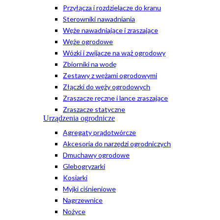
Przyłącza i rozdzielacze do kranu
Sterowniki nawadniania
Węże nawadniające i zraszające
Węże ogrodowe
Wózki i zwijacze na wąż ogrodowy
Zbiorniki na wodę
Zestawy z wężami ogrodowymi
Złączki do węży ogrodowych
Zraszacze ręczne i lance zraszające
Zraszacze statyczne
Urządzenia ogrodnicze
Agregaty prądotwórcze
Akcesoria do narzędzi ogrodniczych
Dmuchawy ogrodowe
Glebogryzarki
Kosiarki
Myjki ciśnieniowe
Nagrzewnice
Nożyce