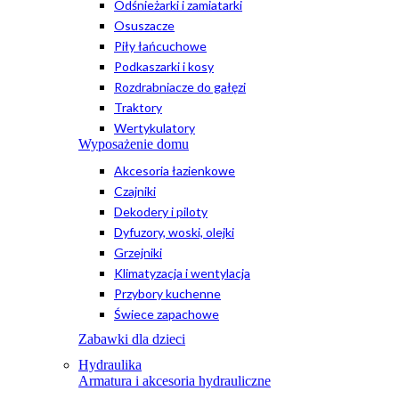
Odśnieżarki i zamiatarki
Osuszacze
Piły łańcuchowe
Podkaszarki i kosy
Rozdrabniacze do gałęzi
Traktory
Wertykulatory
Wyposażenie domu
Akcesoria łazienkowe
Czajniki
Dekodery i piloty
Dyfuzory, woski, olejki
Grzejniki
Klimatyzacja i wentylacja
Przybory kuchenne
Świece zapachowe
Zabawki dla dzieci
Hydraulika
Armatura i akcesoria hydrauliczne