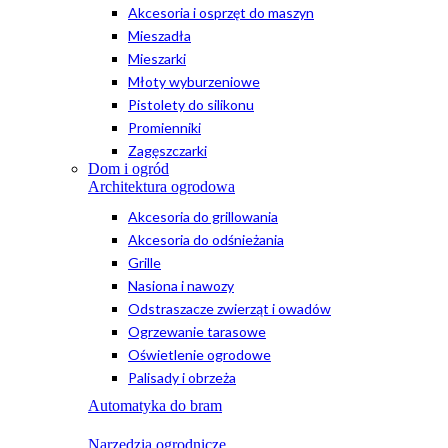
Akcesoria i osprzęt do maszyn
Mieszadła
Mieszarki
Młoty wyburzeniowe
Pistolety do silikonu
Promienniki
Zagęszczarki
Dom i ogród
Architektura ogrodowa
Akcesoria do grillowania
Akcesoria do odśnieżania
Grille
Nasiona i nawozy
Odstraszacze zwierząt i owadów
Ogrzewanie tarasowe
Oświetlenie ogrodowe
Palisady i obrzeża
Automatyka do bram
Narzędzia ogrodnicze