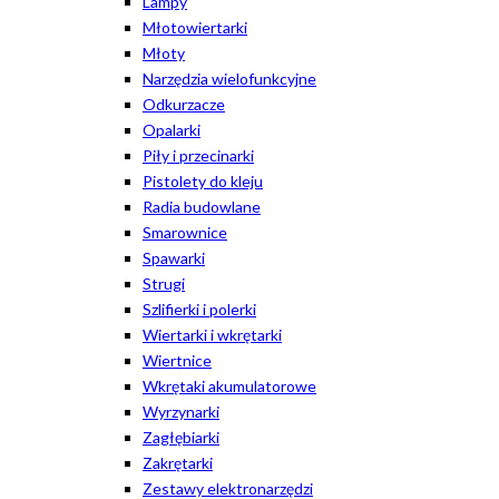
Lampy
Młotowiertarki
Młoty
Narzędzia wielofunkcyjne
Odkurzacze
Opalarki
Piły i przecinarki
Pistolety do kleju
Radia budowlane
Smarownice
Spawarki
Strugi
Szlifierki i polerki
Wiertarki i wkrętarki
Wiertnice
Wkrętaki akumulatorowe
Wyrzynarki
Zagłębiarki
Zakrętarki
Zestawy elektronarzędzi