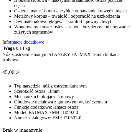
Blokada śrubowa – maksymalna stabilność ostrza podczas
cięcia
Ostrze łamane 18 mm – szybkie odnawianie krawędzi tnącej
Metalowy korpus – trwałość i odporność na uszkodzenia
Dwumateriałowa rękojeść – komfort i pewny chwyt
Wbudowany łamacz ostrza – łatwe i bezpieczne odłamywanie
zużytych segmentów
Informacje dodatkowe
Waga
0,14 kg
Nóż z ostrzem łamanym STANLEY FATMAX 18mm blokada
śrubowa
45,00
zł
Typ narzędzia: nóż z ostrzem łamanym
Szerokość ostrza: 18mm
Mechanizm blokujący: śrubowy
Obudowa: metalowa z gumowym wykończeniem
Funkcje dodatkowe: łamacz ostrza
Model: FATMAX FMHT10592-0
Numer katalogowy: FMHT10592-0
Brak w magazynie