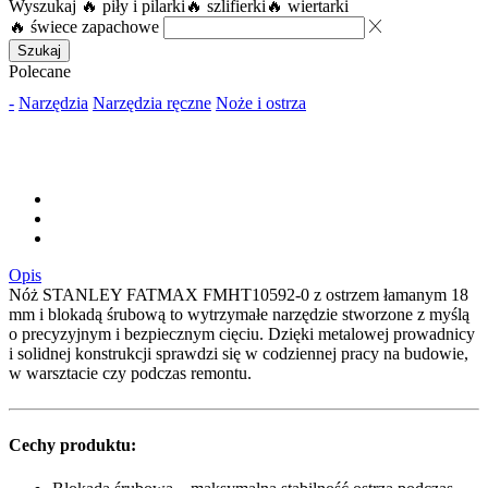
Wyszukaj
🔥 piły i pilarki
🔥 szlifierki
🔥 wiertarki
🔥 świece zapachowe
Szukaj
Polecane
-
Narzędzia
Narzędzia ręczne
Noże i ostrza
Opis
Nóż STANLEY FATMAX FMHT10592-0 z ostrzem łamanym 18
mm i blokadą śrubową to wytrzymałe narzędzie stworzone z myślą
o precyzyjnym i bezpiecznym cięciu. Dzięki metalowej prowadnicy
i solidnej konstrukcji sprawdzi się w codziennej pracy na budowie,
w warsztacie czy podczas remontu.
Cechy produktu: