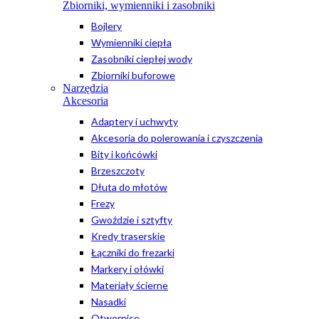
Zbiorniki, wymienniki i zasobniki
Bojlery
Wymienniki ciepła
Zasobniki ciepłej wody
Zbiorniki buforowe
Narzędzia
Akcesoria
Adaptery i uchwyty
Akcesoria do polerowania i czyszczenia
Bity i końcówki
Brzeszczoty
Dłuta do młotów
Frezy
Gwoździe i sztyfty
Kredy traserskie
Łączniki do frezarki
Markery i ołówki
Materiały ścierne
Nasadki
Otwornice