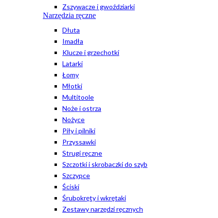
Zszywacze i gwoździarki
Narzędzia ręczne
Dłuta
Imadła
Klucze i grzechotki
Latarki
Łomy
Młotki
Multitoole
Noże i ostrza
Nożyce
Piły i pilniki
Przyssawki
Strugi ręczne
Szczotki i skrobaczki do szyb
Szczypce
Ściski
Śrubokręty i wkrętaki
Zestawy narzędzi ręcznych