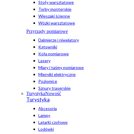
Stoły warsztatowe
Torby monterskie
Wieszaki ścienne
Wózki warsztatowe
Przyrządy pomiarowe
Dalmierze i niwelatory
Kątowniki
Koła pomiarowe
Lasery
Miary i taśmy pomiarowe
Mierniki elektryczne
Poziomice
Sznury traserskie
Turystyka
Nowość
Turystyka
Akcesoria
Lampy
Latarki czołowe
Lodówki