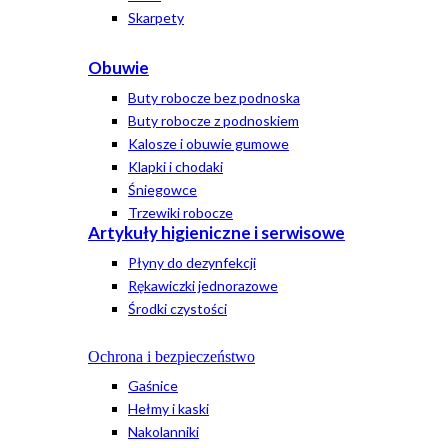
Skarpety
Obuwie
Buty robocze bez podnoska
Buty robocze z podnoskiem
Kalosze i obuwie gumowe
Klapki i chodaki
Śniegowce
Trzewiki robocze
Artykuły higieniczne i serwisowe
Płyny do dezynfekcji
Rękawiczki jednorazowe
Środki czystości
Ochrona i bezpieczeństwo
Gaśnice
Hełmy i kaski
Nakolanniki