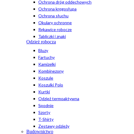
Ochrona dróg oddechowych
Ochrona kręgosłupa
Ochrona słuchu
Okulary ochronne
Rękawice robocze
Tabliczki i znaki
Odzież robocza
Bluzy
Fartuchy
Kamizelki
Kombinezony
Koszule
Koszulki Polo
Kurtki
Odzież termoaktywna
Spodnie
Szorty
T-Shirty
Zestawy odzieży
Budownictwo