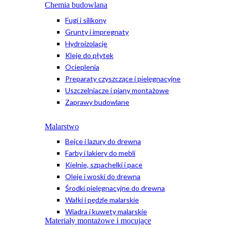
Chemia budowlana
Fugi i silikony
Grunty i impregnaty
Hydroizolacje
Kleje do płytek
Ocieplenia
Preparaty czyszczące i pielęgnacyjne
Uszczelniacze i piany montażowe
Zaprawy budowlane
Malarstwo
Bejce i lazury do drewna
Farby i lakiery do mebli
Kielnie, szpachelki i pace
Oleje i woski do drewna
Środki pielęgnacyjne do drewna
Wałki i pędzle malarskie
Wiadra i kuwety malarskie
Materiały montażowe i mocujące