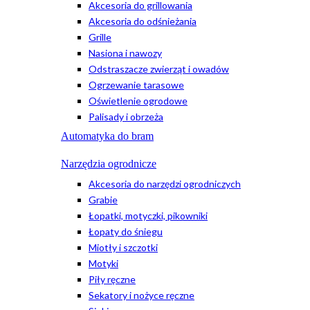
Akcesoria do grillowania
Akcesoria do odśnieżania
Grille
Nasiona i nawozy
Odstraszacze zwierząt i owadów
Ogrzewanie tarasowe
Oświetlenie ogrodowe
Palisady i obrzeża
Automatyka do bram
Narzędzia ogrodnicze
Akcesoria do narzędzi ogrodniczych
Grabie
Łopatki, motyczki, pikowniki
Łopaty do śniegu
Miotły i szczotki
Motyki
Piły ręczne
Sekatory i nożyce ręczne