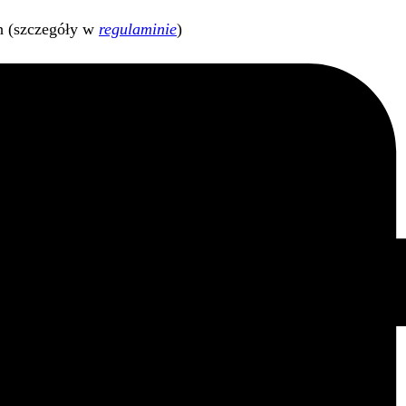
h (szczegóły w
regulaminie
)