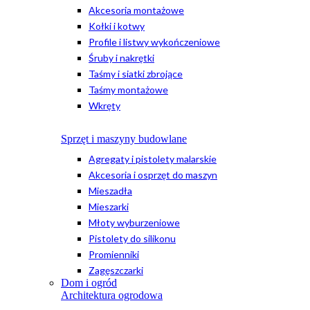
Akcesoria montażowe
Kołki i kotwy
Profile i listwy wykończeniowe
Śruby i nakrętki
Taśmy i siatki zbrojące
Taśmy montażowe
Wkręty
Sprzęt i maszyny budowlane
Agregaty i pistolety malarskie
Akcesoria i osprzęt do maszyn
Mieszadła
Mieszarki
Młoty wyburzeniowe
Pistolety do silikonu
Promienniki
Zagęszczarki
Dom i ogród
Architektura ogrodowa