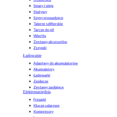
Smary i oleje
Statywy
Szyny prowadzące
Talerze szlifierskie
Tarcze do pił
Wiertła
Zestawy akcesoriów
Zszywki
Ładowanie
Adaptery do akumulatorów
Akumulatory
Ładowarki
Zasilacze
Zestawy zasilające
Elektronarzędzia
Frezarki
Klucze udarowe
Kompresory