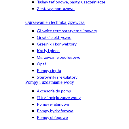
Taśmy teflonowe, pasty, uszczelniacze
Zestawy montażowe
Ogrzewanie i technika grzewcza
Głowice termostatyczne i zawory
Grzałki elektryczne
Grzejniki i konwektory
Kotły i piece
Ogrzewanie podłogowe
Opał
Pompy ciepła
Sterowniki i regulatory
Pompy i uzdatnianie wody
Akcesoria do pomp
Filtry i zmiękczacze wody
Pompy głębinowe
Pompy hydroforowe
Pompy obiegowe