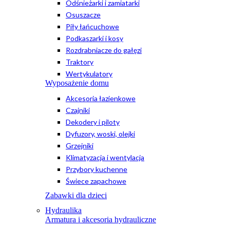
Odśnieżarki i zamiatarki
Osuszacze
Piły łańcuchowe
Podkaszarki i kosy
Rozdrabniacze do gałęzi
Traktory
Wertykulatory
Wyposażenie domu
Akcesoria łazienkowe
Czajniki
Dekodery i piloty
Dyfuzory, woski, olejki
Grzejniki
Klimatyzacja i wentylacja
Przybory kuchenne
Świece zapachowe
Zabawki dla dzieci
Hydraulika
Armatura i akcesoria hydrauliczne