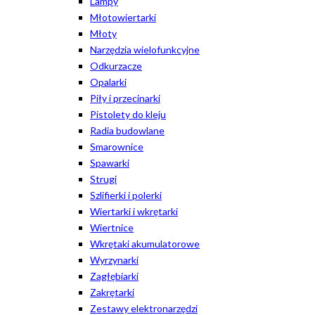
Lampy
Młotowiertarki
Młoty
Narzędzia wielofunkcyjne
Odkurzacze
Opalarki
Piły i przecinarki
Pistolety do kleju
Radia budowlane
Smarownice
Spawarki
Strugi
Szlifierki i polerki
Wiertarki i wkrętarki
Wiertnice
Wkrętaki akumulatorowe
Wyrzynarki
Zagłębiarki
Zakrętarki
Zestawy elektronarzędzi