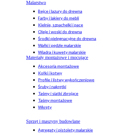
Malarstwo
Bejce i lazury do drewna
Farby i lakiery do mebli
Kielnie, szpachelki i pace
Oleje i woski do drewna
Środki pielęgnacyjne do drewna
Wałki i pędzle malarskie
Wiadra i kuwety malarskie
Materiały montażowe i mocujące
Akcesoria montażowe
Kołki i kotwy
Profile i listwy wykończeniowe
Śruby i nakrętki
Taśmy i siatki zbrojące
Taśmy montażowe
Wkręty
Sprzęt i maszyny budowlane
Agregaty i pistolety malarskie