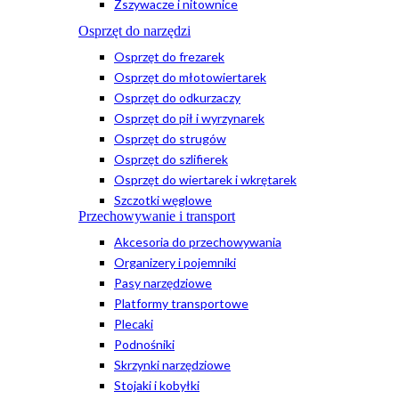
Zszywacze i nitownice
Osprzęt do narzędzi
Osprzęt do frezarek
Osprzęt do młotowiertarek
Osprzęt do odkurzaczy
Osprzęt do pił i wyrzynarek
Osprzęt do strugów
Osprzęt do szlifierek
Osprzęt do wiertarek i wkrętarek
Szczotki węglowe
Przechowywanie i transport
Akcesoria do przechowywania
Organizery i pojemniki
Pasy narzędziowe
Platformy transportowe
Plecaki
Podnośniki
Skrzynki narzędziowe
Stojaki i kobyłki