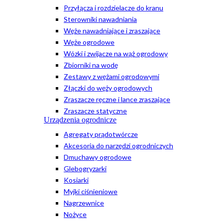
Przyłącza i rozdzielacze do kranu
Sterowniki nawadniania
Węże nawadniające i zraszające
Węże ogrodowe
Wózki i zwijacze na wąż ogrodowy
Zbiorniki na wodę
Zestawy z wężami ogrodowymi
Złączki do węży ogrodowych
Zraszacze ręczne i lance zraszające
Zraszacze statyczne
Urządzenia ogrodnicze
Agregaty prądotwórcze
Akcesoria do narzędzi ogrodniczych
Dmuchawy ogrodowe
Glebogryzarki
Kosiarki
Myjki ciśnieniowe
Nagrzewnice
Nożyce