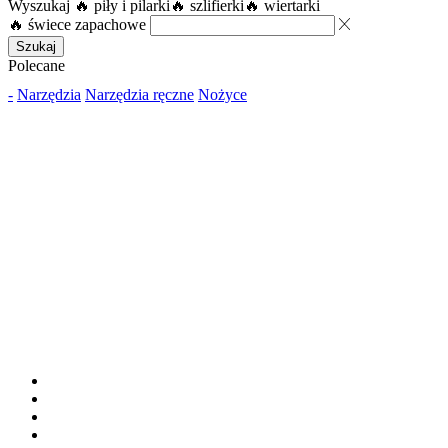
Wyszukaj
🔥 piły i pilarki
🔥 szlifierki
🔥 wiertarki
🔥 świece zapachowe
Szukaj
Polecane
-
Narzędzia
Narzędzia ręczne
Nożyce