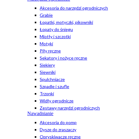
Akcesoria do narzędzi ogrodniczych
Grabie
Łopatki, motyczki, pikowniki
Łopaty do śniegu
Miotły i szczotki
Motyki
Piły ręczne
Sekatory i nożyce ręczne
Siekiery
Siewniki
Spulchniacze
Szpadle i szufle
Trzonki
Widły ogrodnicze
Zestawy narzędzi ogrodniczych
Nawadnianie
Akcesoria do pomp
Dysze do zraszaczy
Opryskiwacze ręczne