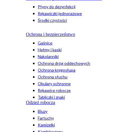
Płyny do dezynfekcji
Rękawiczki jednorazowe
Środki czystości
Ochrona i bezpieczeństwo
Gaśnice
Hełmy i kaski
Nakolanniki
Ochrona dróg oddechowych
Ochrona kręgosłupa
Ochrona słuchu
Okulary ochronne
Rękawice robocze
Tabliczki i znaki
Odzież robocza
Bluzy
Fartuchy
Kamizelki
Kombinezony