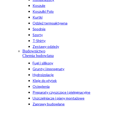
Koszule
Koszulki Polo
Kurtki
Odzież termoaktywna
Spodnie
Szorty
T-Shirty
Zestawy odzieży
Budownictwo
Chemia budowlana
Fugi i silikony
Grunty i impregnaty
Hydroizolacje
Kleje do płytek
Ocieplenia
Preparaty czyszczące i pielęgnacyjne
Uszczelniacze i piany montażowe
Zaprawy budowlane