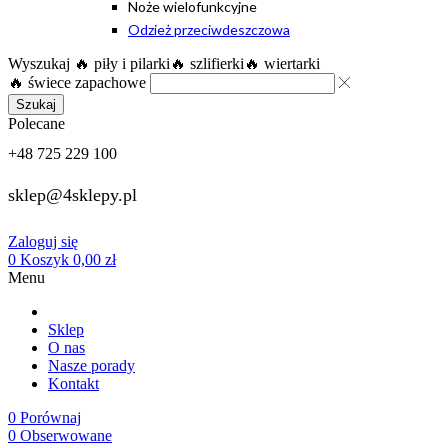
Noże wielofunkcyjne
Odzież przeciwdeszczowa
Wyszukaj
🔥 piły i pilarki
🔥 szlifierki
🔥 wiertarki
🔥 świece zapachowe
Szukaj
Polecane
+48 725 229 100
sklep@4sklepy.pl
Zaloguj się
0
Koszyk
0,00
zł
Menu
Sklep
O nas
Nasze porady
Kontakt
0
Porównaj
0
Obserwowane