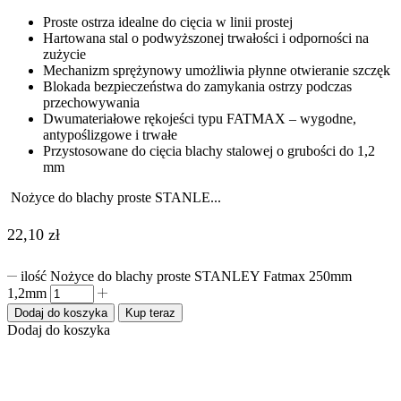
Proste ostrza idealne do cięcia w linii prostej
Hartowana stal o podwyższonej trwałości i odporności na
zużycie
Mechanizm sprężynowy umożliwia płynne otwieranie szczęk
Blokada bezpieczeństwa do zamykania ostrzy podczas
przechowywania
Dwumateriałowe rękojeści typu FATMAX – wygodne,
antypoślizgowe i trwałe
Przystosowane do cięcia blachy stalowej o grubości do 1,2
mm
Nożyce do blachy proste STANLE...
22,10
zł
ilość Nożyce do blachy proste STANLEY Fatmax 250mm
1,2mm
Dodaj do koszyka
Kup teraz
Dodaj do koszyka