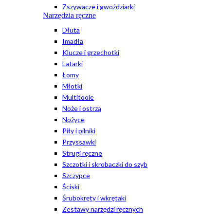
Zszywacze i gwoździarki
Narzędzia ręczne
Dłuta
Imadła
Klucze i grzechotki
Latarki
Łomy
Młotki
Multitoole
Noże i ostrza
Nożyce
Piły i pilniki
Przyssawki
Strugi ręczne
Szczotki i skrobaczki do szyb
Szczypce
Ściski
Śrubokręty i wkrętaki
Zestawy narzędzi ręcznych