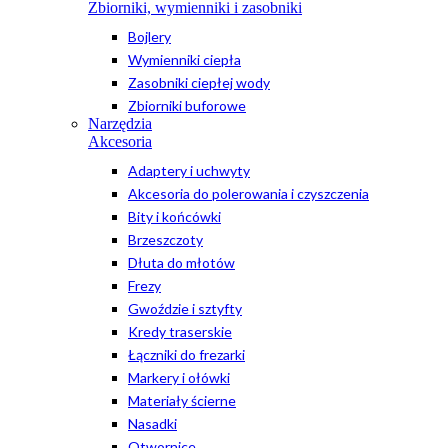
Zbiorniki, wymienniki i zasobniki
Bojlery
Wymienniki ciepła
Zasobniki ciepłej wody
Zbiorniki buforowe
Narzędzia
Akcesoria
Adaptery i uchwyty
Akcesoria do polerowania i czyszczenia
Bity i końcówki
Brzeszczoty
Dłuta do młotów
Frezy
Gwoździe i sztyfty
Kredy traserskie
Łączniki do frezarki
Markery i ołówki
Materiały ścierne
Nasadki
Otwornice