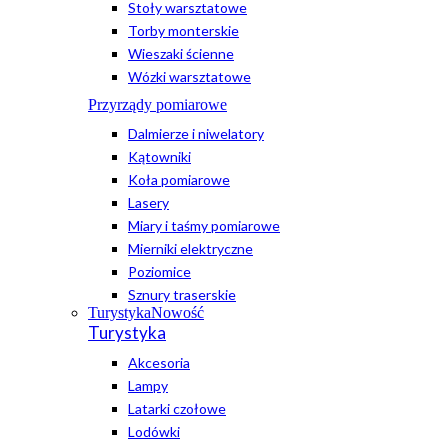
Stoły warsztatowe
Torby monterskie
Wieszaki ścienne
Wózki warsztatowe
Przyrządy pomiarowe
Dalmierze i niwelatory
Kątowniki
Koła pomiarowe
Lasery
Miary i taśmy pomiarowe
Mierniki elektryczne
Poziomice
Sznury traserskie
Turystyka
Nowość
Turystyka
Akcesoria
Lampy
Latarki czołowe
Lodówki