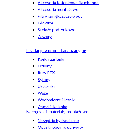
Akcesoria łazienkowe i kuchenne
Akcesoria montażowe
Filtry i zmiękczacze wody
Głowice
Stelaże podtynkowe
Zawory
Instalacje wodne i kanalizacyjne
Korki i zaślepki
Otuliny
Rury PEX
Syfony
Uszczelki
Węże
Wodomierze i liczniki
Złączki i kolanka
Narzędzia i materiały montażowe
Narzędzia hydrauliczne
Opaski, obejmy, uchwyty