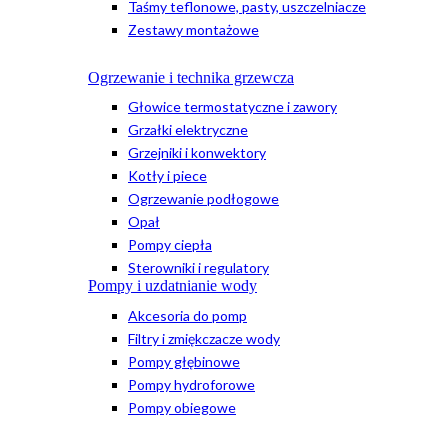
Taśmy teflonowe, pasty, uszczelniacze
Zestawy montażowe
Ogrzewanie i technika grzewcza
Głowice termostatyczne i zawory
Grzałki elektryczne
Grzejniki i konwektory
Kotły i piece
Ogrzewanie podłogowe
Opał
Pompy ciepła
Sterowniki i regulatory
Pompy i uzdatnianie wody
Akcesoria do pomp
Filtry i zmiękczacze wody
Pompy głębinowe
Pompy hydroforowe
Pompy obiegowe