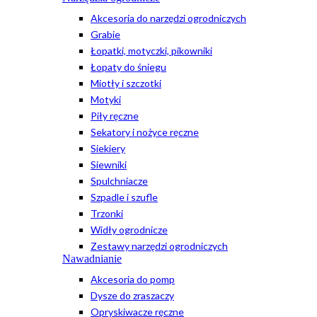
Akcesoria do narzędzi ogrodniczych
Grabie
Łopatki, motyczki, pikowniki
Łopaty do śniegu
Miotły i szczotki
Motyki
Piły ręczne
Sekatory i nożyce ręczne
Siekiery
Siewniki
Spulchniacze
Szpadle i szufle
Trzonki
Widły ogrodnicze
Zestawy narzędzi ogrodniczych
Nawadnianie
Akcesoria do pomp
Dysze do zraszaczy
Opryskiwacze ręczne