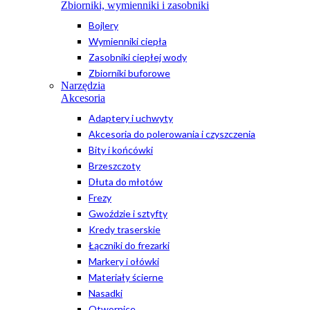
Zbiorniki, wymienniki i zasobniki
Bojlery
Wymienniki ciepła
Zasobniki ciepłej wody
Zbiorniki buforowe
Narzędzia
Akcesoria
Adaptery i uchwyty
Akcesoria do polerowania i czyszczenia
Bity i końcówki
Brzeszczoty
Dłuta do młotów
Frezy
Gwoździe i sztyfty
Kredy traserskie
Łączniki do frezarki
Markery i ołówki
Materiały ścierne
Nasadki
Otwornice