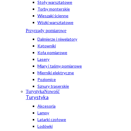
Stoły warsztatowe
Torby monterskie
Wieszaki ścienne
Wózki warsztatowe
Przyrządy pomiarowe
Dalmierze i niwelatory
Kątowniki
Koła pomiarowe
Lasery
Miary i taśmy pomiarowe
Mierniki elektryczne
Poziomice
Sznury traserskie
Turystyka
Nowość
Turystyka
Akcesoria
Lampy
Latarki czołowe
Lodówki