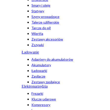
Smary i oleje
Statywy
Szyny prowadzące
Talerze szlifierskie
Tarcze do pił
Wiertła
Zestawy akcesoriów
Zszywki
Ładowanie
Adaptery do akumulatorów
Akumulatory
Ładowarki
Zasilacze
Zestawy zasilające
Elektronarzędzia
Frezarki
Klucze udarowe
Kompresory