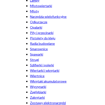
Lampy
Młotowiertarki
Młoty
Narzędzia wielofunkcyjne
Odkurzacze
Opalarki
Piły i przecinarki
Pistolety do kleju
Radia budowlane
Smarownice
Spawarki
Strugi
Szlifierki i polerki
Wiertarki i wkrętarki
Wiertnice
Wkrętaki akumulatorowe
Wyrzynarki
Zagłębiarki
Zakrętarki
Zestawy elektronarzędzi