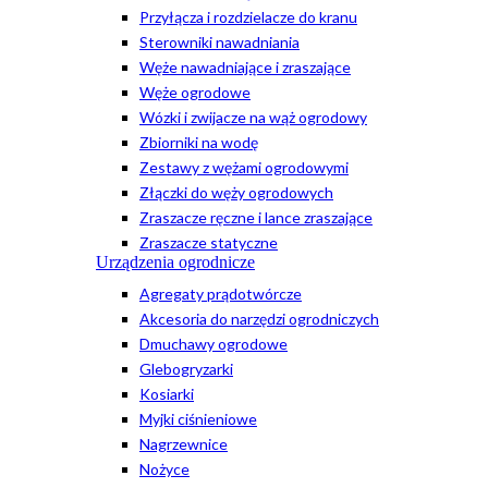
Przyłącza i rozdzielacze do kranu
Sterowniki nawadniania
Węże nawadniające i zraszające
Węże ogrodowe
Wózki i zwijacze na wąż ogrodowy
Zbiorniki na wodę
Zestawy z wężami ogrodowymi
Złączki do węży ogrodowych
Zraszacze ręczne i lance zraszające
Zraszacze statyczne
Urządzenia ogrodnicze
Agregaty prądotwórcze
Akcesoria do narzędzi ogrodniczych
Dmuchawy ogrodowe
Glebogryzarki
Kosiarki
Myjki ciśnieniowe
Nagrzewnice
Nożyce