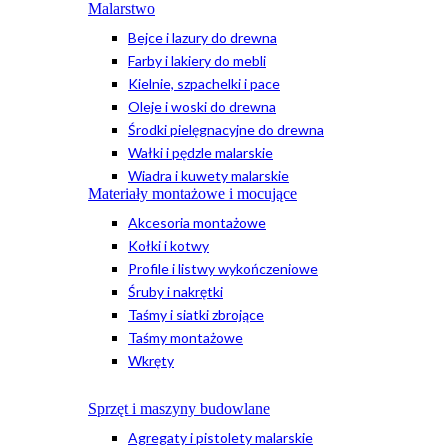
Malarstwo
Bejce i lazury do drewna
Farby i lakiery do mebli
Kielnie, szpachelki i pace
Oleje i woski do drewna
Środki pielęgnacyjne do drewna
Wałki i pędzle malarskie
Wiadra i kuwety malarskie
Materiały montażowe i mocujące
Akcesoria montażowe
Kołki i kotwy
Profile i listwy wykończeniowe
Śruby i nakrętki
Taśmy i siatki zbrojące
Taśmy montażowe
Wkręty
Sprzęt i maszyny budowlane
Agregaty i pistolety malarskie