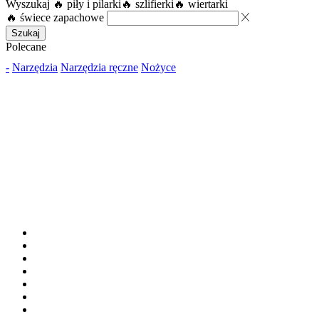
Wyszukaj
🔥 piły i pilarki
🔥 szlifierki
🔥 wiertarki
🔥 świece zapachowe
Szukaj
Polecane
-
Narzędzia
Narzędzia ręczne
Nożyce