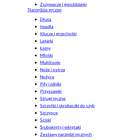
Zszywacze i gwoździarki
Narzędzia ręczne
Dłuta
Imadła
Klucze i grzechotki
Latarki
Łomy
Młotki
Multitoole
Noże i ostrza
Nożyce
Piły i pilniki
Przyssawki
Strugi ręczne
Szczotki i skrobaczki do szyb
Szczypce
Ściski
Śrubokręty i wkrętaki
Zestawy narzędzi ręcznych