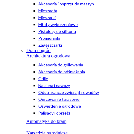
Akcesoria i osprzęt do maszyn
Mieszadła
Mieszarki
Młoty wyburzeniowe
Pistolety do silikonu
Promienniki
Zagęszczarki
Dom i ogród
Architektura ogrodowa
Akcesoria do grillowania
Akcesoria do odśnieżania
Grille
Nasiona i nawozy
Odstraszacze zwierząt i owadów
Ogrzewanie tarasowe
Oświetlenie ogrodowe
Palisady i obrzeża
Automatyka do bram
Narzędzia ogrodnicze