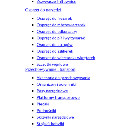
Zszywacze i nitownice
Osprzęt do narzędzi
Osprzęt do frezarek
Osprzęt do młotowiertarek
Osprzęt do odkurzaczy
Osprzęt do pił i wyrzynarek
Osprzęt do strugów
Osprzęt do szlifierek
Osprzęt do wiertarek i wkrętarek
Szczotki węglowe
Przechowywanie i transport
Akcesoria do przechowywania
Organizery i pojemniki
Pasy narzędziowe
Platformy transportowe
Plecaki
Podnośniki
Skrzynki narzędziowe
Stojaki i kobyłki