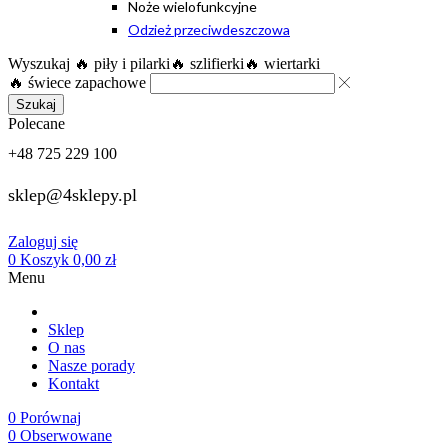
Noże wielofunkcyjne
Odzież przeciwdeszczowa
Wyszukaj
🔥 piły i pilarki
🔥 szlifierki
🔥 wiertarki
🔥 świece zapachowe
Szukaj
Polecane
+48 725 229 100
sklep@4sklepy.pl
Zaloguj się
0
Koszyk
0,00
zł
Menu
Sklep
O nas
Nasze porady
Kontakt
0
Porównaj
0
Obserwowane