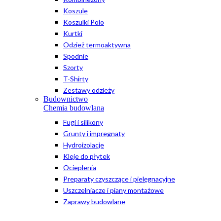
Koszule
Koszulki Polo
Kurtki
Odzież termoaktywna
Spodnie
Szorty
T-Shirty
Zestawy odzieży
Budownictwo
Chemia budowlana
Fugi i silikony
Grunty i impregnaty
Hydroizolacje
Kleje do płytek
Ocieplenia
Preparaty czyszczące i pielęgnacyjne
Uszczelniacze i piany montażowe
Zaprawy budowlane