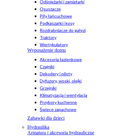
Odśnieżarki i zamiatarki
Osuszacze
Piły łańcuchowe
Podkaszarki i kosy
Rozdrabniacze do gałęzi
Traktory
Wertykulatory
Wyposażenie domu
Akcesoria łazienkowe
Czajniki
Dekodery i piloty
Dyfuzory, woski, olejki
Grzejniki
Klimatyzacja i wentylacja
Przybory kuchenne
Świece zapachowe
Zabawki dla dzieci
Hydraulika
Armatura i akcesoria hydrauliczne