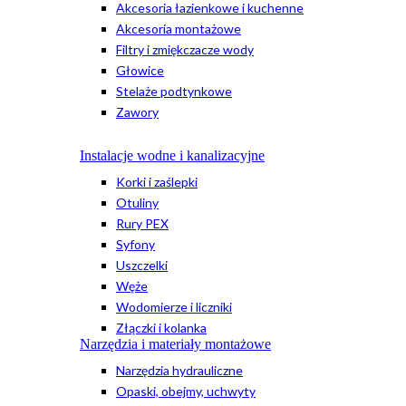
Akcesoria łazienkowe i kuchenne
Akcesoria montażowe
Filtry i zmiękczacze wody
Głowice
Stelaże podtynkowe
Zawory
Instalacje wodne i kanalizacyjne
Korki i zaślepki
Otuliny
Rury PEX
Syfony
Uszczelki
Węże
Wodomierze i liczniki
Złączki i kolanka
Narzędzia i materiały montażowe
Narzędzia hydrauliczne
Opaski, obejmy, uchwyty