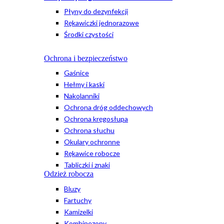
Płyny do dezynfekcji
Rękawiczki jednorazowe
Środki czystości
Ochrona i bezpieczeństwo
Gaśnice
Hełmy i kaski
Nakolanniki
Ochrona dróg oddechowych
Ochrona kręgosłupa
Ochrona słuchu
Okulary ochronne
Rękawice robocze
Tabliczki i znaki
Odzież robocza
Bluzy
Fartuchy
Kamizelki
Kombinezony