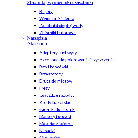
Zbiorniki, wymienniki i zasobniki
Bojlery
Wymienniki ciepła
Zasobniki ciepłej wody
Zbiorniki buforowe
Narzędzia
Akcesoria
Adaptery i uchwyty
Akcesoria do polerowania i czyszczenia
Bity i końcówki
Brzeszczoty
Dłuta do młotów
Frezy
Gwoździe i sztyfty
Kredy traserskie
Łączniki do frezarki
Markery i ołówki
Materiały ścierne
Nasadki
Otwornice