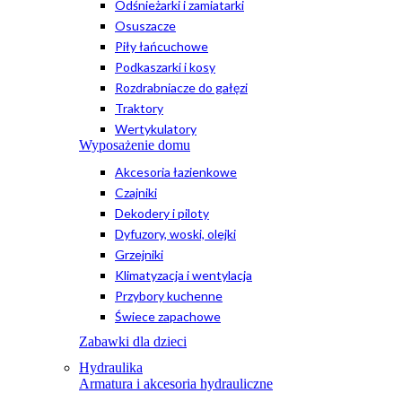
Odśnieżarki i zamiatarki
Osuszacze
Piły łańcuchowe
Podkaszarki i kosy
Rozdrabniacze do gałęzi
Traktory
Wertykulatory
Wyposażenie domu
Akcesoria łazienkowe
Czajniki
Dekodery i piloty
Dyfuzory, woski, olejki
Grzejniki
Klimatyzacja i wentylacja
Przybory kuchenne
Świece zapachowe
Zabawki dla dzieci
Hydraulika
Armatura i akcesoria hydrauliczne