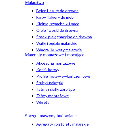
Malarstwo
Bejce i lazury do drewna
Farby i lakiery do mebli
Kielnie, szpachelki i pace
Oleje i woski do drewna
Środki pielęgnacyjne do drewna
Wałki i pędzle malarskie
Wiadra i kuwety malarskie
Materiały montażowe i mocujące
Akcesoria montażowe
Kołki i kotwy
Profile i listwy wykończeniowe
Śruby i nakrętki
Taśmy i siatki zbrojące
Taśmy montażowe
Wkręty
Sprzęt i maszyny budowlane
Agregaty i pistolety malarskie