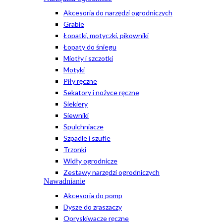
Akcesoria do narzędzi ogrodniczych
Grabie
Łopatki, motyczki, pikowniki
Łopaty do śniegu
Miotły i szczotki
Motyki
Piły ręczne
Sekatory i nożyce ręczne
Siekiery
Siewniki
Spulchniacze
Szpadle i szufle
Trzonki
Widły ogrodnicze
Zestawy narzędzi ogrodniczych
Nawadnianie
Akcesoria do pomp
Dysze do zraszaczy
Opryskiwacze ręczne