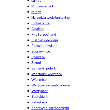
Lampy
Młotowiertarki
Młoty
Narzędzia wielofunkcyjne
Odkurzacze
Opalarki
Piły i przecinarki
Pistolety do kleju
Radia budowlane
Smarownice
Spawarki
Strugi
Szlifierki i polerki
Wiertarki i wkrętarki
Wiertnice
Wkrętaki akumulatorowe
Wyrzynarki
Zagłębiarki
Zakrętarki
Zestawy elektronarzędzi