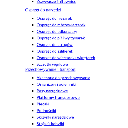
Zszywacze i nitownice
Osprzęt do narzędzi
Osprzęt do frezarek
Osprzęt do młotowiertarek
Osprzęt do odkurzaczy
Osprzęt do pił i wyrzynarek
Osprzęt do strugów
Osprzęt do szlifierek
Osprzęt do wiertarek i wkrętarek
Szczotki węglowe
Przechowywanie i transport
Akcesoria do przechowywania
Organizery i pojemniki
Pasy narzędziowe
Platformy transportowe
Plecaki
Podnośniki
Skrzynki narzędziowe
Stojaki i kobyłki