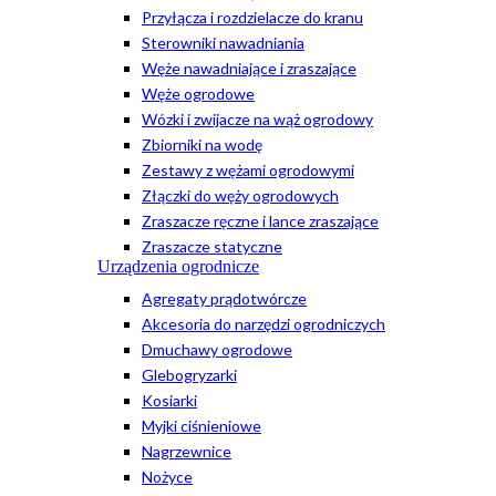
Przyłącza i rozdzielacze do kranu
Sterowniki nawadniania
Węże nawadniające i zraszające
Węże ogrodowe
Wózki i zwijacze na wąż ogrodowy
Zbiorniki na wodę
Zestawy z wężami ogrodowymi
Złączki do węży ogrodowych
Zraszacze ręczne i lance zraszające
Zraszacze statyczne
Urządzenia ogrodnicze
Agregaty prądotwórcze
Akcesoria do narzędzi ogrodniczych
Dmuchawy ogrodowe
Glebogryzarki
Kosiarki
Myjki ciśnieniowe
Nagrzewnice
Nożyce