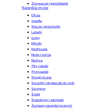
Zszywacze i gwoździarki
Narzędzia ręczne
Dłuta
Imadła
Klucze i grzechotki
Latarki
Łomy
Młotki
Multitoole
Noże i ostrza
Nożyce
Piły i pilniki
Przyssawki
Strugi ręczne
Szczotki i skrobaczki do szyb
Szczypce
Ściski
Śrubokręty i wkrętaki
Zestawy narzędzi ręcznych