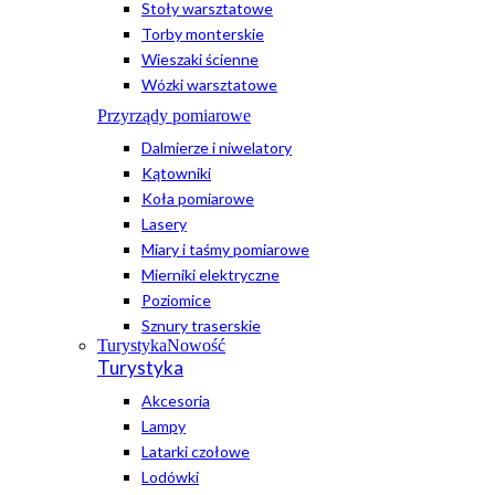
Stoły warsztatowe
Torby monterskie
Wieszaki ścienne
Wózki warsztatowe
Przyrządy pomiarowe
Dalmierze i niwelatory
Kątowniki
Koła pomiarowe
Lasery
Miary i taśmy pomiarowe
Mierniki elektryczne
Poziomice
Sznury traserskie
Turystyka
Nowość
Turystyka
Akcesoria
Lampy
Latarki czołowe
Lodówki