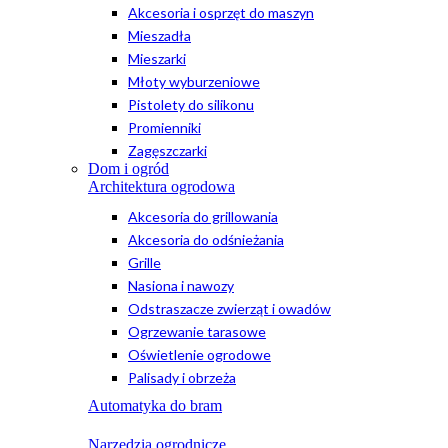
Akcesoria i osprzęt do maszyn
Mieszadła
Mieszarki
Młoty wyburzeniowe
Pistolety do silikonu
Promienniki
Zagęszczarki
Dom i ogród
Architektura ogrodowa
Akcesoria do grillowania
Akcesoria do odśnieżania
Grille
Nasiona i nawozy
Odstraszacze zwierząt i owadów
Ogrzewanie tarasowe
Oświetlenie ogrodowe
Palisady i obrzeża
Automatyka do bram
Narzędzia ogrodnicze