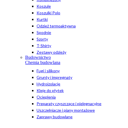
Koszule
Koszulki Polo
Kurtki
Odzież termoaktywna
Spodnie
Szorty
T-Shirty
Zestawy odzieży
Budownictwo
Chemia budowlana
Fugi i silikony
Grunty i impregnaty
Hydroizolacje
Kleje do płytek
Ocieplenia
Preparaty czyszczące i pielęgnacyjne
Uszczelniacze i piany montażowe
Zaprawy budowlane