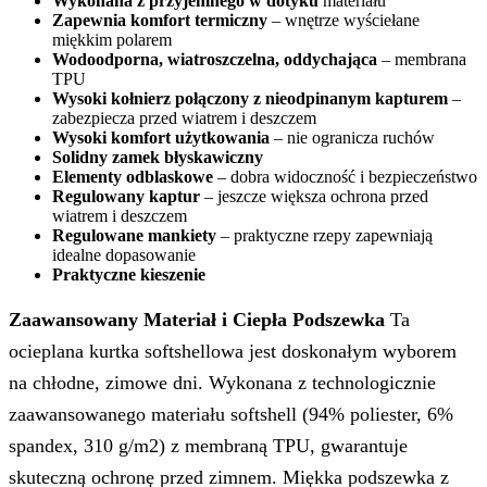
Wykonana z przyjemnego w dotyku
materiału
Zapewnia komfort termiczny
– wnętrze wyściełane
miękkim polarem
Wodoodporna, wiatroszczelna, oddychająca
– membrana
TPU
Wysoki kołnierz połączony z nieodpinanym kapturem
–
zabezpiecza przed wiatrem i deszczem
Wysoki komfort użytkowania
– nie ogranicza ruchów
Solidny zamek błyskawiczny
Elementy odblaskowe
– dobra widoczność i bezpieczeństwo
Regulowany kaptur
– jeszcze większa ochrona przed
wiatrem i deszczem
Regulowane mankiety
– praktyczne rzepy zapewniają
idealne dopasowanie
Praktyczne kieszenie
Zaawansowany Materiał i Ciepła Podszewka
Ta
ocieplana kurtka softshellowa jest doskonałym wyborem
na chłodne, zimowe dni. Wykonana z technologicznie
zaawansowanego materiału softshell (94% poliester, 6%
spandex, 310 g/m2) z membraną TPU, gwarantuje
skuteczną ochronę przed zimnem. Miękka podszewka z