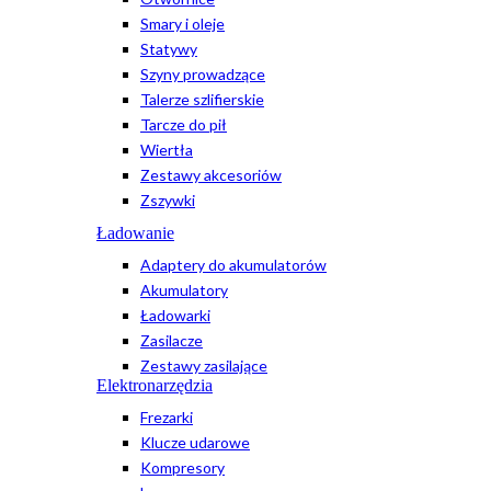
Smary i oleje
Statywy
Szyny prowadzące
Talerze szlifierskie
Tarcze do pił
Wiertła
Zestawy akcesoriów
Zszywki
Ładowanie
Adaptery do akumulatorów
Akumulatory
Ładowarki
Zasilacze
Zestawy zasilające
Elektronarzędzia
Frezarki
Klucze udarowe
Kompresory