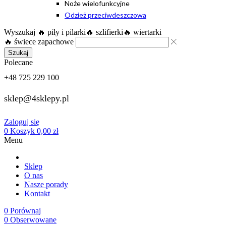
Noże wielofunkcyjne
Odzież przeciwdeszczowa
Wyszukaj
🔥 piły i pilarki
🔥 szlifierki
🔥 wiertarki
🔥 świece zapachowe
Szukaj
Polecane
+48 725 229 100
sklep@4sklepy.pl
Zaloguj się
0
Koszyk
0,00
zł
Menu
Sklep
O nas
Nasze porady
Kontakt
0
Porównaj
0
Obserwowane