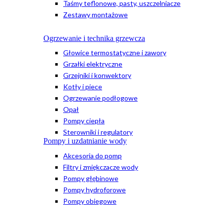
Taśmy teflonowe, pasty, uszczelniacze
Zestawy montażowe
Ogrzewanie i technika grzewcza
Głowice termostatyczne i zawory
Grzałki elektryczne
Grzejniki i konwektory
Kotły i piece
Ogrzewanie podłogowe
Opał
Pompy ciepła
Sterowniki i regulatory
Pompy i uzdatnianie wody
Akcesoria do pomp
Filtry i zmiękczacze wody
Pompy głębinowe
Pompy hydroforowe
Pompy obiegowe