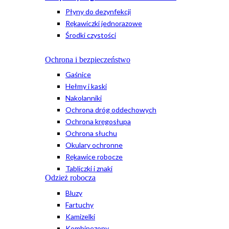
Płyny do dezynfekcji
Rękawiczki jednorazowe
Środki czystości
Ochrona i bezpieczeństwo
Gaśnice
Hełmy i kaski
Nakolanniki
Ochrona dróg oddechowych
Ochrona kręgosłupa
Ochrona słuchu
Okulary ochronne
Rękawice robocze
Tabliczki i znaki
Odzież robocza
Bluzy
Fartuchy
Kamizelki
Kombinezony