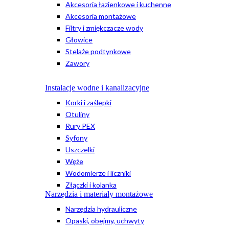
Akcesoria łazienkowe i kuchenne
Akcesoria montażowe
Filtry i zmiękczacze wody
Głowice
Stelaże podtynkowe
Zawory
Instalacje wodne i kanalizacyjne
Korki i zaślepki
Otuliny
Rury PEX
Syfony
Uszczelki
Węże
Wodomierze i liczniki
Złączki i kolanka
Narzędzia i materiały montażowe
Narzędzia hydrauliczne
Opaski, obejmy, uchwyty