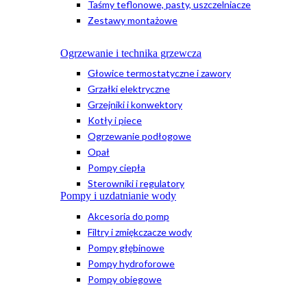
Taśmy teflonowe, pasty, uszczelniacze
Zestawy montażowe
Ogrzewanie i technika grzewcza
Głowice termostatyczne i zawory
Grzałki elektryczne
Grzejniki i konwektory
Kotły i piece
Ogrzewanie podłogowe
Opał
Pompy ciepła
Sterowniki i regulatory
Pompy i uzdatnianie wody
Akcesoria do pomp
Filtry i zmiękczacze wody
Pompy głębinowe
Pompy hydroforowe
Pompy obiegowe