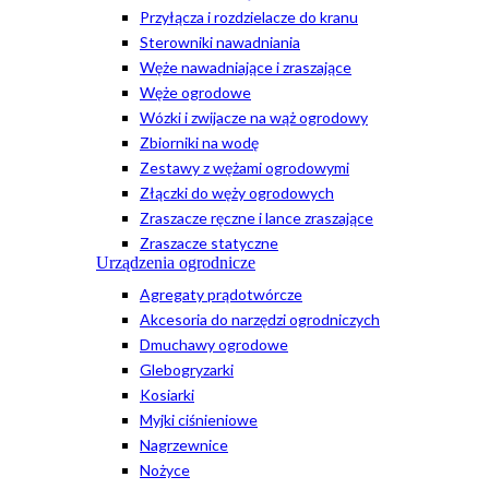
Przyłącza i rozdzielacze do kranu
Sterowniki nawadniania
Węże nawadniające i zraszające
Węże ogrodowe
Wózki i zwijacze na wąż ogrodowy
Zbiorniki na wodę
Zestawy z wężami ogrodowymi
Złączki do węży ogrodowych
Zraszacze ręczne i lance zraszające
Zraszacze statyczne
Urządzenia ogrodnicze
Agregaty prądotwórcze
Akcesoria do narzędzi ogrodniczych
Dmuchawy ogrodowe
Glebogryzarki
Kosiarki
Myjki ciśnieniowe
Nagrzewnice
Nożyce