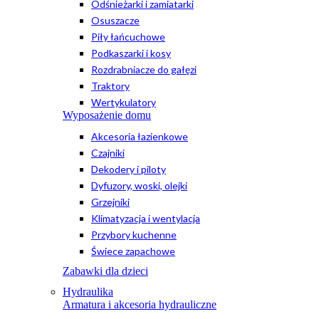
Odśnieżarki i zamiatarki
Osuszacze
Piły łańcuchowe
Podkaszarki i kosy
Rozdrabniacze do gałęzi
Traktory
Wertykulatory
Wyposażenie domu
Akcesoria łazienkowe
Czajniki
Dekodery i piloty
Dyfuzory, woski, olejki
Grzejniki
Klimatyzacja i wentylacja
Przybory kuchenne
Świece zapachowe
Zabawki dla dzieci
Hydraulika
Armatura i akcesoria hydrauliczne