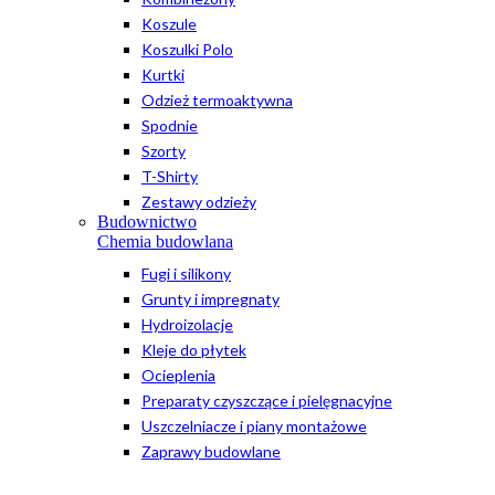
Koszule
Koszulki Polo
Kurtki
Odzież termoaktywna
Spodnie
Szorty
T-Shirty
Zestawy odzieży
Budownictwo
Chemia budowlana
Fugi i silikony
Grunty i impregnaty
Hydroizolacje
Kleje do płytek
Ocieplenia
Preparaty czyszczące i pielęgnacyjne
Uszczelniacze i piany montażowe
Zaprawy budowlane