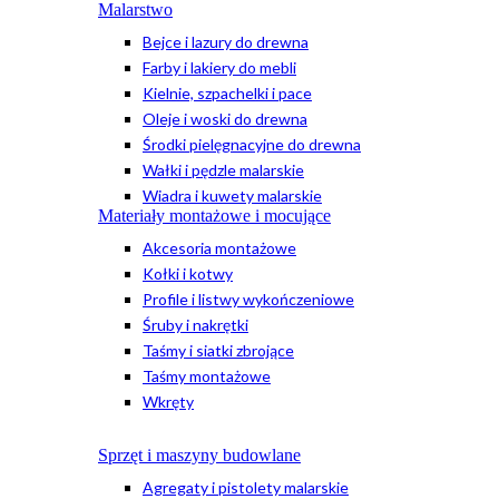
Malarstwo
Bejce i lazury do drewna
Farby i lakiery do mebli
Kielnie, szpachelki i pace
Oleje i woski do drewna
Środki pielęgnacyjne do drewna
Wałki i pędzle malarskie
Wiadra i kuwety malarskie
Materiały montażowe i mocujące
Akcesoria montażowe
Kołki i kotwy
Profile i listwy wykończeniowe
Śruby i nakrętki
Taśmy i siatki zbrojące
Taśmy montażowe
Wkręty
Sprzęt i maszyny budowlane
Agregaty i pistolety malarskie