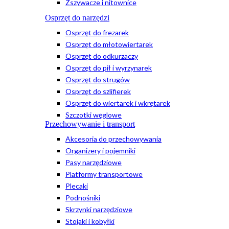
Zszywacze i nitownice
Osprzęt do narzędzi
Osprzęt do frezarek
Osprzęt do młotowiertarek
Osprzęt do odkurzaczy
Osprzęt do pił i wyrzynarek
Osprzęt do strugów
Osprzęt do szlifierek
Osprzęt do wiertarek i wkrętarek
Szczotki węglowe
Przechowywanie i transport
Akcesoria do przechowywania
Organizery i pojemniki
Pasy narzędziowe
Platformy transportowe
Plecaki
Podnośniki
Skrzynki narzędziowe
Stojaki i kobyłki