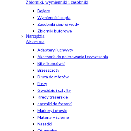
Zbiorniki, wymienniki i zasobniki
Bojlery
Wymienniki ciepła
Zasobniki ciepłej wody
Zbiorniki buforowe
Narzędzia
Akcesoria
Adaptery i uchwyty
Akcesoria do polerowania i czyszczenia
Bity i końcówki
Brzeszczoty
Dłuta do młotów
Frezy
Gwoździe i sztyfty
Kredy traserskie
Łączniki do frezarki
Markery i ołówki
Materiały ścierne
Nasadki
Otwornice