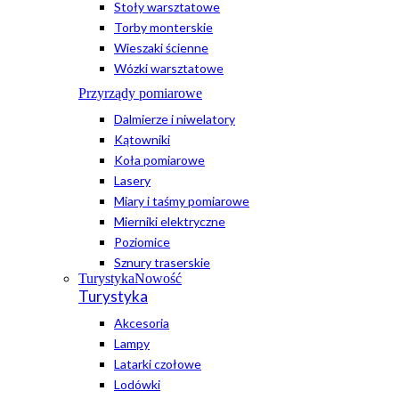
Stoły warsztatowe
Torby monterskie
Wieszaki ścienne
Wózki warsztatowe
Przyrządy pomiarowe
Dalmierze i niwelatory
Kątowniki
Koła pomiarowe
Lasery
Miary i taśmy pomiarowe
Mierniki elektryczne
Poziomice
Sznury traserskie
Turystyka
Nowość
Turystyka
Akcesoria
Lampy
Latarki czołowe
Lodówki