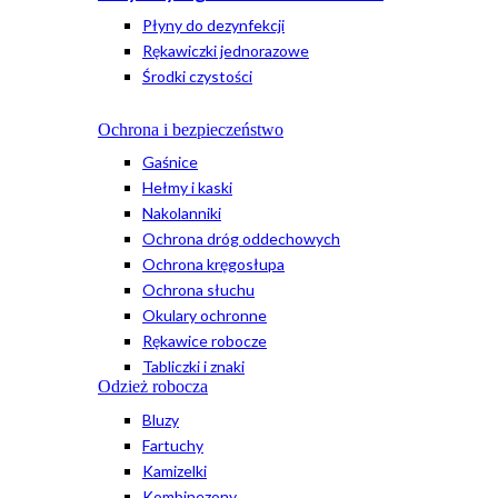
Płyny do dezynfekcji
Rękawiczki jednorazowe
Środki czystości
Ochrona i bezpieczeństwo
Gaśnice
Hełmy i kaski
Nakolanniki
Ochrona dróg oddechowych
Ochrona kręgosłupa
Ochrona słuchu
Okulary ochronne
Rękawice robocze
Tabliczki i znaki
Odzież robocza
Bluzy
Fartuchy
Kamizelki
Kombinezony