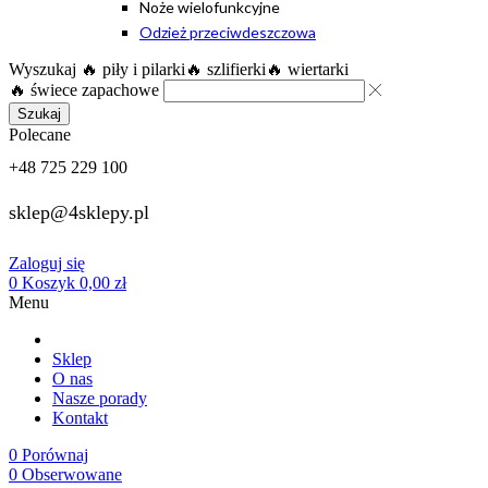
Noże wielofunkcyjne
Odzież przeciwdeszczowa
Wyszukaj
🔥 piły i pilarki
🔥 szlifierki
🔥 wiertarki
🔥 świece zapachowe
Szukaj
Polecane
+48 725 229 100
sklep@4sklepy.pl
Zaloguj się
0
Koszyk
0,00
zł
Menu
Sklep
O nas
Nasze porady
Kontakt
0
Porównaj
0
Obserwowane