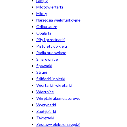
Lampy
Młotowiertarki
Młoty
Narzędzia wielofunkcyjne
Odkurzacze
Opalarki
Piły i przecinarki
Pistolety do kleju
Radia budowlane
Smarownice
Spawarki
Strugi
Szlifierki i polerki
Wiertarki i wkrętarki
Wiertnice
Wkrętaki akumulatorowe
Wyrzynarki
Zagłębiarki
Zakrętarki
Zestawy elektronarzędzi