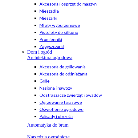
Akcesoria i osprzęt do maszyn
Mieszadła
Mieszarki
Młoty wyburzeniowe
Pistolety do silikonu
Promienniki
Zagęszczarki
Dom i ogród
Architektura ogrodowa
Akcesoria do grillowania
Akcesoria do odśnieżania
Grille
Nasiona i nawozy
Odstraszacze zwierząt i owadów
Ogrzewanie tarasowe
Oświetlenie ogrodowe
Palisady i obrzeża
Automatyka do bram
Narzędzia ogrodnicze