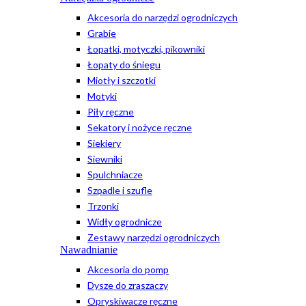
Akcesoria do narzędzi ogrodniczych
Grabie
Łopatki, motyczki, pikowniki
Łopaty do śniegu
Miotły i szczotki
Motyki
Piły ręczne
Sekatory i nożyce ręczne
Siekiery
Siewniki
Spulchniacze
Szpadle i szufle
Trzonki
Widły ogrodnicze
Zestawy narzędzi ogrodniczych
Nawadnianie
Akcesoria do pomp
Dysze do zraszaczy
Opryskiwacze ręczne