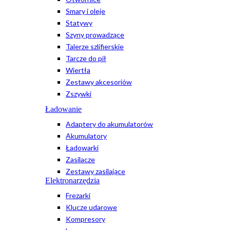
Smary i oleje
Statywy
Szyny prowadzące
Talerze szlifierskie
Tarcze do pił
Wiertła
Zestawy akcesoriów
Zszywki
Ładowanie
Adaptery do akumulatorów
Akumulatory
Ładowarki
Zasilacze
Zestawy zasilające
Elektronarzędzia
Frezarki
Klucze udarowe
Kompresory