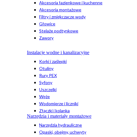
Akcesoria łazienkowe i kuchenne
Akcesoria montażowe
Filtry i zmiękczacze wody
Głowice
Stelaże podtynkowe
Zawory
Instalacje wodne i kanalizacyjne
Korki i zaślepki
Otuliny
Rury PEX
Syfony
Uszczelki
Węże
Wodomierze i liczniki
Złączki i kolanka
Narzędzia i materiały montażowe
Narzędzia hydrauliczne
Opaski, obejmy, uchwyty