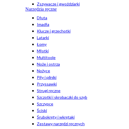
Zszywacze i gwoździarki
Narzędzia ręczne
Dłuta
Imadła
Klucze i grzechotki
Latarki
Łomy
Młotki
Multitoole
Noże i ostrza
Nożyce
Piły i pilniki
Przyssawki
Strugi ręczne
Szczotki i skrobaczki do szyb
Szczypce
Ściski
Śrubokręty i wkrętaki
Zestawy narzędzi ręcznych