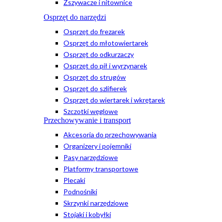
Zszywacze i nitownice
Osprzęt do narzędzi
Osprzęt do frezarek
Osprzęt do młotowiertarek
Osprzęt do odkurzaczy
Osprzęt do pił i wyrzynarek
Osprzęt do strugów
Osprzęt do szlifierek
Osprzęt do wiertarek i wkrętarek
Szczotki węglowe
Przechowywanie i transport
Akcesoria do przechowywania
Organizery i pojemniki
Pasy narzędziowe
Platformy transportowe
Plecaki
Podnośniki
Skrzynki narzędziowe
Stojaki i kobyłki