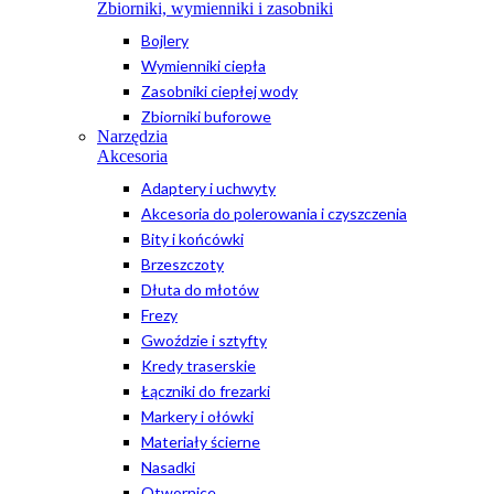
Zbiorniki, wymienniki i zasobniki
Bojlery
Wymienniki ciepła
Zasobniki ciepłej wody
Zbiorniki buforowe
Narzędzia
Akcesoria
Adaptery i uchwyty
Akcesoria do polerowania i czyszczenia
Bity i końcówki
Brzeszczoty
Dłuta do młotów
Frezy
Gwoździe i sztyfty
Kredy traserskie
Łączniki do frezarki
Markery i ołówki
Materiały ścierne
Nasadki
Otwornice