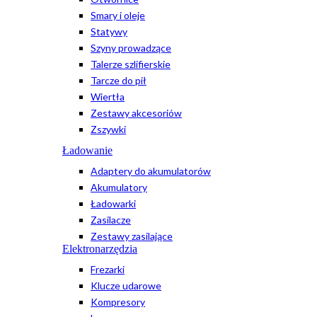
Smary i oleje
Statywy
Szyny prowadzące
Talerze szlifierskie
Tarcze do pił
Wiertła
Zestawy akcesoriów
Zszywki
Ładowanie
Adaptery do akumulatorów
Akumulatory
Ładowarki
Zasilacze
Zestawy zasilające
Elektronarzędzia
Frezarki
Klucze udarowe
Kompresory