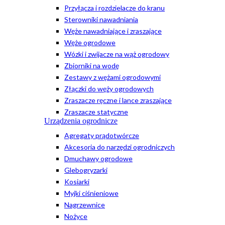
Przyłącza i rozdzielacze do kranu
Sterowniki nawadniania
Węże nawadniające i zraszające
Węże ogrodowe
Wózki i zwijacze na wąż ogrodowy
Zbiorniki na wodę
Zestawy z wężami ogrodowymi
Złączki do węży ogrodowych
Zraszacze ręczne i lance zraszające
Zraszacze statyczne
Urządzenia ogrodnicze
Agregaty prądotwórcze
Akcesoria do narzędzi ogrodniczych
Dmuchawy ogrodowe
Glebogryzarki
Kosiarki
Myjki ciśnieniowe
Nagrzewnice
Nożyce