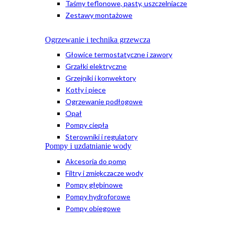
Taśmy teflonowe, pasty, uszczelniacze
Zestawy montażowe
Ogrzewanie i technika grzewcza
Głowice termostatyczne i zawory
Grzałki elektryczne
Grzejniki i konwektory
Kotły i piece
Ogrzewanie podłogowe
Opał
Pompy ciepła
Sterowniki i regulatory
Pompy i uzdatnianie wody
Akcesoria do pomp
Filtry i zmiękczacze wody
Pompy głębinowe
Pompy hydroforowe
Pompy obiegowe