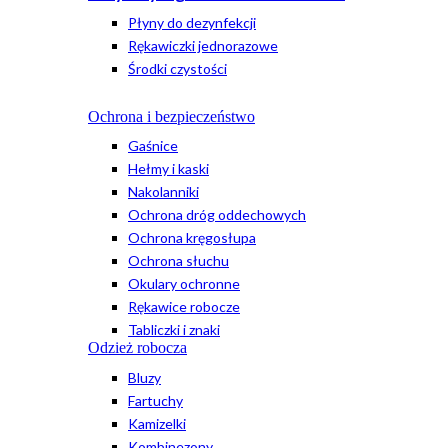
Płyny do dezynfekcji
Rękawiczki jednorazowe
Środki czystości
Ochrona i bezpieczeństwo
Gaśnice
Hełmy i kaski
Nakolanniki
Ochrona dróg oddechowych
Ochrona kręgosłupa
Ochrona słuchu
Okulary ochronne
Rękawice robocze
Tabliczki i znaki
Odzież robocza
Bluzy
Fartuchy
Kamizelki
Kombinezony