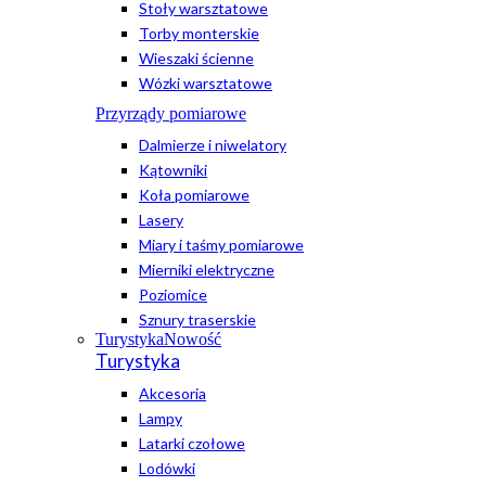
Stoły warsztatowe
Torby monterskie
Wieszaki ścienne
Wózki warsztatowe
Przyrządy pomiarowe
Dalmierze i niwelatory
Kątowniki
Koła pomiarowe
Lasery
Miary i taśmy pomiarowe
Mierniki elektryczne
Poziomice
Sznury traserskie
Turystyka
Nowość
Turystyka
Akcesoria
Lampy
Latarki czołowe
Lodówki