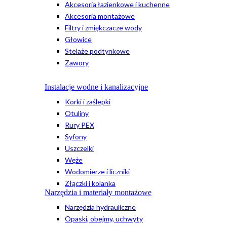
Akcesoria łazienkowe i kuchenne
Akcesoria montażowe
Filtry i zmiękczacze wody
Głowice
Stelaże podtynkowe
Zawory
Instalacje wodne i kanalizacyjne
Korki i zaślepki
Otuliny
Rury PEX
Syfony
Uszczelki
Węże
Wodomierze i liczniki
Złączki i kolanka
Narzędzia i materiały montażowe
Narzędzia hydrauliczne
Opaski, obejmy, uchwyty