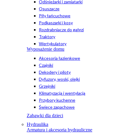
Odśnieżarki i zamiatarki
Osuszacze
Piły łańcuchowe
Podkaszarki i kosy
Rozdrabniacze do gałęzi
Traktory
Wertykulatory
Wyposażenie domu
Akcesoria łazienkowe
Czajniki
Dekodery i piloty
Dyfuzory, woski, olejki
Grzejniki
Klimatyzacja i wentylacja
Przybory kuchenne
Świece zapachowe
Zabawki dla dzieci
Hydraulika
Armatura i akcesoria hydrauliczne