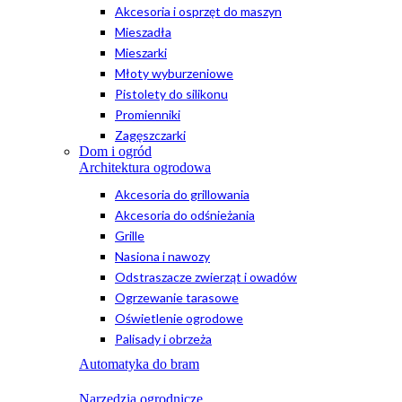
Akcesoria i osprzęt do maszyn
Mieszadła
Mieszarki
Młoty wyburzeniowe
Pistolety do silikonu
Promienniki
Zagęszczarki
Dom i ogród
Architektura ogrodowa
Akcesoria do grillowania
Akcesoria do odśnieżania
Grille
Nasiona i nawozy
Odstraszacze zwierząt i owadów
Ogrzewanie tarasowe
Oświetlenie ogrodowe
Palisady i obrzeża
Automatyka do bram
Narzędzia ogrodnicze