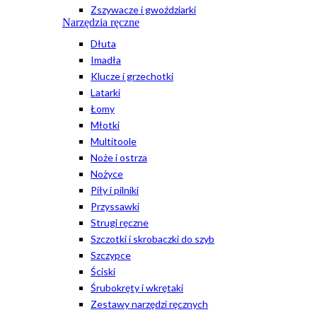
Zszywacze i gwoździarki
Narzędzia ręczne
Dłuta
Imadła
Klucze i grzechotki
Latarki
Łomy
Młotki
Multitoole
Noże i ostrza
Nożyce
Piły i pilniki
Przyssawki
Strugi ręczne
Szczotki i skrobaczki do szyb
Szczypce
Ściski
Śrubokręty i wkrętaki
Zestawy narzędzi ręcznych