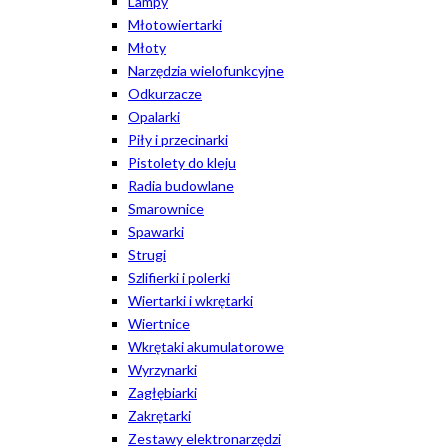
Lampy
Młotowiertarki
Młoty
Narzędzia wielofunkcyjne
Odkurzacze
Opalarki
Piły i przecinarki
Pistolety do kleju
Radia budowlane
Smarownice
Spawarki
Strugi
Szlifierki i polerki
Wiertarki i wkrętarki
Wiertnice
Wkrętaki akumulatorowe
Wyrzynarki
Zagłębiarki
Zakrętarki
Zestawy elektronarzędzi