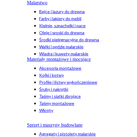
Malarstwo
Bejce i lazury do drewna
Farby i lakiery do mebli
Kielnie, szpachelki i pace
Oleje i woski do drewna
Środki pielęgnacyjne do drewna
Wałki i pędzle malarskie
Wiadra i kuwety malarskie
Materiały montażowe i mocujące
Akcesoria montażowe
Kołki i kotwy
Profile i listwy wykończeniowe
Śruby i nakrętki
Taśmy i siatki zbrojące
Taśmy montażowe
Wkręty
Sprzęt i maszyny budowlane
Agregaty i pistolety malarskie