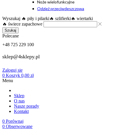
Noże wielofunkcyjne
Odzież przeciwdeszczowa
Wyszukaj
🔥 piły i pilarki
🔥 szlifierki
🔥 wiertarki
🔥 świece zapachowe
Szukaj
Polecane
+48 725 229 100
sklep@4sklepy.pl
Zaloguj się
0
Koszyk
0,00
zł
Menu
Sklep
O nas
Nasze porady
Kontakt
0
Porównaj
0
Obserwowane