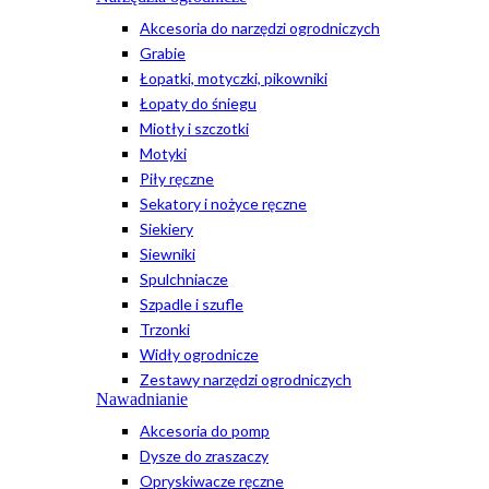
Akcesoria do narzędzi ogrodniczych
Grabie
Łopatki, motyczki, pikowniki
Łopaty do śniegu
Miotły i szczotki
Motyki
Piły ręczne
Sekatory i nożyce ręczne
Siekiery
Siewniki
Spulchniacze
Szpadle i szufle
Trzonki
Widły ogrodnicze
Zestawy narzędzi ogrodniczych
Nawadnianie
Akcesoria do pomp
Dysze do zraszaczy
Opryskiwacze ręczne