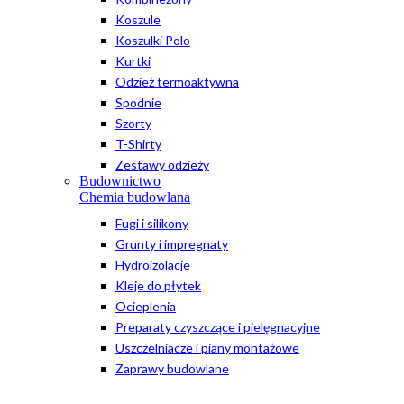
Koszule
Koszulki Polo
Kurtki
Odzież termoaktywna
Spodnie
Szorty
T-Shirty
Zestawy odzieży
Budownictwo
Chemia budowlana
Fugi i silikony
Grunty i impregnaty
Hydroizolacje
Kleje do płytek
Ocieplenia
Preparaty czyszczące i pielęgnacyjne
Uszczelniacze i piany montażowe
Zaprawy budowlane