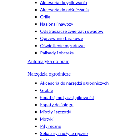
Akcesoria do grillowania
Akcesoria do odśnieżania
Grille
Nasiona i nawozy
Odstraszacze zwierząt i owadów
Ogrzewanie tarasowe
Oświetlenie ogrodowe
Palisady i obrzeża
Automatyka do bram
Narzędzia ogrodnicze
Akcesoria do narzędzi ogrodniczych
Grabie
Łopatki, motyczki, pikowniki
Łopaty do śniegu
Miotły i szczotki
Motyki
Piły ręczne
Sekatory i nożyce ręczne