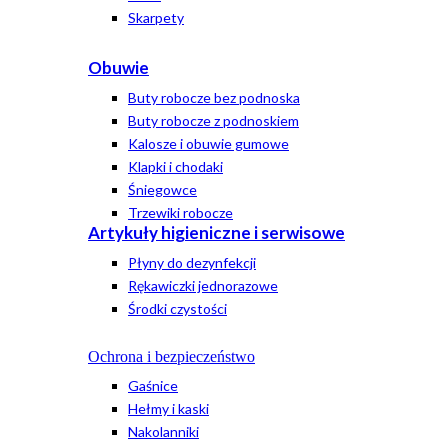
Skarpety
Obuwie
Buty robocze bez podnoska
Buty robocze z podnoskiem
Kalosze i obuwie gumowe
Klapki i chodaki
Śniegowce
Trzewiki robocze
Artykuły higieniczne i serwisowe
Płyny do dezynfekcji
Rękawiczki jednorazowe
Środki czystości
Ochrona i bezpieczeństwo
Gaśnice
Hełmy i kaski
Nakolanniki