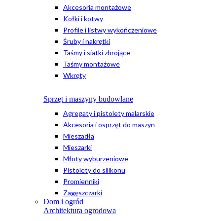
Akcesoria montażowe
Kołki i kotwy
Profile i listwy wykończeniowe
Śruby i nakrętki
Taśmy i siatki zbrojące
Taśmy montażowe
Wkręty
Sprzęt i maszyny budowlane
Agregaty i pistolety malarskie
Akcesoria i osprzęt do maszyn
Mieszadła
Mieszarki
Młoty wyburzeniowe
Pistolety do silikonu
Promienniki
Zagęszczarki
Dom i ogród
Architektura ogrodowa