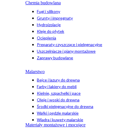
Chemia budowlana
Fugi i silikony
Grunty i impregnaty
Hydroizolacje
Kleje do płytek
Ocieplenia
Preparaty czyszczące i pielęgnacyjne
Uszczelniacze i piany montażowe
Zaprawy budowlane
Malarstwo
Bejce i lazury do drewna
Farby i lakiery do mebli
Kielnie, szpachelki i pace
Oleje i woski do drewna
Środki pielęgnacyjne do drewna
Wałki i pędzle malarskie
Wiadra i kuwety malarskie
Materiały montażowe i mocujące