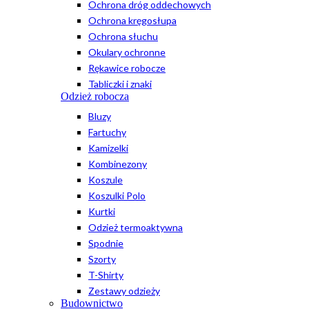
Ochrona dróg oddechowych
Ochrona kręgosłupa
Ochrona słuchu
Okulary ochronne
Rękawice robocze
Tabliczki i znaki
Odzież robocza
Bluzy
Fartuchy
Kamizelki
Kombinezony
Koszule
Koszulki Polo
Kurtki
Odzież termoaktywna
Spodnie
Szorty
T-Shirty
Zestawy odzieży
Budownictwo