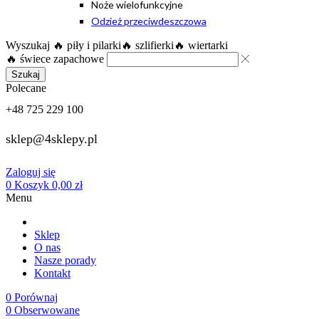
Noże wielofunkcyjne
Odzież przeciwdeszczowa
Wyszukaj
🔥 piły i pilarki
🔥 szlifierki
🔥 wiertarki
🔥 świece zapachowe
Szukaj
Polecane
+48 725 229 100
sklep@4sklepy.pl
Zaloguj się
0
Koszyk
0,00
zł
Menu
Sklep
O nas
Nasze porady
Kontakt
0
Porównaj
0
Obserwowane