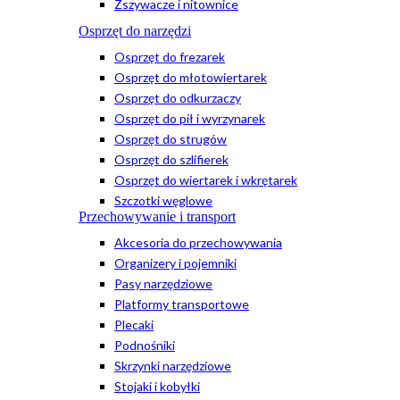
Zszywacze i nitownice
Osprzęt do narzędzi
Osprzęt do frezarek
Osprzęt do młotowiertarek
Osprzęt do odkurzaczy
Osprzęt do pił i wyrzynarek
Osprzęt do strugów
Osprzęt do szlifierek
Osprzęt do wiertarek i wkrętarek
Szczotki węglowe
Przechowywanie i transport
Akcesoria do przechowywania
Organizery i pojemniki
Pasy narzędziowe
Platformy transportowe
Plecaki
Podnośniki
Skrzynki narzędziowe
Stojaki i kobyłki