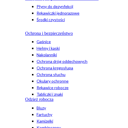
Płyny do dezynfekcji
Rękawiczki jednorazowe
Środki czystości
Ochrona i bezpieczeństwo
Gaśnice
Hełmy i kaski
Nakolanniki
Ochrona dróg oddechowych
Ochrona kręgosłupa
Ochrona słuchu
Okulary ochronne
Rękawice robocze
Tabliczki i znaki
Odzież robocza
Bluzy
Fartuchy
Kamizelki
Kombinezony