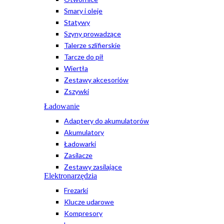
Smary i oleje
Statywy
Szyny prowadzące
Talerze szlifierskie
Tarcze do pił
Wiertła
Zestawy akcesoriów
Zszywki
Ładowanie
Adaptery do akumulatorów
Akumulatory
Ładowarki
Zasilacze
Zestawy zasilające
Elektronarzędzia
Frezarki
Klucze udarowe
Kompresory