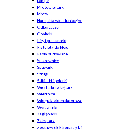
Lampy
Młotowiertarki
Młoty
Narzędzia wielofunkcyjne
Odkurzacze
Opalarki
Piły i przecinarki
Pistolety do kleju
Radia budowlane
Smarownice
Spawarki
Strugi
Szlifierki i polerki
Wiertarki i wkrętarki
Wiertnice
Wkrętaki akumulatorowe
Wyrzynarki
Zagłębiarki
Zakrętarki
Zestawy elektronarzędzi