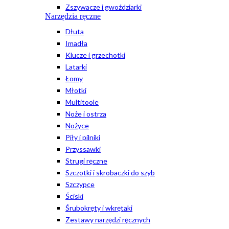
Zszywacze i gwoździarki
Narzędzia ręczne
Dłuta
Imadła
Klucze i grzechotki
Latarki
Łomy
Młotki
Multitoole
Noże i ostrza
Nożyce
Piły i pilniki
Przyssawki
Strugi ręczne
Szczotki i skrobaczki do szyb
Szczypce
Ściski
Śrubokręty i wkrętaki
Zestawy narzędzi ręcznych