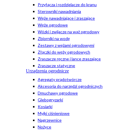
Przyłącza i rozdzielacze do kranu
Sterowniki nawadniania
Węże nawadniające i zraszające
Węże ogrodowe
Wózki i zwijacze na wąż ogrodowy
Zbiorniki na wodę
Zestawy z wężami ogrodowymi
Złączki do węży ogrodowych
Zraszacze ręczne i lance zraszające
Zraszacze statyczne
Urządzenia ogrodnicze
Agregaty prądotwórcze
Akcesoria do narzędzi ogrodniczych
Dmuchawy ogrodowe
Glebogryzarki
Kosiarki
Myjki ciśnieniowe
Nagrzewnice
Nożyce