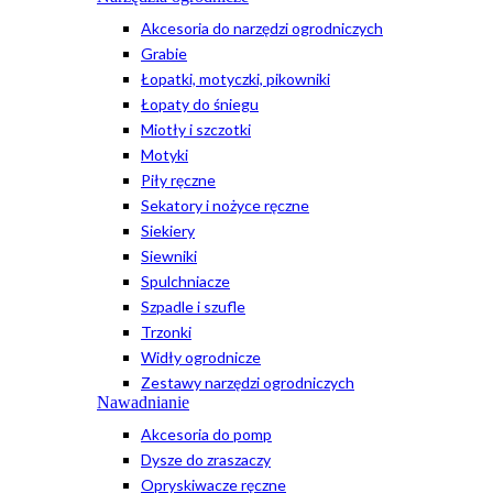
Akcesoria do narzędzi ogrodniczych
Grabie
Łopatki, motyczki, pikowniki
Łopaty do śniegu
Miotły i szczotki
Motyki
Piły ręczne
Sekatory i nożyce ręczne
Siekiery
Siewniki
Spulchniacze
Szpadle i szufle
Trzonki
Widły ogrodnicze
Zestawy narzędzi ogrodniczych
Nawadnianie
Akcesoria do pomp
Dysze do zraszaczy
Opryskiwacze ręczne