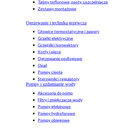
Taśmy teflonowe, pasty, uszczelniacze
Zestawy montażowe
Ogrzewanie i technika grzewcza
Głowice termostatyczne i zawory
Grzałki elektryczne
Grzejniki i konwektory
Kotły i piece
Ogrzewanie podłogowe
Opał
Pompy ciepła
Sterowniki i regulatory
Pompy i uzdatnianie wody
Akcesoria do pomp
Filtry i zmiękczacze wody
Pompy głębinowe
Pompy hydroforowe
Pompy obiegowe