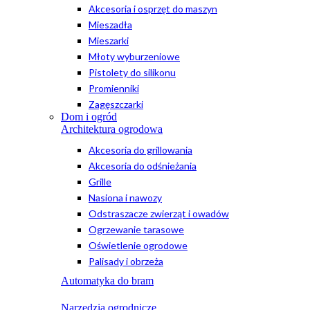
Akcesoria i osprzęt do maszyn
Mieszadła
Mieszarki
Młoty wyburzeniowe
Pistolety do silikonu
Promienniki
Zagęszczarki
Dom i ogród
Architektura ogrodowa
Akcesoria do grillowania
Akcesoria do odśnieżania
Grille
Nasiona i nawozy
Odstraszacze zwierząt i owadów
Ogrzewanie tarasowe
Oświetlenie ogrodowe
Palisady i obrzeża
Automatyka do bram
Narzędzia ogrodnicze