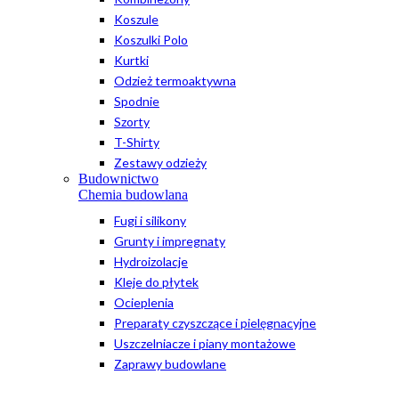
Koszule
Koszulki Polo
Kurtki
Odzież termoaktywna
Spodnie
Szorty
T-Shirty
Zestawy odzieży
Budownictwo
Chemia budowlana
Fugi i silikony
Grunty i impregnaty
Hydroizolacje
Kleje do płytek
Ocieplenia
Preparaty czyszczące i pielęgnacyjne
Uszczelniacze i piany montażowe
Zaprawy budowlane