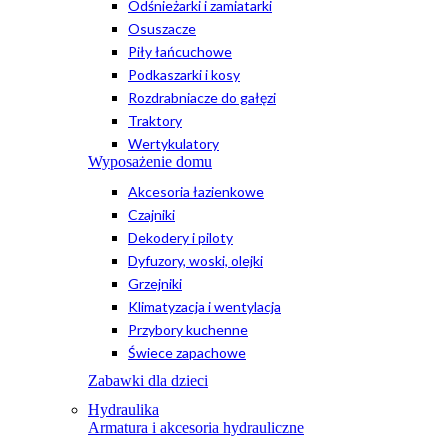
Odśnieżarki i zamiatarki
Osuszacze
Piły łańcuchowe
Podkaszarki i kosy
Rozdrabniacze do gałęzi
Traktory
Wertykulatory
Wyposażenie domu
Akcesoria łazienkowe
Czajniki
Dekodery i piloty
Dyfuzory, woski, olejki
Grzejniki
Klimatyzacja i wentylacja
Przybory kuchenne
Świece zapachowe
Zabawki dla dzieci
Hydraulika
Armatura i akcesoria hydrauliczne