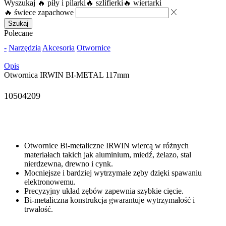
Wyszukaj
🔥 piły i pilarki
🔥 szlifierki
🔥 wiertarki
🔥 świece zapachowe
Szukaj
Polecane
-
Narzędzia
Akcesoria
Otwornice
Opis
Otwornica IRWIN BI-METAL 117mm
10504209
Otwornice Bi-metaliczne IRWIN wiercą w różnych
materiałach takich jak aluminium, miedź, żelazo, stal
nierdzewna, drewno i cynk.
Mocniejsze i bardziej wytrzymałe zęby dzięki spawaniu
elektronowemu.
Precyzyjny układ zębów zapewnia szybkie cięcie.
Bi-metaliczna konstrukcja gwarantuje wytrzymałość i
trwałość.