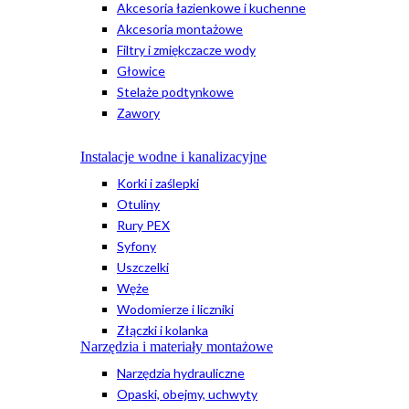
Akcesoria łazienkowe i kuchenne
Akcesoria montażowe
Filtry i zmiękczacze wody
Głowice
Stelaże podtynkowe
Zawory
Instalacje wodne i kanalizacyjne
Korki i zaślepki
Otuliny
Rury PEX
Syfony
Uszczelki
Węże
Wodomierze i liczniki
Złączki i kolanka
Narzędzia i materiały montażowe
Narzędzia hydrauliczne
Opaski, obejmy, uchwyty