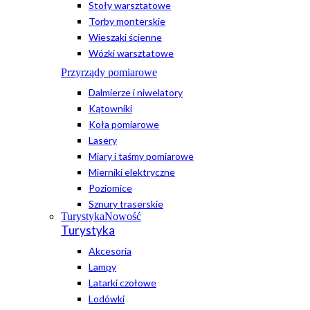
Stoły warsztatowe
Torby monterskie
Wieszaki ścienne
Wózki warsztatowe
Przyrządy pomiarowe
Dalmierze i niwelatory
Kątowniki
Koła pomiarowe
Lasery
Miary i taśmy pomiarowe
Mierniki elektryczne
Poziomice
Sznury traserskie
Turystyka
Nowość
Turystyka
Akcesoria
Lampy
Latarki czołowe
Lodówki