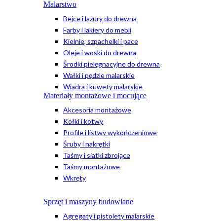
Malarstwo
Bejce i lazury do drewna
Farby i lakiery do mebli
Kielnie, szpachelki i pace
Oleje i woski do drewna
Środki pielęgnacyjne do drewna
Wałki i pędzle malarskie
Wiadra i kuwety malarskie
Materiały montażowe i mocujące
Akcesoria montażowe
Kołki i kotwy
Profile i listwy wykończeniowe
Śruby i nakrętki
Taśmy i siatki zbrojące
Taśmy montażowe
Wkręty
Sprzęt i maszyny budowlane
Agregaty i pistolety malarskie