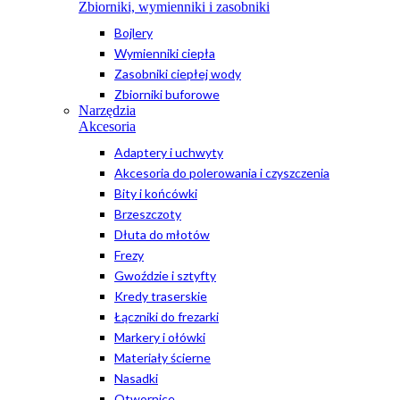
Zbiorniki, wymienniki i zasobniki
Bojlery
Wymienniki ciepła
Zasobniki ciepłej wody
Zbiorniki buforowe
Narzędzia
Akcesoria
Adaptery i uchwyty
Akcesoria do polerowania i czyszczenia
Bity i końcówki
Brzeszczoty
Dłuta do młotów
Frezy
Gwoździe i sztyfty
Kredy traserskie
Łączniki do frezarki
Markery i ołówki
Materiały ścierne
Nasadki
Otwornice