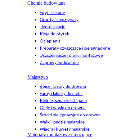
Chemia budowlana
Fugi i silikony
Grunty i impregnaty
Hydroizolacje
Kleje do płytek
Ocieplenia
Preparaty czyszczące i pielęgnacyjne
Uszczelniacze i piany montażowe
Zaprawy budowlane
Malarstwo
Bejce i lazury do drewna
Farby i lakiery do mebli
Kielnie, szpachelki i pace
Oleje i woski do drewna
Środki pielęgnacyjne do drewna
Wałki i pędzle malarskie
Wiadra i kuwety malarskie
Materiały montażowe i mocujące