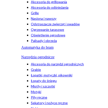
Akcesoria do grillowania
Akcesoria do odśnieżania
Grille
Nasiona i nawozy
Odstraszacze zwierząt i owadów
Ogrzewanie tarasowe
Oświetlenie ogrodowe
Palisady i obrzeża
Automatyka do bram
Narzędzia ogrodnicze
Akcesoria do narzędzi ogrodniczych
Grabie
Łopatki, motyczki, pikowniki
Łopaty do śniegu
Miotły i szczotki
Motyki
Piły ręczne
Sekatory i nożyce ręczne