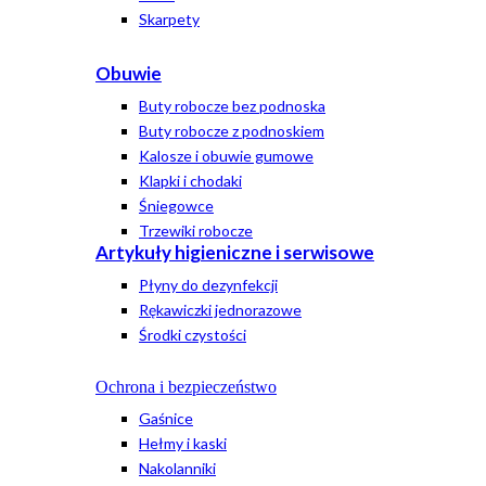
Skarpety
Obuwie
Buty robocze bez podnoska
Buty robocze z podnoskiem
Kalosze i obuwie gumowe
Klapki i chodaki
Śniegowce
Trzewiki robocze
Artykuły higieniczne i serwisowe
Płyny do dezynfekcji
Rękawiczki jednorazowe
Środki czystości
Ochrona i bezpieczeństwo
Gaśnice
Hełmy i kaski
Nakolanniki