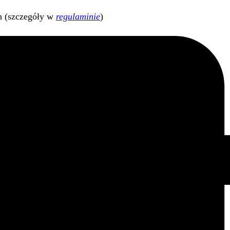
h (szczegóły w
regulaminie
)