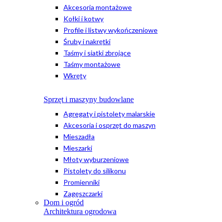
Akcesoria montażowe
Kołki i kotwy
Profile i listwy wykończeniowe
Śruby i nakrętki
Taśmy i siatki zbrojące
Taśmy montażowe
Wkręty
Sprzęt i maszyny budowlane
Agregaty i pistolety malarskie
Akcesoria i osprzęt do maszyn
Mieszadła
Mieszarki
Młoty wyburzeniowe
Pistolety do silikonu
Promienniki
Zagęszczarki
Dom i ogród
Architektura ogrodowa