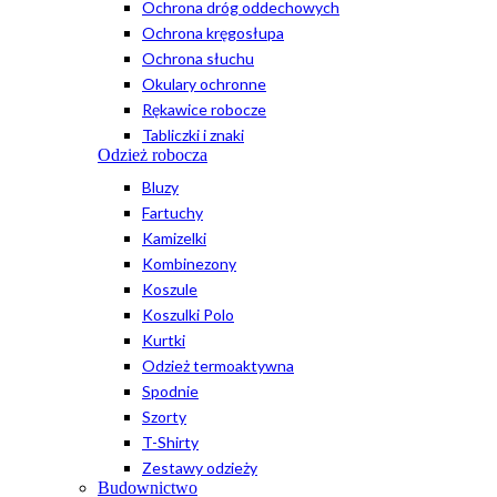
Ochrona dróg oddechowych
Ochrona kręgosłupa
Ochrona słuchu
Okulary ochronne
Rękawice robocze
Tabliczki i znaki
Odzież robocza
Bluzy
Fartuchy
Kamizelki
Kombinezony
Koszule
Koszulki Polo
Kurtki
Odzież termoaktywna
Spodnie
Szorty
T-Shirty
Zestawy odzieży
Budownictwo