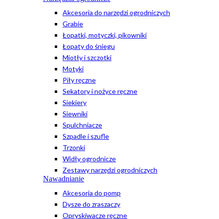
Akcesoria do narzędzi ogrodniczych
Grabie
Łopatki, motyczki, pikowniki
Łopaty do śniegu
Miotły i szczotki
Motyki
Piły ręczne
Sekatory i nożyce ręczne
Siekiery
Siewniki
Spulchniacze
Szpadle i szufle
Trzonki
Widły ogrodnicze
Zestawy narzędzi ogrodniczych
Nawadnianie
Akcesoria do pomp
Dysze do zraszaczy
Opryskiwacze ręczne