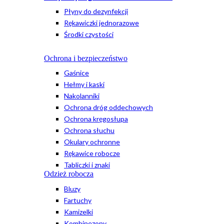
Płyny do dezynfekcji
Rękawiczki jednorazowe
Środki czystości
Ochrona i bezpieczeństwo
Gaśnice
Hełmy i kaski
Nakolanniki
Ochrona dróg oddechowych
Ochrona kręgosłupa
Ochrona słuchu
Okulary ochronne
Rękawice robocze
Tabliczki i znaki
Odzież robocza
Bluzy
Fartuchy
Kamizelki
Kombinezony