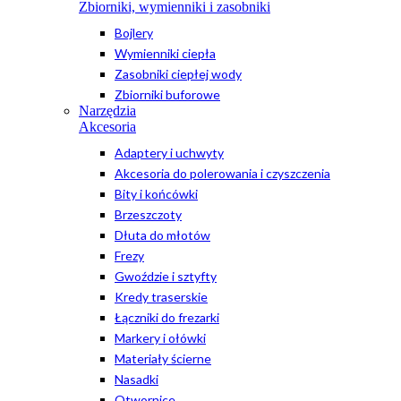
Zbiorniki, wymienniki i zasobniki
Bojlery
Wymienniki ciepła
Zasobniki ciepłej wody
Zbiorniki buforowe
Narzędzia
Akcesoria
Adaptery i uchwyty
Akcesoria do polerowania i czyszczenia
Bity i końcówki
Brzeszczoty
Dłuta do młotów
Frezy
Gwoździe i sztyfty
Kredy traserskie
Łączniki do frezarki
Markery i ołówki
Materiały ścierne
Nasadki
Otwornice