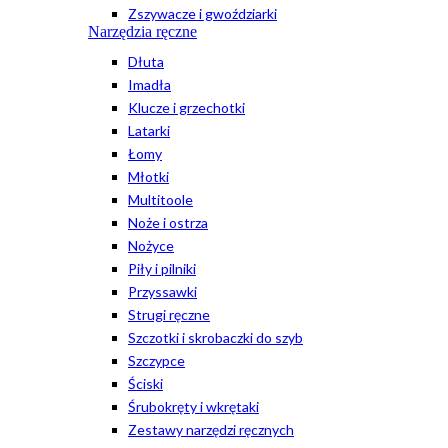
Zszywacze i gwoździarki
Narzędzia ręczne
Dłuta
Imadła
Klucze i grzechotki
Latarki
Łomy
Młotki
Multitoole
Noże i ostrza
Nożyce
Piły i pilniki
Przyssawki
Strugi ręczne
Szczotki i skrobaczki do szyb
Szczypce
Ściski
Śrubokręty i wkrętaki
Zestawy narzędzi ręcznych