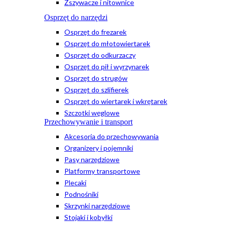
Zszywacze i nitownice
Osprzęt do narzędzi
Osprzęt do frezarek
Osprzęt do młotowiertarek
Osprzęt do odkurzaczy
Osprzęt do pił i wyrzynarek
Osprzęt do strugów
Osprzęt do szlifierek
Osprzęt do wiertarek i wkrętarek
Szczotki węglowe
Przechowywanie i transport
Akcesoria do przechowywania
Organizery i pojemniki
Pasy narzędziowe
Platformy transportowe
Plecaki
Podnośniki
Skrzynki narzędziowe
Stojaki i kobyłki