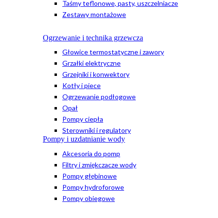
Taśmy teflonowe, pasty, uszczelniacze
Zestawy montażowe
Ogrzewanie i technika grzewcza
Głowice termostatyczne i zawory
Grzałki elektryczne
Grzejniki i konwektory
Kotły i piece
Ogrzewanie podłogowe
Opał
Pompy ciepła
Sterowniki i regulatory
Pompy i uzdatnianie wody
Akcesoria do pomp
Filtry i zmiękczacze wody
Pompy głębinowe
Pompy hydroforowe
Pompy obiegowe