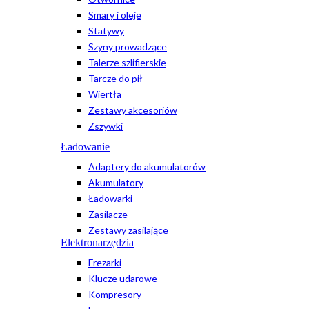
Smary i oleje
Statywy
Szyny prowadzące
Talerze szlifierskie
Tarcze do pił
Wiertła
Zestawy akcesoriów
Zszywki
Ładowanie
Adaptery do akumulatorów
Akumulatory
Ładowarki
Zasilacze
Zestawy zasilające
Elektronarzędzia
Frezarki
Klucze udarowe
Kompresory