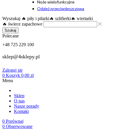
Noże wielofunkcyjne
Odzież przeciwdeszczowa
Wyszukaj
🔥 piły i pilarki
🔥 szlifierki
🔥 wiertarki
🔥 świece zapachowe
Szukaj
Polecane
+48 725 229 100
sklep@4sklepy.pl
Zaloguj się
0
Koszyk
0,00
zł
Menu
Sklep
O nas
Nasze porady
Kontakt
0
Porównaj
0
Obserwowane