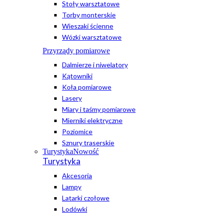
Stoły warsztatowe
Torby monterskie
Wieszaki ścienne
Wózki warsztatowe
Przyrządy pomiarowe
Dalmierze i niwelatory
Kątowniki
Koła pomiarowe
Lasery
Miary i taśmy pomiarowe
Mierniki elektryczne
Poziomice
Sznury traserskie
Turystyka
Nowość
Turystyka
Akcesoria
Lampy
Latarki czołowe
Lodówki