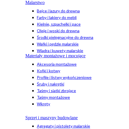
Malarstwo
Bejce i lazury do drewna
Farby i lakiery do mebli
Kielnie, szpachelki i pace
Oleje i woski do drewna
Środki pielęgnacyjne do drewna
Wałki i pędzle malarskie
Wiadra i kuwety malarskie
Materiały montażowe i mocujące
Akcesoria montażowe
Kołki i kotwy
Profile i listwy wykończeniowe
Śruby i nakrętki
Taśmy i siatki zbrojące
Taśmy montażowe
Wkręty
Sprzęt i maszyny budowlane
Agregaty i pistolety malarskie