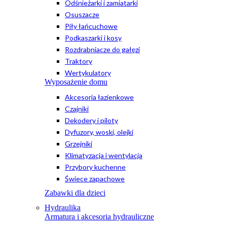
Odśnieżarki i zamiatarki
Osuszacze
Piły łańcuchowe
Podkaszarki i kosy
Rozdrabniacze do gałęzi
Traktory
Wertykulatory
Wyposażenie domu
Akcesoria łazienkowe
Czajniki
Dekodery i piloty
Dyfuzory, woski, olejki
Grzejniki
Klimatyzacja i wentylacja
Przybory kuchenne
Świece zapachowe
Zabawki dla dzieci
Hydraulika
Armatura i akcesoria hydrauliczne