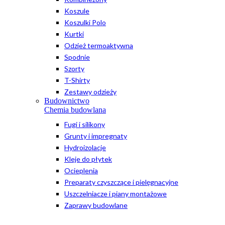
Koszule
Koszulki Polo
Kurtki
Odzież termoaktywna
Spodnie
Szorty
T-Shirty
Zestawy odzieży
Budownictwo
Chemia budowlana
Fugi i silikony
Grunty i impregnaty
Hydroizolacje
Kleje do płytek
Ocieplenia
Preparaty czyszczące i pielęgnacyjne
Uszczelniacze i piany montażowe
Zaprawy budowlane