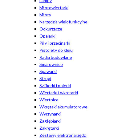
Lampy
Młotowiertarki
Młoty
Narzędzia wielofunkcyjne
Odkurzacze
Opalarki
Piły i przecinarki
Pistolety do kleju
Radia budowlane
Smarownice
Spawarki
Strugi
Szlifierki i polerki
Wiertarki i wkrętarki
Wiertnice
Wkrętaki akumulatorowe
Wyrzynarki
Zagłębiarki
Zakrętarki
Zestawy elektronarzędzi