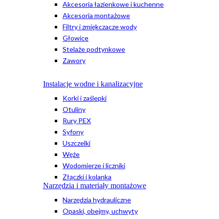
Akcesoria łazienkowe i kuchenne
Akcesoria montażowe
Filtry i zmiękczacze wody
Głowice
Stelaże podtynkowe
Zawory
Instalacje wodne i kanalizacyjne
Korki i zaślepki
Otuliny
Rury PEX
Syfony
Uszczelki
Węże
Wodomierze i liczniki
Złączki i kolanka
Narzędzia i materiały montażowe
Narzędzia hydrauliczne
Opaski, obejmy, uchwyty