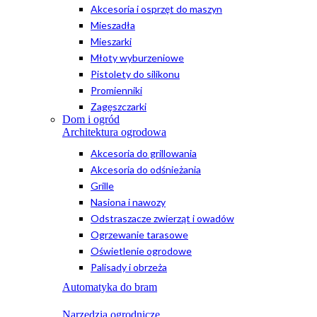
Akcesoria i osprzęt do maszyn
Mieszadła
Mieszarki
Młoty wyburzeniowe
Pistolety do silikonu
Promienniki
Zagęszczarki
Dom i ogród
Architektura ogrodowa
Akcesoria do grillowania
Akcesoria do odśnieżania
Grille
Nasiona i nawozy
Odstraszacze zwierząt i owadów
Ogrzewanie tarasowe
Oświetlenie ogrodowe
Palisady i obrzeża
Automatyka do bram
Narzędzia ogrodnicze