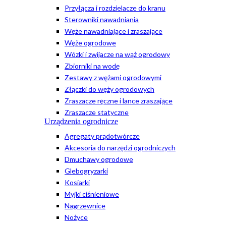
Przyłącza i rozdzielacze do kranu
Sterowniki nawadniania
Węże nawadniające i zraszające
Węże ogrodowe
Wózki i zwijacze na wąż ogrodowy
Zbiorniki na wodę
Zestawy z wężami ogrodowymi
Złączki do węży ogrodowych
Zraszacze ręczne i lance zraszające
Zraszacze statyczne
Urządzenia ogrodnicze
Agregaty prądotwórcze
Akcesoria do narzędzi ogrodniczych
Dmuchawy ogrodowe
Glebogryzarki
Kosiarki
Myjki ciśnieniowe
Nagrzewnice
Nożyce