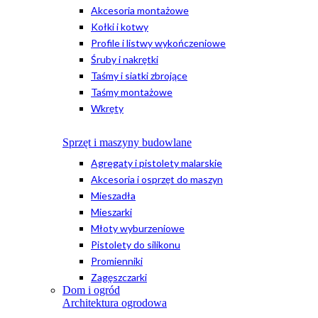
Akcesoria montażowe
Kołki i kotwy
Profile i listwy wykończeniowe
Śruby i nakrętki
Taśmy i siatki zbrojące
Taśmy montażowe
Wkręty
Sprzęt i maszyny budowlane
Agregaty i pistolety malarskie
Akcesoria i osprzęt do maszyn
Mieszadła
Mieszarki
Młoty wyburzeniowe
Pistolety do silikonu
Promienniki
Zagęszczarki
Dom i ogród
Architektura ogrodowa