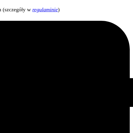
h (szczegóły w
regulaminie
)