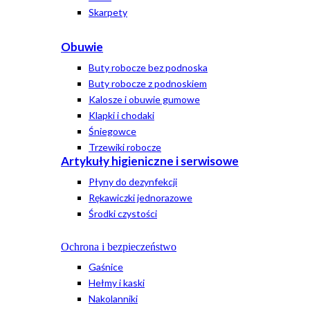
Skarpety
Obuwie
Buty robocze bez podnoska
Buty robocze z podnoskiem
Kalosze i obuwie gumowe
Klapki i chodaki
Śniegowce
Trzewiki robocze
Artykuły higieniczne i serwisowe
Płyny do dezynfekcji
Rękawiczki jednorazowe
Środki czystości
Ochrona i bezpieczeństwo
Gaśnice
Hełmy i kaski
Nakolanniki