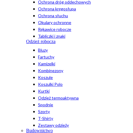
Ochrona dróg oddechowych
Ochrona kręgosłupa
Ochrona słuchu
Okulary ochronne
Rękawice robocze
Tabliczki i znaki
Odzież robocza
Bluzy
Fartuchy
Kamizelki
Kombinezony
Koszule
Koszulki Polo
Kurtki
Odzież termoaktywna
Spodnie
Szorty
T-Shirty
Zestawy odzieży
Budownictwo