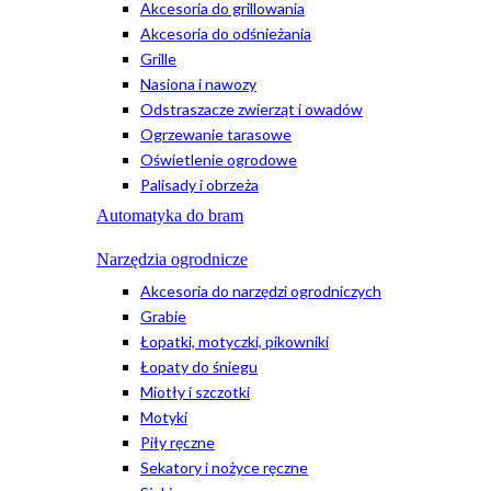
Akcesoria do grillowania
Akcesoria do odśnieżania
Grille
Nasiona i nawozy
Odstraszacze zwierząt i owadów
Ogrzewanie tarasowe
Oświetlenie ogrodowe
Palisady i obrzeża
Automatyka do bram
Narzędzia ogrodnicze
Akcesoria do narzędzi ogrodniczych
Grabie
Łopatki, motyczki, pikowniki
Łopaty do śniegu
Miotły i szczotki
Motyki
Piły ręczne
Sekatory i nożyce ręczne