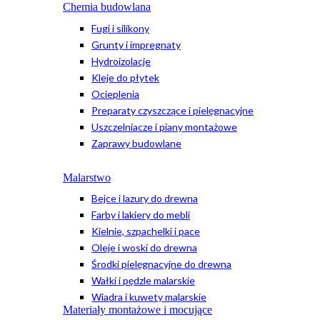
Chemia budowlana
Fugi i silikony
Grunty i impregnaty
Hydroizolacje
Kleje do płytek
Ocieplenia
Preparaty czyszczące i pielęgnacyjne
Uszczelniacze i piany montażowe
Zaprawy budowlane
Malarstwo
Bejce i lazury do drewna
Farby i lakiery do mebli
Kielnie, szpachelki i pace
Oleje i woski do drewna
Środki pielęgnacyjne do drewna
Wałki i pędzle malarskie
Wiadra i kuwety malarskie
Materiały montażowe i mocujące