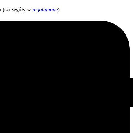
h (szczegóły w
regulaminie
)