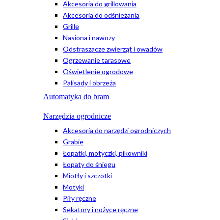
Akcesoria do grillowania
Akcesoria do odśnieżania
Grille
Nasiona i nawozy
Odstraszacze zwierząt i owadów
Ogrzewanie tarasowe
Oświetlenie ogrodowe
Palisady i obrzeża
Automatyka do bram
Narzędzia ogrodnicze
Akcesoria do narzędzi ogrodniczych
Grabie
Łopatki, motyczki, pikowniki
Łopaty do śniegu
Miotły i szczotki
Motyki
Piły ręczne
Sekatory i nożyce ręczne