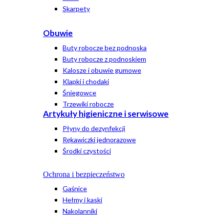
Skarpety
Obuwie
Buty robocze bez podnoska
Buty robocze z podnoskiem
Kalosze i obuwie gumowe
Klapki i chodaki
Śniegowce
Trzewiki robocze
Artykuły higieniczne i serwisowe
Płyny do dezynfekcji
Rękawiczki jednorazowe
Środki czystości
Ochrona i bezpieczeństwo
Gaśnice
Hełmy i kaski
Nakolanniki