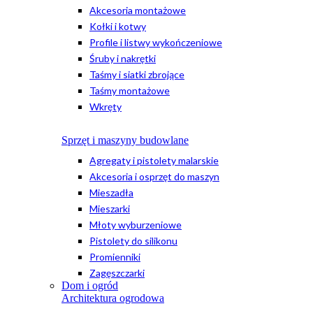
Akcesoria montażowe
Kołki i kotwy
Profile i listwy wykończeniowe
Śruby i nakrętki
Taśmy i siatki zbrojące
Taśmy montażowe
Wkręty
Sprzęt i maszyny budowlane
Agregaty i pistolety malarskie
Akcesoria i osprzęt do maszyn
Mieszadła
Mieszarki
Młoty wyburzeniowe
Pistolety do silikonu
Promienniki
Zagęszczarki
Dom i ogród
Architektura ogrodowa