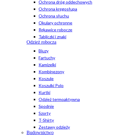
Ochrona dróg oddechowych
Ochrona kręgosłupa
Ochrona słuchu
Okulary ochronne
Rękawice robocze
Tabliczki i znaki
Odzież robocza
Bluzy
Fartuchy
Kamizelki
Kombinezony
Koszule
Koszulki Polo
Kurtki
Odzież termoaktywna
Spodnie
Szorty
T-Shirty
Zestawy odzieży
Budownictwo