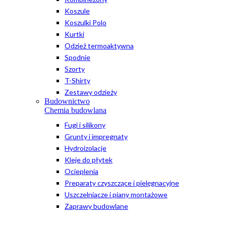
Koszule
Koszulki Polo
Kurtki
Odzież termoaktywna
Spodnie
Szorty
T-Shirty
Zestawy odzieży
Budownictwo
Chemia budowlana
Fugi i silikony
Grunty i impregnaty
Hydroizolacje
Kleje do płytek
Ocieplenia
Preparaty czyszczące i pielęgnacyjne
Uszczelniacze i piany montażowe
Zaprawy budowlane