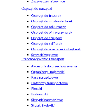
Zszywacze i nitownice
Osprzęt do narzędzi
Osprzęt do frezarek
Osprzęt do młotowiertarek
Osprzęt do odkurzaczy
Osprzęt do pił i wyrzynarek
Osprzęt do strugów
Osprzęt do szlifierek
Osprzęt do wiertarek i wkrętarek
Szczotki węglowe
Przechowywanie i transport
Akcesoria do przechowywania
Organizery i pojemniki
Pasy narzędziowe
Platformy transportowe
Plecaki
Podnośniki
Skrzynki narzędziowe
Stojaki i kobyłki