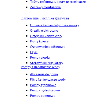
Taśmy teflonowe, pasty, uszczelniacze
Zestawy montażowe
Ogrzewanie i technika grzewcza
Głowice termostatyczne i zawory
Grzałki elektryczne
Grzejniki i konwektory
Kotły i piece
Ogrzewanie podłogowe
Opał
Pompy ciepła
Sterowniki i regulatory
Pompy i uzdatnianie wody
Akcesoria do pomp
Filtry i zmiękczacze wody
Pompy głębinowe
Pompy hydroforowe
Pompy obiegowe