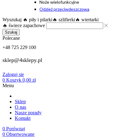
Noże wielofunkcyjne
Odzież przeciwdeszczowa
Wyszukaj
🔥 piły i pilarki
🔥 szlifierki
🔥 wiertarki
🔥 świece zapachowe
Szukaj
Polecane
+48 725 229 100
sklep@4sklepy.pl
Zaloguj się
0
Koszyk
0,00
zł
Menu
Sklep
O nas
Nasze porady
Kontakt
0
Porównaj
0
Obserwowane