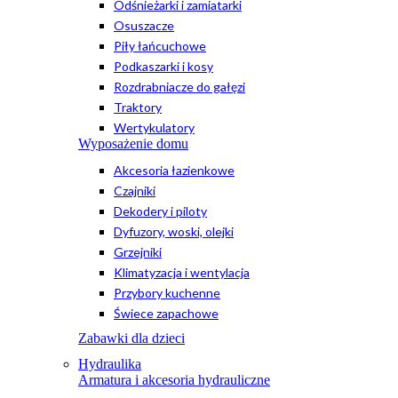
Odśnieżarki i zamiatarki
Osuszacze
Piły łańcuchowe
Podkaszarki i kosy
Rozdrabniacze do gałęzi
Traktory
Wertykulatory
Wyposażenie domu
Akcesoria łazienkowe
Czajniki
Dekodery i piloty
Dyfuzory, woski, olejki
Grzejniki
Klimatyzacja i wentylacja
Przybory kuchenne
Świece zapachowe
Zabawki dla dzieci
Hydraulika
Armatura i akcesoria hydrauliczne