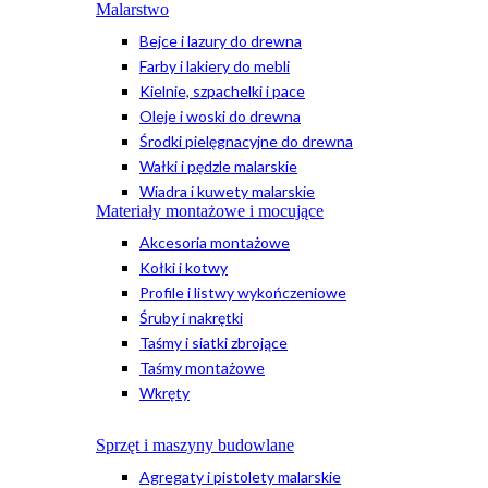
Malarstwo
Bejce i lazury do drewna
Farby i lakiery do mebli
Kielnie, szpachelki i pace
Oleje i woski do drewna
Środki pielęgnacyjne do drewna
Wałki i pędzle malarskie
Wiadra i kuwety malarskie
Materiały montażowe i mocujące
Akcesoria montażowe
Kołki i kotwy
Profile i listwy wykończeniowe
Śruby i nakrętki
Taśmy i siatki zbrojące
Taśmy montażowe
Wkręty
Sprzęt i maszyny budowlane
Agregaty i pistolety malarskie