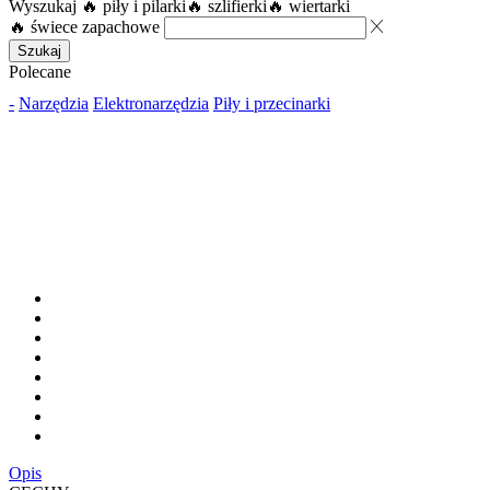
Wyszukaj
🔥 piły i pilarki
🔥 szlifierki
🔥 wiertarki
🔥 świece zapachowe
Szukaj
Polecane
-
Narzędzia
Elektronarzędzia
Piły i przecinarki
Opis