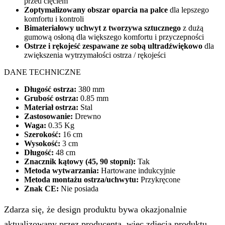
przed cięciem
Zoptymalizowany obszar oparcia na palce
dla lepszego
komfortu i kontroli
Bimateriałowy uchwyt z tworzywa sztucznego
z dużą
gumową osłoną dla większego komfortu i przyczepności
Ostrze i rękojeść zespawane ze sobą ultradźwiękowo
dla
zwiększenia wytrzymałości ostrza / rękojeści
DANE TECHNICZNE
Długość ostrza:
380 mm
Grubość ostrza:
0.85 mm
Materiał ostrza:
Stal
Zastosowanie:
Drewno
Waga:
0.35 Kg
Szerokość:
16 cm
Wysokość:
3 cm
Długość:
48 cm
Znacznik kątowy (45, 90 stopni):
Tak
Metoda wytwarzania:
Hartowane indukcyjnie
Metoda montażu ostrza/uchwytu:
Przykręcone
Znak CE:
Nie posiada
Zdarza się, że design produktu bywa okazjonalnie
aktualizowany przez producenta, więc zdjęcia produktu