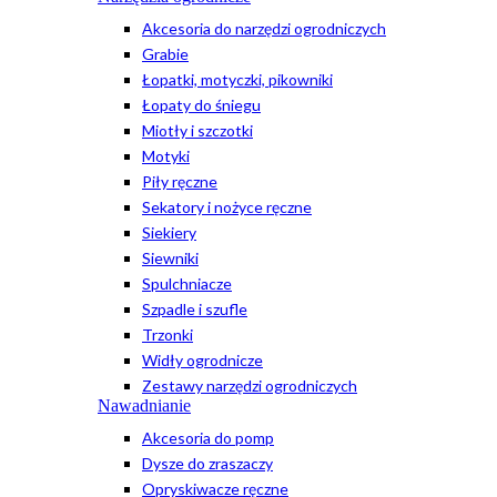
Akcesoria do narzędzi ogrodniczych
Grabie
Łopatki, motyczki, pikowniki
Łopaty do śniegu
Miotły i szczotki
Motyki
Piły ręczne
Sekatory i nożyce ręczne
Siekiery
Siewniki
Spulchniacze
Szpadle i szufle
Trzonki
Widły ogrodnicze
Zestawy narzędzi ogrodniczych
Nawadnianie
Akcesoria do pomp
Dysze do zraszaczy
Opryskiwacze ręczne