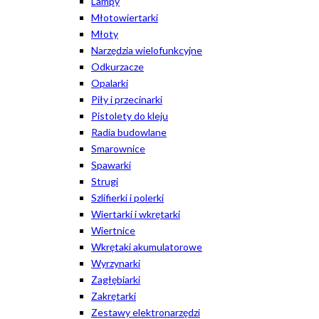
Lampy
Młotowiertarki
Młoty
Narzędzia wielofunkcyjne
Odkurzacze
Opalarki
Piły i przecinarki
Pistolety do kleju
Radia budowlane
Smarownice
Spawarki
Strugi
Szlifierki i polerki
Wiertarki i wkrętarki
Wiertnice
Wkrętaki akumulatorowe
Wyrzynarki
Zagłębiarki
Zakrętarki
Zestawy elektronarzędzi