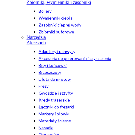
Zbiorniki, wymienniki i zasobniki
Bojlery
Wymienniki ciepła
Zasobniki ciepłej wody
Zbiorniki buforowe
Narzędzia
Akcesoria
Adaptery i uchwyty
Akcesoria do polerowania i czyszczenia
Bity i końcówki
Brzeszczoty
Dłuta do młotów
Frezy
Gwoździe i sztyfty
Kredy traserskie
Łączniki do frezarki
Markery i ołówki
Materiały ścierne
Nasadki
Otwornice