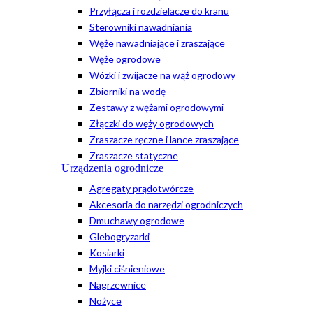
Przyłącza i rozdzielacze do kranu
Sterowniki nawadniania
Węże nawadniające i zraszające
Węże ogrodowe
Wózki i zwijacze na wąż ogrodowy
Zbiorniki na wodę
Zestawy z wężami ogrodowymi
Złączki do węży ogrodowych
Zraszacze ręczne i lance zraszające
Zraszacze statyczne
Urządzenia ogrodnicze
Agregaty prądotwórcze
Akcesoria do narzędzi ogrodniczych
Dmuchawy ogrodowe
Glebogryzarki
Kosiarki
Myjki ciśnieniowe
Nagrzewnice
Nożyce