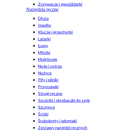
Zszywacze i gwoździarki
Narzędzia ręczne
Dłuta
Imadła
Klucze i grzechotki
Latarki
Łomy
Młotki
Multitoole
Noże i ostrza
Nożyce
Piły i pilniki
Przyssawki
Strugi ręczne
Szczotki i skrobaczki do szyb
Szczypce
Ściski
Śrubokręty i wkrętaki
Zestawy narzędzi ręcznych