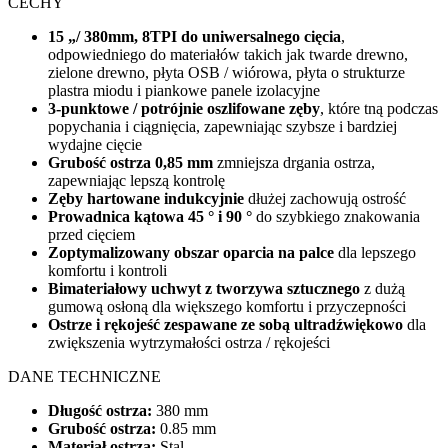
CECHY
15 „/ 380mm, 8TPI do uniwersalnego cięcia
,
odpowiedniego do materiałów takich jak twarde drewno,
zielone drewno, płyta OSB / wiórowa, płyta o strukturze
plastra miodu i piankowe panele izolacyjne
3-punktowe / potrójnie oszlifowane zęby
, które tną podczas
popychania i ciągnięcia, zapewniając szybsze i bardziej
wydajne cięcie
Grubość ostrza 0,85 mm
zmniejsza drgania ostrza,
zapewniając lepszą kontrolę
Zęby hartowane indukcyjnie
dłużej zachowują ostrość
Prowadnica kątowa 45 ° i 90 °
do szybkiego znakowania
przed cięciem
Zoptymalizowany obszar oparcia na palce
dla lepszego
komfortu i kontroli
Bimateriałowy uchwyt z tworzywa sztucznego
z dużą
gumową osłoną dla większego komfortu i przyczepności
Ostrze i rękojeść zespawane ze sobą ultradźwiękowo
dla
zwiększenia wytrzymałości ostrza / rękojeści
DANE TECHNICZNE
Długość ostrza:
380 mm
Grubość ostrza:
0.85 mm
Materiał ostrza:
Stal