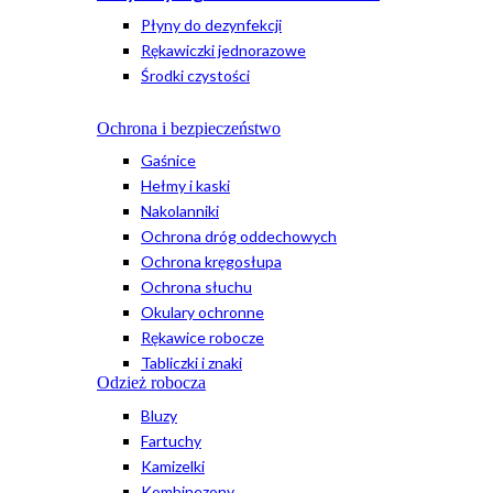
Płyny do dezynfekcji
Rękawiczki jednorazowe
Środki czystości
Ochrona i bezpieczeństwo
Gaśnice
Hełmy i kaski
Nakolanniki
Ochrona dróg oddechowych
Ochrona kręgosłupa
Ochrona słuchu
Okulary ochronne
Rękawice robocze
Tabliczki i znaki
Odzież robocza
Bluzy
Fartuchy
Kamizelki
Kombinezony