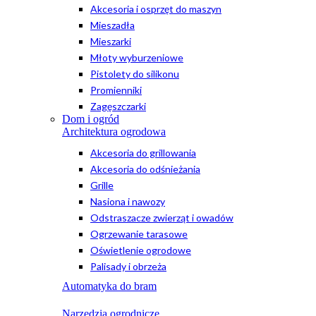
Akcesoria i osprzęt do maszyn
Mieszadła
Mieszarki
Młoty wyburzeniowe
Pistolety do silikonu
Promienniki
Zagęszczarki
Dom i ogród
Architektura ogrodowa
Akcesoria do grillowania
Akcesoria do odśnieżania
Grille
Nasiona i nawozy
Odstraszacze zwierząt i owadów
Ogrzewanie tarasowe
Oświetlenie ogrodowe
Palisady i obrzeża
Automatyka do bram
Narzędzia ogrodnicze