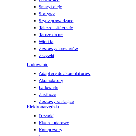
Smary i oleje
Statywy
Szyny prowadzące
Talerze szlifierskie
Tarcze do pił
Wiertła
Zestawy akcesoriów
Zszywki
Ładowanie
Adaptery do akumulatorów
Akumulatory
Ładowarki
Zasilacze
Zestawy zasilające
Elektronarzędzia
Frezarki
Klucze udarowe
Kompresory