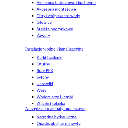
Akcesoria łazienkowe i kuchenne
Akcesoria montażowe
Filtry i zmiękczacze wody
Głowice
Stelaże podtynkowe
Zawory
Instalacje wodne i kanalizacyjne
Korki i zaślepki
Otuliny
Rury PEX
Syfony
Uszczelki
Węże
Wodomierze i liczniki
Złączki i kolanka
Narzędzia i materiały montażowe
Narzędzia hydrauliczne
Opaski, obejmy, uchwyty