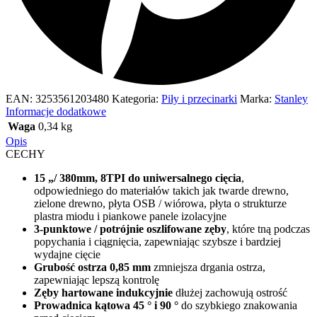
EAN:
3253561203480
Kategoria:
Piły i przecinarki
Marka:
Stanley
Informacje dodatkowe
Waga
0,34 kg
Opis
CECHY
15 „/ 380mm, 8TPI do uniwersalnego cięcia
,
odpowiedniego do materiałów takich jak twarde drewno,
zielone drewno, płyta OSB / wiórowa, płyta o strukturze
plastra miodu i piankowe panele izolacyjne
3-punktowe / potrójnie oszlifowane zęby
, które tną podczas
popychania i ciągnięcia, zapewniając szybsze i bardziej
wydajne cięcie
Grubość ostrza 0,85 mm
zmniejsza drgania ostrza,
zapewniając lepszą kontrolę
Zęby hartowane indukcyjnie
dłużej zachowują ostrość
Prowadnica kątowa 45 ° i 90 °
do szybkiego znakowania