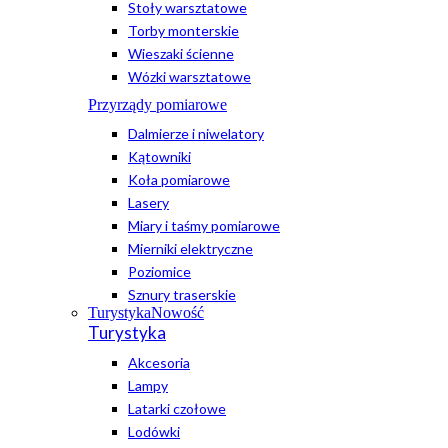
Stoły warsztatowe
Torby monterskie
Wieszaki ścienne
Wózki warsztatowe
Przyrządy pomiarowe
Dalmierze i niwelatory
Kątowniki
Koła pomiarowe
Lasery
Miary i taśmy pomiarowe
Mierniki elektryczne
Poziomice
Sznury traserskie
Turystyka
Nowość
Turystyka
Akcesoria
Lampy
Latarki czołowe
Lodówki