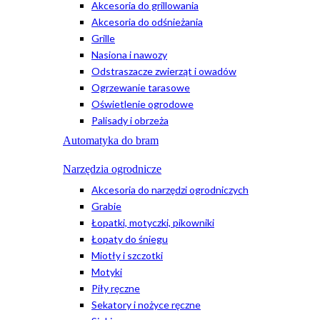
Akcesoria do grillowania
Akcesoria do odśnieżania
Grille
Nasiona i nawozy
Odstraszacze zwierząt i owadów
Ogrzewanie tarasowe
Oświetlenie ogrodowe
Palisady i obrzeża
Automatyka do bram
Narzędzia ogrodnicze
Akcesoria do narzędzi ogrodniczych
Grabie
Łopatki, motyczki, pikowniki
Łopaty do śniegu
Miotły i szczotki
Motyki
Piły ręczne
Sekatory i nożyce ręczne