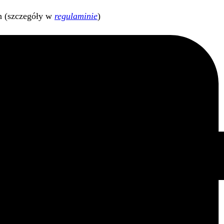
h (szczegóły w
regulaminie
)