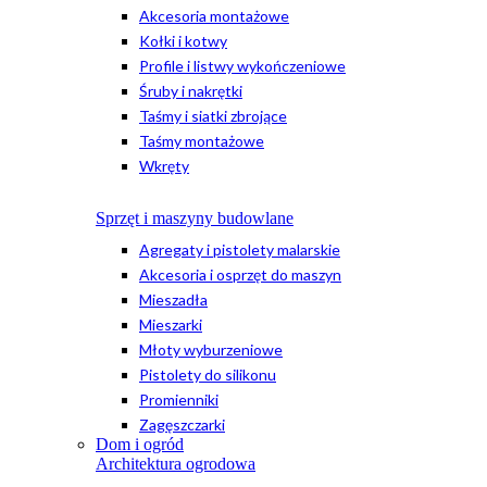
Akcesoria montażowe
Kołki i kotwy
Profile i listwy wykończeniowe
Śruby i nakrętki
Taśmy i siatki zbrojące
Taśmy montażowe
Wkręty
Sprzęt i maszyny budowlane
Agregaty i pistolety malarskie
Akcesoria i osprzęt do maszyn
Mieszadła
Mieszarki
Młoty wyburzeniowe
Pistolety do silikonu
Promienniki
Zagęszczarki
Dom i ogród
Architektura ogrodowa