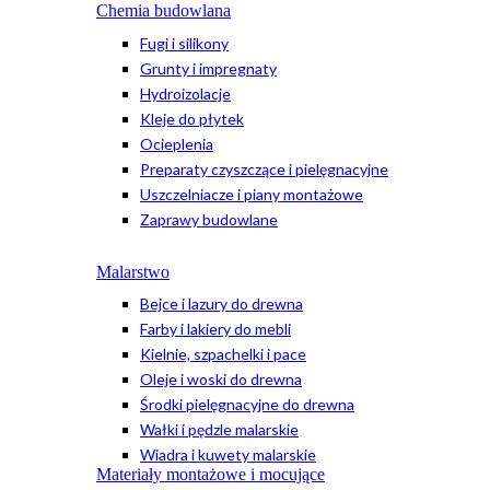
Chemia budowlana
Fugi i silikony
Grunty i impregnaty
Hydroizolacje
Kleje do płytek
Ocieplenia
Preparaty czyszczące i pielęgnacyjne
Uszczelniacze i piany montażowe
Zaprawy budowlane
Malarstwo
Bejce i lazury do drewna
Farby i lakiery do mebli
Kielnie, szpachelki i pace
Oleje i woski do drewna
Środki pielęgnacyjne do drewna
Wałki i pędzle malarskie
Wiadra i kuwety malarskie
Materiały montażowe i mocujące