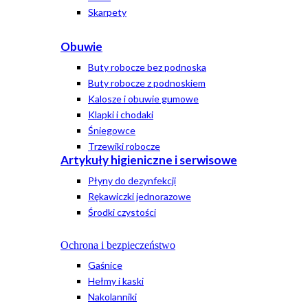
Skarpety
Obuwie
Buty robocze bez podnoska
Buty robocze z podnoskiem
Kalosze i obuwie gumowe
Klapki i chodaki
Śniegowce
Trzewiki robocze
Artykuły higieniczne i serwisowe
Płyny do dezynfekcji
Rękawiczki jednorazowe
Środki czystości
Ochrona i bezpieczeństwo
Gaśnice
Hełmy i kaski
Nakolanniki