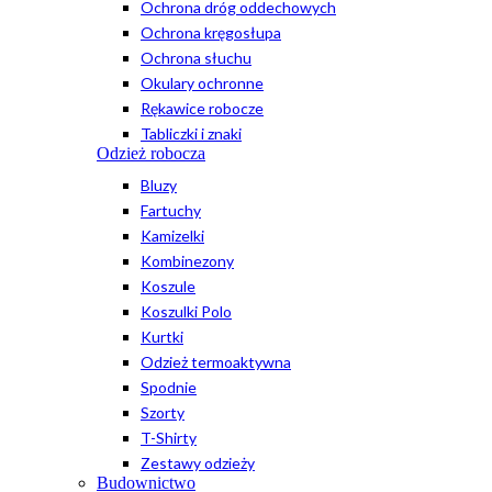
Ochrona dróg oddechowych
Ochrona kręgosłupa
Ochrona słuchu
Okulary ochronne
Rękawice robocze
Tabliczki i znaki
Odzież robocza
Bluzy
Fartuchy
Kamizelki
Kombinezony
Koszule
Koszulki Polo
Kurtki
Odzież termoaktywna
Spodnie
Szorty
T-Shirty
Zestawy odzieży
Budownictwo