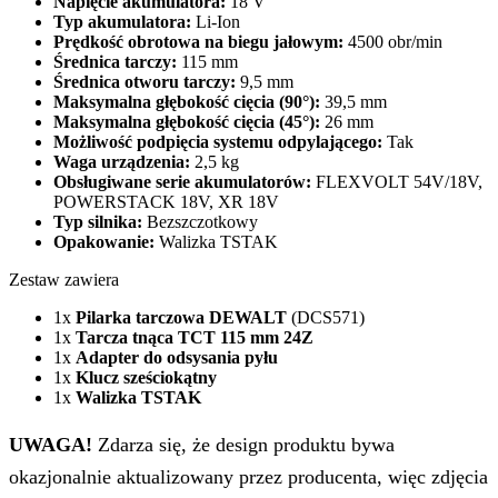
Napięcie akumulatora:
18 V
Typ akumulatora:
Li-Ion
Prędkość obrotowa na biegu jałowym:
4500 obr/min
Średnica tarczy:
115 mm
Średnica otworu tarczy:
9,5 mm
Maksymalna głębokość cięcia (90°):
39,5 mm
Maksymalna głębokość cięcia (45°):
26 mm
Możliwość podpięcia systemu odpylającego:
Tak
Waga urządzenia:
2,5 kg
Obsługiwane serie akumulatorów:
FLEXVOLT 54V/18V,
POWERSTACK 18V, XR 18V
Typ silnika:
Bezszczotkowy
Opakowanie:
Walizka TSTAK
Zestaw zawiera
1x
Pilarka tarczowa DEWALT
(DCS571)
1x
Tarcza tnąca TCT
115 mm 24Z
1x
Adapter do odsysania pyłu
1x
Klucz sześciokątny
1x
Walizka TSTAK
UWAGA!
Zdarza się, że design produktu bywa
okazjonalnie aktualizowany przez producenta, więc zdjęcia