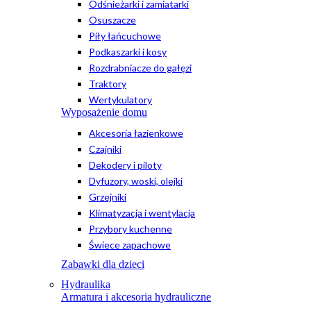
Odśnieżarki i zamiatarki
Osuszacze
Piły łańcuchowe
Podkaszarki i kosy
Rozdrabniacze do gałęzi
Traktory
Wertykulatory
Wyposażenie domu
Akcesoria łazienkowe
Czajniki
Dekodery i piloty
Dyfuzory, woski, olejki
Grzejniki
Klimatyzacja i wentylacja
Przybory kuchenne
Świece zapachowe
Zabawki dla dzieci
Hydraulika
Armatura i akcesoria hydrauliczne