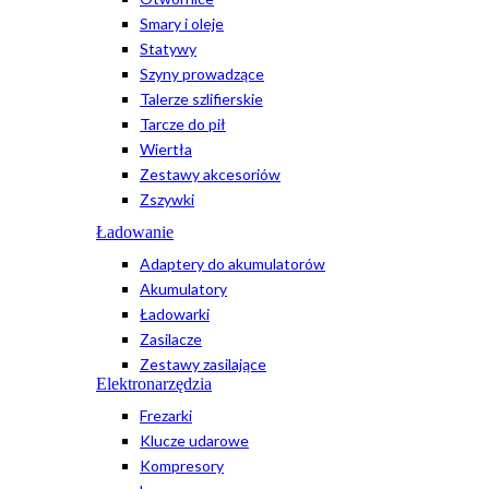
Smary i oleje
Statywy
Szyny prowadzące
Talerze szlifierskie
Tarcze do pił
Wiertła
Zestawy akcesoriów
Zszywki
Ładowanie
Adaptery do akumulatorów
Akumulatory
Ładowarki
Zasilacze
Zestawy zasilające
Elektronarzędzia
Frezarki
Klucze udarowe
Kompresory