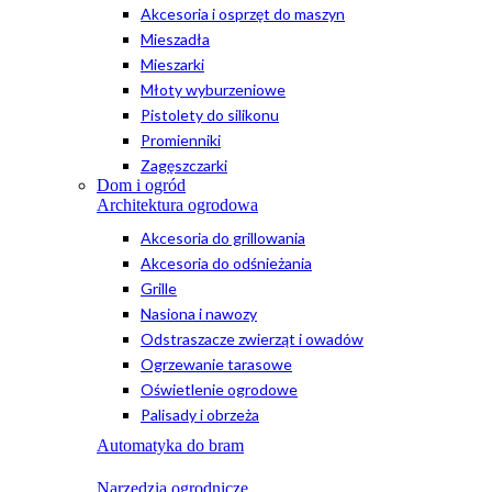
Akcesoria i osprzęt do maszyn
Mieszadła
Mieszarki
Młoty wyburzeniowe
Pistolety do silikonu
Promienniki
Zagęszczarki
Dom i ogród
Architektura ogrodowa
Akcesoria do grillowania
Akcesoria do odśnieżania
Grille
Nasiona i nawozy
Odstraszacze zwierząt i owadów
Ogrzewanie tarasowe
Oświetlenie ogrodowe
Palisady i obrzeża
Automatyka do bram
Narzędzia ogrodnicze