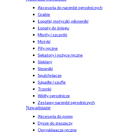
Akcesoria do narzędzi ogrodniczych
Grabie
Łopatki, motyczki, pikowniki
Łopaty do śniegu
Miotły i szczotki
Motyki
Piły ręczne
Sekatory i nożyce ręczne
Siekiery
Siewniki
Spulchniacze
Szpadle i szufle
Trzonki
Widły ogrodnicze
Zestawy narzędzi ogrodniczych
Nawadnianie
Akcesoria do pomp
Dysze do zraszaczy
Opryskiwacze ręczne