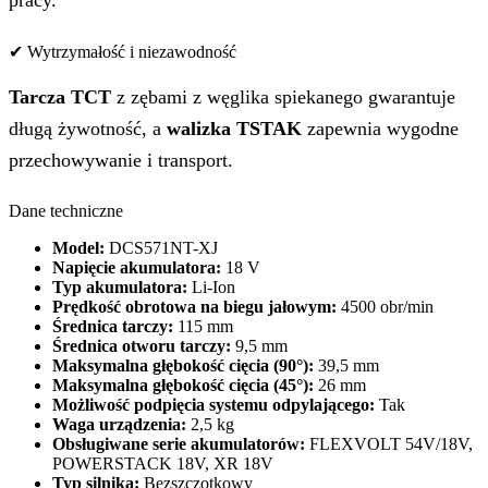
✔ Wytrzymałość i niezawodność
Tarcza TCT
z zębami z węglika spiekanego gwarantuje
długą żywotność, a
walizka TSTAK
zapewnia wygodne
przechowywanie i transport.
Dane techniczne
Model:
DCS571NT-XJ
Napięcie akumulatora:
18 V
Typ akumulatora:
Li-Ion
Prędkość obrotowa na biegu jałowym:
4500 obr/min
Średnica tarczy:
115 mm
Średnica otworu tarczy:
9,5 mm
Maksymalna głębokość cięcia (90°):
39,5 mm
Maksymalna głębokość cięcia (45°):
26 mm
Możliwość podpięcia systemu odpylającego:
Tak
Waga urządzenia:
2,5 kg
Obsługiwane serie akumulatorów:
FLEXVOLT 54V/18V,
POWERSTACK 18V, XR 18V
Typ silnika:
Bezszczotkowy