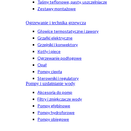
Taśmy teflonowe, pasty, uszczelniacze
Zestawy montażowe
Ogrzewanie i technika grzewcza
Głowice termostatyczne i zawory
Grzałki elektryczne
Grzejniki i konwektory
Kotły i piece
Ogrzewanie podłogowe
Opał
Pompy ciepła
Sterowniki i regulatory
Pompy i uzdatnianie wody
Akcesoria do pomp
Filtry i zmiękczacze wody
Pompy głębinowe
Pompy hydroforowe
Pompy obiegowe