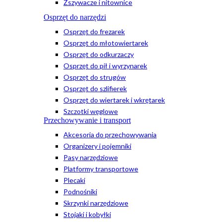
Zszywacze i nitownice
Osprzęt do narzędzi
Osprzęt do frezarek
Osprzęt do młotowiertarek
Osprzęt do odkurzaczy
Osprzęt do pił i wyrzynarek
Osprzęt do strugów
Osprzęt do szlifierek
Osprzęt do wiertarek i wkrętarek
Szczotki węglowe
Przechowywanie i transport
Akcesoria do przechowywania
Organizery i pojemniki
Pasy narzędziowe
Platformy transportowe
Plecaki
Podnośniki
Skrzynki narzędziowe
Stojaki i kobyłki