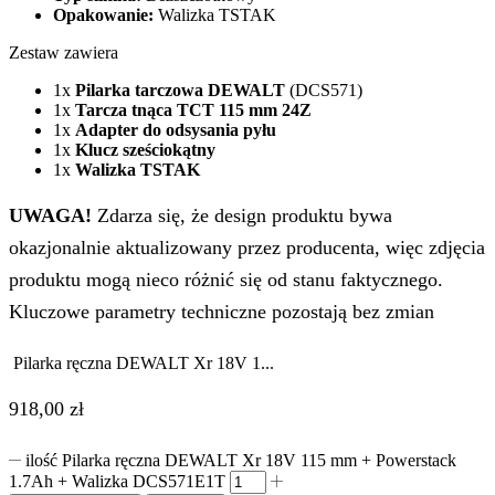
Opakowanie:
Walizka TSTAK
Zestaw zawiera
1x
Pilarka tarczowa DEWALT
(DCS571)
1x
Tarcza tnąca TCT
115 mm 24Z
1x
Adapter do odsysania pyłu
1x
Klucz sześciokątny
1x
Walizka TSTAK
UWAGA!
Zdarza się, że design produktu bywa
okazjonalnie aktualizowany przez producenta, więc zdjęcia
produktu mogą nieco różnić się od stanu faktycznego.
Kluczowe parametry techniczne pozostają bez zmian
Pilarka ręczna DEWALT Xr 18V 1...
918,00
zł
ilość Pilarka ręczna DEWALT Xr 18V 115 mm + Powerstack
1.7Ah + Walizka DCS571E1T