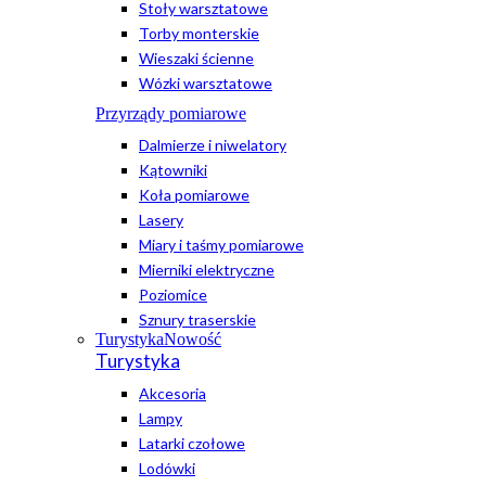
Stoły warsztatowe
Torby monterskie
Wieszaki ścienne
Wózki warsztatowe
Przyrządy pomiarowe
Dalmierze i niwelatory
Kątowniki
Koła pomiarowe
Lasery
Miary i taśmy pomiarowe
Mierniki elektryczne
Poziomice
Sznury traserskie
Turystyka
Nowość
Turystyka
Akcesoria
Lampy
Latarki czołowe
Lodówki