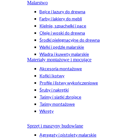
Malarstwo
Bejce i lazury do drewna
Farby i lakiery do mebli
Kielnie, szpachelki i pace
Oleje i woski do drewna
Środki pielęgnacyjne do drewna
Wałki i pędzle malarskie
Wiadra i kuwety malarskie
Materiały montażowe i mocujące
Akcesoria montażowe
Kołki i kotwy
Profile i listwy wykończeniowe
Śruby i nakrętki
Taśmy i siatki zbrojące
Taśmy montażowe
Wkręty
Sprzęt i maszyny budowlane
Agregaty i pistolety malarskie