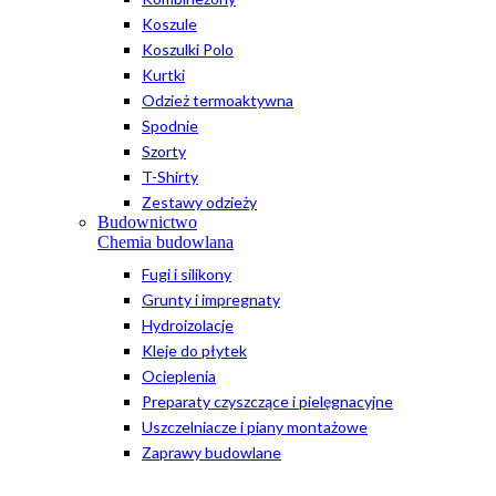
Koszule
Koszulki Polo
Kurtki
Odzież termoaktywna
Spodnie
Szorty
T-Shirty
Zestawy odzieży
Budownictwo
Chemia budowlana
Fugi i silikony
Grunty i impregnaty
Hydroizolacje
Kleje do płytek
Ocieplenia
Preparaty czyszczące i pielęgnacyjne
Uszczelniacze i piany montażowe
Zaprawy budowlane