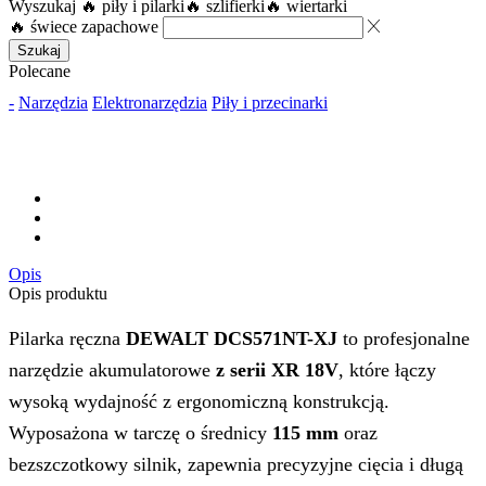
Wyszukaj
🔥 piły i pilarki
🔥 szlifierki
🔥 wiertarki
🔥 świece zapachowe
Szukaj
Polecane
-
Narzędzia
Elektronarzędzia
Piły i przecinarki
Opis
Opis produktu
Pilarka ręczna
DEWALT DCS571NT-XJ
to profesjonalne
narzędzie akumulatorowe
z serii XR 18V
, które łączy
wysoką wydajność z ergonomiczną konstrukcją.
Wyposażona w tarczę o średnicy
115 mm
oraz
bezszczotkowy silnik, zapewnia precyzyjne cięcia i długą