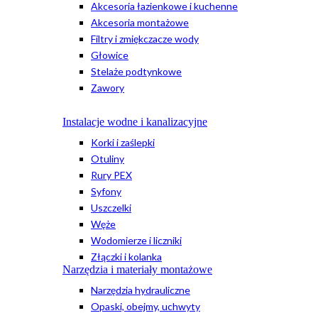
Akcesoria łazienkowe i kuchenne
Akcesoria montażowe
Filtry i zmiękczacze wody
Głowice
Stelaże podtynkowe
Zawory
Instalacje wodne i kanalizacyjne
Korki i zaślepki
Otuliny
Rury PEX
Syfony
Uszczelki
Węże
Wodomierze i liczniki
Złączki i kolanka
Narzędzia i materiały montażowe
Narzędzia hydrauliczne
Opaski, obejmy, uchwyty