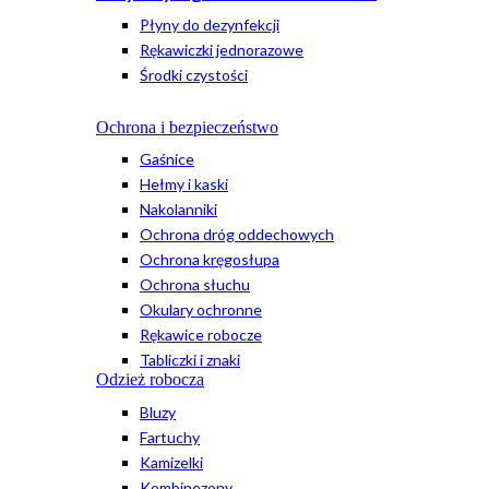
Płyny do dezynfekcji
Rękawiczki jednorazowe
Środki czystości
Ochrona i bezpieczeństwo
Gaśnice
Hełmy i kaski
Nakolanniki
Ochrona dróg oddechowych
Ochrona kręgosłupa
Ochrona słuchu
Okulary ochronne
Rękawice robocze
Tabliczki i znaki
Odzież robocza
Bluzy
Fartuchy
Kamizelki
Kombinezony