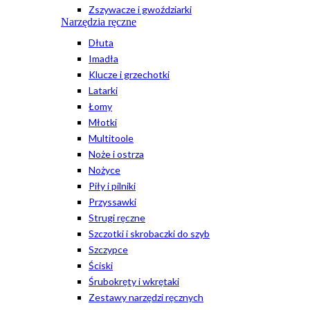
Zszywacze i gwoździarki
Narzędzia ręczne
Dłuta
Imadła
Klucze i grzechotki
Latarki
Łomy
Młotki
Multitoole
Noże i ostrza
Nożyce
Piły i pilniki
Przyssawki
Strugi ręczne
Szczotki i skrobaczki do szyb
Szczypce
Ściski
Śrubokręty i wkrętaki
Zestawy narzędzi ręcznych