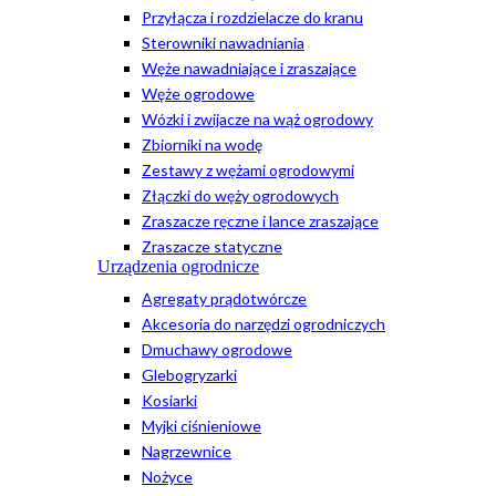
Przyłącza i rozdzielacze do kranu
Sterowniki nawadniania
Węże nawadniające i zraszające
Węże ogrodowe
Wózki i zwijacze na wąż ogrodowy
Zbiorniki na wodę
Zestawy z wężami ogrodowymi
Złączki do węży ogrodowych
Zraszacze ręczne i lance zraszające
Zraszacze statyczne
Urządzenia ogrodnicze
Agregaty prądotwórcze
Akcesoria do narzędzi ogrodniczych
Dmuchawy ogrodowe
Glebogryzarki
Kosiarki
Myjki ciśnieniowe
Nagrzewnice
Nożyce