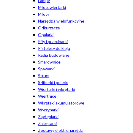
Lampy
Młotowiertarki
Młoty
Narzędzia wielofunkcyjne
Odkurzacze
Opalarki
Piły i przecinarki
Pistolety do kleju
Radia budowlane
Smarownice
Spawarki
Strugi
Szlifierki i polerki
Wiertarki i wkrętarki
Wiertnice
Wkrętaki akumulatorowe
Wyrzynarki
Zagłębiarki
Zakrętarki
Zestawy elektronarzędzi