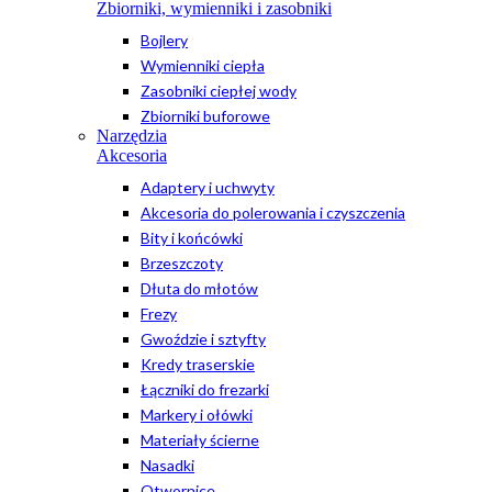
Zbiorniki, wymienniki i zasobniki
Bojlery
Wymienniki ciepła
Zasobniki ciepłej wody
Zbiorniki buforowe
Narzędzia
Akcesoria
Adaptery i uchwyty
Akcesoria do polerowania i czyszczenia
Bity i końcówki
Brzeszczoty
Dłuta do młotów
Frezy
Gwoździe i sztyfty
Kredy traserskie
Łączniki do frezarki
Markery i ołówki
Materiały ścierne
Nasadki
Otwornice