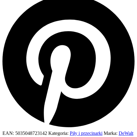
EAN:
5035048723142
Kategoria:
Piły i przecinarki
Marka:
DeWalt