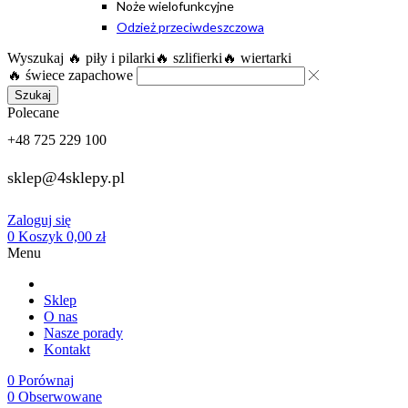
Noże wielofunkcyjne
Odzież przeciwdeszczowa
Wyszukaj
🔥 piły i pilarki
🔥 szlifierki
🔥 wiertarki
🔥 świece zapachowe
Szukaj
Polecane
+48 725 229 100
sklep@4sklepy.pl
Zaloguj się
0
Koszyk
0,00
zł
Menu
Sklep
O nas
Nasze porady
Kontakt
0
Porównaj
0
Obserwowane