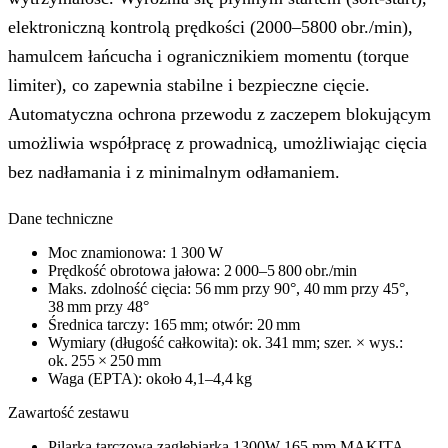
elektroniczną kontrolą prędkości (2000–5800 obr./min),
hamulcem łańcucha i ogranicznikiem momentu (torque
limiter), co zapewnia stabilne i bezpieczne cięcie.
Automatyczna ochrona przewodu z zaczepem blokującym
umożliwia współpracę z prowadnicą, umożliwiając cięcia
bez nadłamania i z minimalnym odłamaniem.
Dane techniczne
Moc znamionowa: 1 300 W
Prędkość obrotowa jałowa: 2 000–5 800 obr./min
Maks. zdolność cięcia: 56 mm przy 90°, 40 mm przy 45°,
38 mm przy 48°
Średnica tarczy: 165 mm; otwór: 20 mm
Wymiary (długość całkowita): ok. 341 mm; szer. × wys.:
ok. 255 × 250 mm
Waga (EPTA): około 4,1–4,4 kg
Zawartość zestawu
Pilarka tarczowa zagłębiarka 1300W 165 mm MAKITA