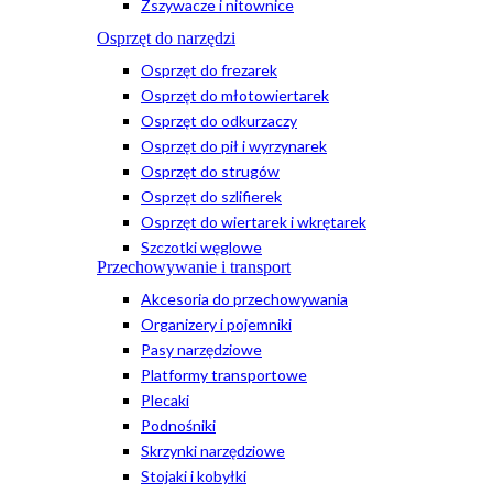
Zszywacze i nitownice
Osprzęt do narzędzi
Osprzęt do frezarek
Osprzęt do młotowiertarek
Osprzęt do odkurzaczy
Osprzęt do pił i wyrzynarek
Osprzęt do strugów
Osprzęt do szlifierek
Osprzęt do wiertarek i wkrętarek
Szczotki węglowe
Przechowywanie i transport
Akcesoria do przechowywania
Organizery i pojemniki
Pasy narzędziowe
Platformy transportowe
Plecaki
Podnośniki
Skrzynki narzędziowe
Stojaki i kobyłki