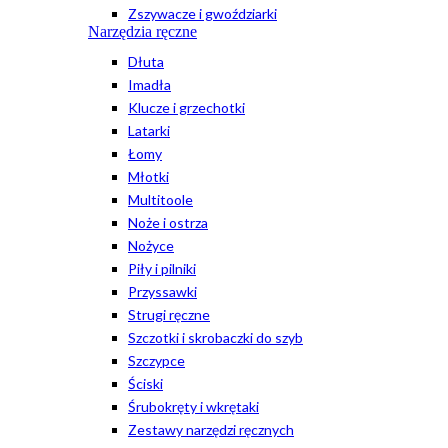
Zszywacze i gwoździarki
Narzędzia ręczne
Dłuta
Imadła
Klucze i grzechotki
Latarki
Łomy
Młotki
Multitoole
Noże i ostrza
Nożyce
Piły i pilniki
Przyssawki
Strugi ręczne
Szczotki i skrobaczki do szyb
Szczypce
Ściski
Śrubokręty i wkrętaki
Zestawy narzędzi ręcznych