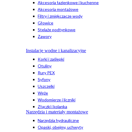
Akcesoria łazienkowe i kuchenne
Akcesoria montażowe
Filtry i zmiękczacze wody
Głowice
Stelaże podtynkowe
Zawory
Instalacje wodne i kanalizacyjne
Korki i zaślepki
Otuliny
Rury PEX
Syfony
Uszczelki
Węże
Wodomierze i liczniki
Złączki i kolanka
Narzędzia i materiały montażowe
Narzędzia hydrauliczne
Opaski, obejmy, uchwyty