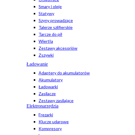
Smary i oleje
Statywy
Szyny prowadzące
Talerze szlifierskie
Tarcze do pił
Wiertła
Zestawy akcesoriów
Zszywki
Ładowanie
Adaptery do akumulatorów
Akumulatory
Ładowarki
Zasilacze
Zestawy zasilające
Elektronarzędzia
Frezarki
Klucze udarowe
Kompresory