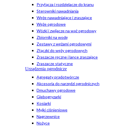
Przyłącza i rozdzielacze do kranu
Sterowniki nawadniania
Węże nawadniające i zraszające
Węże ogrodowe
Wózki i zwijacze na wąż ogrodowy
Zbiorniki na wodę
Zestawy z wężami ogrodowymi
Złączki do węży ogrodowych
Zraszacze ręczne i lance zraszające
Zraszacze statyczne
Urządzenia ogrodnicze
Agregaty prądotwórcze
Akcesoria do narzędzi ogrodniczych
Dmuchawy ogrodowe
Glebogryzarki
Kosiarki
Myjki ciśnieniowe
Nagrzewnice
Nożyce