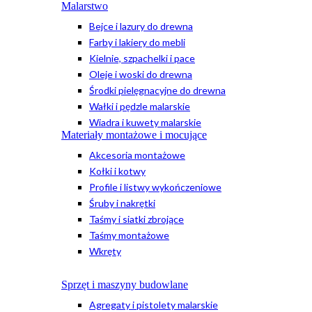
Malarstwo
Bejce i lazury do drewna
Farby i lakiery do mebli
Kielnie, szpachelki i pace
Oleje i woski do drewna
Środki pielęgnacyjne do drewna
Wałki i pędzle malarskie
Wiadra i kuwety malarskie
Materiały montażowe i mocujące
Akcesoria montażowe
Kołki i kotwy
Profile i listwy wykończeniowe
Śruby i nakrętki
Taśmy i siatki zbrojące
Taśmy montażowe
Wkręty
Sprzęt i maszyny budowlane
Agregaty i pistolety malarskie