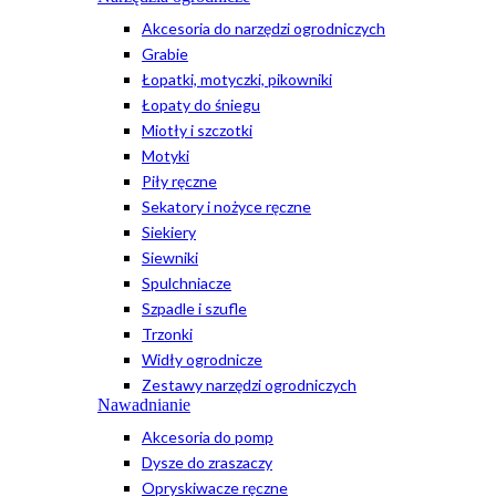
Akcesoria do narzędzi ogrodniczych
Grabie
Łopatki, motyczki, pikowniki
Łopaty do śniegu
Miotły i szczotki
Motyki
Piły ręczne
Sekatory i nożyce ręczne
Siekiery
Siewniki
Spulchniacze
Szpadle i szufle
Trzonki
Widły ogrodnicze
Zestawy narzędzi ogrodniczych
Nawadnianie
Akcesoria do pomp
Dysze do zraszaczy
Opryskiwacze ręczne