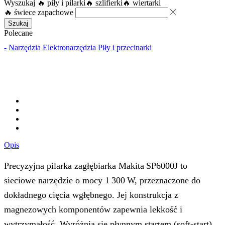
Wyszukaj
🔥 piły i pilarki
🔥 szlifierki
🔥 wiertarki
🔥 świece zapachowe
Szukaj
Polecane
-
Narzędzia
Elektronarzędzia
Piły i przecinarki
Opis
Precyzyjna pilarka zagłębiarka Makita SP6000J to
sieciowe narzędzie o mocy 1 300 W, przeznaczone do
dokładnego cięcia wgłębnego. Jej konstrukcja z
magnezowych komponentów zapewnia lekkość i
wytrzymałość. Wyróżnia się płynnym startem (soft‑start),