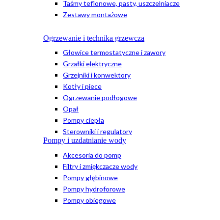
Taśmy teflonowe, pasty, uszczelniacze
Zestawy montażowe
Ogrzewanie i technika grzewcza
Głowice termostatyczne i zawory
Grzałki elektryczne
Grzejniki i konwektory
Kotły i piece
Ogrzewanie podłogowe
Opał
Pompy ciepła
Sterowniki i regulatory
Pompy i uzdatnianie wody
Akcesoria do pomp
Filtry i zmiękczacze wody
Pompy głębinowe
Pompy hydroforowe
Pompy obiegowe