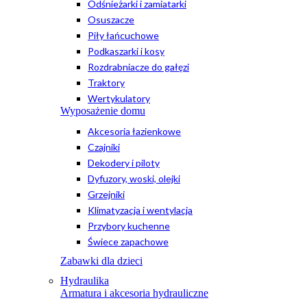
Odśnieżarki i zamiatarki
Osuszacze
Piły łańcuchowe
Podkaszarki i kosy
Rozdrabniacze do gałęzi
Traktory
Wertykulatory
Wyposażenie domu
Akcesoria łazienkowe
Czajniki
Dekodery i piloty
Dyfuzory, woski, olejki
Grzejniki
Klimatyzacja i wentylacja
Przybory kuchenne
Świece zapachowe
Zabawki dla dzieci
Hydraulika
Armatura i akcesoria hydrauliczne