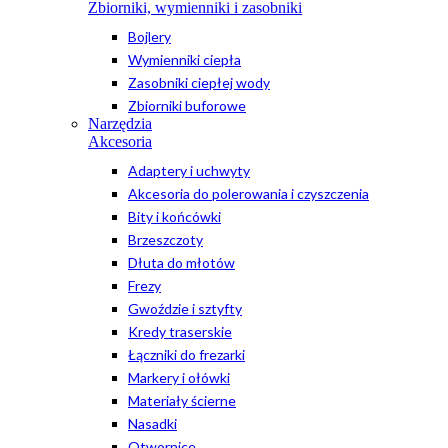
Zbiorniki, wymienniki i zasobniki
Bojlery
Wymienniki ciepła
Zasobniki ciepłej wody
Zbiorniki buforowe
Narzędzia
Akcesoria
Adaptery i uchwyty
Akcesoria do polerowania i czyszczenia
Bity i końcówki
Brzeszczoty
Dłuta do młotów
Frezy
Gwoździe i sztyfty
Kredy traserskie
Łączniki do frezarki
Markery i ołówki
Materiały ścierne
Nasadki
Otwornice