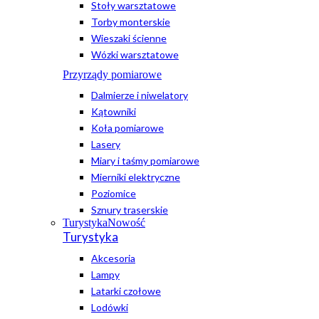
Stoły warsztatowe
Torby monterskie
Wieszaki ścienne
Wózki warsztatowe
Przyrządy pomiarowe
Dalmierze i niwelatory
Kątowniki
Koła pomiarowe
Lasery
Miary i taśmy pomiarowe
Mierniki elektryczne
Poziomice
Sznury traserskie
Turystyka
Nowość
Turystyka
Akcesoria
Lampy
Latarki czołowe
Lodówki