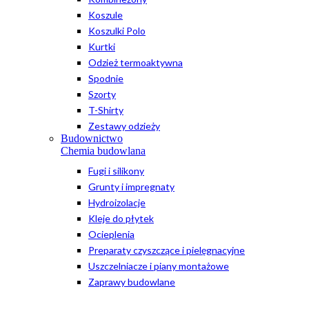
Koszule
Koszulki Polo
Kurtki
Odzież termoaktywna
Spodnie
Szorty
T-Shirty
Zestawy odzieży
Budownictwo
Chemia budowlana
Fugi i silikony
Grunty i impregnaty
Hydroizolacje
Kleje do płytek
Ocieplenia
Preparaty czyszczące i pielęgnacyjne
Uszczelniacze i piany montażowe
Zaprawy budowlane