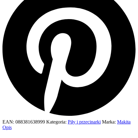
EAN:
088381638999
Kategoria:
Piły i przecinarki
Marka:
Makita
Opis