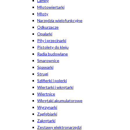
Lampy
Młotowiertarki
Młoty
Narzędzia wielofunkcyjne
Odkurzacze
Opalarki
Piły i przecinarki
Pistolety do kleju
Radia budowlane
Smarownice
Spawarki
Strugi
Szlifierki i polerki
Wiertarki i wkrętarki
Wiertnice
Wkrętaki akumulatorowe
Wyrzynarki
Zagłębiarki
Zakrętarki
Zestawy elektronarzędzi