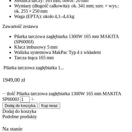
Średnica tarczy: 165 mm; otwór: 20 mm
Wymiary (długość całkowita): ok. 341 mm; szer. × wys.:
ok. 255 × 250 mm
Waga (EPTA): około 4,1–4,4 kg
Zawartość zestawu
Pilarka tarczowa zagłębiarka 1300W 165 mm MAKITA
(SP6000J)
Klucz imbusowy 5 mm
Walizka systemowa MakPac Typ 4 z wkładem
Tarcza tnąca 165 mm
Pilarka tarczowa zagłębiarka 1...
1949,00
zł
ilość Pilarka tarczowa zagłębiarka 1300W 165 mm MAKITA
SP6000J
Dodaj do koszyka
Kup teraz
Dodaj do koszyka
Podobne produkty
Na stanie