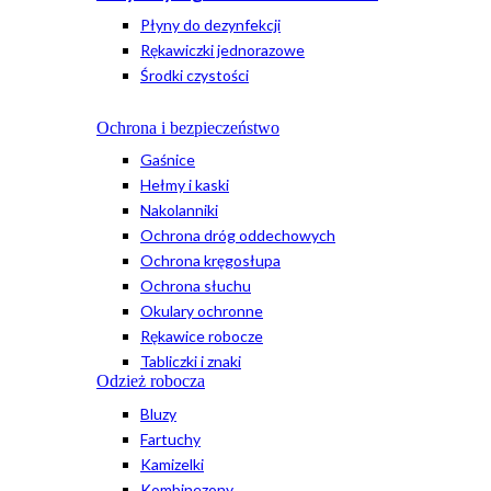
Płyny do dezynfekcji
Rękawiczki jednorazowe
Środki czystości
Ochrona i bezpieczeństwo
Gaśnice
Hełmy i kaski
Nakolanniki
Ochrona dróg oddechowych
Ochrona kręgosłupa
Ochrona słuchu
Okulary ochronne
Rękawice robocze
Tabliczki i znaki
Odzież robocza
Bluzy
Fartuchy
Kamizelki
Kombinezony