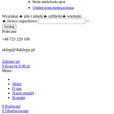
Noże wielofunkcyjne
Odzież przeciwdeszczowa
Wyszukaj
🔥 piły i pilarki
🔥 szlifierki
🔥 wiertarki
🔥 świece zapachowe
Szukaj
Polecane
+48 725 229 100
sklep@4sklepy.pl
Zaloguj się
0
Koszyk
0,00
zł
Menu
Sklep
O nas
Nasze porady
Kontakt
0
Porównaj
0
Obserwowane