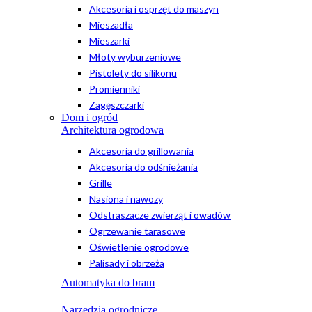
Akcesoria i osprzęt do maszyn
Mieszadła
Mieszarki
Młoty wyburzeniowe
Pistolety do silikonu
Promienniki
Zagęszczarki
Dom i ogród
Architektura ogrodowa
Akcesoria do grillowania
Akcesoria do odśnieżania
Grille
Nasiona i nawozy
Odstraszacze zwierząt i owadów
Ogrzewanie tarasowe
Oświetlenie ogrodowe
Palisady i obrzeża
Automatyka do bram
Narzędzia ogrodnicze