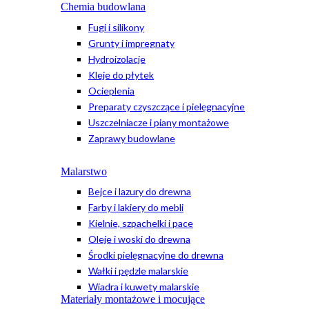
Chemia budowlana
Fugi i silikony
Grunty i impregnaty
Hydroizolacje
Kleje do płytek
Ocieplenia
Preparaty czyszczące i pielęgnacyjne
Uszczelniacze i piany montażowe
Zaprawy budowlane
Malarstwo
Bejce i lazury do drewna
Farby i lakiery do mebli
Kielnie, szpachelki i pace
Oleje i woski do drewna
Środki pielęgnacyjne do drewna
Wałki i pędzle malarskie
Wiadra i kuwety malarskie
Materiały montażowe i mocujące