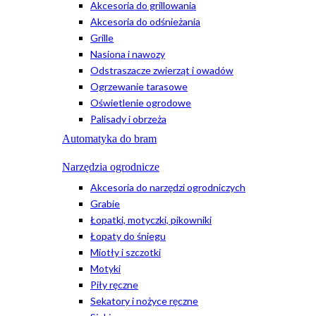
Akcesoria do grillowania
Akcesoria do odśnieżania
Grille
Nasiona i nawozy
Odstraszacze zwierząt i owadów
Ogrzewanie tarasowe
Oświetlenie ogrodowe
Palisady i obrzeża
Automatyka do bram
Narzędzia ogrodnicze
Akcesoria do narzędzi ogrodniczych
Grabie
Łopatki, motyczki, pikowniki
Łopaty do śniegu
Miotły i szczotki
Motyki
Piły ręczne
Sekatory i nożyce ręczne