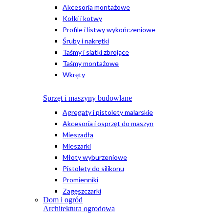
Akcesoria montażowe
Kołki i kotwy
Profile i listwy wykończeniowe
Śruby i nakrętki
Taśmy i siatki zbrojące
Taśmy montażowe
Wkręty
Sprzęt i maszyny budowlane
Agregaty i pistolety malarskie
Akcesoria i osprzęt do maszyn
Mieszadła
Mieszarki
Młoty wyburzeniowe
Pistolety do silikonu
Promienniki
Zagęszczarki
Dom i ogród
Architektura ogrodowa