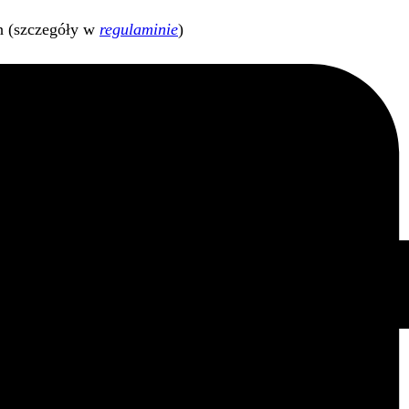
h (szczegóły w
regulaminie
)