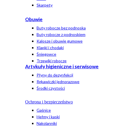
Skarpety
Obuwie
Buty robocze bez podnoska
Buty robocze z podnoskiem
Kalosze i obuwie gumowe
Klapki i chodaki
Śniegowce
Trzewiki robocze
Artykuły higieniczne i serwisowe
Płyny do dezynfekcji
Rękawiczki jednorazowe
Środki czystości
Ochrona i bezpieczeństwo
Gaśnice
Hełmy i kaski
Nakolanniki