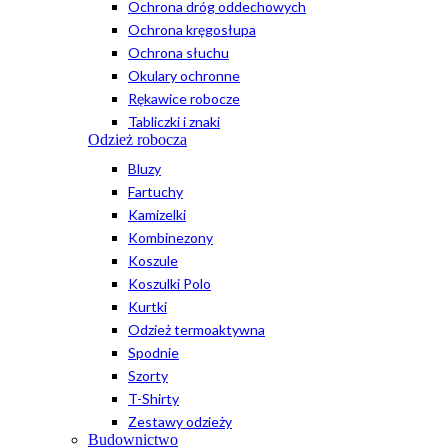
Ochrona dróg oddechowych
Ochrona kręgosłupa
Ochrona słuchu
Okulary ochronne
Rękawice robocze
Tabliczki i znaki
Odzież robocza
Bluzy
Fartuchy
Kamizelki
Kombinezony
Koszule
Koszulki Polo
Kurtki
Odzież termoaktywna
Spodnie
Szorty
T-Shirty
Zestawy odzieży
Budownictwo