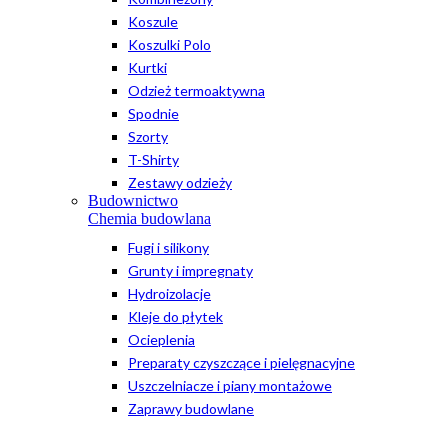
Koszule
Koszulki Polo
Kurtki
Odzież termoaktywna
Spodnie
Szorty
T-Shirty
Zestawy odzieży
Budownictwo
Chemia budowlana
Fugi i silikony
Grunty i impregnaty
Hydroizolacje
Kleje do płytek
Ocieplenia
Preparaty czyszczące i pielęgnacyjne
Uszczelniacze i piany montażowe
Zaprawy budowlane