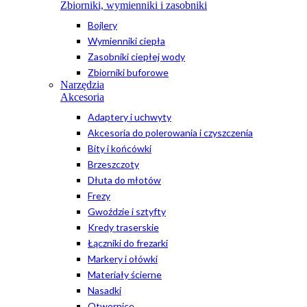
Zbiorniki, wymienniki i zasobniki
Bojlery
Wymienniki ciepła
Zasobniki ciepłej wody
Zbiorniki buforowe
Narzędzia
Akcesoria
Adaptery i uchwyty
Akcesoria do polerowania i czyszczenia
Bity i końcówki
Brzeszczoty
Dłuta do młotów
Frezy
Gwoździe i sztyfty
Kredy traserskie
Łączniki do frezarki
Markery i ołówki
Materiały ścierne
Nasadki
Otwornice