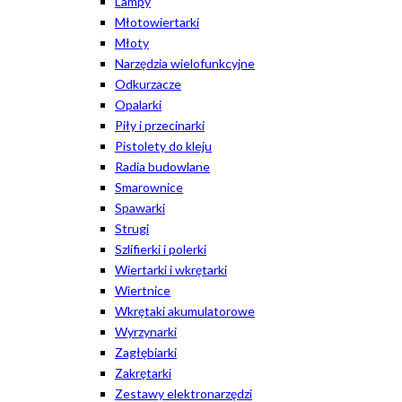
Lampy
Młotowiertarki
Młoty
Narzędzia wielofunkcyjne
Odkurzacze
Opalarki
Piły i przecinarki
Pistolety do kleju
Radia budowlane
Smarownice
Spawarki
Strugi
Szlifierki i polerki
Wiertarki i wkrętarki
Wiertnice
Wkrętaki akumulatorowe
Wyrzynarki
Zagłębiarki
Zakrętarki
Zestawy elektronarzędzi