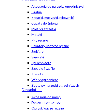
Akcesoria do narzędzi ogrodniczych
Grabie
Łopatki, motyczki, pikowniki
Łopaty do śniegu
Miotły i szczotki
Motyki
Piły ręczne
Sekatory i nożyce ręczne
Siekiery
Siewniki
Spulchniacze
Szpadle i szufle
Trzonki
Widły ogrodnicze
Zestawy narzędzi ogrodniczych
Nawadnianie
Akcesoria do pomp
Dysze do zraszaczy
Opryskiwacze ręczne