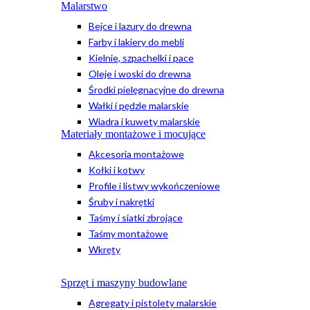
Malarstwo
Bejce i lazury do drewna
Farby i lakiery do mebli
Kielnie, szpachelki i pace
Oleje i woski do drewna
Środki pielęgnacyjne do drewna
Wałki i pędzle malarskie
Wiadra i kuwety malarskie
Materiały montażowe i mocujące
Akcesoria montażowe
Kołki i kotwy
Profile i listwy wykończeniowe
Śruby i nakrętki
Taśmy i siatki zbrojące
Taśmy montażowe
Wkręty
Sprzęt i maszyny budowlane
Agregaty i pistolety malarskie