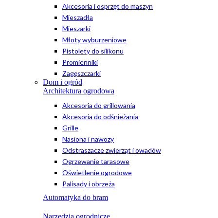
Akcesoria i osprzęt do maszyn
Mieszadła
Mieszarki
Młoty wyburzeniowe
Pistolety do silikonu
Promienniki
Zagęszczarki
Dom i ogród
Architektura ogrodowa
Akcesoria do grillowania
Akcesoria do odśnieżania
Grille
Nasiona i nawozy
Odstraszacze zwierząt i owadów
Ogrzewanie tarasowe
Oświetlenie ogrodowe
Palisady i obrzeża
Automatyka do bram
Narzędzia ogrodnicze