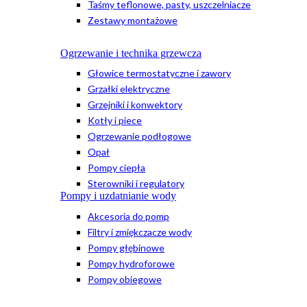
Taśmy teflonowe, pasty, uszczelniacze
Zestawy montażowe
Ogrzewanie i technika grzewcza
Głowice termostatyczne i zawory
Grzałki elektryczne
Grzejniki i konwektory
Kotły i piece
Ogrzewanie podłogowe
Opał
Pompy ciepła
Sterowniki i regulatory
Pompy i uzdatnianie wody
Akcesoria do pomp
Filtry i zmiękczacze wody
Pompy głębinowe
Pompy hydroforowe
Pompy obiegowe