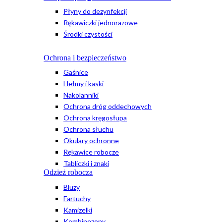
Płyny do dezynfekcji
Rękawiczki jednorazowe
Środki czystości
Ochrona i bezpieczeństwo
Gaśnice
Hełmy i kaski
Nakolanniki
Ochrona dróg oddechowych
Ochrona kręgosłupa
Ochrona słuchu
Okulary ochronne
Rękawice robocze
Tabliczki i znaki
Odzież robocza
Bluzy
Fartuchy
Kamizelki
Kombinezony