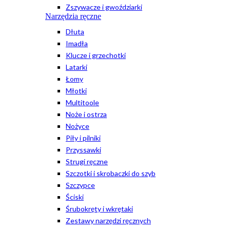
Zszywacze i gwoździarki
Narzędzia ręczne
Dłuta
Imadła
Klucze i grzechotki
Latarki
Łomy
Młotki
Multitoole
Noże i ostrza
Nożyce
Piły i pilniki
Przyssawki
Strugi ręczne
Szczotki i skrobaczki do szyb
Szczypce
Ściski
Śrubokręty i wkrętaki
Zestawy narzędzi ręcznych