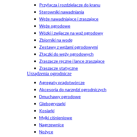
Przyłącza i rozdzielacze do kranu
Sterowniki nawadniania
Węże nawadniające i zraszające
Węże ogrodowe
Wózki i zwijacze na wąż ogrodowy
Zbiorniki na wodę
Zestawy z wężami ogrodowymi
Złączki do węży ogrodowych
Zraszacze ręczne i lance zraszające
Zraszacze statyczne
Urządzenia ogrodnicze
Agregaty prądotwórcze
Akcesoria do narzędzi ogrodniczych
Dmuchawy ogrodowe
Glebogryzarki
Kosiarki
Myjki ciśnieniowe
Nagrzewnice
Nożyce