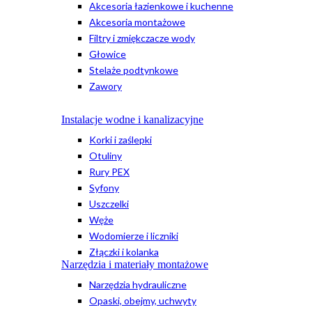
Akcesoria łazienkowe i kuchenne
Akcesoria montażowe
Filtry i zmiękczacze wody
Głowice
Stelaże podtynkowe
Zawory
Instalacje wodne i kanalizacyjne
Korki i zaślepki
Otuliny
Rury PEX
Syfony
Uszczelki
Węże
Wodomierze i liczniki
Złączki i kolanka
Narzędzia i materiały montażowe
Narzędzia hydrauliczne
Opaski, obejmy, uchwyty