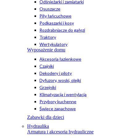
Odśnieżarki i zamiatarki
Osuszacze
Piły łańcuchowe
Podkaszarki i kosy
Rozdrabniacze do gałęzi
Traktory
Wertykulatory
Wyposażenie domu
Akcesoria łazienkowe
Czajniki
Dekodery i piloty
Dyfuzory, woski, olejki
Grzejniki
Klimatyzacja i wentylacja
Przybory kuchenne
Świece zapachowe
Zabawki dla dzieci
Hydraulika
Armatura i akcesoria hydrauliczne