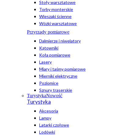
Stoły warsztatowe
Torby monterskie
Wieszaki ścienne
Wózki warsztatowe
Przyrządy pomiarowe
Dalmierze i niwelatory
Kątowniki
Koła pomiarowe
Lasery
Miary i taśmy pomiarowe
Mierniki elektryczne
Poziomice
Sznury traserskie
Turystyka
Nowość
Turystyka
Akcesoria
Lampy
Latarki czołowe
Lodówki