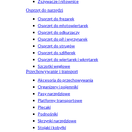
Zszywacze i nitownice
Osprzęt do narzędzi
Osprzęt do frezarek
Osprzęt do młotowiertarek
Osprzęt do odkurzaczy
Osprzęt do pił i wyrzynarek
Osprzęt do strugów
Osprzęt do szlifierek
Osprzęt do wiertarek i wkrętarek
Szczotki węglowe
Przechowywanie i transport
Akcesoria do przechowywania
Organizery i pojemniki
Pasy narzędziowe
Platformy transportowe
Plecaki
Podnośniki
Skrzynki narzędziowe
Stojaki i kobyłki