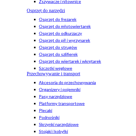
Zszywacze i nitownice
Osprzęt do narzędzi
Osprzęt do frezarek
Osprzęt do młotowiertarek
Osprzęt do odkurzaczy
Osprzęt do pił i wyrzynarek
Osprzęt do strugów
Osprzęt do szlifierek
Osprzęt do wiertarek i wkrętarek
Szczotki węglowe
Przechowywanie i transport
Akcesoria do przechowywania
Organizery i pojemniki
Pasy narzędziowe
Platformy transportowe
Plecaki
Podnośniki
Skrzynki narzędziowe
Stojaki i kobyłki