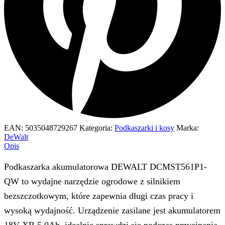
EAN:
5035048729267
Kategoria:
Podkaszarki i kosy
Marka:
DeWalt
Opis
Podkaszarka akumulatorowa DEWALT DCMST561P1-
QW to wydajne narzędzie ogrodowe z silnikiem
bezszczotkowym, które zapewnia długi czas pracy i
wysoką wydajność. Urządzenie zasilane jest akumulatorem
18V XR 5.0Ah, idealnie sprawdzi się podczas przycinania