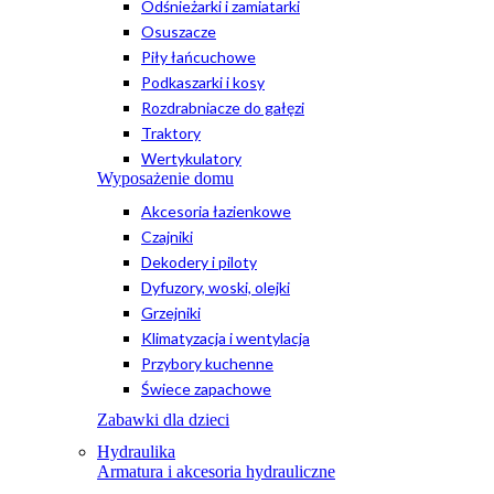
Odśnieżarki i zamiatarki
Osuszacze
Piły łańcuchowe
Podkaszarki i kosy
Rozdrabniacze do gałęzi
Traktory
Wertykulatory
Wyposażenie domu
Akcesoria łazienkowe
Czajniki
Dekodery i piloty
Dyfuzory, woski, olejki
Grzejniki
Klimatyzacja i wentylacja
Przybory kuchenne
Świece zapachowe
Zabawki dla dzieci
Hydraulika
Armatura i akcesoria hydrauliczne