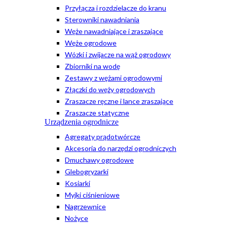
Przyłącza i rozdzielacze do kranu
Sterowniki nawadniania
Węże nawadniające i zraszające
Węże ogrodowe
Wózki i zwijacze na wąż ogrodowy
Zbiorniki na wodę
Zestawy z wężami ogrodowymi
Złączki do węży ogrodowych
Zraszacze ręczne i lance zraszające
Zraszacze statyczne
Urządzenia ogrodnicze
Agregaty prądotwórcze
Akcesoria do narzędzi ogrodniczych
Dmuchawy ogrodowe
Glebogryzarki
Kosiarki
Myjki ciśnieniowe
Nagrzewnice
Nożyce