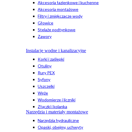
Akcesoria łazienkowe i kuchenne
Akcesoria montażowe
Filtry i zmiękczacze wody
Głowice
Stelaże podtynkowe
Zawory
Instalacje wodne i kanalizacyjne
Korki i zaślepki
Otuliny
Rury PEX
Syfony
Uszczelki
Węże
Wodomierze i liczniki
Złączki i kolanka
Narzędzia i materiały montażowe
Narzędzia hydrauliczne
Opaski, obejmy, uchwyty