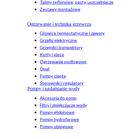
Taśmy teflonowe, pasty, uszczelniacze
Zestawy montażowe
Ogrzewanie i technika grzewcza
Głowice termostatyczne i zawory
Grzałki elektryczne
Grzejniki i konwektory
Kotły i piece
Ogrzewanie podłogowe
Opał
Pompy ciepła
Sterowniki i regulatory
Pompy i uzdatnianie wody
Akcesoria do pomp
Filtry i zmiękczacze wody
Pompy głębinowe
Pompy hydroforowe
Pompy obiegowe