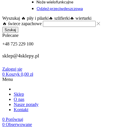
Noże wielofunkcyjne
Odzież przeciwdeszczowa
Wyszukaj
🔥 piły i pilarki
🔥 szlifierki
🔥 wiertarki
🔥 świece zapachowe
Szukaj
Polecane
+48 725 229 100
sklep@4sklepy.pl
Zaloguj się
0
Koszyk
0,00
zł
Menu
Sklep
O nas
Nasze porady
Kontakt
0
Porównaj
0
Obserwowane