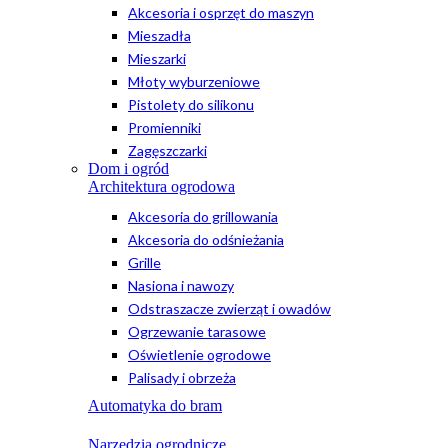
Akcesoria i osprzęt do maszyn
Mieszadła
Mieszarki
Młoty wyburzeniowe
Pistolety do silikonu
Promienniki
Zagęszczarki
Dom i ogród
Architektura ogrodowa
Akcesoria do grillowania
Akcesoria do odśnieżania
Grille
Nasiona i nawozy
Odstraszacze zwierząt i owadów
Ogrzewanie tarasowe
Oświetlenie ogrodowe
Palisady i obrzeża
Automatyka do bram
Narzędzia ogrodnicze