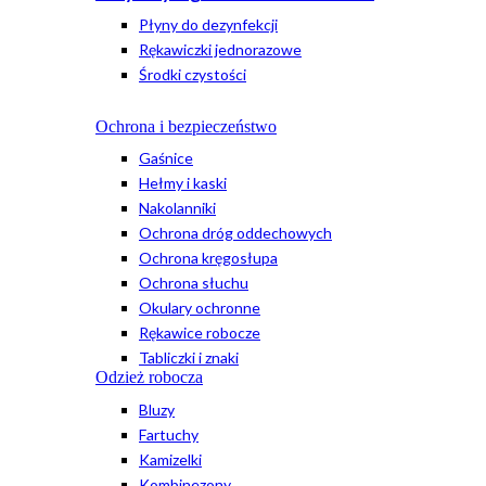
Płyny do dezynfekcji
Rękawiczki jednorazowe
Środki czystości
Ochrona i bezpieczeństwo
Gaśnice
Hełmy i kaski
Nakolanniki
Ochrona dróg oddechowych
Ochrona kręgosłupa
Ochrona słuchu
Okulary ochronne
Rękawice robocze
Tabliczki i znaki
Odzież robocza
Bluzy
Fartuchy
Kamizelki
Kombinezony