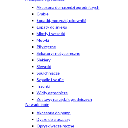
Akcesoria do narzędzi ogrodniczych
Grabie
Łopatki, motyczki, pikowniki
Łopaty do śniegu
Miotły i szczotki
Motyki
Piły ręczne
Sekatory i nożyce ręczne
Siekiery
Siewniki
Spulchniacze
Szpadle i szufle
Trzonki
Widły ogrodnicze
Zestawy narzędzi ogrodniczych
Nawadnianie
Akcesoria do pomp
Dysze do zraszaczy
Opryskiwacze ręczne