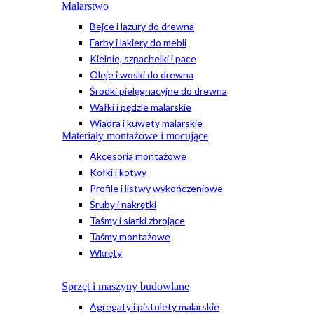
Malarstwo
Bejce i lazury do drewna
Farby i lakiery do mebli
Kielnie, szpachelki i pace
Oleje i woski do drewna
Środki pielęgnacyjne do drewna
Wałki i pędzle malarskie
Wiadra i kuwety malarskie
Materiały montażowe i mocujące
Akcesoria montażowe
Kołki i kotwy
Profile i listwy wykończeniowe
Śruby i nakrętki
Taśmy i siatki zbrojące
Taśmy montażowe
Wkręty
Sprzęt i maszyny budowlane
Agregaty i pistolety malarskie