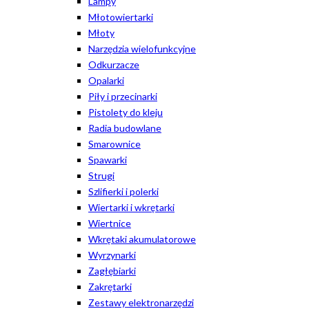
Lampy
Młotowiertarki
Młoty
Narzędzia wielofunkcyjne
Odkurzacze
Opalarki
Piły i przecinarki
Pistolety do kleju
Radia budowlane
Smarownice
Spawarki
Strugi
Szlifierki i polerki
Wiertarki i wkrętarki
Wiertnice
Wkrętaki akumulatorowe
Wyrzynarki
Zagłębiarki
Zakrętarki
Zestawy elektronarzędzi