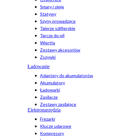
Smary i oleje
Statywy
Szyny prowadzące
Talerze szlifierskie
Tarcze do pił
Wiertła
Zestawy akcesoriów
Zszywki
Ładowanie
Adaptery do akumulatorów
Akumulatory
Ładowarki
Zasilacze
Zestawy zasilające
Elektronarzędzia
Frezarki
Klucze udarowe
Kompresory