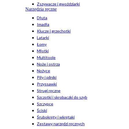
Zszywacze i gwoździarki
Narzędzia ręczne
Dłuta
Imadła
Klucze i grzechotki
Latarki
Łomy
Młotki
Multitoole
Noże i ostrza
Nożyce
Piły i pilniki
Przyssawki
Strugi ręczne
Szczotki i skrobaczki do szyb
Szczypce
Ściski
Śrubokręty i wkrętaki
Zestawy narzędzi ręcznych