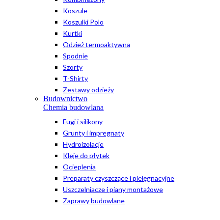
Koszule
Koszulki Polo
Kurtki
Odzież termoaktywna
Spodnie
Szorty
T-Shirty
Zestawy odzieży
Budownictwo
Chemia budowlana
Fugi i silikony
Grunty i impregnaty
Hydroizolacje
Kleje do płytek
Ocieplenia
Preparaty czyszczące i pielęgnacyjne
Uszczelniacze i piany montażowe
Zaprawy budowlane