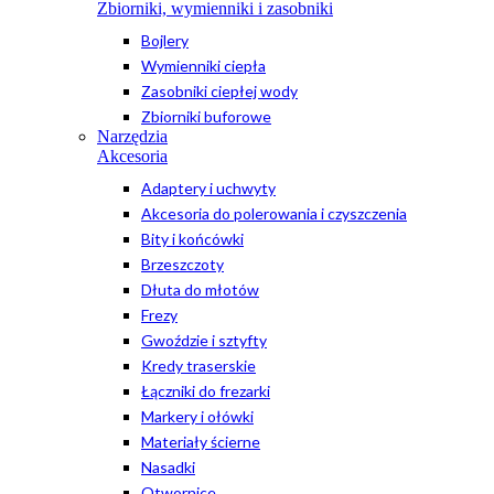
Zbiorniki, wymienniki i zasobniki
Bojlery
Wymienniki ciepła
Zasobniki ciepłej wody
Zbiorniki buforowe
Narzędzia
Akcesoria
Adaptery i uchwyty
Akcesoria do polerowania i czyszczenia
Bity i końcówki
Brzeszczoty
Dłuta do młotów
Frezy
Gwoździe i sztyfty
Kredy traserskie
Łączniki do frezarki
Markery i ołówki
Materiały ścierne
Nasadki
Otwornice