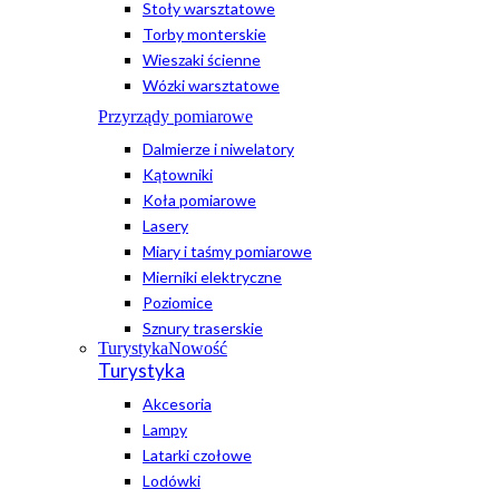
Stoły warsztatowe
Torby monterskie
Wieszaki ścienne
Wózki warsztatowe
Przyrządy pomiarowe
Dalmierze i niwelatory
Kątowniki
Koła pomiarowe
Lasery
Miary i taśmy pomiarowe
Mierniki elektryczne
Poziomice
Sznury traserskie
Turystyka
Nowość
Turystyka
Akcesoria
Lampy
Latarki czołowe
Lodówki