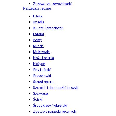
Zszywacze i gwoździarki
Narzędzia ręczne
Dłuta
Imadła
Klucze i grzechotki
Latarki
Łomy
Młotki
Multitoole
Noże i ostrza
Nożyce
Piły i pilniki
Przyssawki
Strugi ręczne
Szczotki i skrobaczki do szyb
Szczypce
Ściski
Śrubokręty i wkrętaki
Zestawy narzędzi ręcznych