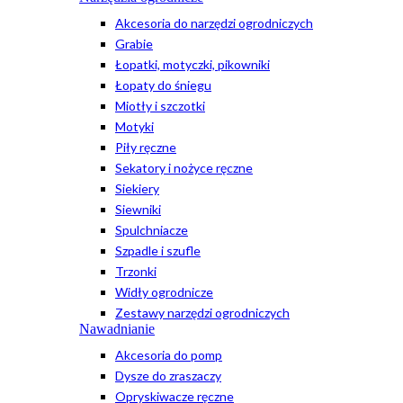
Akcesoria do narzędzi ogrodniczych
Grabie
Łopatki, motyczki, pikowniki
Łopaty do śniegu
Miotły i szczotki
Motyki
Piły ręczne
Sekatory i nożyce ręczne
Siekiery
Siewniki
Spulchniacze
Szpadle i szufle
Trzonki
Widły ogrodnicze
Zestawy narzędzi ogrodniczych
Nawadnianie
Akcesoria do pomp
Dysze do zraszaczy
Opryskiwacze ręczne