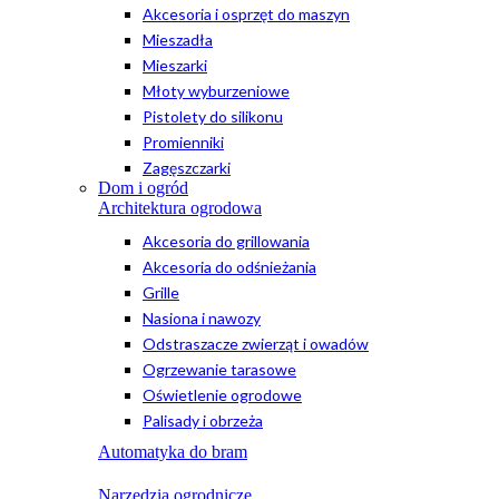
Akcesoria i osprzęt do maszyn
Mieszadła
Mieszarki
Młoty wyburzeniowe
Pistolety do silikonu
Promienniki
Zagęszczarki
Dom i ogród
Architektura ogrodowa
Akcesoria do grillowania
Akcesoria do odśnieżania
Grille
Nasiona i nawozy
Odstraszacze zwierząt i owadów
Ogrzewanie tarasowe
Oświetlenie ogrodowe
Palisady i obrzeża
Automatyka do bram
Narzędzia ogrodnicze