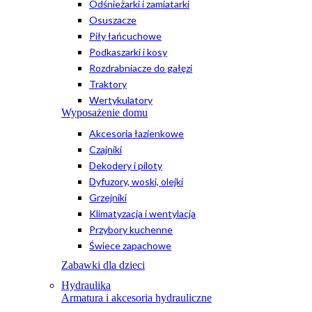
Odśnieżarki i zamiatarki
Osuszacze
Piły łańcuchowe
Podkaszarki i kosy
Rozdrabniacze do gałęzi
Traktory
Wertykulatory
Wyposażenie domu
Akcesoria łazienkowe
Czajniki
Dekodery i piloty
Dyfuzory, woski, olejki
Grzejniki
Klimatyzacja i wentylacja
Przybory kuchenne
Świece zapachowe
Zabawki dla dzieci
Hydraulika
Armatura i akcesoria hydrauliczne