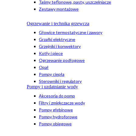
Taśmy teflonowe, pasty, uszczelniacze
Zestawy montażowe
Ogrzewanie i technika grzewcza
Głowice termostatyczne i zawory
Grzałki elektryczne
Grzejniki i konwektory
Kotły i piece
Ogrzewanie podłogowe
Opał
Pompy ciepła
Sterowniki i regulatory
Pompy i uzdatnianie wody
Akcesoria do pomp
Filtry i zmiękczacze wody
Pompy głębinowe
Pompy hydroforowe
Pompy obiegowe