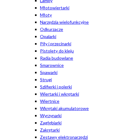
Lampy
Młotowiertarki
Młoty
Narzędzia wielofunkcyjne
Odkurzacze
Opalarki
Piły i przecinarki
Pistolety do kleju
Radia budowlane
Smarownice
Spawarki
Strugi
Szlifierki i polerki
Wiertarki i wkrętarki
Wiertnice
Wkrętaki akumulatorowe
Wyrzynarki
Zagłębiarki
Zakrętarki
Zestawy elektronarzędzi