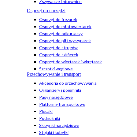
Zszywacze i nitownice
Osprzęt do narzędzi
Osprzęt do frezarek
Osprzęt do młotowiertarek
Osprzęt do odkurzaczy
Osprzęt do pił i wyrzynarek
Osprzęt do strugów
Osprzęt do szlifierek
Osprzęt do wiertarek i wkrętarek
Szczotki węglowe
Przechowywanie i transport
Akcesoria do przechowywania
Organizery i pojemniki
Pasy narzędziowe
Platformy transportowe
Plecaki
Podnośniki
Skrzynki narzędziowe
Stojaki i kobyłki