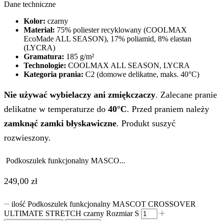
Dane techniczne
Kolor:
czarny
Materiał:
75% poliester recyklowany (COOLMAX
EcoMade ALL SEASON), 17% poliamid, 8% elastan
(LYCRA)
Gramatura:
185 g/m²
Technologie:
COOLMAX ALL SEASON, LYCRA
Kategoria prania:
C2 (domowe delikatne, maks. 40°C)
Nie używać wybielaczy ani zmiękczaczy
. Zalecane pranie
delikatne w temperaturze do
40°C
. Przed praniem należy
zamknąć zamki błyskawiczne
. Produkt suszyć
rozwieszony.
Podkoszulek funkcjonalny MASCO...
249,00
zł
ilość Podkoszulek funkcjonalny MASCOT CROSSOVER
ULTIMATE STRETCH czarny Rozmiar S