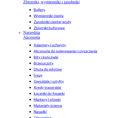
Zbiorniki, wymienniki i zasobniki
Bojlery
Wymienniki ciepła
Zasobniki ciepłej wody
Zbiorniki buforowe
Narzędzia
Akcesoria
Adaptery i uchwyty
Akcesoria do polerowania i czyszczenia
Bity i końcówki
Brzeszczoty
Dłuta do młotów
Frezy
Gwoździe i sztyfty
Kredy traserskie
Łączniki do frezarki
Markery i ołówki
Materiały ścierne
Nasadki
Otwornice