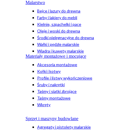
Malarstwo
Bejce i lazury do drewna
Farby i lakiery do mebli
Kielnie, szpachelki i pace
Oleje i woski do drewna
Środki pielęgnacyjne do drewna
Wałki i pędzle malarskie
Wiadra i kuwety malarskie
Materiały montażowe i mocujące
Akcesoria montażowe
Kołki i kotwy
Profile i listwy wykończeniowe
Śruby i nakrętki
Taśmy i siatki zbrojące
Taśmy montażowe
Wkręty
Sprzęt i maszyny budowlane
Agregaty i pistolety malarskie