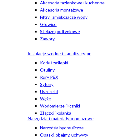
Akcesoria łazienkowe i kuchenne
Akcesoria montażowe
Filtry i zmiękczacze wody
Głowice
Stelaże podtynkowe
Zawory
Instalacje wodne i kanalizacyjne
Korki i zaślepki
Otuliny
Rury PEX
Syfony
Uszczelki
Węże
Wodomierze i liczniki
Złączki i kolanka
Narzędzia i materiały montażowe
Narzędzia hydrauliczne
Opaski, obejmy, uchwyty