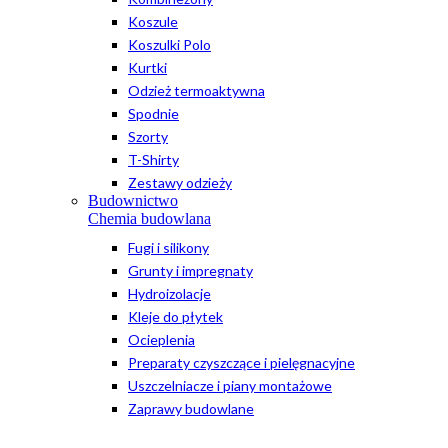
Koszule
Koszulki Polo
Kurtki
Odzież termoaktywna
Spodnie
Szorty
T-Shirty
Zestawy odzieży
Budownictwo
Chemia budowlana
Fugi i silikony
Grunty i impregnaty
Hydroizolacje
Kleje do płytek
Ocieplenia
Preparaty czyszczące i pielęgnacyjne
Uszczelniacze i piany montażowe
Zaprawy budowlane