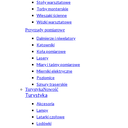
Stoły warsztatowe
Torby monterskie
Wieszaki ścienne
Wózki warsztatowe
Przyrządy pomiarowe
Dalmierze i niwelatory
Kątowniki
Koła pomiarowe
Lasery
Miary i taśmy pomiarowe
Mierniki elektryczne
Poziomice
Sznury traserskie
Turystyka
Nowość
Turystyka
Akcesoria
Lampy
Latarki czołowe
Lodówki