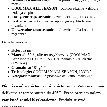
metek
COOLMAX ALL SEASON
– odprowadzanie wilgoci i
izolacja cieplna
Elastyczne dopasowanie
– dzięki technologii LYCRA
Szybkoschnąca tkanina
– zapobiega wychłodzeniu
organizmu
Uniwersalne zastosowanie
– odpowiedni dla kobiet i
mężczyzn
Dane techniczne
Kolor:
czarny
Materiał:
75% poliester recyklowany (COOLMAX
EcoMade ALL SEASON), 17% poliamid, 8% elastan
(LYCRA)
Gramatura:
185 g/m²
Technologie:
COOLMAX ALL SEASON, LYCRA
Kategoria prania:
C2 (domowe delikatne, maks. 40°C)
Nie używać wybielaczy ani zmiękczaczy
. Zalecane pranie
delikatne w temperaturze do
40°C
. Przed praniem należy
zamknąć zamki błyskawiczne
. Produkt suszyć
rozwieszony.