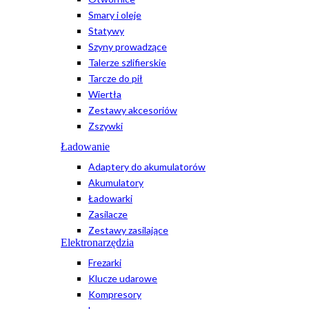
Smary i oleje
Statywy
Szyny prowadzące
Talerze szlifierskie
Tarcze do pił
Wiertła
Zestawy akcesoriów
Zszywki
Ładowanie
Adaptery do akumulatorów
Akumulatory
Ładowarki
Zasilacze
Zestawy zasilające
Elektronarzędzia
Frezarki
Klucze udarowe
Kompresory