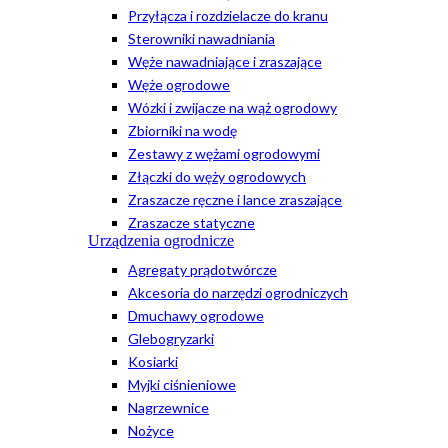
Przyłącza i rozdzielacze do kranu
Sterowniki nawadniania
Węże nawadniające i zraszające
Węże ogrodowe
Wózki i zwijacze na wąż ogrodowy
Zbiorniki na wodę
Zestawy z wężami ogrodowymi
Złączki do węży ogrodowych
Zraszacze ręczne i lance zraszające
Zraszacze statyczne
Urządzenia ogrodnicze
Agregaty prądotwórcze
Akcesoria do narzędzi ogrodniczych
Dmuchawy ogrodowe
Glebogryzarki
Kosiarki
Myjki ciśnieniowe
Nagrzewnice
Nożyce