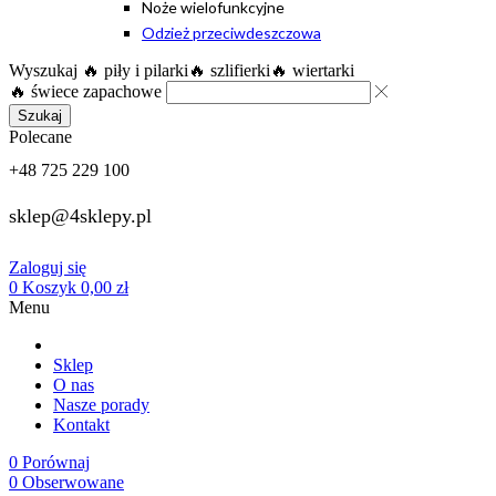
Noże wielofunkcyjne
Odzież przeciwdeszczowa
Wyszukaj
🔥 piły i pilarki
🔥 szlifierki
🔥 wiertarki
🔥 świece zapachowe
Szukaj
Polecane
+48 725 229 100
sklep@4sklepy.pl
Zaloguj się
0
Koszyk
0,00
zł
Menu
Sklep
O nas
Nasze porady
Kontakt
0
Porównaj
0
Obserwowane