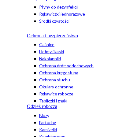
Płyny do dezynfekcji
Rękawiczki jednorazowe
Środki czystości
Ochrona i bezpieczeństwo
Gaśnice
Hełmy i kaski
Nakolanniki
Ochrona dróg oddechowych
Ochrona kręgosłupa
Ochrona słuchu
Okulary ochronne
Rękawice robocze
Tabliczki i znaki
Odzież robocza
Bluzy
Fartuchy
Kamizelki
Kombinezony