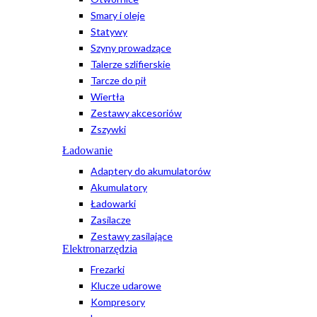
Smary i oleje
Statywy
Szyny prowadzące
Talerze szlifierskie
Tarcze do pił
Wiertła
Zestawy akcesoriów
Zszywki
Ładowanie
Adaptery do akumulatorów
Akumulatory
Ładowarki
Zasilacze
Zestawy zasilające
Elektronarzędzia
Frezarki
Klucze udarowe
Kompresory