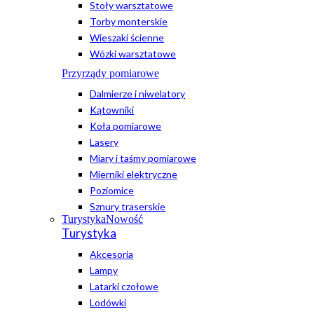
Stoły warsztatowe
Torby monterskie
Wieszaki ścienne
Wózki warsztatowe
Przyrządy pomiarowe
Dalmierze i niwelatory
Kątowniki
Koła pomiarowe
Lasery
Miary i taśmy pomiarowe
Mierniki elektryczne
Poziomice
Sznury traserskie
Turystyka
Nowość
Turystyka
Akcesoria
Lampy
Latarki czołowe
Lodówki