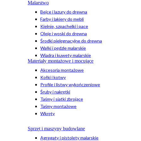
Malarstwo
Bejce i lazury do drewna
Farby i lakiery do mebli
Kielnie, szpachelki i pace
Oleje i woski do drewna
Środki pielęgnacyjne do drewna
Wałki i pędzle malarskie
Wiadra i kuwety malarskie
Materiały montażowe i mocujące
Akcesoria montażowe
Kołki i kotwy
Profile i listwy wykończeniowe
Śruby i nakrętki
Taśmy i siatki zbrojące
Taśmy montażowe
Wkręty
Sprzęt i maszyny budowlane
Agregaty i pistolety malarskie