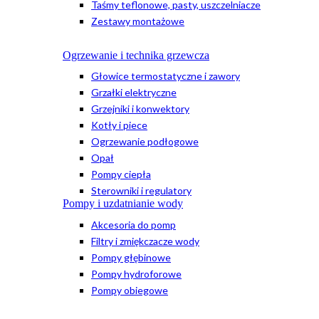
Taśmy teflonowe, pasty, uszczelniacze
Zestawy montażowe
Ogrzewanie i technika grzewcza
Głowice termostatyczne i zawory
Grzałki elektryczne
Grzejniki i konwektory
Kotły i piece
Ogrzewanie podłogowe
Opał
Pompy ciepła
Sterowniki i regulatory
Pompy i uzdatnianie wody
Akcesoria do pomp
Filtry i zmiękczacze wody
Pompy głębinowe
Pompy hydroforowe
Pompy obiegowe