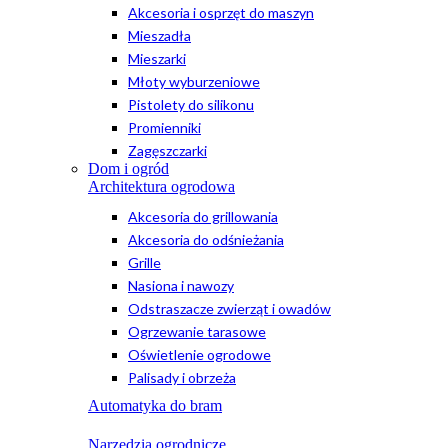
Akcesoria i osprzęt do maszyn
Mieszadła
Mieszarki
Młoty wyburzeniowe
Pistolety do silikonu
Promienniki
Zagęszczarki
Dom i ogród
Architektura ogrodowa
Akcesoria do grillowania
Akcesoria do odśnieżania
Grille
Nasiona i nawozy
Odstraszacze zwierząt i owadów
Ogrzewanie tarasowe
Oświetlenie ogrodowe
Palisady i obrzeża
Automatyka do bram
Narzędzia ogrodnicze