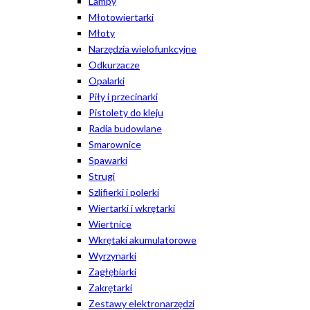
Lampy
Młotowiertarki
Młoty
Narzędzia wielofunkcyjne
Odkurzacze
Opalarki
Piły i przecinarki
Pistolety do kleju
Radia budowlane
Smarownice
Spawarki
Strugi
Szlifierki i polerki
Wiertarki i wkrętarki
Wiertnice
Wkrętaki akumulatorowe
Wyrzynarki
Zagłębiarki
Zakrętarki
Zestawy elektronarzędzi