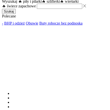
Wyszukaj
🔥 piły i pilarki
🔥 szlifierki
🔥 wiertarki
🔥 świece zapachowe
Szukaj
Polecane
-
BHP i odzież
Obuwie
Buty robocze bez podnoska