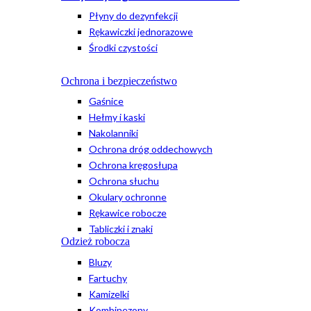
Płyny do dezynfekcji
Rękawiczki jednorazowe
Środki czystości
Ochrona i bezpieczeństwo
Gaśnice
Hełmy i kaski
Nakolanniki
Ochrona dróg oddechowych
Ochrona kręgosłupa
Ochrona słuchu
Okulary ochronne
Rękawice robocze
Tabliczki i znaki
Odzież robocza
Bluzy
Fartuchy
Kamizelki
Kombinezony