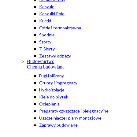
Koszule
Koszulki Polo
Kurtki
Odzież termoaktywna
Spodnie
Szorty
T-Shirty
Zestawy odzieży
Budownictwo
Chemia budowlana
Fugi i silikony
Grunty i impregnaty
Hydroizolacje
Kleje do płytek
Ocieplenia
Preparaty czyszczące i pielęgnacyjne
Uszczelniacze i piany montażowe
Zaprawy budowlane