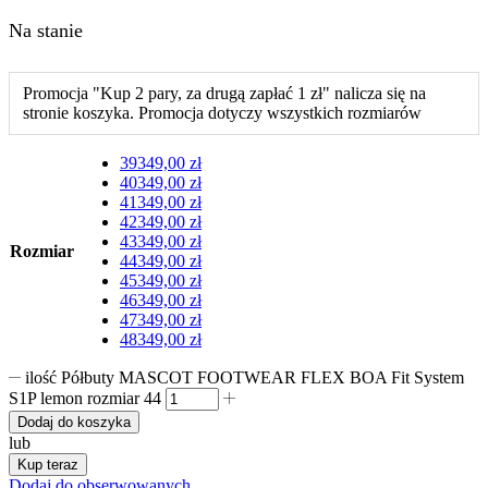
Na stanie
Promocja "Kup 2 pary, za drugą zapłać 1 zł" nalicza się na
stronie koszyka. Promocja dotyczy wszystkich rozmiarów
39
349,00
zł
40
349,00
zł
41
349,00
zł
42
349,00
zł
43
349,00
zł
Rozmiar
44
349,00
zł
45
349,00
zł
46
349,00
zł
47
349,00
zł
48
349,00
zł
ilość Półbuty MASCOT FOOTWEAR FLEX BOA Fit System
S1P lemon rozmiar 44
Dodaj do koszyka
lub
Kup teraz
Dodaj do obserwowanych