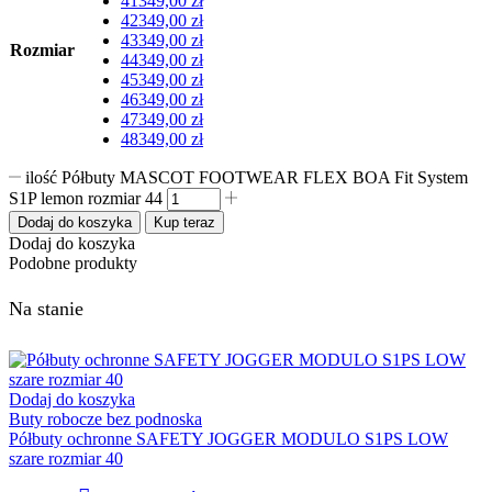
41
349,00
zł
42
349,00
zł
43
349,00
zł
Rozmiar
44
349,00
zł
45
349,00
zł
46
349,00
zł
47
349,00
zł
48
349,00
zł
ilość Półbuty MASCOT FOOTWEAR FLEX BOA Fit System
S1P lemon rozmiar 44
Dodaj do koszyka
Kup teraz
Dodaj do koszyka
Podobne produkty
Na stanie
Dodaj do koszyka
Buty robocze bez podnoska
Półbuty ochronne SAFETY JOGGER MODULO S1PS LOW
szare rozmiar 40