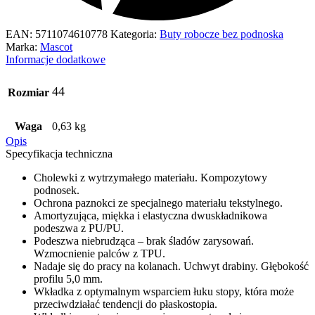
EAN:
5711074610778
Kategoria:
Buty robocze bez podnoska
Marka:
Mascot
Informacje dodatkowe
44
Rozmiar
Waga
0,63 kg
Opis
Specyfikacja techniczna
Cholewki z wytrzymałego materiału. Kompozytowy
podnosek.
Ochrona paznokci ze specjalnego materiału tekstylnego.
Amortyzująca, miękka i elastyczna dwuskładnikowa
podeszwa z PU/PU.
Podeszwa niebrudząca – brak śladów zarysowań.
Wzmocnienie palców z TPU.
Nadaje się do pracy na kolanach. Uchwyt drabiny. Głębokość
profilu 5,0 mm.
Wkładka z optymalnym wsparciem łuku stopy, która może
przeciwdziałać tendencji do płaskostopia.