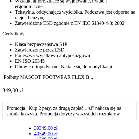
Wkładki amortyzujące są wyjmowane, trwałe i
ergonomiczne.
Tekstylna, oddychająca wyściółka. Podeszwa jest odporna na
oleje i benzynę.
Zatwierdzone ESD zgodnie z EN IEC 61340-4-3: 2002.
Certyfikaty
Klasa bezpieczeństwa S1P
Zatwierdzone przez ESD
Podeszwa wyjątkowo antypoślizgowa
EN ISO 20345
Obuwie ortopedyczne: Nadaje się do modyfikacji
Półbuty MASCOT FOOTWEAR FLEX B...
349,00
zł
Promocja "Kup 2 pary, za drugą zapłać 1 zł" nalicza się na
stronie koszyka. Promocja dotyczy wszystkich rozmiarów
39
349,00
zł
40
349,00
zł