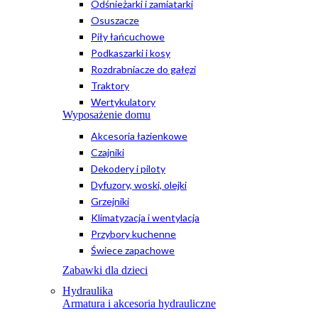
Odśnieżarki i zamiatarki
Osuszacze
Piły łańcuchowe
Podkaszarki i kosy
Rozdrabniacze do gałęzi
Traktory
Wertykulatory
Wyposażenie domu
Akcesoria łazienkowe
Czajniki
Dekodery i piloty
Dyfuzory, woski, olejki
Grzejniki
Klimatyzacja i wentylacja
Przybory kuchenne
Świece zapachowe
Zabawki dla dzieci
Hydraulika
Armatura i akcesoria hydrauliczne