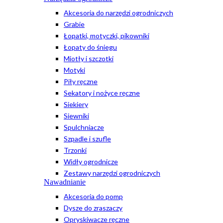
Akcesoria do narzędzi ogrodniczych
Grabie
Łopatki, motyczki, pikowniki
Łopaty do śniegu
Miotły i szczotki
Motyki
Piły ręczne
Sekatory i nożyce ręczne
Siekiery
Siewniki
Spulchniacze
Szpadle i szufle
Trzonki
Widły ogrodnicze
Zestawy narzędzi ogrodniczych
Nawadnianie
Akcesoria do pomp
Dysze do zraszaczy
Opryskiwacze ręczne