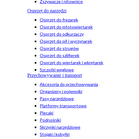
Zszywacze i nitownice
Osprzęt do narzędzi
Osprzęt do frezarek
Osprzęt do młotowiertarek
Osprzęt do odkurzaczy
Osprzęt do pił i wyrzynarek
Osprzęt do strugów
Osprzęt do szlifierek
Osprzęt do wiertarek i wkrętarek
Szczotki węglowe
Przechowywanie i transport
Akcesoria do przechowywania
Organizery i pojemniki
Pasy narzędziowe
Platformy transportowe
Plecaki
Podnośniki
Skrzynki narzędziowe
Stojaki i kobyłki