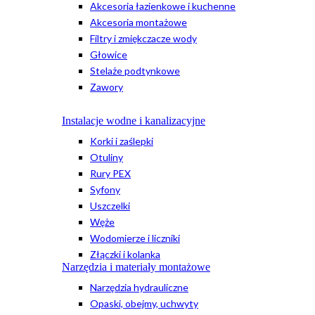
Akcesoria łazienkowe i kuchenne
Akcesoria montażowe
Filtry i zmiękczacze wody
Głowice
Stelaże podtynkowe
Zawory
Instalacje wodne i kanalizacyjne
Korki i zaślepki
Otuliny
Rury PEX
Syfony
Uszczelki
Węże
Wodomierze i liczniki
Złączki i kolanka
Narzędzia i materiały montażowe
Narzędzia hydrauliczne
Opaski, obejmy, uchwyty