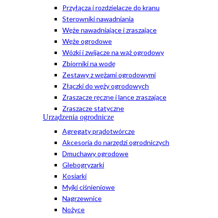
Przyłącza i rozdzielacze do kranu
Sterowniki nawadniania
Węże nawadniające i zraszające
Węże ogrodowe
Wózki i zwijacze na wąż ogrodowy
Zbiorniki na wodę
Zestawy z wężami ogrodowymi
Złączki do węży ogrodowych
Zraszacze ręczne i lance zraszające
Zraszacze statyczne
Urządzenia ogrodnicze
Agregaty prądotwórcze
Akcesoria do narzędzi ogrodniczych
Dmuchawy ogrodowe
Glebogryzarki
Kosiarki
Myjki ciśnieniowe
Nagrzewnice
Nożyce