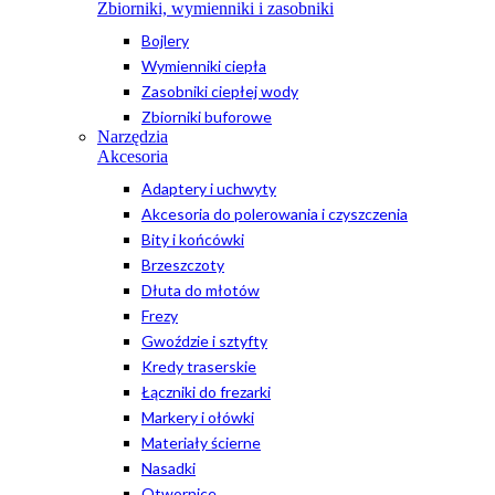
Zbiorniki, wymienniki i zasobniki
Bojlery
Wymienniki ciepła
Zasobniki ciepłej wody
Zbiorniki buforowe
Narzędzia
Akcesoria
Adaptery i uchwyty
Akcesoria do polerowania i czyszczenia
Bity i końcówki
Brzeszczoty
Dłuta do młotów
Frezy
Gwoździe i sztyfty
Kredy traserskie
Łączniki do frezarki
Markery i ołówki
Materiały ścierne
Nasadki
Otwornice