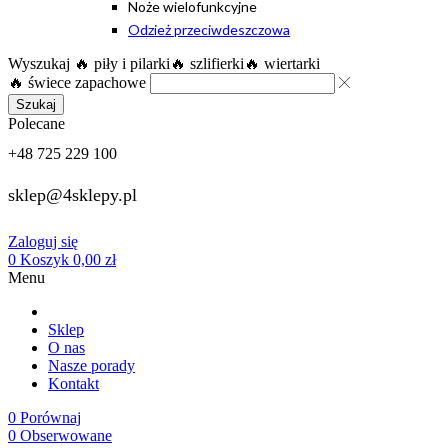
Noże wielofunkcyjne
Odzież przeciwdeszczowa
Wyszukaj
🔥 piły i pilarki
🔥 szlifierki
🔥 wiertarki
🔥 świece zapachowe
Szukaj
Polecane
+48 725 229 100
sklep@4sklepy.pl
Zaloguj się
0
Koszyk
0,00
zł
Menu
Sklep
O nas
Nasze porady
Kontakt
0
Porównaj
0
Obserwowane