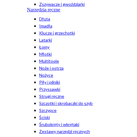
Zszywacze i gwoździarki
Narzędzia ręczne
Dłuta
Imadła
Klucze i grzechotki
Latarki
Łomy
Młotki
Multitoole
Noże i ostrza
Nożyce
Piły i pilniki
Przyssawki
Strugi ręczne
Szczotki i skrobaczki do szyb
Szczypce
Ściski
Śrubokręty i wkrętaki
Zestawy narzędzi ręcznych