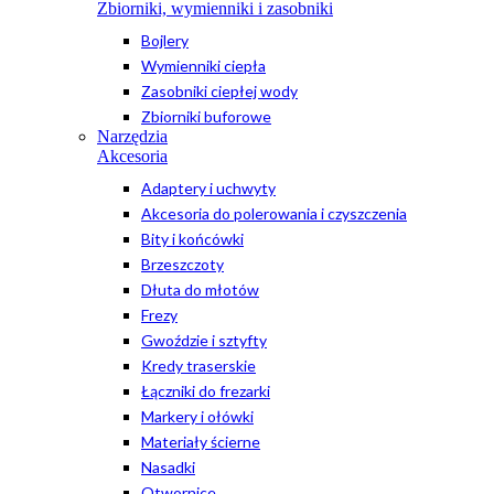
Zbiorniki, wymienniki i zasobniki
Bojlery
Wymienniki ciepła
Zasobniki ciepłej wody
Zbiorniki buforowe
Narzędzia
Akcesoria
Adaptery i uchwyty
Akcesoria do polerowania i czyszczenia
Bity i końcówki
Brzeszczoty
Dłuta do młotów
Frezy
Gwoździe i sztyfty
Kredy traserskie
Łączniki do frezarki
Markery i ołówki
Materiały ścierne
Nasadki
Otwornice