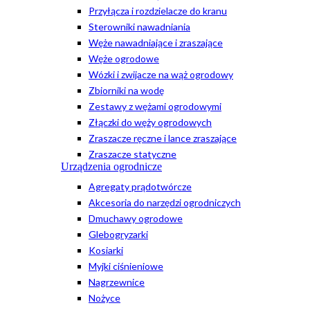
Przyłącza i rozdzielacze do kranu
Sterowniki nawadniania
Węże nawadniające i zraszające
Węże ogrodowe
Wózki i zwijacze na wąż ogrodowy
Zbiorniki na wodę
Zestawy z wężami ogrodowymi
Złączki do węży ogrodowych
Zraszacze ręczne i lance zraszające
Zraszacze statyczne
Urządzenia ogrodnicze
Agregaty prądotwórcze
Akcesoria do narzędzi ogrodniczych
Dmuchawy ogrodowe
Glebogryzarki
Kosiarki
Myjki ciśnieniowe
Nagrzewnice
Nożyce