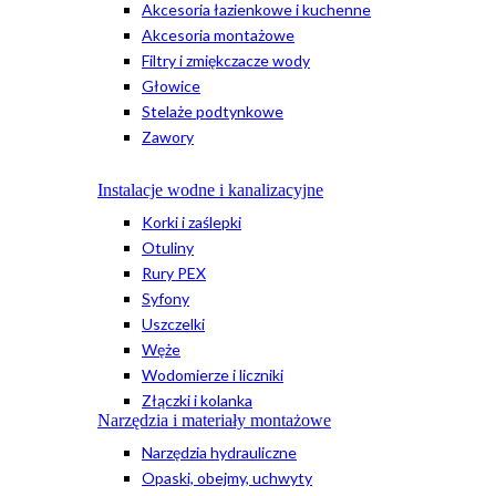
Akcesoria łazienkowe i kuchenne
Akcesoria montażowe
Filtry i zmiękczacze wody
Głowice
Stelaże podtynkowe
Zawory
Instalacje wodne i kanalizacyjne
Korki i zaślepki
Otuliny
Rury PEX
Syfony
Uszczelki
Węże
Wodomierze i liczniki
Złączki i kolanka
Narzędzia i materiały montażowe
Narzędzia hydrauliczne
Opaski, obejmy, uchwyty