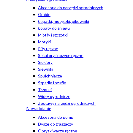
Akcesoria do narzędzi ogrodniczych
Grabie
Łopatki, motyczki, pikowniki
Łopaty do śniegu
Miotły i szczotki
Motyki
Piły ręczne
Sekatory i nożyce ręczne
Siekiery
Siewniki
Spulchniacze
Szpadle i szufle
Trzonki
Widły ogrodnicze
Zestawy narzędzi ogrodniczych
Nawadnianie
Akcesoria do pomp
Dysze do zraszaczy
Opryskiwacze ręczne