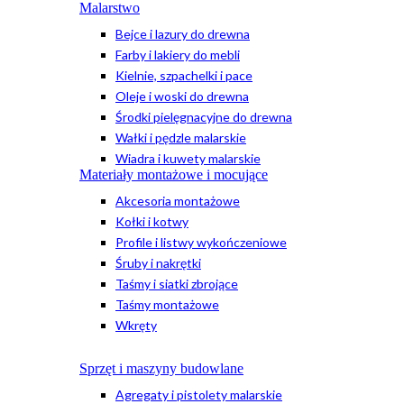
Malarstwo
Bejce i lazury do drewna
Farby i lakiery do mebli
Kielnie, szpachelki i pace
Oleje i woski do drewna
Środki pielęgnacyjne do drewna
Wałki i pędzle malarskie
Wiadra i kuwety malarskie
Materiały montażowe i mocujące
Akcesoria montażowe
Kołki i kotwy
Profile i listwy wykończeniowe
Śruby i nakrętki
Taśmy i siatki zbrojące
Taśmy montażowe
Wkręty
Sprzęt i maszyny budowlane
Agregaty i pistolety malarskie