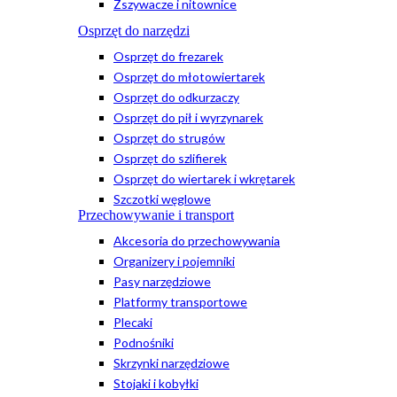
Zszywacze i nitownice
Osprzęt do narzędzi
Osprzęt do frezarek
Osprzęt do młotowiertarek
Osprzęt do odkurzaczy
Osprzęt do pił i wyrzynarek
Osprzęt do strugów
Osprzęt do szlifierek
Osprzęt do wiertarek i wkrętarek
Szczotki węglowe
Przechowywanie i transport
Akcesoria do przechowywania
Organizery i pojemniki
Pasy narzędziowe
Platformy transportowe
Plecaki
Podnośniki
Skrzynki narzędziowe
Stojaki i kobyłki