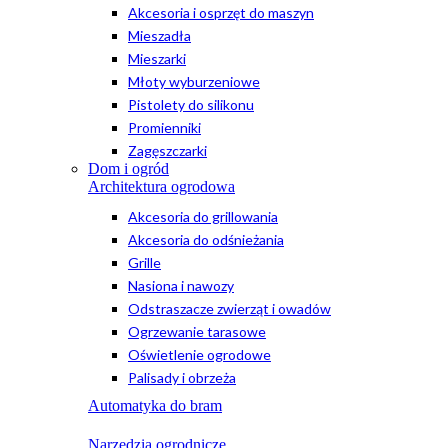
Akcesoria i osprzęt do maszyn
Mieszadła
Mieszarki
Młoty wyburzeniowe
Pistolety do silikonu
Promienniki
Zagęszczarki
Dom i ogród
Architektura ogrodowa
Akcesoria do grillowania
Akcesoria do odśnieżania
Grille
Nasiona i nawozy
Odstraszacze zwierząt i owadów
Ogrzewanie tarasowe
Oświetlenie ogrodowe
Palisady i obrzeża
Automatyka do bram
Narzędzia ogrodnicze