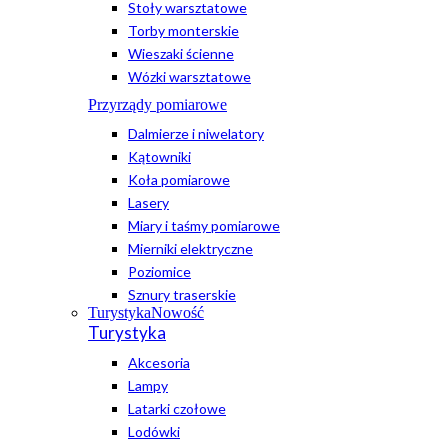
Stoły warsztatowe
Torby monterskie
Wieszaki ścienne
Wózki warsztatowe
Przyrządy pomiarowe
Dalmierze i niwelatory
Kątowniki
Koła pomiarowe
Lasery
Miary i taśmy pomiarowe
Mierniki elektryczne
Poziomice
Sznury traserskie
Turystyka
Nowość
Turystyka
Akcesoria
Lampy
Latarki czołowe
Lodówki