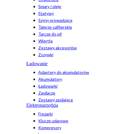
Smary i oleje
Statywy
Szyny prowadzące
Talerze szlifierskie
Tarcze do pił
Wiertła
Zestawy akcesoriów
Zszywki
Ładowanie
Adaptery do akumulatorów
Akumulatory
Ładowarki
Zasilacze
Zestawy zasilające
Elektronarzędzia
Frezarki
Klucze udarowe
Kompresory