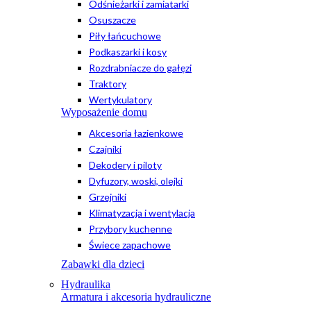
Odśnieżarki i zamiatarki
Osuszacze
Piły łańcuchowe
Podkaszarki i kosy
Rozdrabniacze do gałęzi
Traktory
Wertykulatory
Wyposażenie domu
Akcesoria łazienkowe
Czajniki
Dekodery i piloty
Dyfuzory, woski, olejki
Grzejniki
Klimatyzacja i wentylacja
Przybory kuchenne
Świece zapachowe
Zabawki dla dzieci
Hydraulika
Armatura i akcesoria hydrauliczne