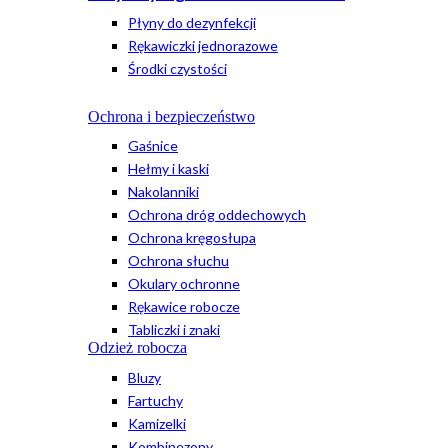
Płyny do dezynfekcji
Rękawiczki jednorazowe
Środki czystości
Ochrona i bezpieczeństwo
Gaśnice
Hełmy i kaski
Nakolanniki
Ochrona dróg oddechowych
Ochrona kręgosłupa
Ochrona słuchu
Okulary ochronne
Rękawice robocze
Tabliczki i znaki
Odzież robocza
Bluzy
Fartuchy
Kamizelki
Kombinezony