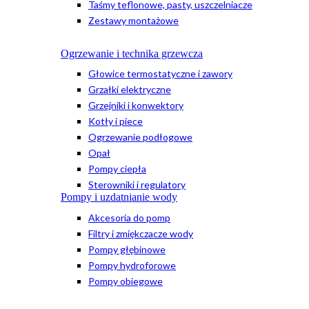
Taśmy teflonowe, pasty, uszczelniacze
Zestawy montażowe
Ogrzewanie i technika grzewcza
Głowice termostatyczne i zawory
Grzałki elektryczne
Grzejniki i konwektory
Kotły i piece
Ogrzewanie podłogowe
Opał
Pompy ciepła
Sterowniki i regulatory
Pompy i uzdatnianie wody
Akcesoria do pomp
Filtry i zmiękczacze wody
Pompy głębinowe
Pompy hydroforowe
Pompy obiegowe