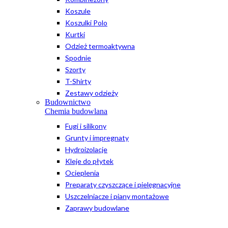
Koszule
Koszulki Polo
Kurtki
Odzież termoaktywna
Spodnie
Szorty
T-Shirty
Zestawy odzieży
Budownictwo
Chemia budowlana
Fugi i silikony
Grunty i impregnaty
Hydroizolacje
Kleje do płytek
Ocieplenia
Preparaty czyszczące i pielęgnacyjne
Uszczelniacze i piany montażowe
Zaprawy budowlane