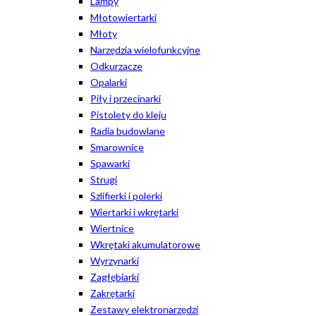
Lampy
Młotowiertarki
Młoty
Narzędzia wielofunkcyjne
Odkurzacze
Opalarki
Piły i przecinarki
Pistolety do kleju
Radia budowlane
Smarownice
Spawarki
Strugi
Szlifierki i polerki
Wiertarki i wkrętarki
Wiertnice
Wkrętaki akumulatorowe
Wyrzynarki
Zagłębiarki
Zakrętarki
Zestawy elektronarzędzi