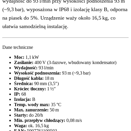
wydajność do 93 l/min przy wysokości podnoszenia 93 m
(~9,3 bar), wyposażona w IP68 i izolację klasy B, odporna
na piasek do 5%. Urządzenie waży około 16,5 kg, co
ułatwia samodzielną instalację.
Dane techniczne
Moc:
1,1 kW
Zasilanie:
400 V (3‑fazowe, wbudowany kondensator)
Wydajność:
93 l/min
Wysokość podnoszenia:
93 m (~9,3 bar)
Długość kabla:
18 m
Średnica:
90 mm (3,5″)
Króciec tłoczny:
1 ½″
IP:
68
Izolacja:
B
Temp. wody max:
35 °C
Max. zanurzenie:
50 m
Starty:
do 20/h
Min. przepływ chłodzący:
0,08 m/s
Waga:
ok. 16,5 kg
EAN:
5907761100503