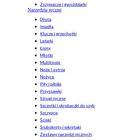
Zszywacze i gwoździarki
Narzędzia ręczne
Dłuta
Imadła
Klucze i grzechotki
Latarki
Łomy
Młotki
Multitoole
Noże i ostrza
Nożyce
Piły i pilniki
Przyssawki
Strugi ręczne
Szczotki i skrobaczki do szyb
Szczypce
Ściski
Śrubokręty i wkrętaki
Zestawy narzędzi ręcznych