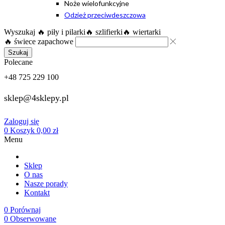
Noże wielofunkcyjne
Odzież przeciwdeszczowa
Wyszukaj
🔥 piły i pilarki
🔥 szlifierki
🔥 wiertarki
🔥 świece zapachowe
Szukaj
Polecane
+48 725 229 100
sklep@4sklepy.pl
Zaloguj się
0
Koszyk
0,00
zł
Menu
Sklep
O nas
Nasze porady
Kontakt
0
Porównaj
0
Obserwowane