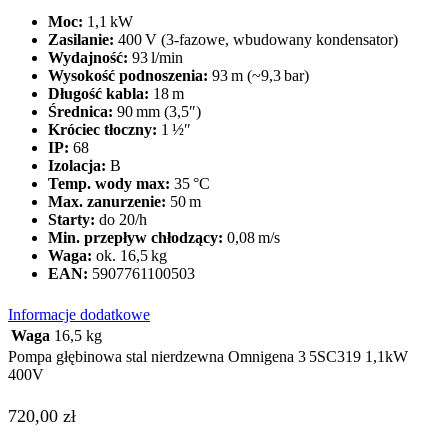
Moc:
1,1 kW
Zasilanie:
400 V (3‑fazowe, wbudowany kondensator)
Wydajność:
93 l/min
Wysokość podnoszenia:
93 m (~9,3 bar)
Długość kabla:
18 m
Średnica:
90 mm (3,5″)
Króciec tłoczny:
1 ½″
IP:
68
Izolacja:
B
Temp. wody max:
35 °C
Max. zanurzenie:
50 m
Starty:
do 20/h
Min. przepływ chłodzący:
0,08 m/s
Waga:
ok. 16,5 kg
EAN:
5907761100503
Informacje dodatkowe
Waga
16,5 kg
Pompa głębinowa stal nierdzewna Omnigena 3 5SC319 1,1kW
400V
720,00
zł