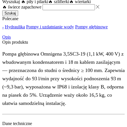
Wyszukaj
🔥 piły i pilarki
🔥 szlifierki
🔥 wiertarki
🔥 świece zapachowe
Szukaj
Polecane
-
Hydraulika
Pompy i uzdatnianie wody
Pompy głębinowe
Opis
Opis produktu
Pompa głębinowa Omnigena 3,5SC3‑19 (1,1 kW, 400 V) z
wbudowanym kondensatorem i 18 m kablem zasilającym
— przeznaczona do studni o średnicy ≥ 100 mm. Zapewnia
wydajność do 93 l/min przy wysokości podnoszenia 93 m
(~9,3 bar), wyposażona w IP68 i izolację klasy B, odporna
na piasek do 5%. Urządzenie waży około 16,5 kg, co
ułatwia samodzielną instalację.
Dane techniczne