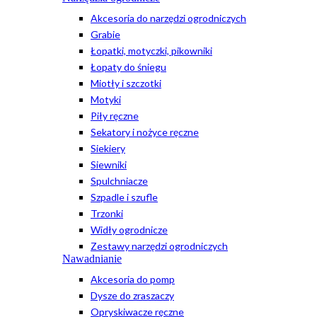
Akcesoria do narzędzi ogrodniczych
Grabie
Łopatki, motyczki, pikowniki
Łopaty do śniegu
Miotły i szczotki
Motyki
Piły ręczne
Sekatory i nożyce ręczne
Siekiery
Siewniki
Spulchniacze
Szpadle i szufle
Trzonki
Widły ogrodnicze
Zestawy narzędzi ogrodniczych
Nawadnianie
Akcesoria do pomp
Dysze do zraszaczy
Opryskiwacze ręczne