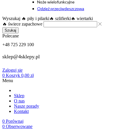
Noże wielofunkcyjne
Odzież przeciwdeszczowa
Wyszukaj
🔥 piły i pilarki
🔥 szlifierki
🔥 wiertarki
🔥 świece zapachowe
Szukaj
Polecane
+48 725 229 100
sklep@4sklepy.pl
Zaloguj się
0
Koszyk
0,00
zł
Menu
Sklep
O nas
Nasze porady
Kontakt
0
Porównaj
0
Obserwowane