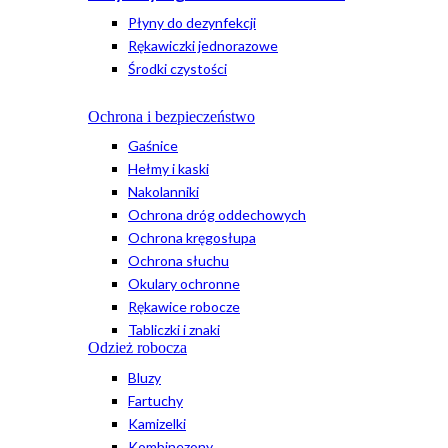
Płyny do dezynfekcji
Rękawiczki jednorazowe
Środki czystości
Ochrona i bezpieczeństwo
Gaśnice
Hełmy i kaski
Nakolanniki
Ochrona dróg oddechowych
Ochrona kręgosłupa
Ochrona słuchu
Okulary ochronne
Rękawice robocze
Tabliczki i znaki
Odzież robocza
Bluzy
Fartuchy
Kamizelki
Kombinezony