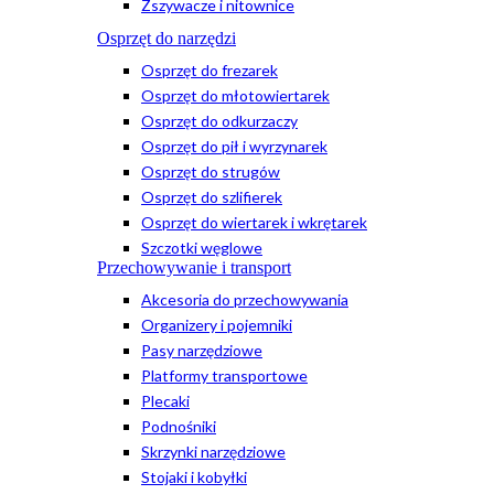
Zszywacze i nitownice
Osprzęt do narzędzi
Osprzęt do frezarek
Osprzęt do młotowiertarek
Osprzęt do odkurzaczy
Osprzęt do pił i wyrzynarek
Osprzęt do strugów
Osprzęt do szlifierek
Osprzęt do wiertarek i wkrętarek
Szczotki węglowe
Przechowywanie i transport
Akcesoria do przechowywania
Organizery i pojemniki
Pasy narzędziowe
Platformy transportowe
Plecaki
Podnośniki
Skrzynki narzędziowe
Stojaki i kobyłki