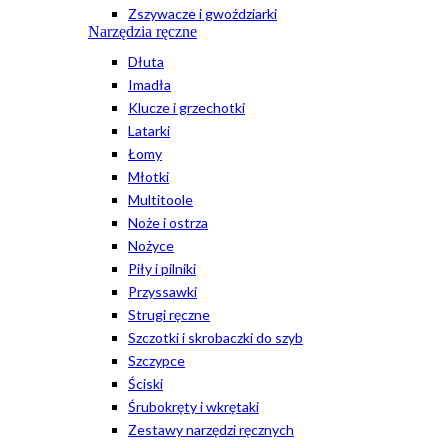
Zszywacze i gwoździarki
Narzędzia ręczne
Dłuta
Imadła
Klucze i grzechotki
Latarki
Łomy
Młotki
Multitoole
Noże i ostrza
Nożyce
Piły i pilniki
Przyssawki
Strugi ręczne
Szczotki i skrobaczki do szyb
Szczypce
Ściski
Śrubokręty i wkrętaki
Zestawy narzędzi ręcznych