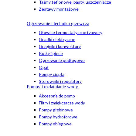
Taśmy teflonowe, pasty, uszczelniacze
Zestawy montażowe
Ogrzewanie i technika grzewcza
Głowice termostatyczne i zawory
Grzałki elektryczne
Grzejniki i konwektory
Kotły i piece
Ogrzewanie podłogowe
Opał
Pompy ciepła
Sterowniki i regulatory
Pompy i uzdatnianie wody
Akcesoria do pomp
Filtry i zmiękczacze wody
Pompy głębinowe
Pompy hydroforowe
Pompy obiegowe