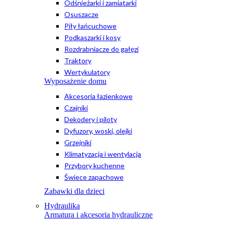
Odśnieżarki i zamiatarki
Osuszacze
Piły łańcuchowe
Podkaszarki i kosy
Rozdrabniacze do gałęzi
Traktory
Wertykulatory
Wyposażenie domu
Akcesoria łazienkowe
Czajniki
Dekodery i piloty
Dyfuzory, woski, olejki
Grzejniki
Klimatyzacja i wentylacja
Przybory kuchenne
Świece zapachowe
Zabawki dla dzieci
Hydraulika
Armatura i akcesoria hydrauliczne