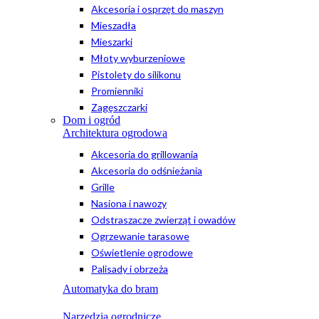
Akcesoria i osprzęt do maszyn
Mieszadła
Mieszarki
Młoty wyburzeniowe
Pistolety do silikonu
Promienniki
Zagęszczarki
Dom i ogród
Architektura ogrodowa
Akcesoria do grillowania
Akcesoria do odśnieżania
Grille
Nasiona i nawozy
Odstraszacze zwierząt i owadów
Ogrzewanie tarasowe
Oświetlenie ogrodowe
Palisady i obrzeża
Automatyka do bram
Narzędzia ogrodnicze