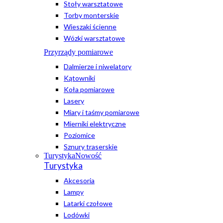
Stoły warsztatowe
Torby monterskie
Wieszaki ścienne
Wózki warsztatowe
Przyrządy pomiarowe
Dalmierze i niwelatory
Kątowniki
Koła pomiarowe
Lasery
Miary i taśmy pomiarowe
Mierniki elektryczne
Poziomice
Sznury traserskie
Turystyka
Nowość
Turystyka
Akcesoria
Lampy
Latarki czołowe
Lodówki