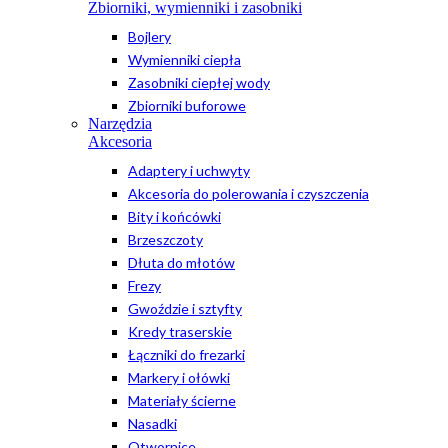
Zbiorniki, wymienniki i zasobniki
Bojlery
Wymienniki ciepła
Zasobniki ciepłej wody
Zbiorniki buforowe
Narzędzia
Akcesoria
Adaptery i uchwyty
Akcesoria do polerowania i czyszczenia
Bity i końcówki
Brzeszczoty
Dłuta do młotów
Frezy
Gwoździe i sztyfty
Kredy traserskie
Łączniki do frezarki
Markery i ołówki
Materiały ścierne
Nasadki
Otwornice