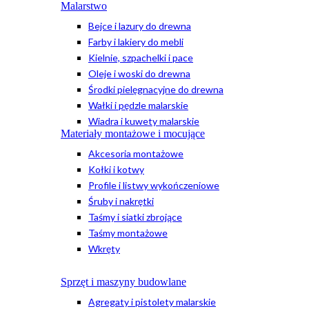
Malarstwo
Bejce i lazury do drewna
Farby i lakiery do mebli
Kielnie, szpachelki i pace
Oleje i woski do drewna
Środki pielęgnacyjne do drewna
Wałki i pędzle malarskie
Wiadra i kuwety malarskie
Materiały montażowe i mocujące
Akcesoria montażowe
Kołki i kotwy
Profile i listwy wykończeniowe
Śruby i nakrętki
Taśmy i siatki zbrojące
Taśmy montażowe
Wkręty
Sprzęt i maszyny budowlane
Agregaty i pistolety malarskie