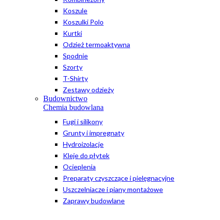
Koszule
Koszulki Polo
Kurtki
Odzież termoaktywna
Spodnie
Szorty
T-Shirty
Zestawy odzieży
Budownictwo
Chemia budowlana
Fugi i silikony
Grunty i impregnaty
Hydroizolacje
Kleje do płytek
Ocieplenia
Preparaty czyszczące i pielęgnacyjne
Uszczelniacze i piany montażowe
Zaprawy budowlane