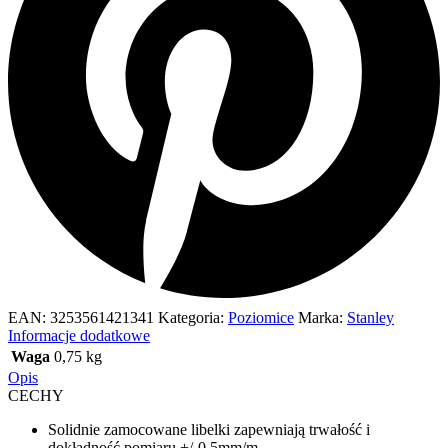
EAN:
3253561421341
Kategoria:
Poziomice
Marka:
Stanley
Informacje dodatkowe
Waga
0,75 kg
Opis
CECHY
Solidnie zamocowane libelki zapewniają trwałość i
dokładność pomiaru +/-0.5mm/m