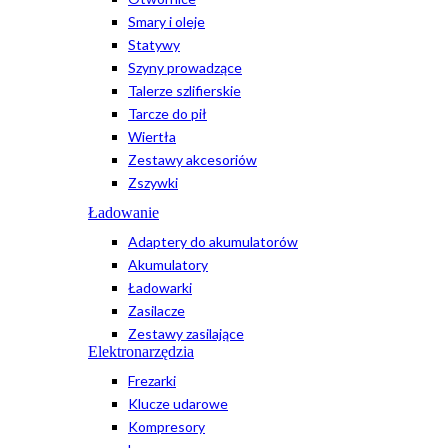
Smary i oleje
Statywy
Szyny prowadzące
Talerze szlifierskie
Tarcze do pił
Wiertła
Zestawy akcesoriów
Zszywki
Ładowanie
Adaptery do akumulatorów
Akumulatory
Ładowarki
Zasilacze
Zestawy zasilające
Elektronarzędzia
Frezarki
Klucze udarowe
Kompresory