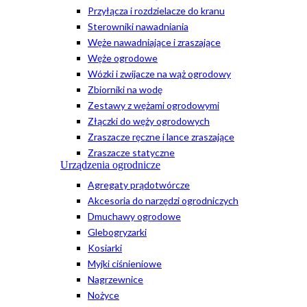
Przyłącza i rozdzielacze do kranu
Sterowniki nawadniania
Węże nawadniające i zraszające
Węże ogrodowe
Wózki i zwijacze na wąż ogrodowy
Zbiorniki na wodę
Zestawy z wężami ogrodowymi
Złączki do węży ogrodowych
Zraszacze ręczne i lance zraszające
Zraszacze statyczne
Urządzenia ogrodnicze
Agregaty prądotwórcze
Akcesoria do narzędzi ogrodniczych
Dmuchawy ogrodowe
Glebogryzarki
Kosiarki
Myjki ciśnieniowe
Nagrzewnice
Nożyce