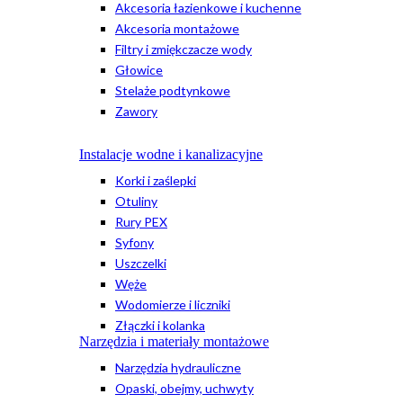
Akcesoria łazienkowe i kuchenne
Akcesoria montażowe
Filtry i zmiękczacze wody
Głowice
Stelaże podtynkowe
Zawory
Instalacje wodne i kanalizacyjne
Korki i zaślepki
Otuliny
Rury PEX
Syfony
Uszczelki
Węże
Wodomierze i liczniki
Złączki i kolanka
Narzędzia i materiały montażowe
Narzędzia hydrauliczne
Opaski, obejmy, uchwyty