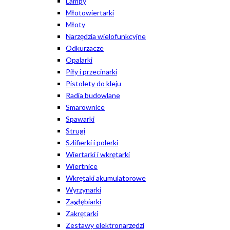
Lampy
Młotowiertarki
Młoty
Narzędzia wielofunkcyjne
Odkurzacze
Opalarki
Piły i przecinarki
Pistolety do kleju
Radia budowlane
Smarownice
Spawarki
Strugi
Szlifierki i polerki
Wiertarki i wkrętarki
Wiertnice
Wkrętaki akumulatorowe
Wyrzynarki
Zagłębiarki
Zakrętarki
Zestawy elektronarzędzi