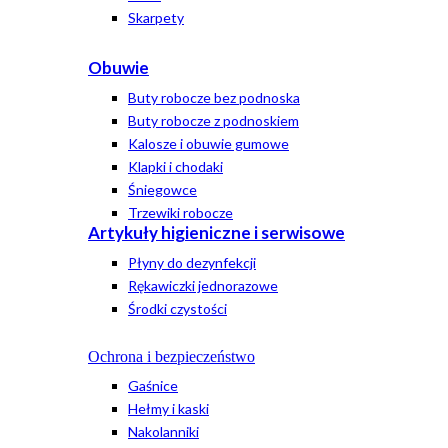
Skarpety
Obuwie
Buty robocze bez podnoska
Buty robocze z podnoskiem
Kalosze i obuwie gumowe
Klapki i chodaki
Śniegowce
Trzewiki robocze
Artykuły higieniczne i serwisowe
Płyny do dezynfekcji
Rękawiczki jednorazowe
Środki czystości
Ochrona i bezpieczeństwo
Gaśnice
Hełmy i kaski
Nakolanniki