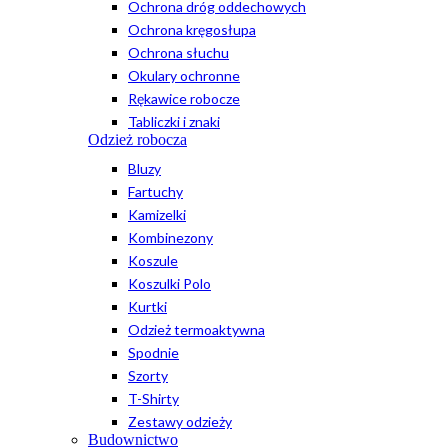
Ochrona dróg oddechowych
Ochrona kręgosłupa
Ochrona słuchu
Okulary ochronne
Rękawice robocze
Tabliczki i znaki
Odzież robocza
Bluzy
Fartuchy
Kamizelki
Kombinezony
Koszule
Koszulki Polo
Kurtki
Odzież termoaktywna
Spodnie
Szorty
T-Shirty
Zestawy odzieży
Budownictwo