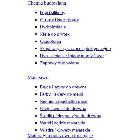
Chemia budowlana
Fugi i silikony
Grunty i impregnaty
Hydroizolacje
Kleje do płytek
Ocieplenia
Preparaty czyszczące i pielęgnacyjne
Uszczelniacze i piany montażowe
Zaprawy budowlane
Malarstwo
Bejce i lazury do drewna
Farby i lakiery do mebli
Kielnie, szpachelki i pace
Oleje i woski do drewna
Środki pielęgnacyjne do drewna
Wałki i pędzle malarskie
Wiadra i kuwety malarskie
Materiały montażowe i mocujące