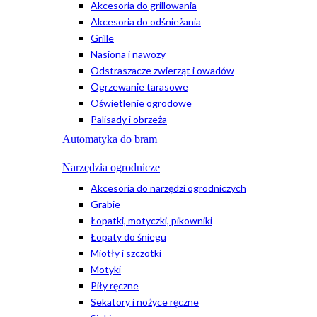
Akcesoria do grillowania
Akcesoria do odśnieżania
Grille
Nasiona i nawozy
Odstraszacze zwierząt i owadów
Ogrzewanie tarasowe
Oświetlenie ogrodowe
Palisady i obrzeża
Automatyka do bram
Narzędzia ogrodnicze
Akcesoria do narzędzi ogrodniczych
Grabie
Łopatki, motyczki, pikowniki
Łopaty do śniegu
Miotły i szczotki
Motyki
Piły ręczne
Sekatory i nożyce ręczne