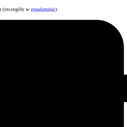
h (szczegóły w
regulaminie
)