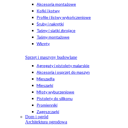
Akcesoria montażowe
Kołki i kotwy
Profile i listwy wykończeniowe
Śruby i nakrętki
Taśmy i siatki zbrojące
Taśmy montażowe
Wkręty
Sprzęt i maszyny budowlane
Agregaty i pistolety malarskie
Akcesoria i osprzęt do maszyn
Mieszadła
Mieszarki
Młoty wyburzeniowe
Pistolety do silikonu
Promienniki
Zagęszczarki
Dom i ogród
Architektura ogrodowa