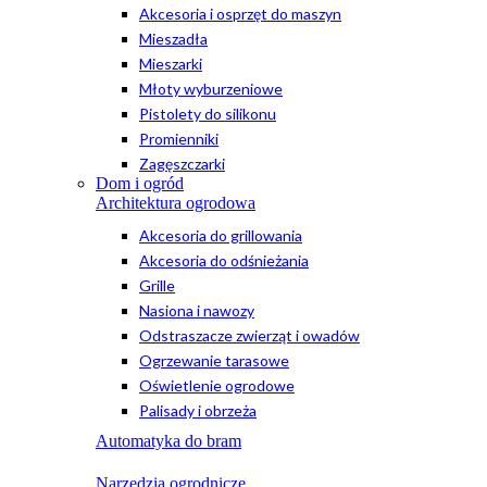
Akcesoria i osprzęt do maszyn
Mieszadła
Mieszarki
Młoty wyburzeniowe
Pistolety do silikonu
Promienniki
Zagęszczarki
Dom i ogród
Architektura ogrodowa
Akcesoria do grillowania
Akcesoria do odśnieżania
Grille
Nasiona i nawozy
Odstraszacze zwierząt i owadów
Ogrzewanie tarasowe
Oświetlenie ogrodowe
Palisady i obrzeża
Automatyka do bram
Narzędzia ogrodnicze