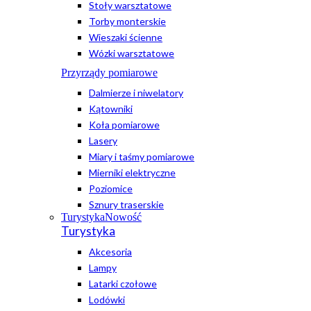
Stoły warsztatowe
Torby monterskie
Wieszaki ścienne
Wózki warsztatowe
Przyrządy pomiarowe
Dalmierze i niwelatory
Kątowniki
Koła pomiarowe
Lasery
Miary i taśmy pomiarowe
Mierniki elektryczne
Poziomice
Sznury traserskie
Turystyka
Nowość
Turystyka
Akcesoria
Lampy
Latarki czołowe
Lodówki