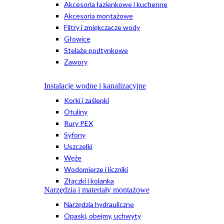
Akcesoria łazienkowe i kuchenne
Akcesoria montażowe
Filtry i zmiękczacze wody
Głowice
Stelaże podtynkowe
Zawory
Instalacje wodne i kanalizacyjne
Korki i zaślepki
Otuliny
Rury PEX
Syfony
Uszczelki
Węże
Wodomierze i liczniki
Złączki i kolanka
Narzędzia i materiały montażowe
Narzędzia hydrauliczne
Opaski, obejmy, uchwyty