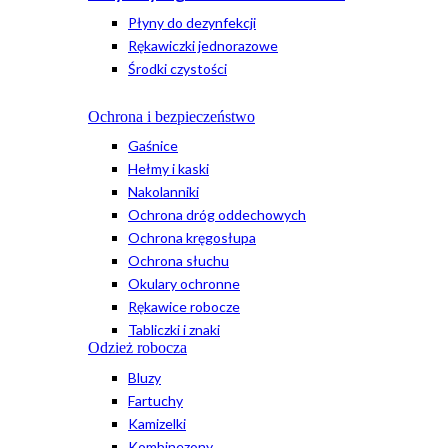
Płyny do dezynfekcji
Rękawiczki jednorazowe
Środki czystości
Ochrona i bezpieczeństwo
Gaśnice
Hełmy i kaski
Nakolanniki
Ochrona dróg oddechowych
Ochrona kręgosłupa
Ochrona słuchu
Okulary ochronne
Rękawice robocze
Tabliczki i znaki
Odzież robocza
Bluzy
Fartuchy
Kamizelki
Kombinezony