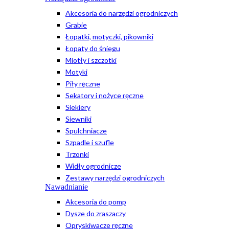
Akcesoria do narzędzi ogrodniczych
Grabie
Łopatki, motyczki, pikowniki
Łopaty do śniegu
Miotły i szczotki
Motyki
Piły ręczne
Sekatory i nożyce ręczne
Siekiery
Siewniki
Spulchniacze
Szpadle i szufle
Trzonki
Widły ogrodnicze
Zestawy narzędzi ogrodniczych
Nawadnianie
Akcesoria do pomp
Dysze do zraszaczy
Opryskiwacze ręczne