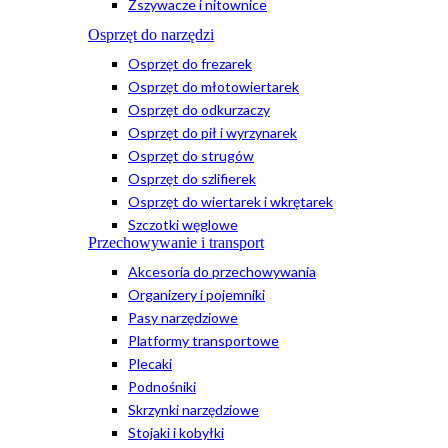
Zszywacze i nitownice
Osprzęt do narzędzi
Osprzęt do frezarek
Osprzęt do młotowiertarek
Osprzęt do odkurzaczy
Osprzęt do pił i wyrzynarek
Osprzęt do strugów
Osprzęt do szlifierek
Osprzęt do wiertarek i wkrętarek
Szczotki węglowe
Przechowywanie i transport
Akcesoria do przechowywania
Organizery i pojemniki
Pasy narzędziowe
Platformy transportowe
Plecaki
Podnośniki
Skrzynki narzędziowe
Stojaki i kobyłki