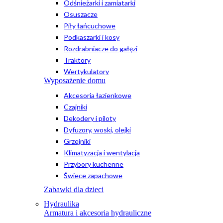
Odśnieżarki i zamiatarki
Osuszacze
Piły łańcuchowe
Podkaszarki i kosy
Rozdrabniacze do gałęzi
Traktory
Wertykulatory
Wyposażenie domu
Akcesoria łazienkowe
Czajniki
Dekodery i piloty
Dyfuzory, woski, olejki
Grzejniki
Klimatyzacja i wentylacja
Przybory kuchenne
Świece zapachowe
Zabawki dla dzieci
Hydraulika
Armatura i akcesoria hydrauliczne