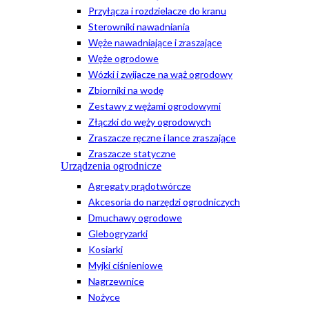
Przyłącza i rozdzielacze do kranu
Sterowniki nawadniania
Węże nawadniające i zraszające
Węże ogrodowe
Wózki i zwijacze na wąż ogrodowy
Zbiorniki na wodę
Zestawy z wężami ogrodowymi
Złączki do węży ogrodowych
Zraszacze ręczne i lance zraszające
Zraszacze statyczne
Urządzenia ogrodnicze
Agregaty prądotwórcze
Akcesoria do narzędzi ogrodniczych
Dmuchawy ogrodowe
Glebogryzarki
Kosiarki
Myjki ciśnieniowe
Nagrzewnice
Nożyce