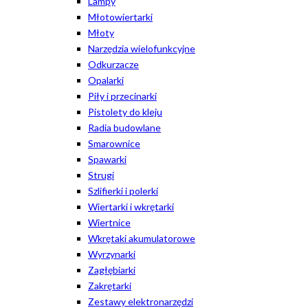
Lampy
Młotowiertarki
Młoty
Narzędzia wielofunkcyjne
Odkurzacze
Opalarki
Piły i przecinarki
Pistolety do kleju
Radia budowlane
Smarownice
Spawarki
Strugi
Szlifierki i polerki
Wiertarki i wkrętarki
Wiertnice
Wkrętaki akumulatorowe
Wyrzynarki
Zagłębiarki
Zakrętarki
Zestawy elektronarzędzi