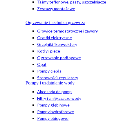
Taśmy teflonowe, pasty, uszczelniacze
Zestawy montażowe
Ogrzewanie i technika grzewcza
Głowice termostatyczne i zawory
Grzałki elektryczne
Grzejniki i konwektory
Kotły i piece
Ogrzewanie podłogowe
Opał
Pompy ciepła
Sterowniki i regulatory
Pompy i uzdatnianie wody
Akcesoria do pomp
Filtry i zmiękczacze wody
Pompy głębinowe
Pompy hydroforowe
Pompy obiegowe