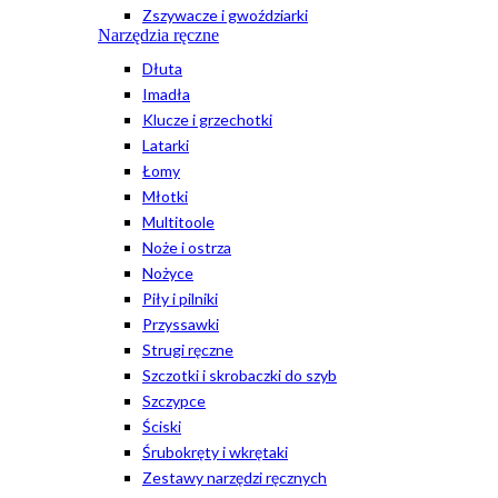
Zszywacze i gwoździarki
Narzędzia ręczne
Dłuta
Imadła
Klucze i grzechotki
Latarki
Łomy
Młotki
Multitoole
Noże i ostrza
Nożyce
Piły i pilniki
Przyssawki
Strugi ręczne
Szczotki i skrobaczki do szyb
Szczypce
Ściski
Śrubokręty i wkrętaki
Zestawy narzędzi ręcznych