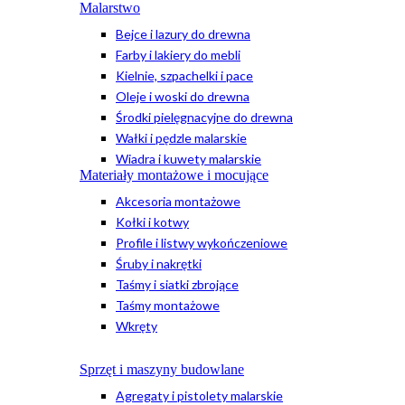
Malarstwo
Bejce i lazury do drewna
Farby i lakiery do mebli
Kielnie, szpachelki i pace
Oleje i woski do drewna
Środki pielęgnacyjne do drewna
Wałki i pędzle malarskie
Wiadra i kuwety malarskie
Materiały montażowe i mocujące
Akcesoria montażowe
Kołki i kotwy
Profile i listwy wykończeniowe
Śruby i nakrętki
Taśmy i siatki zbrojące
Taśmy montażowe
Wkręty
Sprzęt i maszyny budowlane
Agregaty i pistolety malarskie