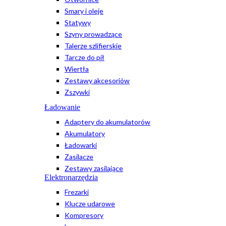
Smary i oleje
Statywy
Szyny prowadzące
Talerze szlifierskie
Tarcze do pił
Wiertła
Zestawy akcesoriów
Zszywki
Ładowanie
Adaptery do akumulatorów
Akumulatory
Ładowarki
Zasilacze
Zestawy zasilające
Elektronarzędzia
Frezarki
Klucze udarowe
Kompresory