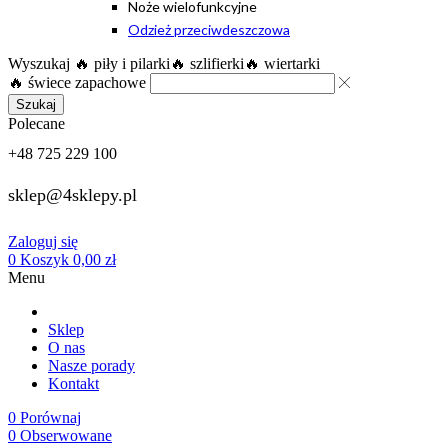
Noże wielofunkcyjne
Odzież przeciwdeszczowa
Wyszukaj
🔥 piły i pilarki
🔥 szlifierki
🔥 wiertarki
🔥 świece zapachowe
Szukaj
Polecane
+48 725 229 100
sklep@4sklepy.pl
Zaloguj się
0
Koszyk
0,00
zł
Menu
Sklep
O nas
Nasze porady
Kontakt
0
Porównaj
0
Obserwowane