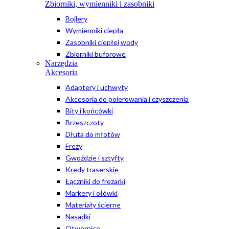
Zbiorniki, wymienniki i zasobniki
Bojlery
Wymienniki ciepła
Zasobniki ciepłej wody
Zbiorniki buforowe
Narzędzia
Akcesoria
Adaptery i uchwyty
Akcesoria do polerowania i czyszczenia
Bity i końcówki
Brzeszczoty
Dłuta do młotów
Frezy
Gwoździe i sztyfty
Kredy traserskie
Łączniki do frezarki
Markery i ołówki
Materiały ścierne
Nasadki
Otwornice