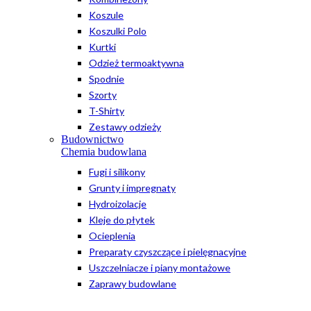
Koszule
Koszulki Polo
Kurtki
Odzież termoaktywna
Spodnie
Szorty
T-Shirty
Zestawy odzieży
Budownictwo
Chemia budowlana
Fugi i silikony
Grunty i impregnaty
Hydroizolacje
Kleje do płytek
Ocieplenia
Preparaty czyszczące i pielęgnacyjne
Uszczelniacze i piany montażowe
Zaprawy budowlane