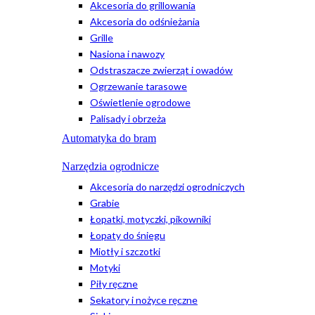
Akcesoria do grillowania
Akcesoria do odśnieżania
Grille
Nasiona i nawozy
Odstraszacze zwierząt i owadów
Ogrzewanie tarasowe
Oświetlenie ogrodowe
Palisady i obrzeża
Automatyka do bram
Narzędzia ogrodnicze
Akcesoria do narzędzi ogrodniczych
Grabie
Łopatki, motyczki, pikowniki
Łopaty do śniegu
Miotły i szczotki
Motyki
Piły ręczne
Sekatory i nożyce ręczne