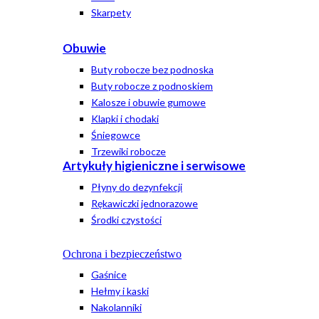
Skarpety
Obuwie
Buty robocze bez podnoska
Buty robocze z podnoskiem
Kalosze i obuwie gumowe
Klapki i chodaki
Śniegowce
Trzewiki robocze
Artykuły higieniczne i serwisowe
Płyny do dezynfekcji
Rękawiczki jednorazowe
Środki czystości
Ochrona i bezpieczeństwo
Gaśnice
Hełmy i kaski
Nakolanniki