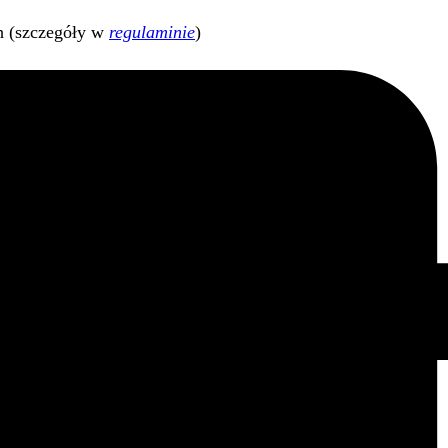
h (szczegóły w
regulaminie
)