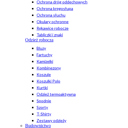
Ochrona dróg oddechowych
Ochrona kręgosłupa
Ochrona słuchu
Okulary ochronne
Rękawice robocze
Tabliczki i znaki
Odzież robocza
Bluzy
Fartuchy
Kamizelki
Kombinezony
Koszule
Koszulki Polo
Kurtki
Odzież termoaktywna
Spodnie
Szorty
T-Shirty
Zestawy odzieży
Budownictwo