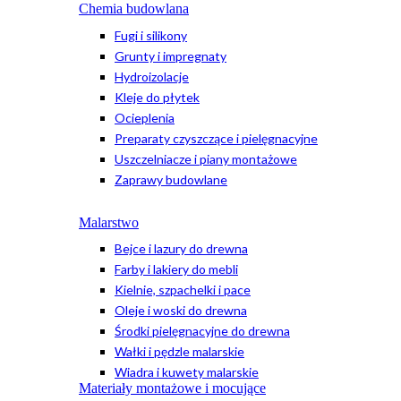
Chemia budowlana
Fugi i silikony
Grunty i impregnaty
Hydroizolacje
Kleje do płytek
Ocieplenia
Preparaty czyszczące i pielęgnacyjne
Uszczelniacze i piany montażowe
Zaprawy budowlane
Malarstwo
Bejce i lazury do drewna
Farby i lakiery do mebli
Kielnie, szpachelki i pace
Oleje i woski do drewna
Środki pielęgnacyjne do drewna
Wałki i pędzle malarskie
Wiadra i kuwety malarskie
Materiały montażowe i mocujące