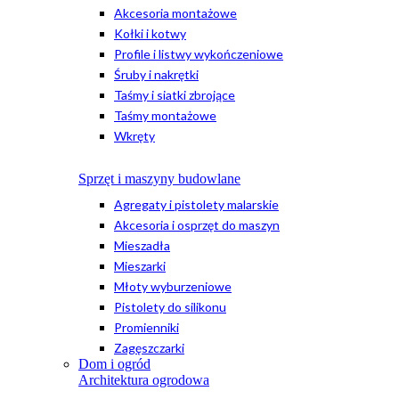
Akcesoria montażowe
Kołki i kotwy
Profile i listwy wykończeniowe
Śruby i nakrętki
Taśmy i siatki zbrojące
Taśmy montażowe
Wkręty
Sprzęt i maszyny budowlane
Agregaty i pistolety malarskie
Akcesoria i osprzęt do maszyn
Mieszadła
Mieszarki
Młoty wyburzeniowe
Pistolety do silikonu
Promienniki
Zagęszczarki
Dom i ogród
Architektura ogrodowa