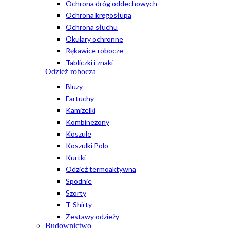
Ochrona dróg oddechowych
Ochrona kręgosłupa
Ochrona słuchu
Okulary ochronne
Rękawice robocze
Tabliczki i znaki
Odzież robocza
Bluzy
Fartuchy
Kamizelki
Kombinezony
Koszule
Koszulki Polo
Kurtki
Odzież termoaktywna
Spodnie
Szorty
T-Shirty
Zestawy odzieży
Budownictwo