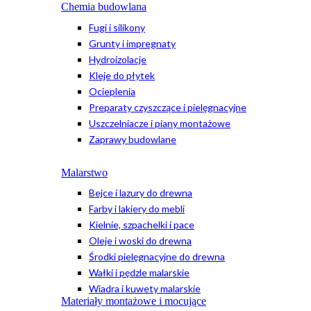
Chemia budowlana
Fugi i silikony
Grunty i impregnaty
Hydroizolacje
Kleje do płytek
Ocieplenia
Preparaty czyszczące i pielęgnacyjne
Uszczelniacze i piany montażowe
Zaprawy budowlane
Malarstwo
Bejce i lazury do drewna
Farby i lakiery do mebli
Kielnie, szpachelki i pace
Oleje i woski do drewna
Środki pielęgnacyjne do drewna
Wałki i pędzle malarskie
Wiadra i kuwety malarskie
Materiały montażowe i mocujące