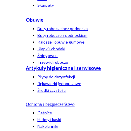
Skarpety
Obuwie
Buty robocze bez podnoska
Buty robocze z podnoskiem
Kalosze i obuwie gumowe
Klapki i chodaki
Śniegowce
Trzewiki robocze
Artykuły higieniczne i serwisowe
Płyny do dezynfekcji
Rękawiczki jednorazowe
Środki czystości
Ochrona i bezpieczeństwo
Gaśnice
Hełmy i kaski
Nakolanniki