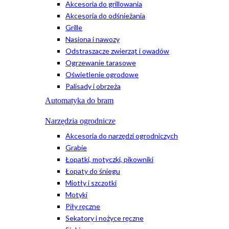
Akcesoria do grillowania
Akcesoria do odśnieżania
Grille
Nasiona i nawozy
Odstraszacze zwierząt i owadów
Ogrzewanie tarasowe
Oświetlenie ogrodowe
Palisady i obrzeża
Automatyka do bram
Narzędzia ogrodnicze
Akcesoria do narzędzi ogrodniczych
Grabie
Łopatki, motyczki, pikowniki
Łopaty do śniegu
Miotły i szczotki
Motyki
Piły ręczne
Sekatory i nożyce ręczne