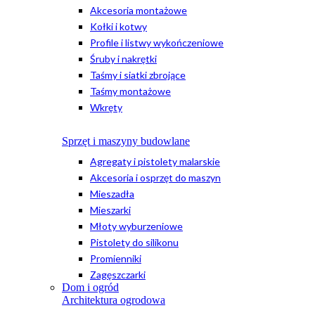
Akcesoria montażowe
Kołki i kotwy
Profile i listwy wykończeniowe
Śruby i nakrętki
Taśmy i siatki zbrojące
Taśmy montażowe
Wkręty
Sprzęt i maszyny budowlane
Agregaty i pistolety malarskie
Akcesoria i osprzęt do maszyn
Mieszadła
Mieszarki
Młoty wyburzeniowe
Pistolety do silikonu
Promienniki
Zagęszczarki
Dom i ogród
Architektura ogrodowa