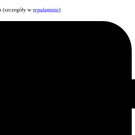
h (szczegóły w
regulaminie
)