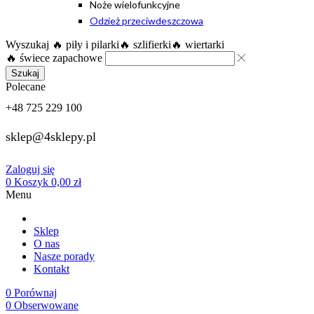
Noże wielofunkcyjne
Odzież przeciwdeszczowa
Wyszukaj
🔥 piły i pilarki
🔥 szlifierki
🔥 wiertarki
🔥 świece zapachowe
Szukaj
Polecane
+48 725 229 100
sklep@4sklepy.pl
Zaloguj się
0
Koszyk
0,00
zł
Menu
Sklep
O nas
Nasze porady
Kontakt
0
Porównaj
0
Obserwowane