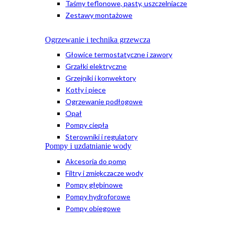
Taśmy teflonowe, pasty, uszczelniacze
Zestawy montażowe
Ogrzewanie i technika grzewcza
Głowice termostatyczne i zawory
Grzałki elektryczne
Grzejniki i konwektory
Kotły i piece
Ogrzewanie podłogowe
Opał
Pompy ciepła
Sterowniki i regulatory
Pompy i uzdatnianie wody
Akcesoria do pomp
Filtry i zmiękczacze wody
Pompy głębinowe
Pompy hydroforowe
Pompy obiegowe