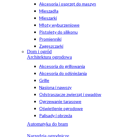
Akcesoria i osprzęt do maszyn
Mieszadła
Mieszarki
Młoty wyburzeniowe
Pistolety do silikonu
Promienniki
Zagęszczarki
Dom i ogród
Architektura ogrodowa
Akcesoria do grillowania
Akcesoria do odśnieżania
Grille
Nasiona i nawozy
Odstraszacze zwierząt i owadów
Ogrzewanie tarasowe
Oświetlenie ogrodowe
Palisady i obrzeża
Automatyka do bram
Narzędzia ogrodnicze