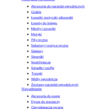
Akcesoria do narzędzi ogrodniczych
Grabie
Łopatki, motyczki, pikowniki
Łopaty do śniegu
Miotły i szczotki
Motyki
Piły ręczne
Sekatory i nożyce ręczne
Siekiery
Siewniki
Spulchniacze
Szpadle i szufle
Trzonki
Widły ogrodnicze
Zestawy narzędzi ogrodniczych
Nawadnianie
Akcesoria do pomp
Dysze do zraszaczy
Opryskiwacze ręczne