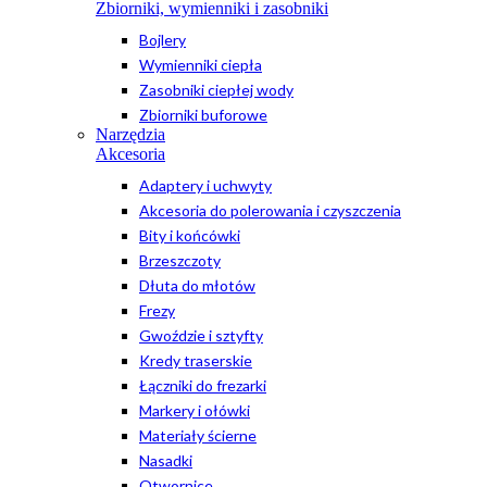
Zbiorniki, wymienniki i zasobniki
Bojlery
Wymienniki ciepła
Zasobniki ciepłej wody
Zbiorniki buforowe
Narzędzia
Akcesoria
Adaptery i uchwyty
Akcesoria do polerowania i czyszczenia
Bity i końcówki
Brzeszczoty
Dłuta do młotów
Frezy
Gwoździe i sztyfty
Kredy traserskie
Łączniki do frezarki
Markery i ołówki
Materiały ścierne
Nasadki
Otwornice