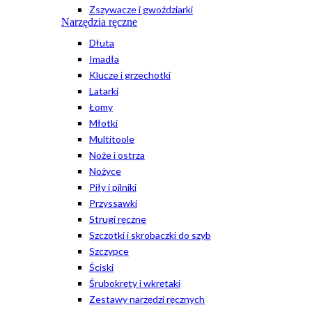
Zszywacze i gwoździarki
Narzędzia ręczne
Dłuta
Imadła
Klucze i grzechotki
Latarki
Łomy
Młotki
Multitoole
Noże i ostrza
Nożyce
Piły i pilniki
Przyssawki
Strugi ręczne
Szczotki i skrobaczki do szyb
Szczypce
Ściski
Śrubokręty i wkrętaki
Zestawy narzędzi ręcznych