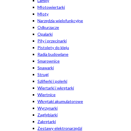
Lampy
Młotowiertarki
Młoty
Narzędzia wielofunkcyjne
Odkurzacze
Opalarki
Piły i przecinarki
Pistolety do kleju
Radia budowlane
Smarownice
Spawarki
Strugi
Szlifierki i polerki
Wiertarki i wkrętarki
Wiertnice
Wkrętaki akumulatorowe
Wyrzynarki
Zagłębiarki
Zakrętarki
Zestawy elektronarzędzi