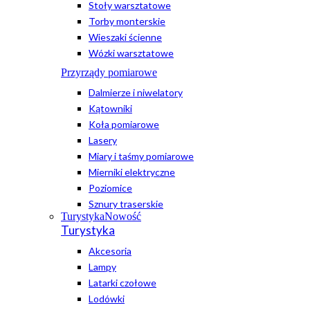
Stoły warsztatowe
Torby monterskie
Wieszaki ścienne
Wózki warsztatowe
Przyrządy pomiarowe
Dalmierze i niwelatory
Kątowniki
Koła pomiarowe
Lasery
Miary i taśmy pomiarowe
Mierniki elektryczne
Poziomice
Sznury traserskie
Turystyka
Nowość
Turystyka
Akcesoria
Lampy
Latarki czołowe
Lodówki