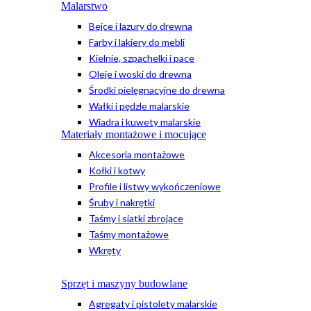
Malarstwo
Bejce i lazury do drewna
Farby i lakiery do mebli
Kielnie, szpachelki i pace
Oleje i woski do drewna
Środki pielęgnacyjne do drewna
Wałki i pędzle malarskie
Wiadra i kuwety malarskie
Materiały montażowe i mocujące
Akcesoria montażowe
Kołki i kotwy
Profile i listwy wykończeniowe
Śruby i nakrętki
Taśmy i siatki zbrojące
Taśmy montażowe
Wkręty
Sprzęt i maszyny budowlane
Agregaty i pistolety malarskie