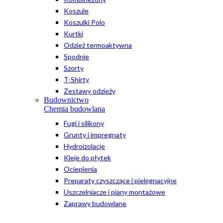
Koszule
Koszulki Polo
Kurtki
Odzież termoaktywna
Spodnie
Szorty
T-Shirty
Zestawy odzieży
Budownictwo
Chemia budowlana
Fugi i silikony
Grunty i impregnaty
Hydroizolacje
Kleje do płytek
Ocieplenia
Preparaty czyszczące i pielęgnacyjne
Uszczelniacze i piany montażowe
Zaprawy budowlane