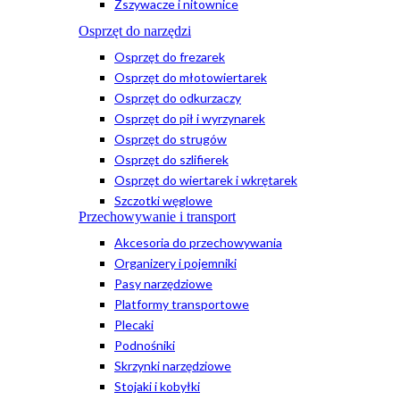
Zszywacze i nitownice
Osprzęt do narzędzi
Osprzęt do frezarek
Osprzęt do młotowiertarek
Osprzęt do odkurzaczy
Osprzęt do pił i wyrzynarek
Osprzęt do strugów
Osprzęt do szlifierek
Osprzęt do wiertarek i wkrętarek
Szczotki węglowe
Przechowywanie i transport
Akcesoria do przechowywania
Organizery i pojemniki
Pasy narzędziowe
Platformy transportowe
Plecaki
Podnośniki
Skrzynki narzędziowe
Stojaki i kobyłki