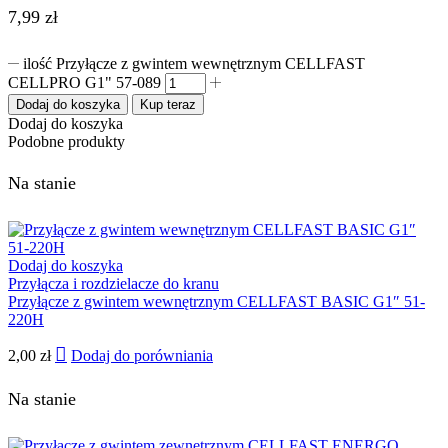
7,99
zł
ilość Przyłącze z gwintem wewnętrznym CELLFAST
CELLPRO G1" 57-089
Dodaj do koszyka
Kup teraz
Dodaj do koszyka
Podobne produkty
Na stanie
Dodaj do koszyka
Przyłącza i rozdzielacze do kranu
Przyłącze z gwintem wewnętrznym CELLFAST BASIC G1″ 51-
220H
2,00
zł
Dodaj do porówniania
Na stanie