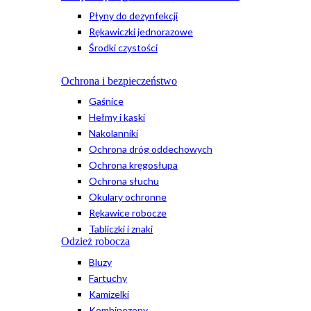
Płyny do dezynfekcji
Rękawiczki jednorazowe
Środki czystości
Ochrona i bezpieczeństwo
Gaśnice
Hełmy i kaski
Nakolanniki
Ochrona dróg oddechowych
Ochrona kręgosłupa
Ochrona słuchu
Okulary ochronne
Rękawice robocze
Tabliczki i znaki
Odzież robocza
Bluzy
Fartuchy
Kamizelki
Kombinezony