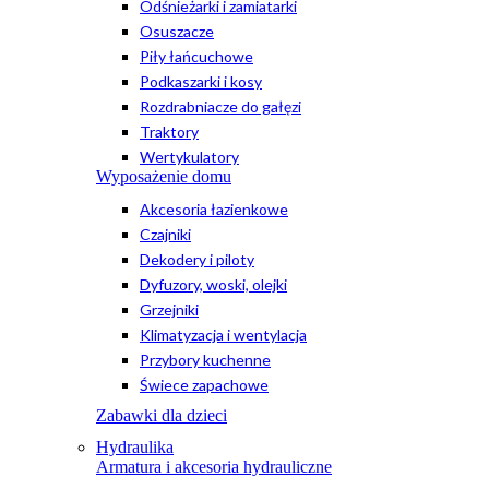
Odśnieżarki i zamiatarki
Osuszacze
Piły łańcuchowe
Podkaszarki i kosy
Rozdrabniacze do gałęzi
Traktory
Wertykulatory
Wyposażenie domu
Akcesoria łazienkowe
Czajniki
Dekodery i piloty
Dyfuzory, woski, olejki
Grzejniki
Klimatyzacja i wentylacja
Przybory kuchenne
Świece zapachowe
Zabawki dla dzieci
Hydraulika
Armatura i akcesoria hydrauliczne