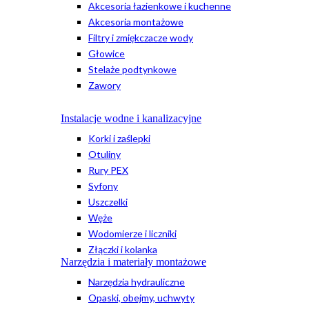
Akcesoria łazienkowe i kuchenne
Akcesoria montażowe
Filtry i zmiękczacze wody
Głowice
Stelaże podtynkowe
Zawory
Instalacje wodne i kanalizacyjne
Korki i zaślepki
Otuliny
Rury PEX
Syfony
Uszczelki
Węże
Wodomierze i liczniki
Złączki i kolanka
Narzędzia i materiały montażowe
Narzędzia hydrauliczne
Opaski, obejmy, uchwyty