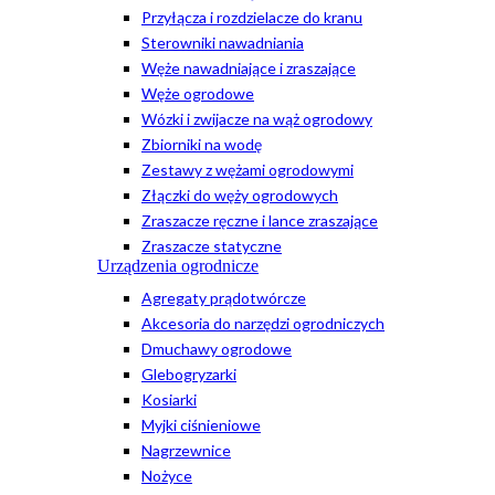
Przyłącza i rozdzielacze do kranu
Sterowniki nawadniania
Węże nawadniające i zraszające
Węże ogrodowe
Wózki i zwijacze na wąż ogrodowy
Zbiorniki na wodę
Zestawy z wężami ogrodowymi
Złączki do węży ogrodowych
Zraszacze ręczne i lance zraszające
Zraszacze statyczne
Urządzenia ogrodnicze
Agregaty prądotwórcze
Akcesoria do narzędzi ogrodniczych
Dmuchawy ogrodowe
Glebogryzarki
Kosiarki
Myjki ciśnieniowe
Nagrzewnice
Nożyce