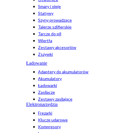
Smary i oleje
Statywy
Szyny prowadzące
Talerze szlifierskie
Tarcze do pił
Wiertła
Zestawy akcesoriów
Zszywki
Ładowanie
Adaptery do akumulatorów
Akumulatory
Ładowarki
Zasilacze
Zestawy zasilające
Elektronarzędzia
Frezarki
Klucze udarowe
Kompresory