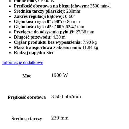
Pobór mocy:
1900 W
Prędkość obrotowa na biegu jałowym:
3500 min-1
Średnica tarczy pilarskiej:
230mm
Zakres regulacji kątowej:
0-60°
Głębokość cięcia 0° / 90°:
0-86 mm
Głębokość cięcia 45° / 60°:
62/47 mm
Przyłącze do odsysania pyłu Ø:
27/36 mm
Długość przewodu:
4.30 m
Ciężar produktu bez wyposażenia:
7.90 kg
Masa transportowa z akcesoriami:
11.84 kg
Rodzaj napędu:
Sieć
Informacje dodatkowe
1900 W
Moc
3 500 obr/min
Prędkość obrotowa
230 mm
Średnica tarczy