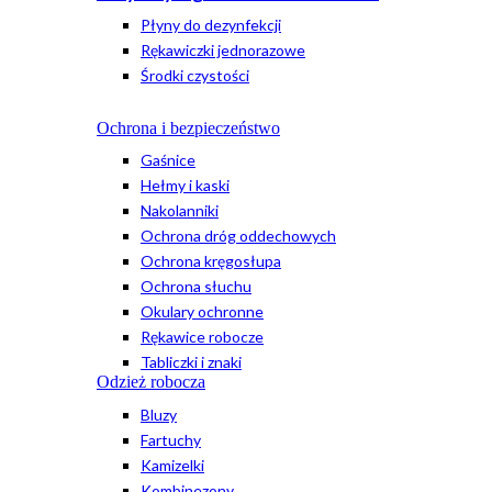
Płyny do dezynfekcji
Rękawiczki jednorazowe
Środki czystości
Ochrona i bezpieczeństwo
Gaśnice
Hełmy i kaski
Nakolanniki
Ochrona dróg oddechowych
Ochrona kręgosłupa
Ochrona słuchu
Okulary ochronne
Rękawice robocze
Tabliczki i znaki
Odzież robocza
Bluzy
Fartuchy
Kamizelki
Kombinezony