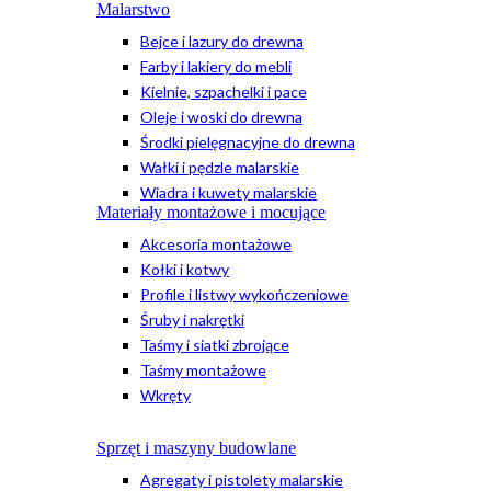
Malarstwo
Bejce i lazury do drewna
Farby i lakiery do mebli
Kielnie, szpachelki i pace
Oleje i woski do drewna
Środki pielęgnacyjne do drewna
Wałki i pędzle malarskie
Wiadra i kuwety malarskie
Materiały montażowe i mocujące
Akcesoria montażowe
Kołki i kotwy
Profile i listwy wykończeniowe
Śruby i nakrętki
Taśmy i siatki zbrojące
Taśmy montażowe
Wkręty
Sprzęt i maszyny budowlane
Agregaty i pistolety malarskie