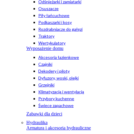
Odśnieżarki i zamiatarki
Osuszacze
Piły łańcuchowe
Podkaszarki i kosy
Rozdrabniacze do gałęzi
Traktory
Wertykulatory
Wyposażenie domu
Akcesoria łazienkowe
Czajniki
Dekodery i piloty
Dyfuzory, woski, olejki
Grzejniki
Klimatyzacja i wentylacja
Przybory kuchenne
Świece zapachowe
Zabawki dla dzieci
Hydraulika
Armatura i akcesoria hydrauliczne