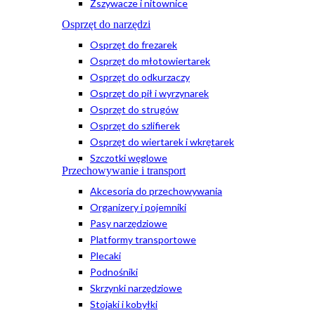
Zszywacze i nitownice
Osprzęt do narzędzi
Osprzęt do frezarek
Osprzęt do młotowiertarek
Osprzęt do odkurzaczy
Osprzęt do pił i wyrzynarek
Osprzęt do strugów
Osprzęt do szlifierek
Osprzęt do wiertarek i wkrętarek
Szczotki węglowe
Przechowywanie i transport
Akcesoria do przechowywania
Organizery i pojemniki
Pasy narzędziowe
Platformy transportowe
Plecaki
Podnośniki
Skrzynki narzędziowe
Stojaki i kobyłki