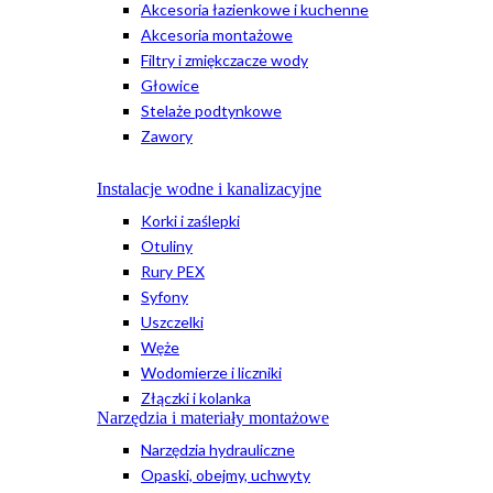
Akcesoria łazienkowe i kuchenne
Akcesoria montażowe
Filtry i zmiękczacze wody
Głowice
Stelaże podtynkowe
Zawory
Instalacje wodne i kanalizacyjne
Korki i zaślepki
Otuliny
Rury PEX
Syfony
Uszczelki
Węże
Wodomierze i liczniki
Złączki i kolanka
Narzędzia i materiały montażowe
Narzędzia hydrauliczne
Opaski, obejmy, uchwyty