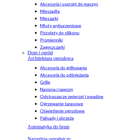
Akcesoria i osprzęt do maszyn
Mieszadła
Mieszarki
Młoty wyburzeniowe
Pistolety do silikonu
Promienniki
Zagęszczarki
Dom i ogród
Architektura ogrodowa
Akcesoria do grillowania
Akcesoria do odśnieżania
Grille
Nasiona i nawozy
Odstraszacze zwierząt i owadów
Ogrzewanie tarasowe
Oświetlenie ogrodowe
Palisady i obrzeża
Automatyka do bram
Narzędzia ogrodnicze