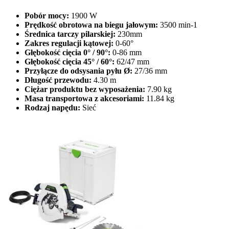
Pobór mocy:
1900 W
Prędkość obrotowa na biegu jałowym:
3500 min-1
Średnica tarczy pilarskiej:
230mm
Zakres regulacji kątowej:
0-60°
Głębokość cięcia 0° / 90°:
0-86 mm
Głębokość cięcia 45° / 60°:
62/47 mm
Przyłącze do odsysania pyłu Ø:
27/36 mm
Długość przewodu:
4.30 m
Ciężar produktu bez wyposażenia:
7.90 kg
Masa transportowa z akcesoriami:
11.84 kg
Rodzaj napędu:
Sieć