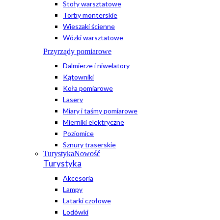
Stoły warsztatowe
Torby monterskie
Wieszaki ścienne
Wózki warsztatowe
Przyrządy pomiarowe
Dalmierze i niwelatory
Kątowniki
Koła pomiarowe
Lasery
Miary i taśmy pomiarowe
Mierniki elektryczne
Poziomice
Sznury traserskie
Turystyka
Nowość
Turystyka
Akcesoria
Lampy
Latarki czołowe
Lodówki