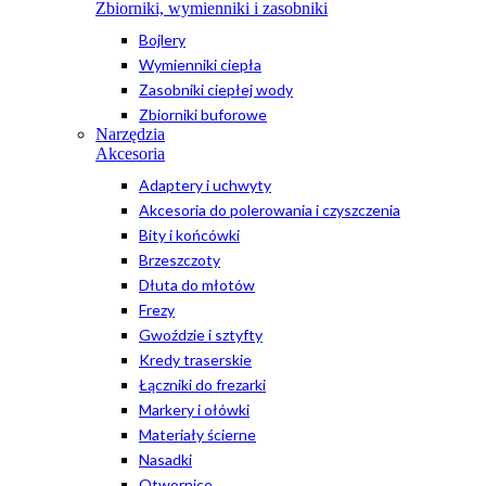
Zbiorniki, wymienniki i zasobniki
Bojlery
Wymienniki ciepła
Zasobniki ciepłej wody
Zbiorniki buforowe
Narzędzia
Akcesoria
Adaptery i uchwyty
Akcesoria do polerowania i czyszczenia
Bity i końcówki
Brzeszczoty
Dłuta do młotów
Frezy
Gwoździe i sztyfty
Kredy traserskie
Łączniki do frezarki
Markery i ołówki
Materiały ścierne
Nasadki
Otwornice