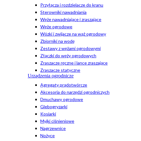
Przyłącza i rozdzielacze do kranu
Sterowniki nawadniania
Węże nawadniające i zraszające
Węże ogrodowe
Wózki i zwijacze na wąż ogrodowy
Zbiorniki na wodę
Zestawy z wężami ogrodowymi
Złączki do węży ogrodowych
Zraszacze ręczne i lance zraszające
Zraszacze statyczne
Urządzenia ogrodnicze
Agregaty prądotwórcze
Akcesoria do narzędzi ogrodniczych
Dmuchawy ogrodowe
Glebogryzarki
Kosiarki
Myjki ciśnieniowe
Nagrzewnice
Nożyce