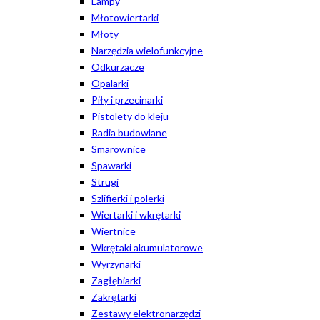
Lampy
Młotowiertarki
Młoty
Narzędzia wielofunkcyjne
Odkurzacze
Opalarki
Piły i przecinarki
Pistolety do kleju
Radia budowlane
Smarownice
Spawarki
Strugi
Szlifierki i polerki
Wiertarki i wkrętarki
Wiertnice
Wkrętaki akumulatorowe
Wyrzynarki
Zagłębiarki
Zakrętarki
Zestawy elektronarzędzi