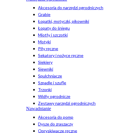
Akcesoria do narzędzi ogrodniczych
Grabie
Łopatki, motyczki, pikowniki
Łopaty do śniegu
Miotły i szczotki
Motyki
Piły ręczne
Sekatory i nożyce ręczne
Siekiery
Siewniki
Spulchniacze
Szpadle i szufle
Trzonki
Widły ogrodnicze
Zestawy narzędzi ogrodniczych
Nawadnianie
Akcesoria do pomp
Dysze do zraszaczy
Opryskiwacze ręczne