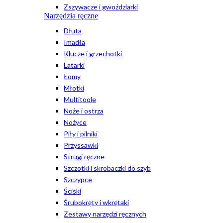
Zszywacze i gwoździarki
Narzędzia ręczne
Dłuta
Imadła
Klucze i grzechotki
Latarki
Łomy
Młotki
Multitoole
Noże i ostrza
Nożyce
Piły i pilniki
Przyssawki
Strugi ręczne
Szczotki i skrobaczki do szyb
Szczypce
Ściski
Śrubokręty i wkrętaki
Zestawy narzędzi ręcznych