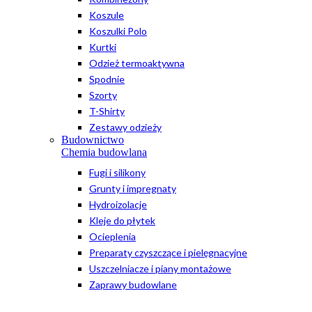
Koszule
Koszulki Polo
Kurtki
Odzież termoaktywna
Spodnie
Szorty
T-Shirty
Zestawy odzieży
Budownictwo
Chemia budowlana
Fugi i silikony
Grunty i impregnaty
Hydroizolacje
Kleje do płytek
Ocieplenia
Preparaty czyszczące i pielęgnacyjne
Uszczelniacze i piany montażowe
Zaprawy budowlane