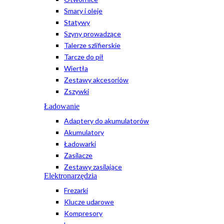
Smary i oleje
Statywy
Szyny prowadzące
Talerze szlifierskie
Tarcze do pił
Wiertła
Zestawy akcesoriów
Zszywki
Ładowanie
Adaptery do akumulatorów
Akumulatory
Ładowarki
Zasilacze
Zestawy zasilające
Elektronarzędzia
Frezarki
Klucze udarowe
Kompresory