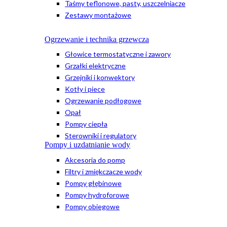
Taśmy teflonowe, pasty, uszczelniacze
Zestawy montażowe
Ogrzewanie i technika grzewcza
Głowice termostatyczne i zawory
Grzałki elektryczne
Grzejniki i konwektory
Kotły i piece
Ogrzewanie podłogowe
Opał
Pompy ciepła
Sterowniki i regulatory
Pompy i uzdatnianie wody
Akcesoria do pomp
Filtry i zmiękczacze wody
Pompy głębinowe
Pompy hydroforowe
Pompy obiegowe