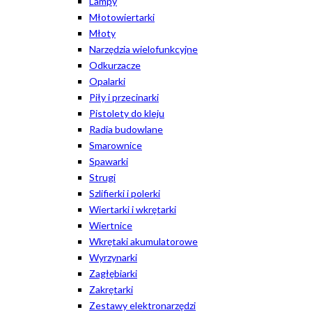
Lampy
Młotowiertarki
Młoty
Narzędzia wielofunkcyjne
Odkurzacze
Opalarki
Piły i przecinarki
Pistolety do kleju
Radia budowlane
Smarownice
Spawarki
Strugi
Szlifierki i polerki
Wiertarki i wkrętarki
Wiertnice
Wkrętaki akumulatorowe
Wyrzynarki
Zagłębiarki
Zakrętarki
Zestawy elektronarzędzi