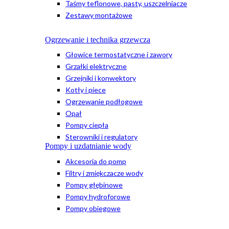
Taśmy teflonowe, pasty, uszczelniacze
Zestawy montażowe
Ogrzewanie i technika grzewcza
Głowice termostatyczne i zawory
Grzałki elektryczne
Grzejniki i konwektory
Kotły i piece
Ogrzewanie podłogowe
Opał
Pompy ciepła
Sterowniki i regulatory
Pompy i uzdatnianie wody
Akcesoria do pomp
Filtry i zmiękczacze wody
Pompy głębinowe
Pompy hydroforowe
Pompy obiegowe