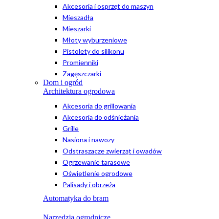
Akcesoria i osprzęt do maszyn
Mieszadła
Mieszarki
Młoty wyburzeniowe
Pistolety do silikonu
Promienniki
Zagęszczarki
Dom i ogród
Architektura ogrodowa
Akcesoria do grillowania
Akcesoria do odśnieżania
Grille
Nasiona i nawozy
Odstraszacze zwierząt i owadów
Ogrzewanie tarasowe
Oświetlenie ogrodowe
Palisady i obrzeża
Automatyka do bram
Narzędzia ogrodnicze