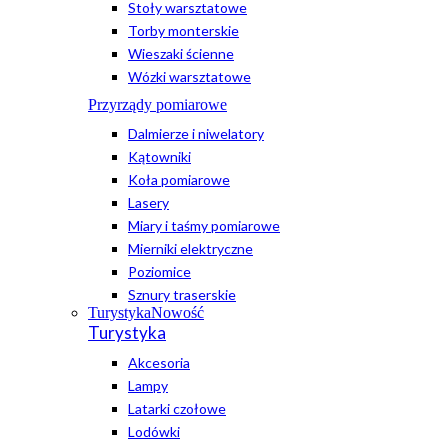
Stoły warsztatowe
Torby monterskie
Wieszaki ścienne
Wózki warsztatowe
Przyrządy pomiarowe
Dalmierze i niwelatory
Kątowniki
Koła pomiarowe
Lasery
Miary i taśmy pomiarowe
Mierniki elektryczne
Poziomice
Sznury traserskie
Turystyka
Nowość
Turystyka
Akcesoria
Lampy
Latarki czołowe
Lodówki