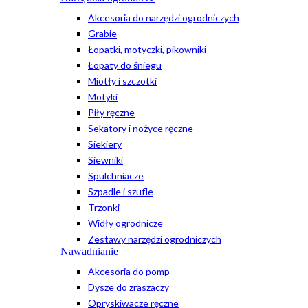
Akcesoria do narzędzi ogrodniczych
Grabie
Łopatki, motyczki, pikowniki
Łopaty do śniegu
Miotły i szczotki
Motyki
Piły ręczne
Sekatory i nożyce ręczne
Siekiery
Siewniki
Spulchniacze
Szpadle i szufle
Trzonki
Widły ogrodnicze
Zestawy narzędzi ogrodniczych
Nawadnianie
Akcesoria do pomp
Dysze do zraszaczy
Opryskiwacze ręczne