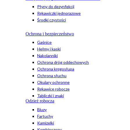
Płyny do dezynfekcji
Rękawiczki jednorazowe
Środki czystości
Ochrona i bezpieczeństwo
Gaśnice
Hełmy i kaski
Nakolanniki
Ochrona dróg oddechowych
Ochrona kręgosłupa
Ochrona słuchu
Okulary ochronne
Rękawice robocze
Tabliczki i znaki
Odzież robocza
Bluzy
Fartuchy
Kamizelki
Kombinezony