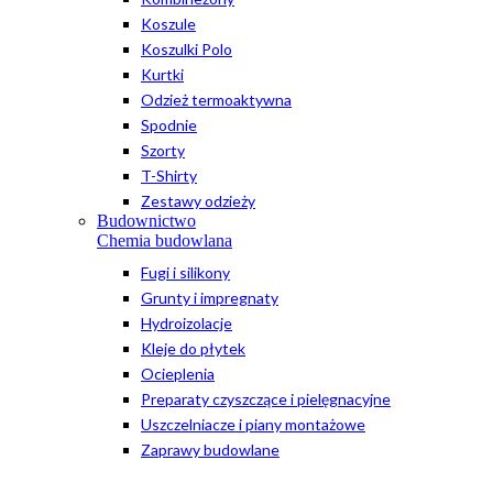
Koszule
Koszulki Polo
Kurtki
Odzież termoaktywna
Spodnie
Szorty
T-Shirty
Zestawy odzieży
Budownictwo
Chemia budowlana
Fugi i silikony
Grunty i impregnaty
Hydroizolacje
Kleje do płytek
Ocieplenia
Preparaty czyszczące i pielęgnacyjne
Uszczelniacze i piany montażowe
Zaprawy budowlane