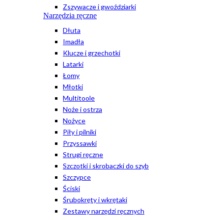
Zszywacze i gwoździarki
Narzędzia ręczne
Dłuta
Imadła
Klucze i grzechotki
Latarki
Łomy
Młotki
Multitoole
Noże i ostrza
Nożyce
Piły i pilniki
Przyssawki
Strugi ręczne
Szczotki i skrobaczki do szyb
Szczypce
Ściski
Śrubokręty i wkrętaki
Zestawy narzędzi ręcznych