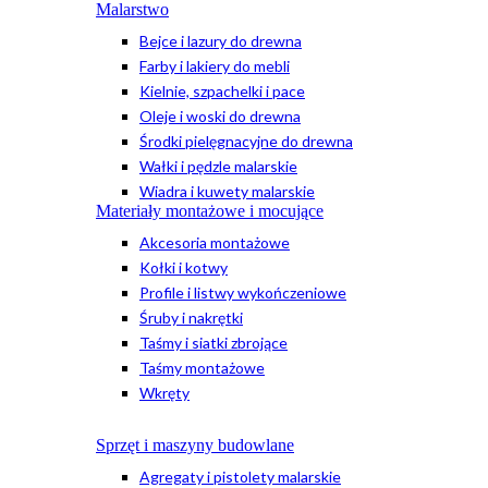
Malarstwo
Bejce i lazury do drewna
Farby i lakiery do mebli
Kielnie, szpachelki i pace
Oleje i woski do drewna
Środki pielęgnacyjne do drewna
Wałki i pędzle malarskie
Wiadra i kuwety malarskie
Materiały montażowe i mocujące
Akcesoria montażowe
Kołki i kotwy
Profile i listwy wykończeniowe
Śruby i nakrętki
Taśmy i siatki zbrojące
Taśmy montażowe
Wkręty
Sprzęt i maszyny budowlane
Agregaty i pistolety malarskie