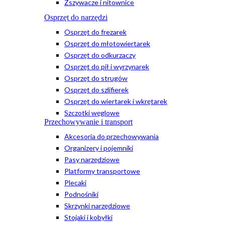
Zszywacze i nitownice
Osprzęt do narzędzi
Osprzęt do frezarek
Osprzęt do młotowiertarek
Osprzęt do odkurzaczy
Osprzęt do pił i wyrzynarek
Osprzęt do strugów
Osprzęt do szlifierek
Osprzęt do wiertarek i wkrętarek
Szczotki węglowe
Przechowywanie i transport
Akcesoria do przechowywania
Organizery i pojemniki
Pasy narzędziowe
Platformy transportowe
Plecaki
Podnośniki
Skrzynki narzędziowe
Stojaki i kobyłki