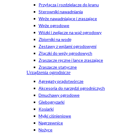
Przyłącza i rozdzielacze do kranu
Sterowniki nawadniania
Węże nawadniające i zraszające
Węże ogrodowe
Wózki i zwijacze na wąż ogrodowy
Zbiorniki na wodę
Zestawy z wężami ogrodowymi
Złączki do węży ogrodowych
Zraszacze ręczne i lance zraszające
Zraszacze statyczne
Urządzenia ogrodnicze
Agregaty prądotwórcze
Akcesoria do narzędzi ogrodniczych
Dmuchawy ogrodowe
Glebogryzarki
Kosiarki
Myjki ciśnieniowe
Nagrzewnice
Nożyce