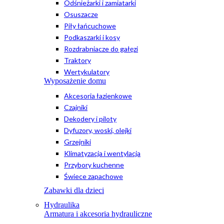
Odśnieżarki i zamiatarki
Osuszacze
Piły łańcuchowe
Podkaszarki i kosy
Rozdrabniacze do gałęzi
Traktory
Wertykulatory
Wyposażenie domu
Akcesoria łazienkowe
Czajniki
Dekodery i piloty
Dyfuzory, woski, olejki
Grzejniki
Klimatyzacja i wentylacja
Przybory kuchenne
Świece zapachowe
Zabawki dla dzieci
Hydraulika
Armatura i akcesoria hydrauliczne