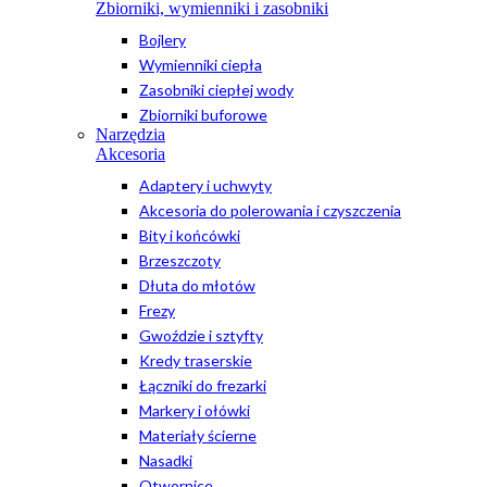
Zbiorniki, wymienniki i zasobniki
Bojlery
Wymienniki ciepła
Zasobniki ciepłej wody
Zbiorniki buforowe
Narzędzia
Akcesoria
Adaptery i uchwyty
Akcesoria do polerowania i czyszczenia
Bity i końcówki
Brzeszczoty
Dłuta do młotów
Frezy
Gwoździe i sztyfty
Kredy traserskie
Łączniki do frezarki
Markery i ołówki
Materiały ścierne
Nasadki
Otwornice