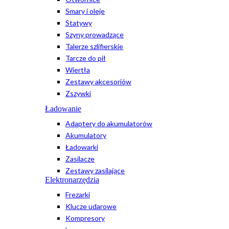
Smary i oleje
Statywy
Szyny prowadzące
Talerze szlifierskie
Tarcze do pił
Wiertła
Zestawy akcesoriów
Zszywki
Ładowanie
Adaptery do akumulatorów
Akumulatory
Ładowarki
Zasilacze
Zestawy zasilające
Elektronarzędzia
Frezarki
Klucze udarowe
Kompresory