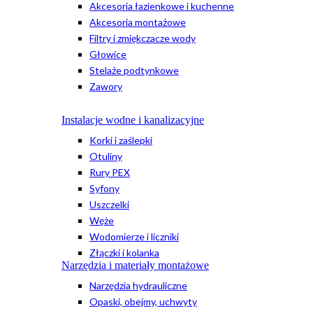
Akcesoria łazienkowe i kuchenne
Akcesoria montażowe
Filtry i zmiękczacze wody
Głowice
Stelaże podtynkowe
Zawory
Instalacje wodne i kanalizacyjne
Korki i zaślepki
Otuliny
Rury PEX
Syfony
Uszczelki
Węże
Wodomierze i liczniki
Złączki i kolanka
Narzędzia i materiały montażowe
Narzędzia hydrauliczne
Opaski, obejmy, uchwyty