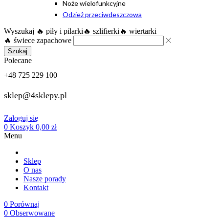
Noże wielofunkcyjne
Odzież przeciwdeszczowa
Wyszukaj
🔥 piły i pilarki
🔥 szlifierki
🔥 wiertarki
🔥 świece zapachowe
Szukaj
Polecane
+48 725 229 100
sklep@4sklepy.pl
Zaloguj się
0
Koszyk
0,00
zł
Menu
Sklep
O nas
Nasze porady
Kontakt
0
Porównaj
0
Obserwowane