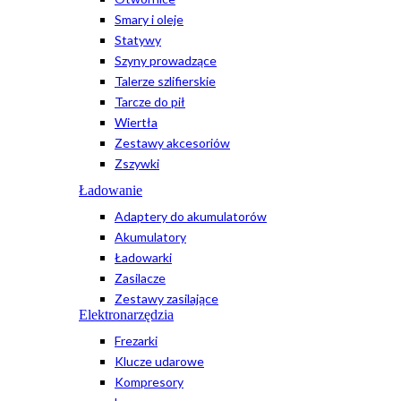
Smary i oleje
Statywy
Szyny prowadzące
Talerze szlifierskie
Tarcze do pił
Wiertła
Zestawy akcesoriów
Zszywki
Ładowanie
Adaptery do akumulatorów
Akumulatory
Ładowarki
Zasilacze
Zestawy zasilające
Elektronarzędzia
Frezarki
Klucze udarowe
Kompresory