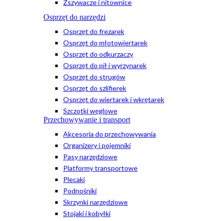
Zszywacze i nitownice
Osprzęt do narzędzi
Osprzęt do frezarek
Osprzęt do młotowiertarek
Osprzęt do odkurzaczy
Osprzęt do pił i wyrzynarek
Osprzęt do strugów
Osprzęt do szlifierek
Osprzęt do wiertarek i wkrętarek
Szczotki węglowe
Przechowywanie i transport
Akcesoria do przechowywania
Organizery i pojemniki
Pasy narzędziowe
Platformy transportowe
Plecaki
Podnośniki
Skrzynki narzędziowe
Stojaki i kobyłki