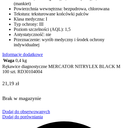
(mankiet)
Powierzchnia wewnętrzna: bezpudrowa, chlorowana
Tekstura: teksturowane końcówki palców
Klasa medyczna: I
Typ ochrony: III
Poziom szczelności (AQL): 1,5
Antystatyczność: nie
Przeznaczenie: wyrób medyczny i środek ochrony
indywidualnej
Informacje dodatkowe
Waga
0,4 kg
Rękawice diagnostyczne MERCATOR NITRYLEX BLACK M
100 szt. RD30104004
21,19
zł
Brak w magazynie
Dodaj do obserwowanych
Dodaj do porówniania