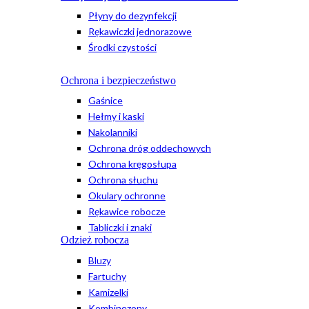
Płyny do dezynfekcji
Rękawiczki jednorazowe
Środki czystości
Ochrona i bezpieczeństwo
Gaśnice
Hełmy i kaski
Nakolanniki
Ochrona dróg oddechowych
Ochrona kręgosłupa
Ochrona słuchu
Okulary ochronne
Rękawice robocze
Tabliczki i znaki
Odzież robocza
Bluzy
Fartuchy
Kamizelki
Kombinezony