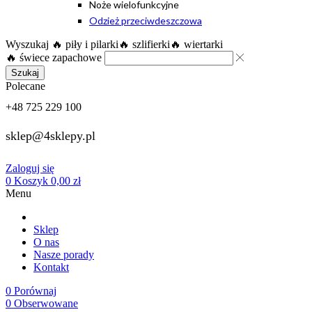
Noże wielofunkcyjne
Odzież przeciwdeszczowa
Wyszukaj
🔥 piły i pilarki
🔥 szlifierki
🔥 wiertarki
🔥 świece zapachowe
Szukaj
Polecane
+48 725 229 100
sklep@4sklepy.pl
Zaloguj się
0
Koszyk
0,00
zł
Menu
Sklep
O nas
Nasze porady
Kontakt
0
Porównaj
0
Obserwowane