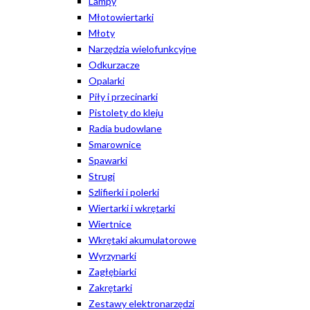
Lampy
Młotowiertarki
Młoty
Narzędzia wielofunkcyjne
Odkurzacze
Opalarki
Piły i przecinarki
Pistolety do kleju
Radia budowlane
Smarownice
Spawarki
Strugi
Szlifierki i polerki
Wiertarki i wkrętarki
Wiertnice
Wkrętaki akumulatorowe
Wyrzynarki
Zagłębiarki
Zakrętarki
Zestawy elektronarzędzi