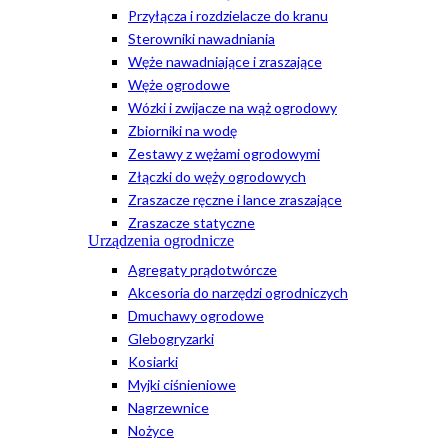
Przyłącza i rozdzielacze do kranu
Sterowniki nawadniania
Węże nawadniające i zraszające
Węże ogrodowe
Wózki i zwijacze na wąż ogrodowy
Zbiorniki na wodę
Zestawy z wężami ogrodowymi
Złączki do węży ogrodowych
Zraszacze ręczne i lance zraszające
Zraszacze statyczne
Urządzenia ogrodnicze
Agregaty prądotwórcze
Akcesoria do narzędzi ogrodniczych
Dmuchawy ogrodowe
Glebogryzarki
Kosiarki
Myjki ciśnieniowe
Nagrzewnice
Nożyce