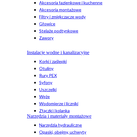
Akcesoria łazienkowe i kuchenne
Akcesoria montażowe
Filtry i zmiękczacze wody
Głowice
Stelaże podtynkowe
Zawory
Instalacje wodne i kanalizacyjne
Korki i zaślepki
Otuliny
Rury PEX
Syfony
Uszczelki
Węże
Wodomierze i liczniki
Złączki i kolanka
Narzędzia i materiały montażowe
Narzędzia hydrauliczne
Opaski, obejmy, uchwyty