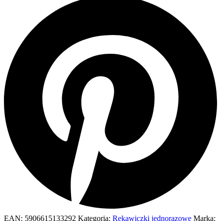
EAN:
5906615133292
Kategoria:
Rękawiczki jednorazowe
Marka: