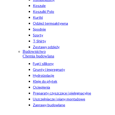
Koszule
Koszulki Polo
Kurtki
Odzież termoaktywna
Spodnie
Szorty
T-Shirty
Zestawy odzieży
Budownictwo
Chemia budowlana
Fugi i silikony
Grunty i impregnaty
Hydroizolacje
Kleje do płytek
Ocieplenia
Preparaty czyszczące i pielęgnacyjne
Uszczelniacze i piany montażowe
Zaprawy budowlane