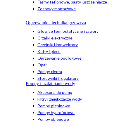
Taśmy teflonowe, pasty, uszczelniacze
Zestawy montażowe
Ogrzewanie i technika grzewcza
Głowice termostatyczne i zawory
Grzałki elektryczne
Grzejniki i konwektory
Kotły i piece
Ogrzewanie podłogowe
Opał
Pompy ciepła
Sterowniki i regulatory
Pompy i uzdatnianie wody
Akcesoria do pomp
Filtry i zmiękczacze wody
Pompy głębinowe
Pompy hydroforowe
Pompy obiegowe