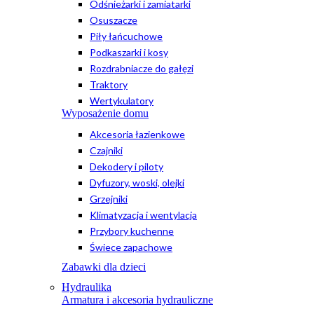
Odśnieżarki i zamiatarki
Osuszacze
Piły łańcuchowe
Podkaszarki i kosy
Rozdrabniacze do gałęzi
Traktory
Wertykulatory
Wyposażenie domu
Akcesoria łazienkowe
Czajniki
Dekodery i piloty
Dyfuzory, woski, olejki
Grzejniki
Klimatyzacja i wentylacja
Przybory kuchenne
Świece zapachowe
Zabawki dla dzieci
Hydraulika
Armatura i akcesoria hydrauliczne