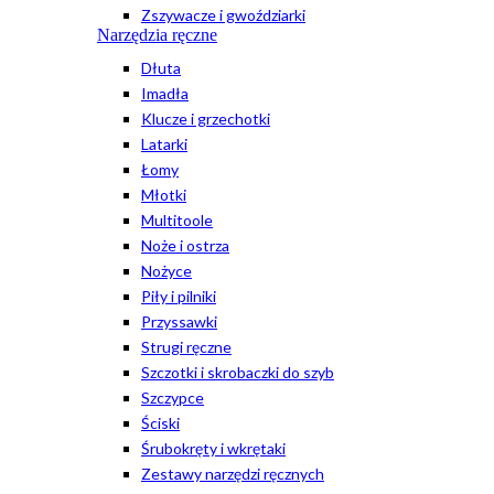
Zszywacze i gwoździarki
Narzędzia ręczne
Dłuta
Imadła
Klucze i grzechotki
Latarki
Łomy
Młotki
Multitoole
Noże i ostrza
Nożyce
Piły i pilniki
Przyssawki
Strugi ręczne
Szczotki i skrobaczki do szyb
Szczypce
Ściski
Śrubokręty i wkrętaki
Zestawy narzędzi ręcznych