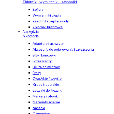
Zbiorniki, wymienniki i zasobniki
Bojlery
Wymienniki ciepła
Zasobniki ciepłej wody
Zbiorniki buforowe
Narzędzia
Akcesoria
Adaptery i uchwyty
Akcesoria do polerowania i czyszczenia
Bity i końcówki
Brzeszczoty
Dłuta do młotów
Frezy
Gwoździe i sztyfty
Kredy traserskie
Łączniki do frezarki
Markery i ołówki
Materiały ścierne
Nasadki
Otwornice