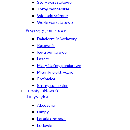
Stoły warsztatowe
Torby monterskie
Wieszaki ścienne
Wózki warsztatowe
Przyrządy pomiarowe
Dalmierze i niwelatory
Kątowniki
Koła pomiarowe
Lasery
Miary i taśmy pomiarowe
Mierniki elektryczne
Poziomice
Sznury traserskie
Turystyka
Nowość
Turystyka
Akcesoria
Lampy
Latarki czołowe
Lodówki