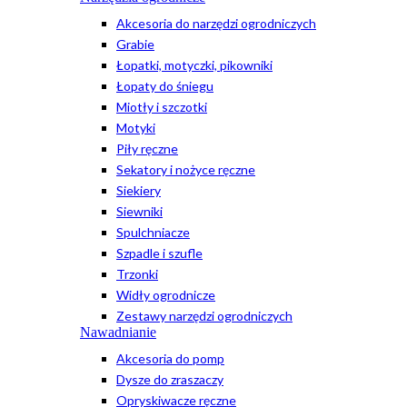
Akcesoria do narzędzi ogrodniczych
Grabie
Łopatki, motyczki, pikowniki
Łopaty do śniegu
Miotły i szczotki
Motyki
Piły ręczne
Sekatory i nożyce ręczne
Siekiery
Siewniki
Spulchniacze
Szpadle i szufle
Trzonki
Widły ogrodnicze
Zestawy narzędzi ogrodniczych
Nawadnianie
Akcesoria do pomp
Dysze do zraszaczy
Opryskiwacze ręczne