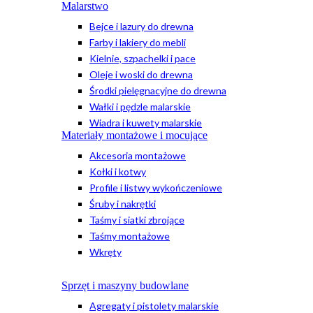
Malarstwo
Bejce i lazury do drewna
Farby i lakiery do mebli
Kielnie, szpachelki i pace
Oleje i woski do drewna
Środki pielęgnacyjne do drewna
Wałki i pędzle malarskie
Wiadra i kuwety malarskie
Materiały montażowe i mocujące
Akcesoria montażowe
Kołki i kotwy
Profile i listwy wykończeniowe
Śruby i nakrętki
Taśmy i siatki zbrojące
Taśmy montażowe
Wkręty
Sprzęt i maszyny budowlane
Agregaty i pistolety malarskie