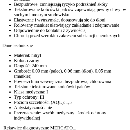
Bezpudrowe, zmniejszają ryzyko podrażnień skóry
Teksturowane końcówki palców zapewniają pewny chwyt w
suchym i mokrym środowisku
Elastyczne i wytrzymałe, dopasowują się do dłoni
Rolowany mankiet ułatwiający zakładanie i zdejmowanie
Odpowiednie do kontaktu z żywnością
Chronią przed szerokim zakresem substancji chemicznych
Dane techniczne
Materiał: nitryl
Kolor: czarny
Długość: 240 mm
Grubość: 0,09 mm (palec), 0,06 mm (dłoń), 0,05 mm
(mankiet)
Powierzchnia wewnętrzna: bezpudrowa, chlorowana
Tekstura: teksturowane końcówki palców
Klasa medyczna: I
Typ ochrony: III
Poziom szczelności (AQL): 1,5
Antystatyczność: nie
Przeznaczenie: wyrób medyczny i środek ochrony
indywidualnej
Rękawice diagnostyczne MERCATO...