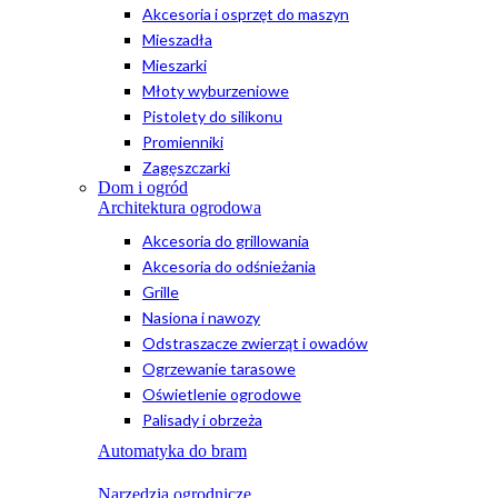
Akcesoria i osprzęt do maszyn
Mieszadła
Mieszarki
Młoty wyburzeniowe
Pistolety do silikonu
Promienniki
Zagęszczarki
Dom i ogród
Architektura ogrodowa
Akcesoria do grillowania
Akcesoria do odśnieżania
Grille
Nasiona i nawozy
Odstraszacze zwierząt i owadów
Ogrzewanie tarasowe
Oświetlenie ogrodowe
Palisady i obrzeża
Automatyka do bram
Narzędzia ogrodnicze